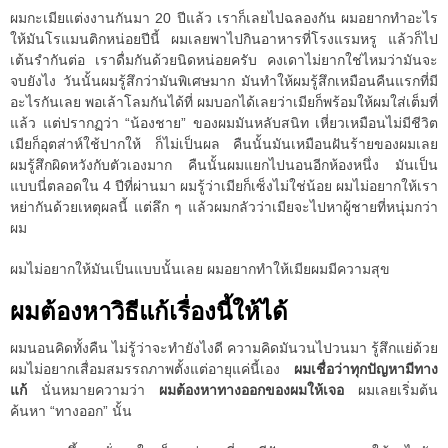
ผมกะเมียแต่งงานกันมา 20 ปีแล้ว เราก็เลยไปฉลองกัน ผมอยากทำอะไร
ให้มันโรแมนติกหน่อยปีนี้ ผมเลยพาไปกินอาหารที่โรงแรมหรู แล้วก็ไป
เต้นรำกันต่อ เราดื่มกันด้วยนิดหน่อยครับ คงเดาไม่ยากใช่ไหมว่ามันจะ
จบยังไง วันนั้นผมรู้สึกว่ามันพิเศษมาก มันทำให้ผมรู้สึกเหมือนคืนแรกที่มี
อะไรกันเลย พอเล้าโลมกันได้ที่ ผมบอกได้เลยว่าเมียก็พร้อมให้ผมใส่เต็มที่
แล้ว แต่ปรากฏว่า “น้องชาย” ของผมมันหลับสนิท เหี่ยวเหมือนไม่มีชีวิต
เมียก็อุตส่าห์ใช้ปากให้ ก็ไม่เป็นผล คืนนั้นมันเหมือนฝันร้ายของผมเลย
ผมรู้สึกผิดหวังกับตัวเองมาก คืนนั้นผมแยกไปนอนอีกห้องหนึ่ง มันเป็น
แบบนี่ตลอดใน 4 ปีที่ผ่านมา ผมรู้ว่าเมียก็เซ็งไม่ใช่น้อย ผมไม่อยากให้เรา
หย่ากันด้วยเหตุผลนี้ แต่ลึก ๆ แล้วผมกลัวว่าเมียจะไปหาผู้ชายที่หนุ่มกว่า
ผม
ผมไม่อยากให้มันเป็นแบบนั้นเลย ผมอยากทำให้เมียผมมีความสุข
ผมต้องหาวิธีแก้เรื่องนี้ให้ได้
ผมนอนคิดทั้งคืน ไม่รู้ว่าจะทำยังไงดี ความคิดมันวนไปวนมา รู้สึกแย่ด้วย
ผมไม่อยากเสื่อมสมรรถภาพตั้งแต่อายุแค่นี้เอง
ผมเชื่อว่าทุกปัญหามีทาง
แก้
นั่นหมายความว่า
ผมต้องหาทางออกของผมให้เจอ
ผมเลยเริ่มต้น
ค้นหา “ทางออก” นั้น