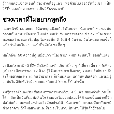
รู้ว่าผมค่อนข้างแอนตี้เรื่องพวกนี้อยู่แล้ว พอดีผมไปเจอวิธีหนึ่งเข้า เป็น
วิธีที่ปลอดภัยมากเพราะเป็นวิธีธรรมชาติ
ช่วงเวลาที่ไม่อยากพูดถึง
ก่อนหน้านี่ ผมเคยเล่าให้พวกคุณฟังแล้วใช่ไหมว่า “น้องชาย” ของผมมัน
กลายเป็น “มะเขือเผา” ไปแล้ว ผมเริ่มสังเกตว่าพอย่างเข้า 47 “น้องชาย”
ของผมเริ่มงอแง เริ่มปลุกไม่ค่อยตื่น 3 วันดี 4 วันร้าย วันไหนอยากแข็งก็
แข็ง วันไหนไม่อยากแข็งก็หลับไปซะดื้อ ๆ
พอใกล้จะ 50 คราวนี้ดูเหมือนว่า “น้องชาย” ผมมันจะหลับไม่ยอมตื่นเลย
จะมีอะไรกะเมียที ก็อีหลั่กอีเหลื่อเหลือเกิน เดี๋ยว ๆ ก็เหี่ยว เดี๋ยว ๆ ก็เหี่ยว
(เมียอายุน้อยกว่าผม 12 ปี ผมรู้ได้เลยว่าเขาเซ็งมาก) ผมเลยเริ่มกินยา ถึง
จะไม่อยากอ่ะนะ ผมกินไวอากร้า ก็เห็นผลนะ แต่มันแป๋บเดียว แล้วผมรู้
ว่ามันไม่ดีกับหัวใจด้วย ผมเลยกินแค่ “บางครั้ง” เท่านั้น
ผมรู้ตัวว่าตัวเองเริ่มเสื่อมสมรรถภาพมาเกือบ 4 ปีแล้ว ผมยังจำคืนวันนั้น
ได้ มันเป็นวันที่ผมตัดสินใจว่าผมจะไม่ยอมปล่อยให้ตัวเองเป็นอย่างนี้อีก
ต่อไปแล้ว ผมจะต้องทำอะไรสักอย่างให้ “น้องชาย” ของผมมันกลับมามี
ชีวิตอีกครั้ง ถ้าไม่อย่างนั้นละก็ผมจะไปบวชเป็นพระให้รู้แล้วรู้รอดไป