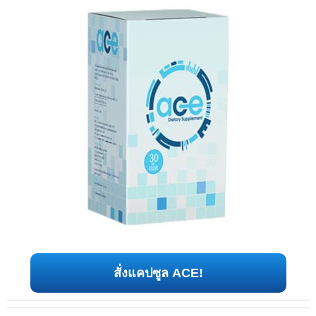
สั่งแคปซูล ACE!