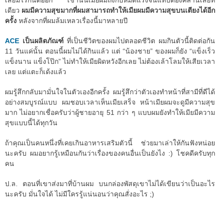
เลยมีไรกันต่ออีก เช้านั้นเมียผมถึงกับหมดแรงจนแทบต้องคลานเลยที
เดียว
ผมมีความสุขมากที่ผมสามารถทำให้เมียผมมีความสุขบนเตียงได้อีก
ครั้ง
หลังจากที่ผมล้มเหลวเรื่องนี้มาหลายปี
ACE
เป็นผลิตภัณฑ์
ที่เป็นชีวิตของผมไปตลอดชีวิต ผมกินตัวนี้ติดต่อกัน
11 วันแค่นั้น ตอนนี้ผมไม่ได้กินแล้ว แต่ “น้องชาย” ของผมก็ยัง “แข็งเร็ว
แข็งนาน แข็งโป๊ก” ไม่ทำให้เมียผิดหวังอีกเลย ไม่ต้องเล้าโลมให้เสียเวลา
เลย แต่แตะก็เด้งแล้ว
ผมรู้สึกกลับมามั่นใจในตัวเองอีกครั้ง ผมรู้สึกว่าตัวเองทำหน้าที่สามีที่ดีได้
อย่างสมบูรณ์แบบ ผมชอบเวลาเห็นเมียเสร็จ หน้าเมียผมจะดูมีความสุข
มาก ไม่อยากเชื่อครับว่าผู้ชายอายุ 51 กว่า ๆ แบบผมยังทำให้เมียมีความ
สุขแบบนี้ได้ทุกวัน
ถ้าคุณเป็นคนหนึ่งที่เคยเกินอาหารเสริมตัวนี้ ช่วยมาเล่าให้กันฟังหน่อย
นะครับ ผมอยากรู้เหมือนกันว่าเรื่องของคนอื่นเป็นยังไง :) โชคดีครับทุก
คน
ป.ล. ตอนที่เขาส่งมาที่บ้านผม บนกล่องพัสดุเขาไม่ได้เขียนว่าเป็นอะไร
นะครับ มั่นใจได้ ไม่มีใครรู้แน่นอนว่าคุณสั่งอะไร ;)