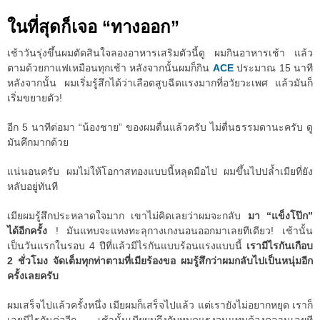
ในที่สุดก็เจอ “ทางออก”
เช้าวันรุ่งขึ้นผมตัดสินใจลองอาหารเสริมตัวนี้ดู ผมกินอาหารเช้า แล้ว
ตามด้วยกาแฟเหมือนทุกเช้า หลังจากนั้นผมก็กิน
ACE
ประมาณ 15 นาที
หลังจากนั้น ผมเริ่มรู้สึกได้ว่าเลือดสูบฉีดแรงมากที่อวัยวะเพศ แล้วมันก็
เริ่มขยายตัว!
อีก 5 นาทีต่อมา “น้องชาย” ของผมตื่นแล้วครับ ไม่ตื่นธรรมดานะครับ ดู
มันคึกมากด้วย
แน่นอนครับ ผมไม่ให้โอกาสทองแบบนี้หลุดมือไป ผมขึ้นไปปล้ำเมียที่ยัง
หลับอยู่ทันที
เมียผมรู้สึกประหลาดใจมาก เขาไม่คิดเลยว่าผมจะกลับ
มา “แข็งโป๊ก”
ได้อีกครั้ง
! มันแทบจะแทงทะลุกางเกงนอนออกมาเลยทีเดียว! เช้านั้น
เป็นวันแรกในรอบ 4 ปีที่แล้วมีไรกันแบบร้อนแรงแบบนี้
เรามีไรกันเกือบ
2 ชั่วโมง จัดเต็มทุกท่าตามที่เมียร้องขอ ผมรู้สึกว่าผมกลับไปเป็นหนุ่มอีก
ครั้งเลยครับ
ผมเสร็จไปแล้วครั้งหนึ่ง เมียผมก็เสร็จไปแล้ว แต่เรายังไม่อยากหยุด เราก็