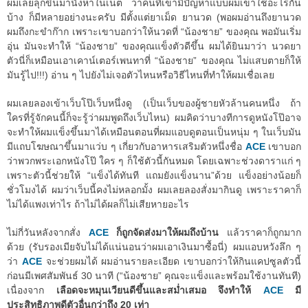
ผมเลยลุกขึ้นมานั่งหาในเน็ต ว่าคนที่เขามีปัญหาแบบผมเขาใช้อะไรกัน
บ้าง ก็มีหลายอย่างนะครับ มีตั้งแต่ยาเม็ด ยานวด (พอผมอ่านถึงยานวด
ผมถึงกะขำก๊าก เพราะเขาบอกว่าให้นวดที่ “น้องชาย” ของคุณ พอมันเริ่ม
อุ่น มันจะทำให้ “น้องชาย” ของคุณแข็งตัวดีขึ้น ผมได้ยินมาว่า นวดยา
ตัวนี่ก็เหมือนเอาเคาน์เตอร์เพนทาที่ “น้องชาย” ของคุณ ไม่แสบตายก็ให้
มันรู้ไป!!!) อ่าน ๆ ไปยังไม่เจอตัวไหนหรือวิธีไหนที่ทำให้ผมเชื่อเลย
ผมเลยลองเข้าเว็บโป๊เว็บหนึ่งดู (เป็นเว็บของผู้ชายหัวล้านคนหนึ่ง ถ้า
ใครที่รู้จักคนนี้ก็จะรู้ว่าผมพูดถึงเว็บไหน) ผมคิดว่าบางทีการดูหนังโป๊อาจ
จะทำให้ผมแข็งขึ้นมาได้เหมือนตอนที่ผมแอบดูตอนเป็นหนุ่ม ๆ ในเว็บมัน
มีแถบโฆษณาขึ้นมาแว่บ ๆ เกี่ยวกับอาหารเสริมตัวหนึ่งชื่อ
ACE
เขาบอก
ว่าพวกพระเอกหนังโป๊ ใคร ๆ ก็ใช้ตัวนี้กันหมด โดยเฉพาะช่วงดาราแก่ ๆ
เพราะตัวนี้ช่วยให้ “แข็งได้ทันที แถมยังแข็งนาน”ด้วย แข็งอย่างน้อยก็
ชั่วโมงได้ ผมว่าเว็บนี้คงไม่หลอกมั้ง ผมเลยลองสั่งมากินดู เพราะราคาก็
ไม่ได้แพงเท่าไร ถ้าไม่ได้ผลก็ไม่เสียหายอะไร
ไม่กี่วันหลังจากสั่ง
ACE
ก็ถูกจัดส่งมาให้ผมถึงบ้าน
แล้วราคาก็ถูกมาก
ด้วย (รับรองเมียจับไม่ได้แน่นอนว่าผมเอาเงินมาซื้อนี่) ผมแอบหวังลึก ๆ
ว่า
ACE
จะช่วยผมได้ ผมอ่านรายละเอียด เขาบอกว่าให้กินแคปซูลตัวนี้
ก่อนมีเพศสัมพันธ์ 30 นาที (“น้องชาย” คุณจะแข็งและพร้อมใช้งานทันที)
เนื่องจาก
เลือดจะหมุนเวียนดีขึ้นและสม่ำเสมอ จึงทำให้
ACE
มี
ประสิทธิภาพดีตัวอื่นกว่าถึง 20 เท่า