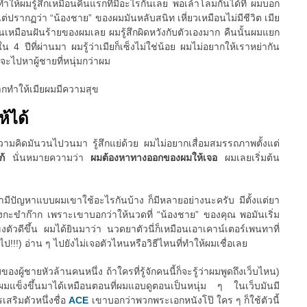
นทำให้ผมรู้สึกเหมือนคืนแรกที่มีอะไรกันเลย พอเล้าโลมกันได้ที่ ผมบอก
ว แต่ปรากฏว่า “น้องชาย” ของผมมันหลับสนิท เหี่ยวเหมือนไม่มีชีวิต เมีย
นมันเหมือนฝันร้ายของผมเลย ผมรู้สึกผิดหวังกับตัวเองมาก คืนนั้นผมแยก
 4 ปีที่ผ่านมา ผมรู้ว่าเมียก็เซ็งไม่ใช่น้อย ผมไม่อยากให้เราหย่ากัน
ยจะไปหาผู้ชายที่หนุ่มกว่าผม
ากทำให้เมียผมมีความสุข
ห้ได้
 ความคิดมันวนไปวนมา รู้สึกแย่ด้วย ผมไม่อยากเสื่อมสมรรถภาพตั้งแต่
แก้
นั่นหมายความว่า
ผมต้องหาทางออกของผมให้เจอ
ผมเลยเริ่มต้น
ขามีปัญหาแบบผมเขาใช้อะไรกันบ้าง ก็มีหลายอย่างนะครับ มีตั้งแต่ยา
กะขำก๊าก เพราะเขาบอกว่าให้นวดที่ “น้องชาย” ของคุณ พอมันเริ่ม
ตัวดีขึ้น ผมได้ยินมาว่า นวดยาตัวนี่ก็เหมือนเอาเคาน์เตอร์เพนทาที่
ป!!!) อ่าน ๆ ไปยังไม่เจอตัวไหนหรือวิธีไหนที่ทำให้ผมเชื่อเลย
ของผู้ชายหัวล้านคนหนึ่ง ถ้าใครที่รู้จักคนนี้ก็จะรู้ว่าผมพูดถึงเว็บไหน)
้ผมแข็งขึ้นมาได้เหมือนตอนที่ผมแอบดูตอนเป็นหนุ่ม ๆ ในเว็บมันมี
สริมตัวหนึ่งชื่อ
ACE
เขาบอกว่าพวกพระเอกหนังโป๊ ใคร ๆ ก็ใช้ตัวนี้