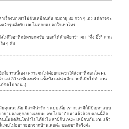
เรื่องนกเขาไม่ขันเหมือนกัน ผมอายุ 30 กว่า ๆ เอง แต่อาจจะ
แต่วัยรุ่นมั้งคับ เลยไม่ค่อยแปลกใจเท่าไหร่
ยังไม่ถึงอาทิตย์หรอกครับ บอกได้คำเดียวว่า ผม “ทึ่ง อึ้ง” ส่วน
ริง ๆ คับ
ย์เมื่อวานนี้เอง เพราะผมไม่ค่อยสะดวกให้ส่งมาที่คอนโด ผม
 แค่ 30 นาทีเองครับ แข็งปั๋ง แต่น่าเสียดายที่เมียไปทำงาน
ก้ขัดไปก่อน :)
มียคุณนะเนีย มีสามีน่ารัก ๆ แบบเนี่ย เรากะสามีก็มีปัญหาแบบ
ก็พยายามลองทุกอย่างเลยนะ เคยไปผ่าตัดมาแล้วด้วย ตอนนี้คิด
้ตอนนั้นตัดสินใจทำไปได้ยังไง สามีกิน ACE เหมือนกัน ง่ายแล้ว
ี้แทบไม่อยากออกจากบ้านเลยค่ะ ของเขาดีจริงค่ะ