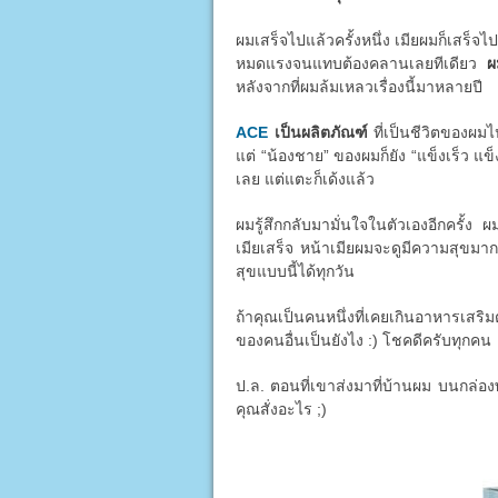
ผมเสร็จไปแล้วครั้งหนึ่ง เมียผมก็เสร็จไป
หมดแรงจนแทบต้องคลานเลยทีเดียว
ผ
หลังจากที่ผมล้มเหลวเรื่องนี้มาหลายปี
ACE
เป็นผลิตภัณฑ์
ที่เป็นชีวิตของผมไ
แต่ “น้องชาย” ของผมก็ยัง “แข็งเร็ว แข็
เลย แต่แตะก็เด้งแล้ว
ผมรู้สึกกลับมามั่นใจในตัวเองอีกครั้ง ผ
เมียเสร็จ หน้าเมียผมจะดูมีความสุขมาก
สุขแบบนี้ได้ทุกวัน
ถ้าคุณเป็นคนหนึ่งที่เคยเกินอาหารเสริม
ของคนอื่นเป็นยังไง :) โชคดีครับทุกคน
ป.ล. ตอนที่เขาส่งมาที่บ้านผม บนกล่องพ
คุณสั่งอะไร ;)