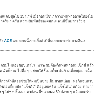
จากกินแคปซูลไป 15 นาที เมื่อก่อนนี้ขนาดว่าแฟนทำออรัลให้ยังไม่
ากจริง ๆ ครับ ความสัมพันธ์ของผมกะแฟนดีขึ้นมากจริง ๆ
ั่ง
ACE
เลย ตอนนี้เขาแข็งตัวดีขึ้นเยอะมากค่ะ บางคืนเรา
แต่ผมไม่ค่อยชอบเท่าไร เพราะผมต้องกินทันทีก่อนมีเซ็กซ์ แล้ว
 มันก็หมดไปดื้อ ๆ ปล่อยให้ทั้งผมทั้งแฟนค้างเติ่งอยู่อย่างนั้น
สึกว่าตัวนี้ค่อยช่วยให้ผมเป็นชายเต็มชายหน่อย พอกินจนครบ
งตอนนี้ผมยัง “แข็งตัว” ดีอยู่เลยครับ แข็งได้นานด้วย ท่ายาก
มง ๆ ไม่พุ่งปรี๊ดออกมาก่อน นี่ขนาดผม 50 ปลาย ๆ แล้วนะครับ