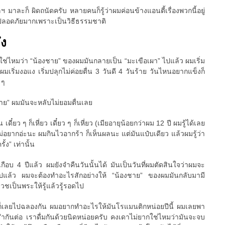
 มาละก็ ผิดถนัดครับ หลายคนก็รู้ว่าผมค่อนข้างแอนตี้เรื่องพวกนี้อยู่
ที่ปลอดภัยมากเพราะเป็นวิธีธรรมชาติ
ึง
วใช่ไหมว่า “น้องชาย” ของผมมันกลายเป็น “มะเขือเผา” ไปแล้ว ผมเริ่ม
มเริ่มงอแง เริ่มปลุกไม่ค่อยตื่น 3 วันดี 4 วันร้าย วันไหนอยากแข็งก็
 ๆ
ชาย” ผมมันจะหลับไม่ยอมตื่นเลย
น เดี๋ยว ๆ ก็เหี่ยว เดี๋ยว ๆ ก็เหี่ยว (เมียอายุน้อยกว่าผม 12 ปี ผมรู้ได้เลย
ม่อยากอ่ะนะ ผมกินไวอากร้า ก็เห็นผลนะ แต่มันแป๋บเดียว แล้วผมรู้ว่า
้ง” เท่านั้น
เกือบ 4 ปีแล้ว ผมยังจำคืนวันนั้นได้ มันเป็นวันที่ผมตัดสินใจว่าผมจะ
ต่อไปแล้ว ผมจะต้องทำอะไรสักอย่างให้ “น้องชาย” ของผมมันกลับมามี
บวชเป็นพระให้รู้แล้วรู้รอดไป
ก็เลยไปฉลองกัน ผมอยากทำอะไรให้มันโรแมนติกหน่อยปีนี้ ผมเลยพา
รำกันต่อ เราดื่มกันด้วยนิดหน่อยครับ คงเดาไม่ยากใช่ไหมว่ามันจะจบ