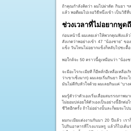
ถ้าคุณกำลังคิดว่า ผมไปผ่าตัด กินยา ฯลฯ
แล้ว พอดีผมไปเจอวิธีหนึ่งเข้า เป็นวิธี
ช่วงเวลาที่ไม่อยากพูดถ
ก่อนหน้านี่ ผมเคยเล่าให้พวกคุณฟังแล้
สังเกตว่าพอย่างเข้า 47 “น้องชาย” ของผ
แข็ง วันไหนไม่อยากแข็งก็หลับไปซะดื้อ
พอใกล้จะ 50 คราวนี้ดูเหมือนว่า “น้อง
จะมีอะไรกะเมียที ก็อีหลั่กอีเหลื่อเหลือเกิ
ว่าเขาเซ็งมาก) ผมเลยเริ่มกินยา ถึงจะไ
มันไม่ดีกับหัวใจด้วย ผมเลยกินแค่ “บางครั
ผมรู้ตัวว่าตัวเองเริ่มเสื่อมสมรรถภาพมา
ไม่ยอมปล่อยให้ตัวเองเป็นอย่างนี้อีก
ชีวิตอีกครั้ง ถ้าไม่อย่างนั้นละก็ผมจะไป
ผมกะเมียแต่งงานกันมา 20 ปีแล้ว เรา
ไปกินอาหารที่โรงแรมหรู แล้วก็ไปเต้น