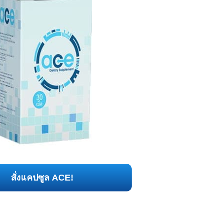
สั่งแคปซูล ACE!