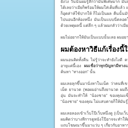
ยังไง วันนั้นผมรู้สึกว่ามันพิเศษมาก มั
ได้เลยว่าเมียก็พร้อมให้ผมใส่เต็มที่แล้
ก็อุตส่าห์ใช้ปากให้ ก็ไม่เป็นผล คืนนั้
ไปนอนอีกห้องหนึ่ง มันเป็นแบบนี่ตลอดใน
ด้วยเหตุผลนี้ แต่ลึก ๆ แล้วผมกลัวว่าเมี
ผมไม่อยากให้มันเป็นแบบนั้นเลย ผมอย
ผมต้องหาวิธีแก้เรื่องนี้ใ
ผมนอนคิดทั้งคืน ไม่รู้ว่าจะทำยังไงดี
อายุแค่นี้เอง
ผมเชื่อว่าทุกปัญหามีทาง
ค้นหา “ทางออก” นั้น
ผมเลยลุกขึ้นมานั่งหาในเน็ต ว่าคนที่เ
เม็ด ยานวด (พอผมอ่านถึงยานวด ผมถึง
อุ่น มันจะทำให้ “น้องชาย” ของคุณแข็ง
“น้องชาย” ของคุณ ไม่แสบตายก็ให้มันรู้ไ
ผมเลยลองเข้าเว็บโป๊เว็บหนึ่งดู (เป็นเว็บ
ผมคิดว่าบางทีการดูหนังโป๊อาจจะทำให
แถบโฆษณาขึ้นมาแว่บ ๆ เกี่ยวกับอาหารเ