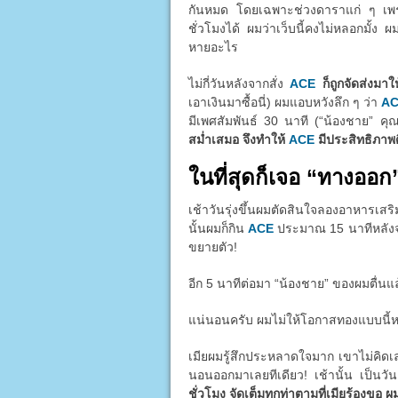
กันหมด โดยเฉพาะช่วงดาราแก่ ๆ เพราะต
ชั่วโมงได้ ผมว่าเว็บนี้คงไม่หลอกมั้ง ผ
หายอะไร
ไม่กี่วันหลังจากสั่ง
ACE
ก็ถูกจัดส่งมา
เอาเงินมาซื้อนี่) ผมแอบหวังลึก ๆ ว่า
A
มีเพศสัมพันธ์ 30 นาที (“น้องชาย” คุ
สม่ำเสมอ จึงทำให้
ACE
มีประสิทธิภาพดี
ในที่สุดก็เจอ “ทางออก
เช้าวันรุ่งขึ้นผมตัดสินใจลองอาหารเส
นั้นผมก็กิน
ACE
ประมาณ 15 นาทีหลังจากน
ขยายตัว!
อีก 5 นาทีต่อมา “น้องชาย” ของผมตื่นแ
แน่นอนครับ ผมไม่ให้โอกาสทองแบบนี้หลุด
เมียผมรู้สึกประหลาดใจมาก เขาไม่คิด
นอนออกมาเลยทีเดียว! เช้านั้น เป็นว
ชั่วโมง จัดเต็มทุกท่าตามที่เมียร้องขอ ผ