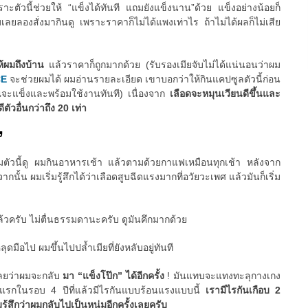
ัวนี้ช่วยให้ “แข็งได้ทันที แถมยังแข็งนาน”ด้วย แข็งอย่างน้อยก็
มเลยลองสั่งมากินดู เพราะราคาก็ไม่ได้แพงเท่าไร ถ้าไม่ได้ผลก็ไม่เสีย
ให้ผมถึงบ้าน
แล้วราคาก็ถูกมากด้วย (รับรองเมียจับไม่ได้แน่นอนว่าผม
CE
จะช่วยผมได้ ผมอ่านรายละเอียด เขาบอกว่าให้กินแคปซูลตัวนี้ก่อน
ณจะแข็งและพร้อมใช้งานทันที) เนื่องจาก
เลือดจะหมุนเวียนดีขึ้นและ
ตัวอื่นกว่าถึง 20 เท่า
”
ริมตัวนี้ดู ผมกินอาหารเช้า แล้วตามด้วยกาแฟเหมือนทุกเช้า หลังจาก
ั้น ผมเริ่มรู้สึกได้ว่าเลือดสูบฉีดแรงมากที่อวัยวะเพศ แล้วมันก็เริ่ม
ล้วครับ ไม่ตื่นธรรมดานะครับ ดูมันคึกมากด้วย
มือไป ผมขึ้นไปปล้ำเมียที่ยังหลับอยู่ทันที
เลยว่าผมจะกลับ
มา “แข็งโป๊ก” ได้อีกครั้ง
! มันแทบจะแทงทะลุกางเกง
ันแรกในรอบ 4 ปีที่แล้วมีไรกันแบบร้อนแรงแบบนี้
เรามีไรกันเกือบ 2
มรู้สึกว่าผมกลับไปเป็นหนุ่มอีกครั้งเลยครับ