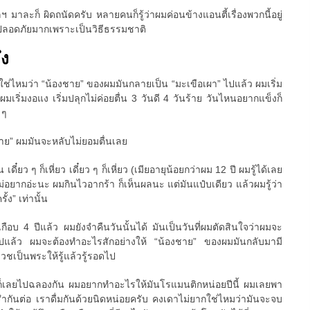
 มาละก็ ผิดถนัดครับ หลายคนก็รู้ว่าผมค่อนข้างแอนตี้เรื่องพวกนี้อยู่
ที่ปลอดภัยมากเพราะเป็นวิธีธรรมชาติ
ึง
วใช่ไหมว่า “น้องชาย” ของผมมันกลายเป็น “มะเขือเผา” ไปแล้ว ผมเริ่ม
มเริ่มงอแง เริ่มปลุกไม่ค่อยตื่น 3 วันดี 4 วันร้าย วันไหนอยากแข็งก็
 ๆ
ชาย” ผมมันจะหลับไม่ยอมตื่นเลย
น เดี๋ยว ๆ ก็เหี่ยว เดี๋ยว ๆ ก็เหี่ยว (เมียอายุน้อยกว่าผม 12 ปี ผมรู้ได้เลย
ม่อยากอ่ะนะ ผมกินไวอากร้า ก็เห็นผลนะ แต่มันแป๋บเดียว แล้วผมรู้ว่า
้ง” เท่านั้น
เกือบ 4 ปีแล้ว ผมยังจำคืนวันนั้นได้ มันเป็นวันที่ผมตัดสินใจว่าผมจะ
ต่อไปแล้ว ผมจะต้องทำอะไรสักอย่างให้ “น้องชาย” ของผมมันกลับมามี
บวชเป็นพระให้รู้แล้วรู้รอดไป
ก็เลยไปฉลองกัน ผมอยากทำอะไรให้มันโรแมนติกหน่อยปีนี้ ผมเลยพา
รำกันต่อ เราดื่มกันด้วยนิดหน่อยครับ คงเดาไม่ยากใช่ไหมว่ามันจะจบ