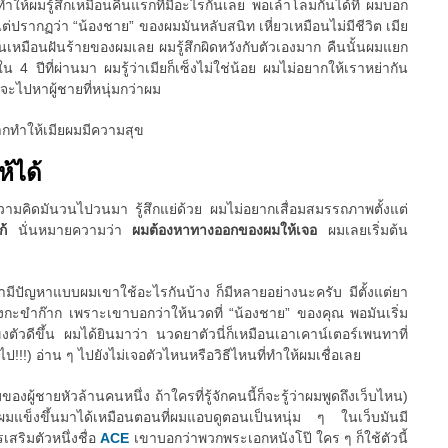
นทำให้ผมรู้สึกเหมือนคืนแรกที่มีอะไรกันเลย พอเล้าโลมกันได้ที่ ผมบอก
ว แต่ปรากฏว่า “น้องชาย” ของผมมันหลับสนิท เหี่ยวเหมือนไม่มีชีวิต เมีย
นมันเหมือนฝันร้ายของผมเลย ผมรู้สึกผิดหวังกับตัวเองมาก คืนนั้นผมแยก
 4 ปีที่ผ่านมา ผมรู้ว่าเมียก็เซ็งไม่ใช่น้อย ผมไม่อยากให้เราหย่ากัน
ยจะไปหาผู้ชายที่หนุ่มกว่าผม
ากทำให้เมียผมมีความสุข
ห้ได้
 ความคิดมันวนไปวนมา รู้สึกแย่ด้วย ผมไม่อยากเสื่อมสมรรถภาพตั้งแต่
แก้
นั่นหมายความว่า
ผมต้องหาทางออกของผมให้เจอ
ผมเลยเริ่มต้น
ขามีปัญหาแบบผมเขาใช้อะไรกันบ้าง ก็มีหลายอย่างนะครับ มีตั้งแต่ยา
กะขำก๊าก เพราะเขาบอกว่าให้นวดที่ “น้องชาย” ของคุณ พอมันเริ่ม
ตัวดีขึ้น ผมได้ยินมาว่า นวดยาตัวนี่ก็เหมือนเอาเคาน์เตอร์เพนทาที่
ป!!!) อ่าน ๆ ไปยังไม่เจอตัวไหนหรือวิธีไหนที่ทำให้ผมเชื่อเลย
ของผู้ชายหัวล้านคนหนึ่ง ถ้าใครที่รู้จักคนนี้ก็จะรู้ว่าผมพูดถึงเว็บไหน)
้ผมแข็งขึ้นมาได้เหมือนตอนที่ผมแอบดูตอนเป็นหนุ่ม ๆ ในเว็บมันมี
สริมตัวหนึ่งชื่อ
ACE
เขาบอกว่าพวกพระเอกหนังโป๊ ใคร ๆ ก็ใช้ตัวนี้