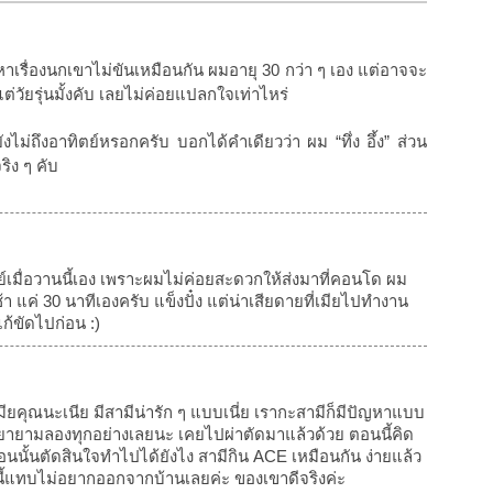
เรื่องนกเขาไม่ขันเหมือนกัน ผมอายุ 30 กว่า ๆ เอง แต่อาจจะ
แต่วัยรุ่นมั้งคับ เลยไม่ค่อยแปลกใจเท่าไหร่
ยังไม่ถึงอาทิตย์หรอกครับ บอกได้คำเดียวว่า ผม “ทึ่ง อึ้ง” ส่วน
ริง ๆ คับ
ย์เมื่อวานนี้เอง เพราะผมไม่ค่อยสะดวกให้ส่งมาที่คอนโด ผม
 แค่ 30 นาทีเองครับ แข็งปั๋ง แต่น่าเสียดายที่เมียไปทำงาน
ก้ขัดไปก่อน :)
มียคุณนะเนีย มีสามีน่ารัก ๆ แบบเนี่ย เรากะสามีก็มีปัญหาแบบ
ก็พยายามลองทุกอย่างเลยนะ เคยไปผ่าตัดมาแล้วด้วย ตอนนี้คิด
้ตอนนั้นตัดสินใจทำไปได้ยังไง สามีกิน ACE เหมือนกัน ง่ายแล้ว
ี้แทบไม่อยากออกจากบ้านเลยค่ะ ของเขาดีจริงค่ะ