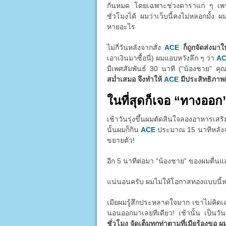
กันหมด โดยเฉพาะช่วงดาราแก่ ๆ เพราะต
ชั่วโมงได้ ผมว่าเว็บนี้คงไม่หลอกมั้ง ผ
หายอะไร
ไม่กี่วันหลังจากสั่ง
ACE
ก็ถูกจัดส่งมา
เอาเงินมาซื้อนี่) ผมแอบหวังลึก ๆ ว่า
A
มีเพศสัมพันธ์ 30 นาที (“น้องชาย” คุ
สม่ำเสมอ จึงทำให้
ACE
มีประสิทธิภาพดี
ในที่สุดก็เจอ “ทางออก
เช้าวันรุ่งขึ้นผมตัดสินใจลองอาหารเส
นั้นผมก็กิน
ACE
ประมาณ 15 นาทีหลังจากน
ขยายตัว!
อีก 5 นาทีต่อมา “น้องชาย” ของผมตื่นแ
แน่นอนครับ ผมไม่ให้โอกาสทองแบบนี้หลุด
เมียผมรู้สึกประหลาดใจมาก เขาไม่คิด
นอนออกมาเลยทีเดียว! เช้านั้น เป็นว
ชั่วโมง จัดเต็มทุกท่าตามที่เมียร้องขอ ผ