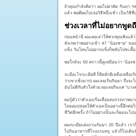
ถ้าคุณกำลังคิดว่า ผมไปผ่าตัด กินยา ฯลฯ
แล้ว พอดีผมไปเจอวิธีหนึ่งเข้า เป็นวิธี
ช่วงเวลาที่ไม่อยากพูดถ
ก่อนหน้านี่ ผมเคยเล่าให้พวกคุณฟังแล้
สังเกตว่าพอย่างเข้า 47 “น้องชาย” ของผ
แข็ง วันไหนไม่อยากแข็งก็หลับไปซะดื้อ
พอใกล้จะ 50 คราวนี้ดูเหมือนว่า “น้อง
จะมีอะไรกะเมียที ก็อีหลั่กอีเหลื่อเหลือเกิ
ว่าเขาเซ็งมาก) ผมเลยเริ่มกินยา ถึงจะไ
มันไม่ดีกับหัวใจด้วย ผมเลยกินแค่ “บางครั
ผมรู้ตัวว่าตัวเองเริ่มเสื่อมสมรรถภาพมา
ไม่ยอมปล่อยให้ตัวเองเป็นอย่างนี้อีก
ชีวิตอีกครั้ง ถ้าไม่อย่างนั้นละก็ผมจะไป
ผมกะเมียแต่งงานกันมา 20 ปีแล้ว เรา
ไปกินอาหารที่โรงแรมหรู แล้วก็ไปเต้น