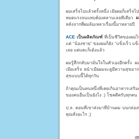
ผมเสร็จไปแล้วครั้งหนึ่ง เมียผมก็เสร็จไป
หมดแรงจนแทบต้องคลานเลยทีเดียว
ผ
หลังจากที่ผมล้มเหลวเรื่องนี้มาหลายปี
ACE
เป็นผลิตภัณฑ์
ที่เป็นชีวิตของผมไ
แต่ “น้องชาย” ของผมก็ยัง “แข็งเร็ว แข็
เลย แต่แตะก็เด้งแล้ว
ผมรู้สึกกลับมามั่นใจในตัวเองอีกครั้ง ผ
เมียเสร็จ หน้าเมียผมจะดูมีความสุขมาก
สุขแบบนี้ได้ทุกวัน
ถ้าคุณเป็นคนหนึ่งที่เคยเกินอาหารเสริม
ของคนอื่นเป็นยังไง :) โชคดีครับทุกคน
ป.ล. ตอนที่เขาส่งมาที่บ้านผม บนกล่องพ
คุณสั่งอะไร ;)