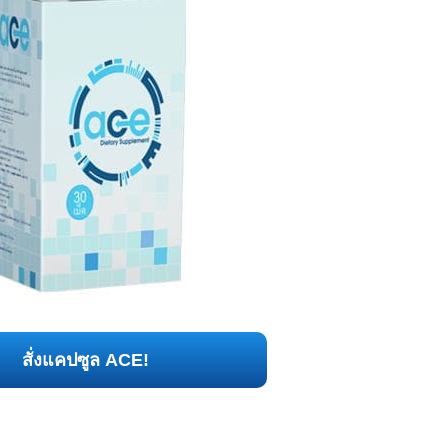
สั่งแคปซูล ACE!