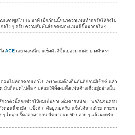
จากกินแคปซูลไป 15 นาที เมื่อก่อนนี้ขนาดว่าแฟนทำออรัลให้ยังไม่
ากจริง ๆ ครับ ความสัมพันธ์ของผมกะแฟนดีขึ้นมากจริง ๆ
ั่ง
ACE
เลย ตอนนี้เขาแข็งตัวดีขึ้นเยอะมากค่ะ บางคืนเรา
แต่ผมไม่ค่อยชอบเท่าไร เพราะผมต้องกินทันทีก่อนมีเซ็กซ์ แล้ว
 มันก็หมดไปดื้อ ๆ ปล่อยให้ทั้งผมทั้งแฟนค้างเติ่งอยู่อย่างนั้น
สึกว่าตัวนี้ค่อยช่วยให้ผมเป็นชายเต็มชายหน่อย พอกินจนครบ
งตอนนี้ผมยัง “แข็งตัว” ดีอยู่เลยครับ แข็งได้นานด้วย ท่ายาก
มง ๆ ไม่พุ่งปรี๊ดออกมาก่อน นี่ขนาดผม 50 ปลาย ๆ แล้วนะครับ