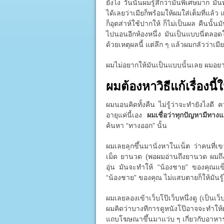
ยังไง วันนั้นผมรู้สึกว่ามันพิเศษมาก มั
ได้เลยว่าเมียก็พร้อมให้ผมใส่เต็มที่แล้
ก็อุตส่าห์ใช้ปากให้ ก็ไม่เป็นผล คืนนั้
ไปนอนอีกห้องหนึ่ง มันเป็นแบบนี่ตลอดใน
ด้วยเหตุผลนี้ แต่ลึก ๆ แล้วผมกลัวว่าเมี
ผมไม่อยากให้มันเป็นแบบนั้นเลย ผมอย
ผมต้องหาวิธีแก้เรื่องนี้ใ
ผมนอนคิดทั้งคืน ไม่รู้ว่าจะทำยังไงดี
อายุแค่นี้เอง
ผมเชื่อว่าทุกปัญหามีทาง
ค้นหา “ทางออก” นั้น
ผมเลยลุกขึ้นมานั่งหาในเน็ต ว่าคนที่เ
เม็ด ยานวด (พอผมอ่านถึงยานวด ผมถึง
อุ่น มันจะทำให้ “น้องชาย” ของคุณแข็ง
“น้องชาย” ของคุณ ไม่แสบตายก็ให้มันรู้ไ
ผมเลยลองเข้าเว็บโป๊เว็บหนึ่งดู (เป็นเว็บ
ผมคิดว่าบางทีการดูหนังโป๊อาจจะทำให
แถบโฆษณาขึ้นมาแว่บ ๆ เกี่ยวกับอาหารเ