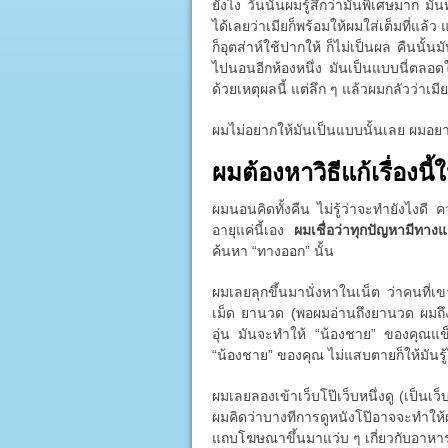
ยังไง วันนั้นผมรู้สึกว่ามันพิเศษมาก มั
ได้เลยว่าเมียก็พร้อมให้ผมใส่เต็มที่แล้
ก็อุตส่าห์ใช้ปากให้ ก็ไม่เป็นผล คืนนั้
ไปนอนอีกห้องหนึ่ง มันเป็นแบบนี่ตลอดใน
ด้วยเหตุผลนี้ แต่ลึก ๆ แล้วผมกลัวว่าเมี
ผมไม่อยากให้มันเป็นแบบนั้นเลย ผมอย
ผมต้องหาวิธีแก้เรื่องนี้ใ
ผมนอนคิดทั้งคืน ไม่รู้ว่าจะทำยังไงดี
อายุแค่นี้เอง
ผมเชื่อว่าทุกปัญหามีทาง
ค้นหา “ทางออก” นั้น
ผมเลยลุกขึ้นมานั่งหาในเน็ต ว่าคนที่เ
เม็ด ยานวด (พอผมอ่านถึงยานวด ผมถึง
อุ่น มันจะทำให้ “น้องชาย” ของคุณแข็ง
“น้องชาย” ของคุณ ไม่แสบตายก็ให้มันรู้ไ
ผมเลยลองเข้าเว็บโป๊เว็บหนึ่งดู (เป็นเว็บ
ผมคิดว่าบางทีการดูหนังโป๊อาจจะทำให
แถบโฆษณาขึ้นมาแว่บ ๆ เกี่ยวกับอาหารเ