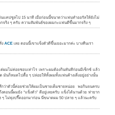
จากกินแคปซูลไป 15 นาที เมื่อก่อนนี้ขนาดว่าแฟนทำออรัลให้ยังไม่
ากจริง ๆ ครับ ความสัมพันธ์ของผมกะแฟนดีขึ้นมากจริง ๆ
ั่ง
ACE
เลย ตอนนี้เขาแข็งตัวดีขึ้นเยอะมากค่ะ บางคืนเรา
แต่ผมไม่ค่อยชอบเท่าไร เพราะผมต้องกินทันทีก่อนมีเซ็กซ์ แล้ว
 มันก็หมดไปดื้อ ๆ ปล่อยให้ทั้งผมทั้งแฟนค้างเติ่งอยู่อย่างนั้น
สึกว่าตัวนี้ค่อยช่วยให้ผมเป็นชายเต็มชายหน่อย พอกินจนครบ
งตอนนี้ผมยัง “แข็งตัว” ดีอยู่เลยครับ แข็งได้นานด้วย ท่ายาก
มง ๆ ไม่พุ่งปรี๊ดออกมาก่อน นี่ขนาดผม 50 ปลาย ๆ แล้วนะครับ