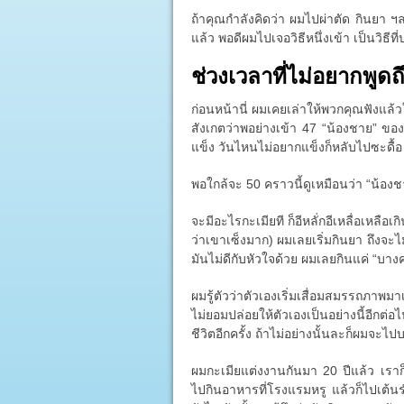
ถ้าคุณกำลังคิดว่า ผมไปผ่าตัด กินยา ฯลฯ
แล้ว พอดีผมไปเจอวิธีหนึ่งเข้า เป็นวิธี
ช่วงเวลาที่ไม่อยากพูดถ
ก่อนหน้านี่ ผมเคยเล่าให้พวกคุณฟังแล้
สังเกตว่าพอย่างเข้า 47 “น้องชาย” ของผ
แข็ง วันไหนไม่อยากแข็งก็หลับไปซะดื้อ
พอใกล้จะ 50 คราวนี้ดูเหมือนว่า “น้อง
จะมีอะไรกะเมียที ก็อีหลั่กอีเหลื่อเหลือเกิ
ว่าเขาเซ็งมาก) ผมเลยเริ่มกินยา ถึงจะไ
มันไม่ดีกับหัวใจด้วย ผมเลยกินแค่ “บางครั
ผมรู้ตัวว่าตัวเองเริ่มเสื่อมสมรรถภาพมา
ไม่ยอมปล่อยให้ตัวเองเป็นอย่างนี้อีก
ชีวิตอีกครั้ง ถ้าไม่อย่างนั้นละก็ผมจะไป
ผมกะเมียแต่งงานกันมา 20 ปีแล้ว เรา
ไปกินอาหารที่โรงแรมหรู แล้วก็ไปเต้น