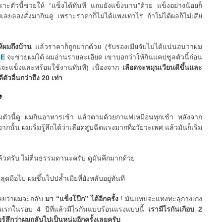
ัวนี้ช่วยให้ “แข็งได้ทันที แถมยังแข็งนาน”ด้วย แข็งอย่างน้อยก็
มเลยลองสั่งมากินดู เพราะราคาก็ไม่ได้แพงเท่าไร ถ้าไม่ได้ผลก็ไม่เสีย
ให้ผมถึงบ้าน
แล้วราคาก็ถูกมากด้วย (รับรองเมียจับไม่ได้แน่นอนว่าผม
CE
จะช่วยผมได้ ผมอ่านรายละเอียด เขาบอกว่าให้กินแคปซูลตัวนี้ก่อน
ณจะแข็งและพร้อมใช้งานทันที) เนื่องจาก
เลือดจะหมุนเวียนดีขึ้นและ
ตัวอื่นกว่าถึง 20 เท่า
”
ริมตัวนี้ดู ผมกินอาหารเช้า แล้วตามด้วยกาแฟเหมือนทุกเช้า หลังจาก
ั้น ผมเริ่มรู้สึกได้ว่าเลือดสูบฉีดแรงมากที่อวัยวะเพศ แล้วมันก็เริ่ม
ล้วครับ ไม่ตื่นธรรมดานะครับ ดูมันคึกมากด้วย
มือไป ผมขึ้นไปปล้ำเมียที่ยังหลับอยู่ทันที
เลยว่าผมจะกลับ
มา “แข็งโป๊ก” ได้อีกครั้ง
! มันแทบจะแทงทะลุกางเกง
ันแรกในรอบ 4 ปีที่แล้วมีไรกันแบบร้อนแรงแบบนี้
เรามีไรกันเกือบ 2
มรู้สึกว่าผมกลับไปเป็นหนุ่มอีกครั้งเลยครับ