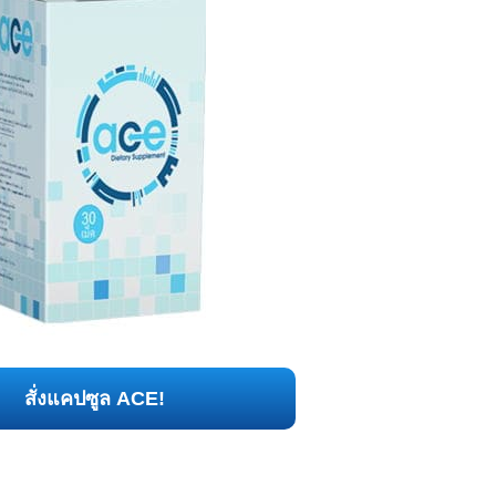
สั่งแคปซูล ACE!