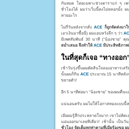
กันหมด โดยเฉพาะช่วงดาราแก่ ๆ เพราะต
ชั่วโมงได้ ผมว่าเว็บนี้คงไม่หลอกมั้ง ผ
หายอะไร
ไม่กี่วันหลังจากสั่ง
ACE
ก็ถูกจัดส่งมา
เอาเงินมาซื้อนี่) ผมแอบหวังลึก ๆ ว่า
A
มีเพศสัมพันธ์ 30 นาที (“น้องชาย” คุ
สม่ำเสมอ จึงทำให้
ACE
มีประสิทธิภาพดี
ในที่สุดก็เจอ “ทางออก
เช้าวันรุ่งขึ้นผมตัดสินใจลองอาหารเส
นั้นผมก็กิน
ACE
ประมาณ 15 นาทีหลังจากน
ขยายตัว!
อีก 5 นาทีต่อมา “น้องชาย” ของผมตื่นแ
แน่นอนครับ ผมไม่ให้โอกาสทองแบบนี้หลุด
เมียผมรู้สึกประหลาดใจมาก เขาไม่คิด
นอนออกมาเลยทีเดียว! เช้านั้น เป็นว
ชั่วโมง จัดเต็มทุกท่าตามที่เมียร้องขอ ผ