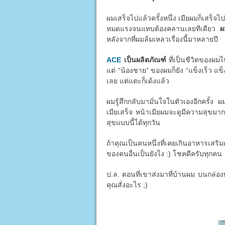
ผมเสร็จไปแล้วครั้งหนึ่ง เมียผมก็เสร็จไป
หมดแรงจนแทบต้องคลานเลยทีเดียว
ผ
หลังจากที่ผมล้มเหลวเรื่องนี้มาหลายปี
ACE
เป็นผลิตภัณฑ์
ที่เป็นชีวิตของผมไ
แต่ “น้องชาย” ของผมก็ยัง “แข็งเร็ว แข็
เลย แต่แตะก็เด้งแล้ว
ผมรู้สึกกลับมามั่นใจในตัวเองอีกครั้ง ผ
เมียเสร็จ หน้าเมียผมจะดูมีความสุขมาก
สุขแบบนี้ได้ทุกวัน
ถ้าคุณเป็นคนหนึ่งที่เคยเกินอาหารเสริม
ของคนอื่นเป็นยังไง :) โชคดีครับทุกคน
ป.ล. ตอนที่เขาส่งมาที่บ้านผม บนกล่องพ
คุณสั่งอะไร ;)