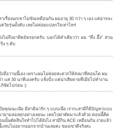
เรื่องนกเขาไม่ขันเหมือนกัน ผมอายุ 30 กว่า ๆ เอง แต่อาจจะ
แต่วัยรุ่นมั้งคับ เลยไม่ค่อยแปลกใจเท่าไหร่
ยังไม่ถึงอาทิตย์หรอกครับ บอกได้คำเดียวว่า ผม “ทึ่ง อึ้ง” ส่วน
ริง ๆ คับ
ย์เมื่อวานนี้เอง เพราะผมไม่ค่อยสะดวกให้ส่งมาที่คอนโด ผม
 แค่ 30 นาทีเองครับ แข็งปั๋ง แต่น่าเสียดายที่เมียไปทำงาน
ก้ขัดไปก่อน :)
มียคุณนะเนีย มีสามีน่ารัก ๆ แบบเนี่ย เรากะสามีก็มีปัญหาแบบ
ก็พยายามลองทุกอย่างเลยนะ เคยไปผ่าตัดมาแล้วด้วย ตอนนี้คิด
้ตอนนั้นตัดสินใจทำไปได้ยังไง สามีกิน ACE เหมือนกัน ง่ายแล้ว
ี้แทบไม่อยากออกจากบ้านเลยค่ะ ของเขาดีจริงค่ะ