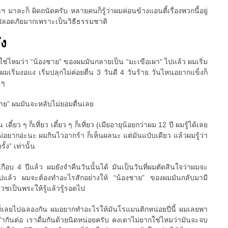
 มาละก็ ผิดถนัดครับ หลายคนก็รู้ว่าผมค่อนข้างแอนตี้เรื่องพวกนี้อยู่
ที่ปลอดภัยมากเพราะเป็นวิธีธรรมชาติ
ึง
วใช่ไหมว่า “น้องชาย” ของผมมันกลายเป็น “มะเขือเผา” ไปแล้ว ผมเริ่ม
มเริ่มงอแง เริ่มปลุกไม่ค่อยตื่น 3 วันดี 4 วันร้าย วันไหนอยากแข็งก็
 ๆ
ชาย” ผมมันจะหลับไม่ยอมตื่นเลย
น เดี๋ยว ๆ ก็เหี่ยว เดี๋ยว ๆ ก็เหี่ยว (เมียอายุน้อยกว่าผม 12 ปี ผมรู้ได้เลย
ม่อยากอ่ะนะ ผมกินไวอากร้า ก็เห็นผลนะ แต่มันแป๋บเดียว แล้วผมรู้ว่า
้ง” เท่านั้น
เกือบ 4 ปีแล้ว ผมยังจำคืนวันนั้นได้ มันเป็นวันที่ผมตัดสินใจว่าผมจะ
ต่อไปแล้ว ผมจะต้องทำอะไรสักอย่างให้ “น้องชาย” ของผมมันกลับมามี
บวชเป็นพระให้รู้แล้วรู้รอดไป
ก็เลยไปฉลองกัน ผมอยากทำอะไรให้มันโรแมนติกหน่อยปีนี้ ผมเลยพา
รำกันต่อ เราดื่มกันด้วยนิดหน่อยครับ คงเดาไม่ยากใช่ไหมว่ามันจะจบ