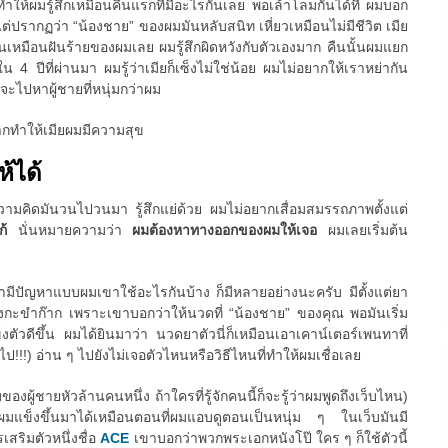
นทำให้ผมรู้สึกเหมือนคืนแรกที่มีอะไรกันเลย พอเล้าโลมกันได้ที่ ผมบอก
ว แต่ปรากฏว่า “น้องชาย” ของผมมันหลับสนิท เหี่ยวเหมือนไม่มีชีวิต เมีย
นมันเหมือนฝันร้ายของผมเลย ผมรู้สึกผิดหวังกับตัวเองมาก คืนนั้นผมแยก
 4 ปีที่ผ่านมา ผมรู้ว่าเมียก็เซ็งไม่ใช่น้อย ผมไม่อยากให้เราหย่ากัน
ยจะไปหาผู้ชายที่หนุ่มกว่าผม
ากทำให้เมียผมมีความสุข
ห้ได้
 ความคิดมันวนไปวนมา รู้สึกแย่ด้วย ผมไม่อยากเสื่อมสมรรถภาพตั้งแต่
แก้
นั่นหมายความว่า
ผมต้องหาทางออกของผมให้เจอ
ผมเลยเริ่มต้น
ขามีปัญหาแบบผมเขาใช้อะไรกันบ้าง ก็มีหลายอย่างนะครับ มีตั้งแต่ยา
กะขำก๊าก เพราะเขาบอกว่าให้นวดที่ “น้องชาย” ของคุณ พอมันเริ่ม
ตัวดีขึ้น ผมได้ยินมาว่า นวดยาตัวนี่ก็เหมือนเอาเคาน์เตอร์เพนทาที่
ป!!!) อ่าน ๆ ไปยังไม่เจอตัวไหนหรือวิธีไหนที่ทำให้ผมเชื่อเลย
ของผู้ชายหัวล้านคนหนึ่ง ถ้าใครที่รู้จักคนนี้ก็จะรู้ว่าผมพูดถึงเว็บไหน)
้ผมแข็งขึ้นมาได้เหมือนตอนที่ผมแอบดูตอนเป็นหนุ่ม ๆ ในเว็บมันมี
สริมตัวหนึ่งชื่อ
ACE
เขาบอกว่าพวกพระเอกหนังโป๊ ใคร ๆ ก็ใช้ตัวนี้