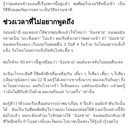
รู้ว่าผมค่อนข้างแอนตี้เรื่องพวกนี้อยู่แล้ว พอดีผมไปเจอวิธีหนึ่งเข้า เป็น
วิธีที่ปลอดภัยมากเพราะเป็นวิธีธรรมชาติ
ช่วงเวลาที่ไม่อยากพูดถึง
ก่อนหน้านี่ ผมเคยเล่าให้พวกคุณฟังแล้วใช่ไหมว่า “น้องชาย” ของผมมัน
กลายเป็น “มะเขือเผา” ไปแล้ว ผมเริ่มสังเกตว่าพอย่างเข้า 47 “น้องชาย”
ของผมเริ่มงอแง เริ่มปลุกไม่ค่อยตื่น 3 วันดี 4 วันร้าย วันไหนอยากแข็งก็
แข็ง วันไหนไม่อยากแข็งก็หลับไปซะดื้อ ๆ
พอใกล้จะ 50 คราวนี้ดูเหมือนว่า “น้องชาย” ผมมันจะหลับไม่ยอมตื่นเลย
จะมีอะไรกะเมียที ก็อีหลั่กอีเหลื่อเหลือเกิน เดี๋ยว ๆ ก็เหี่ยว เดี๋ยว ๆ ก็เหี่ยว
(เมียอายุน้อยกว่าผม 12 ปี ผมรู้ได้เลยว่าเขาเซ็งมาก) ผมเลยเริ่มกินยา ถึง
จะไม่อยากอ่ะนะ ผมกินไวอากร้า ก็เห็นผลนะ แต่มันแป๋บเดียว แล้วผมรู้
ว่ามันไม่ดีกับหัวใจด้วย ผมเลยกินแค่ “บางครั้ง” เท่านั้น
ผมรู้ตัวว่าตัวเองเริ่มเสื่อมสมรรถภาพมาเกือบ 4 ปีแล้ว ผมยังจำคืนวันนั้น
ได้ มันเป็นวันที่ผมตัดสินใจว่าผมจะไม่ยอมปล่อยให้ตัวเองเป็นอย่างนี้อีก
ต่อไปแล้ว ผมจะต้องทำอะไรสักอย่างให้ “น้องชาย” ของผมมันกลับมามี
ชีวิตอีกครั้ง ถ้าไม่อย่างนั้นละก็ผมจะไปบวชเป็นพระให้รู้แล้วรู้รอดไป