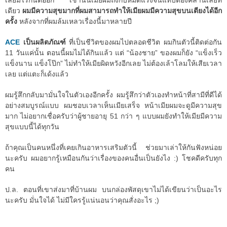
เลยมีไรกันต่ออีก เช้านั้นเมียผมถึงกับหมดแรงจนแทบต้องคลานเลยที
เดียว
ผมมีความสุขมากที่ผมสามารถทำให้เมียผมมีความสุขบนเตียงได้อีก
ครั้ง
หลังจากที่ผมล้มเหลวเรื่องนี้มาหลายปี
ACE
เป็นผลิตภัณฑ์
ที่เป็นชีวิตของผมไปตลอดชีวิต ผมกินตัวนี้ติดต่อกัน
11 วันแค่นั้น ตอนนี้ผมไม่ได้กินแล้ว แต่ “น้องชาย” ของผมก็ยัง “แข็งเร็ว
แข็งนาน แข็งโป๊ก” ไม่ทำให้เมียผิดหวังอีกเลย ไม่ต้องเล้าโลมให้เสียเวลา
เลย แต่แตะก็เด้งแล้ว
ผมรู้สึกกลับมามั่นใจในตัวเองอีกครั้ง ผมรู้สึกว่าตัวเองทำหน้าที่สามีที่ดีได้
อย่างสมบูรณ์แบบ ผมชอบเวลาเห็นเมียเสร็จ หน้าเมียผมจะดูมีความสุข
มาก ไม่อยากเชื่อครับว่าผู้ชายอายุ 51 กว่า ๆ แบบผมยังทำให้เมียมีความ
สุขแบบนี้ได้ทุกวัน
ถ้าคุณเป็นคนหนึ่งที่เคยเกินอาหารเสริมตัวนี้ ช่วยมาเล่าให้กันฟังหน่อย
นะครับ ผมอยากรู้เหมือนกันว่าเรื่องของคนอื่นเป็นยังไง :) โชคดีครับทุก
คน
ป.ล. ตอนที่เขาส่งมาที่บ้านผม บนกล่องพัสดุเขาไม่ได้เขียนว่าเป็นอะไร
นะครับ มั่นใจได้ ไม่มีใครรู้แน่นอนว่าคุณสั่งอะไร ;)