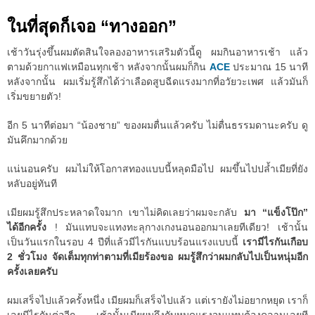
ในที่สุดก็เจอ “ทางออก”
เช้าวันรุ่งขึ้นผมตัดสินใจลองอาหารเสริมตัวนี้ดู ผมกินอาหารเช้า แล้ว
ตามด้วยกาแฟเหมือนทุกเช้า หลังจากนั้นผมก็กิน
ACE
ประมาณ 15 นาที
หลังจากนั้น ผมเริ่มรู้สึกได้ว่าเลือดสูบฉีดแรงมากที่อวัยวะเพศ แล้วมันก็
เริ่มขยายตัว!
อีก 5 นาทีต่อมา “น้องชาย” ของผมตื่นแล้วครับ ไม่ตื่นธรรมดานะครับ ดู
มันคึกมากด้วย
แน่นอนครับ ผมไม่ให้โอกาสทองแบบนี้หลุดมือไป ผมขึ้นไปปล้ำเมียที่ยัง
หลับอยู่ทันที
เมียผมรู้สึกประหลาดใจมาก เขาไม่คิดเลยว่าผมจะกลับ
มา “แข็งโป๊ก”
ได้อีกครั้ง
! มันแทบจะแทงทะลุกางเกงนอนออกมาเลยทีเดียว! เช้านั้น
เป็นวันแรกในรอบ 4 ปีที่แล้วมีไรกันแบบร้อนแรงแบบนี้
เรามีไรกันเกือบ
2 ชั่วโมง จัดเต็มทุกท่าตามที่เมียร้องขอ ผมรู้สึกว่าผมกลับไปเป็นหนุ่มอีก
ครั้งเลยครับ
ผมเสร็จไปแล้วครั้งหนึ่ง เมียผมก็เสร็จไปแล้ว แต่เรายังไม่อยากหยุด เราก็