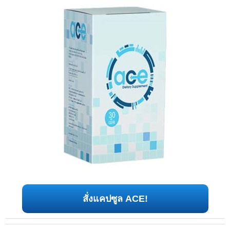
สั่งแคปซูล ACE!