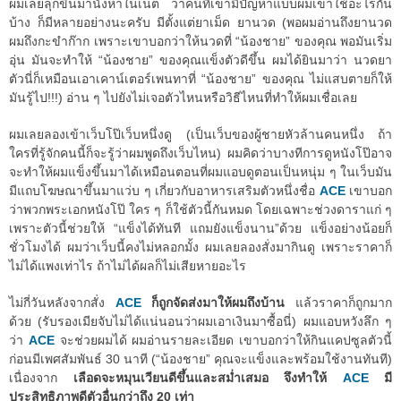
ผมเลยลุกขึ้นมานั่งหาในเน็ต ว่าคนที่เขามีปัญหาแบบผมเขาใช้อะไรกัน
บ้าง ก็มีหลายอย่างนะครับ มีตั้งแต่ยาเม็ด ยานวด (พอผมอ่านถึงยานวด
ผมถึงกะขำก๊าก เพราะเขาบอกว่าให้นวดที่ “น้องชาย” ของคุณ พอมันเริ่ม
อุ่น มันจะทำให้ “น้องชาย” ของคุณแข็งตัวดีขึ้น ผมได้ยินมาว่า นวดยา
ตัวนี่ก็เหมือนเอาเคาน์เตอร์เพนทาที่ “น้องชาย” ของคุณ ไม่แสบตายก็ให้
มันรู้ไป!!!) อ่าน ๆ ไปยังไม่เจอตัวไหนหรือวิธีไหนที่ทำให้ผมเชื่อเลย
ผมเลยลองเข้าเว็บโป๊เว็บหนึ่งดู (เป็นเว็บของผู้ชายหัวล้านคนหนึ่ง ถ้า
ใครที่รู้จักคนนี้ก็จะรู้ว่าผมพูดถึงเว็บไหน) ผมคิดว่าบางทีการดูหนังโป๊อาจ
จะทำให้ผมแข็งขึ้นมาได้เหมือนตอนที่ผมแอบดูตอนเป็นหนุ่ม ๆ ในเว็บมัน
มีแถบโฆษณาขึ้นมาแว่บ ๆ เกี่ยวกับอาหารเสริมตัวหนึ่งชื่อ
ACE
เขาบอก
ว่าพวกพระเอกหนังโป๊ ใคร ๆ ก็ใช้ตัวนี้กันหมด โดยเฉพาะช่วงดาราแก่ ๆ
เพราะตัวนี้ช่วยให้ “แข็งได้ทันที แถมยังแข็งนาน”ด้วย แข็งอย่างน้อยก็
ชั่วโมงได้ ผมว่าเว็บนี้คงไม่หลอกมั้ง ผมเลยลองสั่งมากินดู เพราะราคาก็
ไม่ได้แพงเท่าไร ถ้าไม่ได้ผลก็ไม่เสียหายอะไร
ไม่กี่วันหลังจากสั่ง
ACE
ก็ถูกจัดส่งมาให้ผมถึงบ้าน
แล้วราคาก็ถูกมาก
ด้วย (รับรองเมียจับไม่ได้แน่นอนว่าผมเอาเงินมาซื้อนี่) ผมแอบหวังลึก ๆ
ว่า
ACE
จะช่วยผมได้ ผมอ่านรายละเอียด เขาบอกว่าให้กินแคปซูลตัวนี้
ก่อนมีเพศสัมพันธ์ 30 นาที (“น้องชาย” คุณจะแข็งและพร้อมใช้งานทันที)
เนื่องจาก
เลือดจะหมุนเวียนดีขึ้นและสม่ำเสมอ จึงทำให้
ACE
มี
ประสิทธิภาพดีตัวอื่นกว่าถึง 20 เท่า