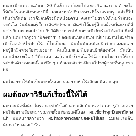
ผมกะเมียแต่งงานกันมา 20 ปีแล้ว เราก็เลยไปฉลองกัน ผมอยากทำอะไร
ให้มันโรแมนติกหน่อยปีนี้ ผมเลยพาไปกินอาหารที่โรงแรมหรู แล้วก็ไป
เต้นรำกันต่อ เราดื่มกันด้วยนิดหน่อยครับ คงเดาไม่ยากใช่ไหมว่ามันจะ
จบยังไง วันนั้นผมรู้สึกว่ามันพิเศษมาก มันทำให้ผมรู้สึกเหมือนคืนแรกที่มี
อะไรกันเลย พอเล้าโลมกันได้ที่ ผมบอกได้เลยว่าเมียก็พร้อมให้ผมใส่เต็มที่
แล้ว แต่ปรากฏว่า “น้องชาย” ของผมมันหลับสนิท เหี่ยวเหมือนไม่มีชีวิต
เมียก็อุตส่าห์ใช้ปากให้ ก็ไม่เป็นผล คืนนั้นมันเหมือนฝันร้ายของผมเลย
ผมรู้สึกผิดหวังกับตัวเองมาก คืนนั้นผมแยกไปนอนอีกห้องหนึ่ง มันเป็น
แบบนี่ตลอดใน 4 ปีที่ผ่านมา ผมรู้ว่าเมียก็เซ็งไม่ใช่น้อย ผมไม่อยากให้เรา
หย่ากันด้วยเหตุผลนี้ แต่ลึก ๆ แล้วผมกลัวว่าเมียจะไปหาผู้ชายที่หนุ่มกว่า
ผม
ผมไม่อยากให้มันเป็นแบบนั้นเลย ผมอยากทำให้เมียผมมีความสุข
ผมต้องหาวิธีแก้เรื่องนี้ให้ได้
ผมนอนคิดทั้งคืน ไม่รู้ว่าจะทำยังไงดี ความคิดมันวนไปวนมา รู้สึกแย่ด้วย
ผมไม่อยากเสื่อมสมรรถภาพตั้งแต่อายุแค่นี้เอง
ผมเชื่อว่าทุกปัญหามีทาง
แก้
นั่นหมายความว่า
ผมต้องหาทางออกของผมให้เจอ
ผมเลยเริ่มต้น
ค้นหา “ทางออก” นั้น