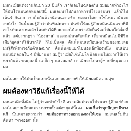
ผมกะเมียแต่งงานกันมา 20 ปีแล้ว เราก็เลยไปฉลองกัน ผมอยากทำอะไร
ให้มันโรแมนติกหน่อยปีนี้ ผมเลยพาไปกินอาหารที่โรงแรมหรู แล้วก็ไป
เต้นรำกันต่อ เราดื่มกันด้วยนิดหน่อยครับ คงเดาไม่ยากใช่ไหมว่ามันจะ
จบยังไง วันนั้นผมรู้สึกว่ามันพิเศษมาก มันทำให้ผมรู้สึกเหมือนคืนแรกที่มี
อะไรกันเลย พอเล้าโลมกันได้ที่ ผมบอกได้เลยว่าเมียก็พร้อมให้ผมใส่เต็มที่
แล้ว แต่ปรากฏว่า “น้องชาย” ของผมมันหลับสนิท เหี่ยวเหมือนไม่มีชีวิต
เมียก็อุตส่าห์ใช้ปากให้ ก็ไม่เป็นผล คืนนั้นมันเหมือนฝันร้ายของผมเลย
ผมรู้สึกผิดหวังกับตัวเองมาก คืนนั้นผมแยกไปนอนอีกห้องหนึ่ง มันเป็น
แบบนี่ตลอดใน 4 ปีที่ผ่านมา ผมรู้ว่าเมียก็เซ็งไม่ใช่น้อย ผมไม่อยากให้เรา
หย่ากันด้วยเหตุผลนี้ แต่ลึก ๆ แล้วผมกลัวว่าเมียจะไปหาผู้ชายที่หนุ่มกว่า
ผม
ผมไม่อยากให้มันเป็นแบบนั้นเลย ผมอยากทำให้เมียผมมีความสุข
ผมต้องหาวิธีแก้เรื่องนี้ให้ได้
ผมนอนคิดทั้งคืน ไม่รู้ว่าจะทำยังไงดี ความคิดมันวนไปวนมา รู้สึกแย่ด้วย
ผมไม่อยากเสื่อมสมรรถภาพตั้งแต่อายุแค่นี้เอง
ผมเชื่อว่าทุกปัญหามีทาง
แก้
นั่นหมายความว่า
ผมต้องหาทางออกของผมให้เจอ
ผมเลยเริ่มต้น
ค้นหา “ทางออก” นั้น