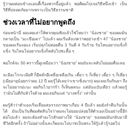
รู้ว่าผมค่อนข้างแอนตี้เรื่องพวกนี้อยู่แล้ว พอดีผมไปเจอวิธีหนึ่งเข้า เป็น
วิธีที่ปลอดภัยมากเพราะเป็นวิธีธรรมชาติ
ช่วงเวลาที่ไม่อยากพูดถึง
ก่อนหน้านี่ ผมเคยเล่าให้พวกคุณฟังแล้วใช่ไหมว่า “น้องชาย” ของผมมัน
กลายเป็น “มะเขือเผา” ไปแล้ว ผมเริ่มสังเกตว่าพอย่างเข้า 47 “น้องชาย”
ของผมเริ่มงอแง เริ่มปลุกไม่ค่อยตื่น 3 วันดี 4 วันร้าย วันไหนอยากแข็งก็
แข็ง วันไหนไม่อยากแข็งก็หลับไปซะดื้อ ๆ
พอใกล้จะ 50 คราวนี้ดูเหมือนว่า “น้องชาย” ผมมันจะหลับไม่ยอมตื่นเลย
จะมีอะไรกะเมียที ก็อีหลั่กอีเหลื่อเหลือเกิน เดี๋ยว ๆ ก็เหี่ยว เดี๋ยว ๆ ก็เหี่ยว
(เมียอายุน้อยกว่าผม 12 ปี ผมรู้ได้เลยว่าเขาเซ็งมาก) ผมเลยเริ่มกินยา ถึง
จะไม่อยากอ่ะนะ ผมกินไวอากร้า ก็เห็นผลนะ แต่มันแป๋บเดียว แล้วผมรู้
ว่ามันไม่ดีกับหัวใจด้วย ผมเลยกินแค่ “บางครั้ง” เท่านั้น
ผมรู้ตัวว่าตัวเองเริ่มเสื่อมสมรรถภาพมาเกือบ 4 ปีแล้ว ผมยังจำคืนวันนั้น
ได้ มันเป็นวันที่ผมตัดสินใจว่าผมจะไม่ยอมปล่อยให้ตัวเองเป็นอย่างนี้อีก
ต่อไปแล้ว ผมจะต้องทำอะไรสักอย่างให้ “น้องชาย” ของผมมันกลับมามี
ชีวิตอีกครั้ง ถ้าไม่อย่างนั้นละก็ผมจะไปบวชเป็นพระให้รู้แล้วรู้รอดไป