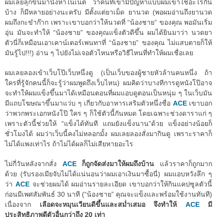
ผมเลยลุกขึ้นมานั่งหาในเน็ต ว่าคนที่เขามีปัญหาแบบผมเขาใช้อะไรกัน
บ้าง ก็มีหลายอย่างนะครับ มีตั้งแต่ยาเม็ด ยานวด (พอผมอ่านถึงยานวด
ผมถึงกะขำก๊าก เพราะเขาบอกว่าให้นวดที่ “น้องชาย” ของคุณ พอมันเริ่ม
อุ่น มันจะทำให้ “น้องชาย” ของคุณแข็งตัวดีขึ้น ผมได้ยินมาว่า นวดยา
ตัวนี่ก็เหมือนเอาเคาน์เตอร์เพนทาที่ “น้องชาย” ของคุณ ไม่แสบตายก็ให้
มันรู้ไป!!!) อ่าน ๆ ไปยังไม่เจอตัวไหนหรือวิธีไหนที่ทำให้ผมเชื่อเลย
ผมเลยลองเข้าเว็บโป๊เว็บหนึ่งดู (เป็นเว็บของผู้ชายหัวล้านคนหนึ่ง ถ้า
ใครที่รู้จักคนนี้ก็จะรู้ว่าผมพูดถึงเว็บไหน) ผมคิดว่าบางทีการดูหนังโป๊อาจ
จะทำให้ผมแข็งขึ้นมาได้เหมือนตอนที่ผมแอบดูตอนเป็นหนุ่ม ๆ ในเว็บมัน
มีแถบโฆษณาขึ้นมาแว่บ ๆ เกี่ยวกับอาหารเสริมตัวหนึ่งชื่อ
ACE
เขาบอก
ว่าพวกพระเอกหนังโป๊ ใคร ๆ ก็ใช้ตัวนี้กันหมด โดยเฉพาะช่วงดาราแก่ ๆ
เพราะตัวนี้ช่วยให้ “แข็งได้ทันที แถมยังแข็งนาน”ด้วย แข็งอย่างน้อยก็
ชั่วโมงได้ ผมว่าเว็บนี้คงไม่หลอกมั้ง ผมเลยลองสั่งมากินดู เพราะราคาก็
ไม่ได้แพงเท่าไร ถ้าไม่ได้ผลก็ไม่เสียหายอะไร
ไม่กี่วันหลังจากสั่ง
ACE
ก็ถูกจัดส่งมาให้ผมถึงบ้าน
แล้วราคาก็ถูกมาก
ด้วย (รับรองเมียจับไม่ได้แน่นอนว่าผมเอาเงินมาซื้อนี่) ผมแอบหวังลึก ๆ
ว่า
ACE
จะช่วยผมได้ ผมอ่านรายละเอียด เขาบอกว่าให้กินแคปซูลตัวนี้
ก่อนมีเพศสัมพันธ์ 30 นาที (“น้องชาย” คุณจะแข็งและพร้อมใช้งานทันที)
เนื่องจาก
เลือดจะหมุนเวียนดีขึ้นและสม่ำเสมอ จึงทำให้
ACE
มี
ประสิทธิภาพดีตัวอื่นกว่าถึง 20 เท่า