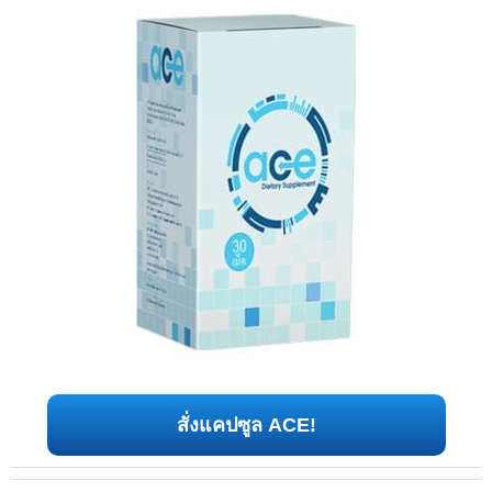
สั่งแคปซูล ACE!