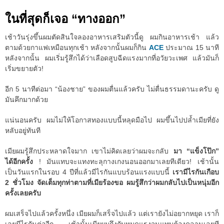
ในที่สุดก็เจอ “ทางออก”
เช้าวันรุ่งขึ้นผมตัดสินใจลองอาหารเสริมตัวนี้ดู ผมกินอาหารเช้า แล้ว
ตามด้วยกาแฟเหมือนทุกเช้า หลังจากนั้นผมก็กิน
ACE
ประมาณ 15 นาที
หลังจากนั้น ผมเริ่มรู้สึกได้ว่าเลือดสูบฉีดแรงมากที่อวัยวะเพศ แล้วมันก็
เริ่มขยายตัว!
อีก 5 นาทีต่อมา “น้องชาย” ของผมตื่นแล้วครับ ไม่ตื่นธรรมดานะครับ ดู
มันคึกมากด้วย
แน่นอนครับ ผมไม่ให้โอกาสทองแบบนี้หลุดมือไป ผมขึ้นไปปล้ำเมียที่ยัง
หลับอยู่ทันที
เมียผมรู้สึกประหลาดใจมาก เขาไม่คิดเลยว่าผมจะกลับ
มา “แข็งโป๊ก”
ได้อีกครั้ง
! มันแทบจะแทงทะลุกางเกงนอนออกมาเลยทีเดียว! เช้านั้น
เป็นวันแรกในรอบ 4 ปีที่แล้วมีไรกันแบบร้อนแรงแบบนี้
เรามีไรกันเกือบ
2 ชั่วโมง จัดเต็มทุกท่าตามที่เมียร้องขอ ผมรู้สึกว่าผมกลับไปเป็นหนุ่มอีก
ครั้งเลยครับ
ผมเสร็จไปแล้วครั้งหนึ่ง เมียผมก็เสร็จไปแล้ว แต่เรายังไม่อยากหยุด เราก็