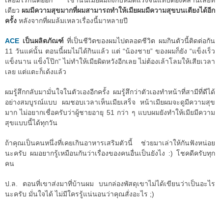
เลยมีไรกันต่ออีก เช้านั้นเมียผมถึงกับหมดแรงจนแทบต้องคลานเลยที
เดียว
ผมมีความสุขมากที่ผมสามารถทำให้เมียผมมีความสุขบนเตียงได้อีก
ครั้ง
หลังจากที่ผมล้มเหลวเรื่องนี้มาหลายปี
ACE
เป็นผลิตภัณฑ์
ที่เป็นชีวิตของผมไปตลอดชีวิต ผมกินตัวนี้ติดต่อกัน
11 วันแค่นั้น ตอนนี้ผมไม่ได้กินแล้ว แต่ “น้องชาย” ของผมก็ยัง “แข็งเร็ว
แข็งนาน แข็งโป๊ก” ไม่ทำให้เมียผิดหวังอีกเลย ไม่ต้องเล้าโลมให้เสียเวลา
เลย แต่แตะก็เด้งแล้ว
ผมรู้สึกกลับมามั่นใจในตัวเองอีกครั้ง ผมรู้สึกว่าตัวเองทำหน้าที่สามีที่ดีได้
อย่างสมบูรณ์แบบ ผมชอบเวลาเห็นเมียเสร็จ หน้าเมียผมจะดูมีความสุข
มาก ไม่อยากเชื่อครับว่าผู้ชายอายุ 51 กว่า ๆ แบบผมยังทำให้เมียมีความ
สุขแบบนี้ได้ทุกวัน
ถ้าคุณเป็นคนหนึ่งที่เคยเกินอาหารเสริมตัวนี้ ช่วยมาเล่าให้กันฟังหน่อย
นะครับ ผมอยากรู้เหมือนกันว่าเรื่องของคนอื่นเป็นยังไง :) โชคดีครับทุก
คน
ป.ล. ตอนที่เขาส่งมาที่บ้านผม บนกล่องพัสดุเขาไม่ได้เขียนว่าเป็นอะไร
นะครับ มั่นใจได้ ไม่มีใครรู้แน่นอนว่าคุณสั่งอะไร ;)