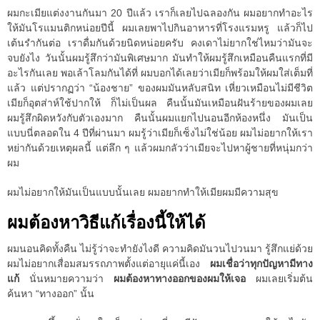
ผมกะเมียแต่งงานกันมา 20 ปีแล้ว เราก็เลยไปฉลองกัน ผมอยากทำอะไร
ให้มันโรแมนติกหน่อยปีนี้ ผมเลยพาไปกินอาหารที่โรงแรมหรู แล้วก็ไป
เต้นรำกันต่อ เราดื่มกันด้วยนิดหน่อยครับ คงเดาไม่ยากใช่ไหมว่ามันจะ
จบยังไง วันนั้นผมรู้สึกว่ามันพิเศษมาก มันทำให้ผมรู้สึกเหมือนคืนแรกที่มี
อะไรกันเลย พอเล้าโลมกันได้ที่ ผมบอกได้เลยว่าเมียก็พร้อมให้ผมใส่เต็มที่
แล้ว แต่ปรากฏว่า “น้องชาย” ของผมมันหลับสนิท เหี่ยวเหมือนไม่มีชีวิต
เมียก็อุตส่าห์ใช้ปากให้ ก็ไม่เป็นผล คืนนั้นมันเหมือนฝันร้ายของผมเลย
ผมรู้สึกผิดหวังกับตัวเองมาก คืนนั้นผมแยกไปนอนอีกห้องหนึ่ง มันเป็น
แบบนี่ตลอดใน 4 ปีที่ผ่านมา ผมรู้ว่าเมียก็เซ็งไม่ใช่น้อย ผมไม่อยากให้เรา
หย่ากันด้วยเหตุผลนี้ แต่ลึก ๆ แล้วผมกลัวว่าเมียจะไปหาผู้ชายที่หนุ่มกว่า
ผม
ผมไม่อยากให้มันเป็นแบบนั้นเลย ผมอยากทำให้เมียผมมีความสุข
ผมต้องหาวิธีแก้เรื่องนี้ให้ได้
ผมนอนคิดทั้งคืน ไม่รู้ว่าจะทำยังไงดี ความคิดมันวนไปวนมา รู้สึกแย่ด้วย
ผมไม่อยากเสื่อมสมรรถภาพตั้งแต่อายุแค่นี้เอง
ผมเชื่อว่าทุกปัญหามีทาง
แก้
นั่นหมายความว่า
ผมต้องหาทางออกของผมให้เจอ
ผมเลยเริ่มต้น
ค้นหา “ทางออก” นั้น