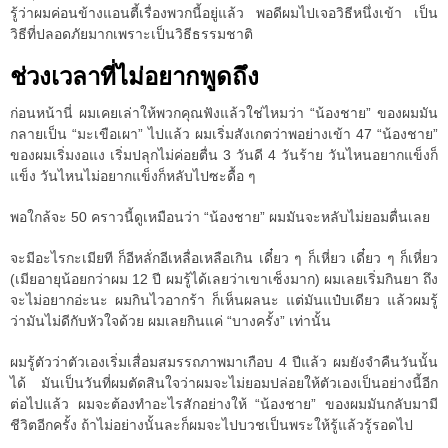
รู้ว่าผมค่อนข้างแอนตี้เรื่องพวกนี้อยู่แล้ว พอดีผมไปเจอวิธีหนึ่งเข้า เป็น
วิธีที่ปลอดภัยมากเพราะเป็นวิธีธรรมชาติ
ช่วงเวลาที่ไม่อยากพูดถึง
ก่อนหน้านี่ ผมเคยเล่าให้พวกคุณฟังแล้วใช่ไหมว่า “น้องชาย” ของผมมัน
กลายเป็น “มะเขือเผา” ไปแล้ว ผมเริ่มสังเกตว่าพอย่างเข้า 47 “น้องชาย”
ของผมเริ่มงอแง เริ่มปลุกไม่ค่อยตื่น 3 วันดี 4 วันร้าย วันไหนอยากแข็งก็
แข็ง วันไหนไม่อยากแข็งก็หลับไปซะดื้อ ๆ
พอใกล้จะ 50 คราวนี้ดูเหมือนว่า “น้องชาย” ผมมันจะหลับไม่ยอมตื่นเลย
จะมีอะไรกะเมียที ก็อีหลั่กอีเหลื่อเหลือเกิน เดี๋ยว ๆ ก็เหี่ยว เดี๋ยว ๆ ก็เหี่ยว
(เมียอายุน้อยกว่าผม 12 ปี ผมรู้ได้เลยว่าเขาเซ็งมาก) ผมเลยเริ่มกินยา ถึง
จะไม่อยากอ่ะนะ ผมกินไวอากร้า ก็เห็นผลนะ แต่มันแป๋บเดียว แล้วผมรู้
ว่ามันไม่ดีกับหัวใจด้วย ผมเลยกินแค่ “บางครั้ง” เท่านั้น
ผมรู้ตัวว่าตัวเองเริ่มเสื่อมสมรรถภาพมาเกือบ 4 ปีแล้ว ผมยังจำคืนวันนั้น
ได้ มันเป็นวันที่ผมตัดสินใจว่าผมจะไม่ยอมปล่อยให้ตัวเองเป็นอย่างนี้อีก
ต่อไปแล้ว ผมจะต้องทำอะไรสักอย่างให้ “น้องชาย” ของผมมันกลับมามี
ชีวิตอีกครั้ง ถ้าไม่อย่างนั้นละก็ผมจะไปบวชเป็นพระให้รู้แล้วรู้รอดไป