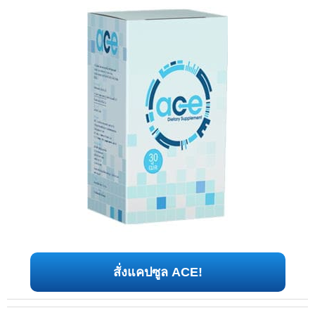
สั่งแคปซูล ACE!