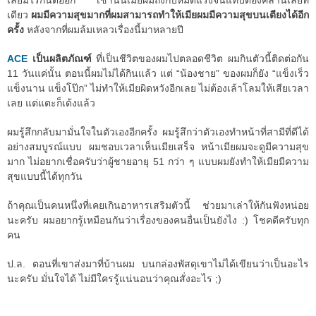
เลยมีไรกันต่ออีก เช้านั้นเมียผมถึงกับหมดแรงจนแทบต้องคลานเลยที
เดียว
ผมมีความสุขมากที่ผมสามารถทำให้เมียผมมีความสุขบนเตียงได้อีก
ครั้ง
หลังจากที่ผมล้มเหลวเรื่องนี้มาหลายปี
ACE
เป็นผลิตภัณฑ์
ที่เป็นชีวิตของผมไปตลอดชีวิต ผมกินตัวนี้ติดต่อกัน
11 วันแค่นั้น ตอนนี้ผมไม่ได้กินแล้ว แต่ “น้องชาย” ของผมก็ยัง “แข็งเร็ว
แข็งนาน แข็งโป๊ก” ไม่ทำให้เมียผิดหวังอีกเลย ไม่ต้องเล้าโลมให้เสียเวลา
เลย แต่แตะก็เด้งแล้ว
ผมรู้สึกกลับมามั่นใจในตัวเองอีกครั้ง ผมรู้สึกว่าตัวเองทำหน้าที่สามีที่ดีได้
อย่างสมบูรณ์แบบ ผมชอบเวลาเห็นเมียเสร็จ หน้าเมียผมจะดูมีความสุข
มาก ไม่อยากเชื่อครับว่าผู้ชายอายุ 51 กว่า ๆ แบบผมยังทำให้เมียมีความ
สุขแบบนี้ได้ทุกวัน
ถ้าคุณเป็นคนหนึ่งที่เคยเกินอาหารเสริมตัวนี้ ช่วยมาเล่าให้กันฟังหน่อย
นะครับ ผมอยากรู้เหมือนกันว่าเรื่องของคนอื่นเป็นยังไง :) โชคดีครับทุก
คน
ป.ล. ตอนที่เขาส่งมาที่บ้านผม บนกล่องพัสดุเขาไม่ได้เขียนว่าเป็นอะไร
นะครับ มั่นใจได้ ไม่มีใครรู้แน่นอนว่าคุณสั่งอะไร ;)