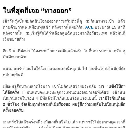
ในที่สุดก็เจอ “ทางออก”
เช้าวันรุ่งขึ้นผมตัดสินใจลองอาหารเสริมตัวนี้ดู ผมกินอาหารเช้า แล้ว
ตามด้วยกาแฟเหมือนทุกเช้า หลังจากนั้นผมก็กิน
ACE
ประมาณ 15 นาที
หลังจากนั้น ผมเริ่มรู้สึกได้ว่าเลือดสูบฉีดแรงมากที่อวัยวะเพศ แล้วมันก็
เริ่มขยายตัว!
อีก 5 นาทีต่อมา “น้องชาย” ของผมตื่นแล้วครับ ไม่ตื่นธรรมดานะครับ ดู
มันคึกมากด้วย
แน่นอนครับ ผมไม่ให้โอกาสทองแบบนี้หลุดมือไป ผมขึ้นไปปล้ำเมียที่ยัง
หลับอยู่ทันที
เมียผมรู้สึกประหลาดใจมาก เขาไม่คิดเลยว่าผมจะกลับ
มา “แข็งโป๊ก”
ได้อีกครั้ง
! มันแทบจะแทงทะลุกางเกงนอนออกมาเลยทีเดียว! เช้านั้น
เป็นวันแรกในรอบ 4 ปีที่แล้วมีไรกันแบบร้อนแรงแบบนี้
เรามีไรกันเกือบ
2 ชั่วโมง จัดเต็มทุกท่าตามที่เมียร้องขอ ผมรู้สึกว่าผมกลับไปเป็นหนุ่มอีก
ครั้งเลยครับ
ผมเสร็จไปแล้วครั้งหนึ่ง เมียผมก็เสร็จไปแล้ว แต่เรายังไม่อยากหยุด เราก็