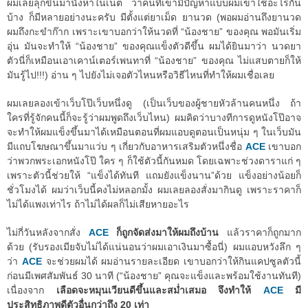
ผมเลยลุกขึ้นมานั่งหาในเน็ต ว่าคนที่เขามีปัญหาแบบผมเขาใช้อะไรกัน
บ้าง ก็มีหลายอย่างนะครับ มีตั้งแต่ยาเม็ด ยานวด (พอผมอ่านถึงยานวด
ผมถึงกะขำก๊าก เพราะเขาบอกว่าให้นวดที่ “น้องชาย” ของคุณ พอมันเริ่ม
อุ่น มันจะทำให้ “น้องชาย” ของคุณแข็งตัวดีขึ้น ผมได้ยินมาว่า นวดยา
ตัวนี่ก็เหมือนเอาเคาน์เตอร์เพนทาที่ “น้องชาย” ของคุณ ไม่แสบตายก็ให้
มันรู้ไป!!!) อ่าน ๆ ไปยังไม่เจอตัวไหนหรือวิธีไหนที่ทำให้ผมเชื่อเลย
ผมเลยลองเข้าเว็บโป๊เว็บหนึ่งดู (เป็นเว็บของผู้ชายหัวล้านคนหนึ่ง ถ้า
ใครที่รู้จักคนนี้ก็จะรู้ว่าผมพูดถึงเว็บไหน) ผมคิดว่าบางทีการดูหนังโป๊อาจ
จะทำให้ผมแข็งขึ้นมาได้เหมือนตอนที่ผมแอบดูตอนเป็นหนุ่ม ๆ ในเว็บมัน
มีแถบโฆษณาขึ้นมาแว่บ ๆ เกี่ยวกับอาหารเสริมตัวหนึ่งชื่อ
ACE
เขาบอก
ว่าพวกพระเอกหนังโป๊ ใคร ๆ ก็ใช้ตัวนี้กันหมด โดยเฉพาะช่วงดาราแก่ ๆ
เพราะตัวนี้ช่วยให้ “แข็งได้ทันที แถมยังแข็งนาน”ด้วย แข็งอย่างน้อยก็
ชั่วโมงได้ ผมว่าเว็บนี้คงไม่หลอกมั้ง ผมเลยลองสั่งมากินดู เพราะราคาก็
ไม่ได้แพงเท่าไร ถ้าไม่ได้ผลก็ไม่เสียหายอะไร
ไม่กี่วันหลังจากสั่ง
ACE
ก็ถูกจัดส่งมาให้ผมถึงบ้าน
แล้วราคาก็ถูกมาก
ด้วย (รับรองเมียจับไม่ได้แน่นอนว่าผมเอาเงินมาซื้อนี่) ผมแอบหวังลึก ๆ
ว่า
ACE
จะช่วยผมได้ ผมอ่านรายละเอียด เขาบอกว่าให้กินแคปซูลตัวนี้
ก่อนมีเพศสัมพันธ์ 30 นาที (“น้องชาย” คุณจะแข็งและพร้อมใช้งานทันที)
เนื่องจาก
เลือดจะหมุนเวียนดีขึ้นและสม่ำเสมอ จึงทำให้
ACE
มี
ประสิทธิภาพดีตัวอื่นกว่าถึง 20 เท่า