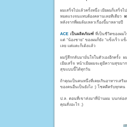
ผมเสร็จไปแล้วครั้งหนึ่ง เมียผมก็เสร็จไป
หมดแรงจนแทบต้องคลานเลยทีเดียว
ผ
หลังจากที่ผมล้มเหลวเรื่องนี้มาหลายปี
ACE
เป็นผลิตภัณฑ์
ที่เป็นชีวิตของผมไ
แต่ “น้องชาย” ของผมก็ยัง “แข็งเร็ว แข็
เลย แต่แตะก็เด้งแล้ว
ผมรู้สึกกลับมามั่นใจในตัวเองอีกครั้ง ผ
เมียเสร็จ หน้าเมียผมจะดูมีความสุขมาก
สุขแบบนี้ได้ทุกวัน
ถ้าคุณเป็นคนหนึ่งที่เคยเกินอาหารเสริม
ของคนอื่นเป็นยังไง :) โชคดีครับทุกคน
ป.ล. ตอนที่เขาส่งมาที่บ้านผม บนกล่องพ
คุณสั่งอะไร ;)