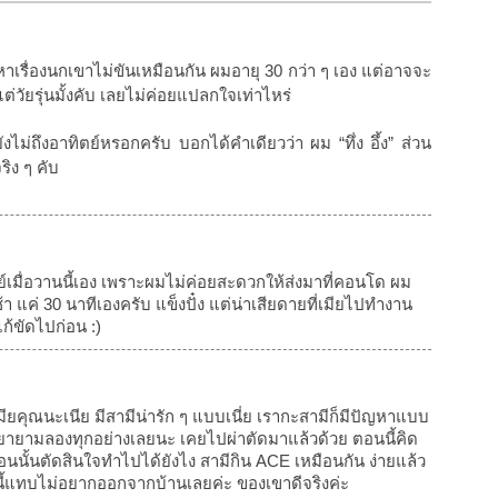
เรื่องนกเขาไม่ขันเหมือนกัน ผมอายุ 30 กว่า ๆ เอง แต่อาจจะ
แต่วัยรุ่นมั้งคับ เลยไม่ค่อยแปลกใจเท่าไหร่
ยังไม่ถึงอาทิตย์หรอกครับ บอกได้คำเดียวว่า ผม “ทึ่ง อึ้ง” ส่วน
ริง ๆ คับ
ย์เมื่อวานนี้เอง เพราะผมไม่ค่อยสะดวกให้ส่งมาที่คอนโด ผม
 แค่ 30 นาทีเองครับ แข็งปั๋ง แต่น่าเสียดายที่เมียไปทำงาน
ก้ขัดไปก่อน :)
มียคุณนะเนีย มีสามีน่ารัก ๆ แบบเนี่ย เรากะสามีก็มีปัญหาแบบ
ก็พยายามลองทุกอย่างเลยนะ เคยไปผ่าตัดมาแล้วด้วย ตอนนี้คิด
้ตอนนั้นตัดสินใจทำไปได้ยังไง สามีกิน ACE เหมือนกัน ง่ายแล้ว
ี้แทบไม่อยากออกจากบ้านเลยค่ะ ของเขาดีจริงค่ะ