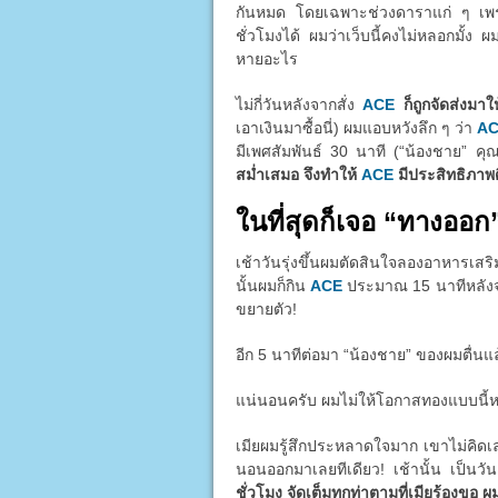
กันหมด โดยเฉพาะช่วงดาราแก่ ๆ เพราะต
ชั่วโมงได้ ผมว่าเว็บนี้คงไม่หลอกมั้ง ผ
หายอะไร
ไม่กี่วันหลังจากสั่ง
ACE
ก็ถูกจัดส่งมา
เอาเงินมาซื้อนี่) ผมแอบหวังลึก ๆ ว่า
A
มีเพศสัมพันธ์ 30 นาที (“น้องชาย” คุ
สม่ำเสมอ จึงทำให้
ACE
มีประสิทธิภาพดี
ในที่สุดก็เจอ “ทางออก
เช้าวันรุ่งขึ้นผมตัดสินใจลองอาหารเส
นั้นผมก็กิน
ACE
ประมาณ 15 นาทีหลังจากน
ขยายตัว!
อีก 5 นาทีต่อมา “น้องชาย” ของผมตื่นแ
แน่นอนครับ ผมไม่ให้โอกาสทองแบบนี้หลุด
เมียผมรู้สึกประหลาดใจมาก เขาไม่คิด
นอนออกมาเลยทีเดียว! เช้านั้น เป็นว
ชั่วโมง จัดเต็มทุกท่าตามที่เมียร้องขอ ผ