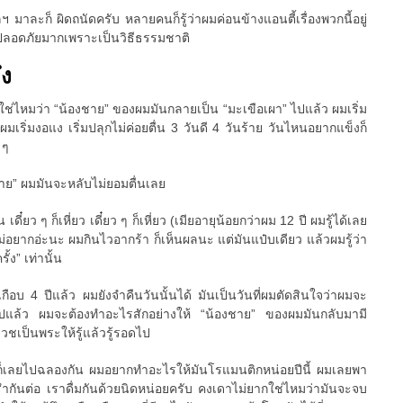
 มาละก็ ผิดถนัดครับ หลายคนก็รู้ว่าผมค่อนข้างแอนตี้เรื่องพวกนี้อยู่
ที่ปลอดภัยมากเพราะเป็นวิธีธรรมชาติ
ึง
วใช่ไหมว่า “น้องชาย” ของผมมันกลายเป็น “มะเขือเผา” ไปแล้ว ผมเริ่ม
มเริ่มงอแง เริ่มปลุกไม่ค่อยตื่น 3 วันดี 4 วันร้าย วันไหนอยากแข็งก็
 ๆ
ชาย” ผมมันจะหลับไม่ยอมตื่นเลย
น เดี๋ยว ๆ ก็เหี่ยว เดี๋ยว ๆ ก็เหี่ยว (เมียอายุน้อยกว่าผม 12 ปี ผมรู้ได้เลย
ม่อยากอ่ะนะ ผมกินไวอากร้า ก็เห็นผลนะ แต่มันแป๋บเดียว แล้วผมรู้ว่า
้ง” เท่านั้น
เกือบ 4 ปีแล้ว ผมยังจำคืนวันนั้นได้ มันเป็นวันที่ผมตัดสินใจว่าผมจะ
ต่อไปแล้ว ผมจะต้องทำอะไรสักอย่างให้ “น้องชาย” ของผมมันกลับมามี
บวชเป็นพระให้รู้แล้วรู้รอดไป
ก็เลยไปฉลองกัน ผมอยากทำอะไรให้มันโรแมนติกหน่อยปีนี้ ผมเลยพา
รำกันต่อ เราดื่มกันด้วยนิดหน่อยครับ คงเดาไม่ยากใช่ไหมว่ามันจะจบ