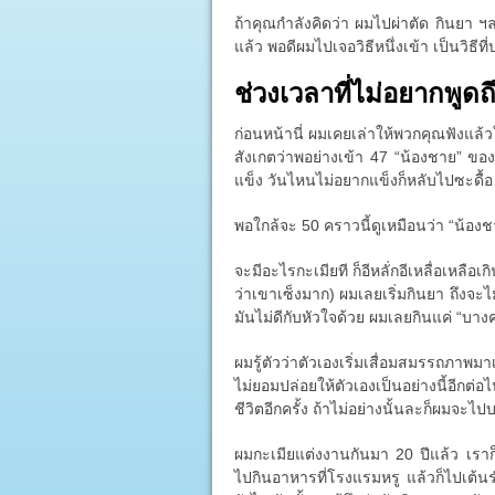
ถ้าคุณกำลังคิดว่า ผมไปผ่าตัด กินยา ฯลฯ
แล้ว พอดีผมไปเจอวิธีหนึ่งเข้า เป็นวิธี
ช่วงเวลาที่ไม่อยากพูดถ
ก่อนหน้านี่ ผมเคยเล่าให้พวกคุณฟังแล้
สังเกตว่าพอย่างเข้า 47 “น้องชาย” ของผ
แข็ง วันไหนไม่อยากแข็งก็หลับไปซะดื้อ
พอใกล้จะ 50 คราวนี้ดูเหมือนว่า “น้อง
จะมีอะไรกะเมียที ก็อีหลั่กอีเหลื่อเหลือเกิ
ว่าเขาเซ็งมาก) ผมเลยเริ่มกินยา ถึงจะไ
มันไม่ดีกับหัวใจด้วย ผมเลยกินแค่ “บางครั
ผมรู้ตัวว่าตัวเองเริ่มเสื่อมสมรรถภาพมา
ไม่ยอมปล่อยให้ตัวเองเป็นอย่างนี้อีก
ชีวิตอีกครั้ง ถ้าไม่อย่างนั้นละก็ผมจะไป
ผมกะเมียแต่งงานกันมา 20 ปีแล้ว เรา
ไปกินอาหารที่โรงแรมหรู แล้วก็ไปเต้น