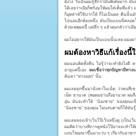
ยังไง วันนั้นผมรู้สึกว่ามันพิเศษมาก มั
ได้เลยว่าเมียก็พร้อมให้ผมใส่เต็มที่แล้
ก็อุตส่าห์ใช้ปากให้ ก็ไม่เป็นผล คืนนั้
ไปนอนอีกห้องหนึ่ง มันเป็นแบบนี่ตลอดใน
ด้วยเหตุผลนี้ แต่ลึก ๆ แล้วผมกลัวว่าเมี
ผมไม่อยากให้มันเป็นแบบนั้นเลย ผมอย
ผมต้องหาวิธีแก้เรื่องนี้ใ
ผมนอนคิดทั้งคืน ไม่รู้ว่าจะทำยังไงดี
อายุแค่นี้เอง
ผมเชื่อว่าทุกปัญหามีทาง
ค้นหา “ทางออก” นั้น
ผมเลยลุกขึ้นมานั่งหาในเน็ต ว่าคนที่เ
เม็ด ยานวด (พอผมอ่านถึงยานวด ผมถึง
อุ่น มันจะทำให้ “น้องชาย” ของคุณแข็ง
“น้องชาย” ของคุณ ไม่แสบตายก็ให้มันรู้ไ
ผมเลยลองเข้าเว็บโป๊เว็บหนึ่งดู (เป็นเว็บ
ผมคิดว่าบางทีการดูหนังโป๊อาจจะทำให
แถบโฆษณาขึ้นมาแว่บ ๆ เกี่ยวกับอาหารเ