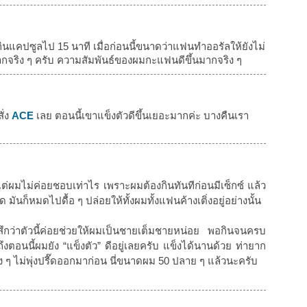
จากกินแคปซูลไป 15 นาที เมื่อก่อนนี้ขนาดว่าแฟนทำออรัลให้ยังไม่
ากจริง ๆ ครับ ความสัมพันธ์ของผมกะแฟนดีขึ้นมากจริง ๆ
ั่ง
ACE
เลย ตอนนี้เขาแข็งตัวดีขึ้นเยอะมากค่ะ บางคืนเรา
แต่ผมไม่ค่อยชอบเท่าไร เพราะผมต้องกินทันทีก่อนมีเซ็กซ์ แล้ว
 มันก็หมดไปดื้อ ๆ ปล่อยให้ทั้งผมทั้งแฟนค้างเติ่งอยู่อย่างนั้น
สึกว่าตัวนี้ค่อยช่วยให้ผมเป็นชายเต็มชายหน่อย พอกินจนครบ
งตอนนี้ผมยัง “แข็งตัว” ดีอยู่เลยครับ แข็งได้นานด้วย ท่ายาก
มง ๆ ไม่พุ่งปรี๊ดออกมาก่อน นี่ขนาดผม 50 ปลาย ๆ แล้วนะครับ