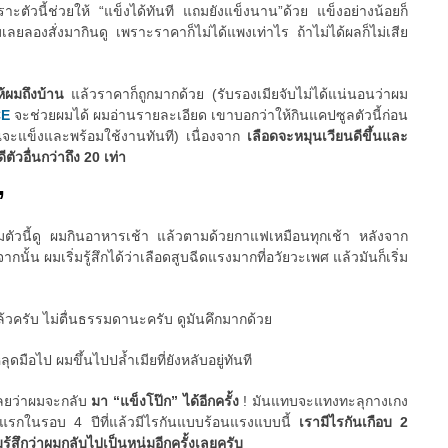
ัวนี้ช่วยให้ “แข็งได้ทันที แถมยังแข็งนาน”ด้วย แข็งอย่างน้อยก็
มเลยลองสั่งมากินดู เพราะราคาก็ไม่ได้แพงเท่าไร ถ้าไม่ได้ผลก็ไม่เสีย
ให้ผมถึงบ้าน
แล้วราคาก็ถูกมากด้วย (รับรองเมียจับไม่ได้แน่นอนว่าผม
CE
จะช่วยผมได้ ผมอ่านรายละเอียด เขาบอกว่าให้กินแคปซูลตัวนี้ก่อน
ณจะแข็งและพร้อมใช้งานทันที) เนื่องจาก
เลือดจะหมุนเวียนดีขึ้นและ
ตัวอื่นกว่าถึง 20 เท่า
”
ริมตัวนี้ดู ผมกินอาหารเช้า แล้วตามด้วยกาแฟเหมือนทุกเช้า หลังจาก
ั้น ผมเริ่มรู้สึกได้ว่าเลือดสูบฉีดแรงมากที่อวัยวะเพศ แล้วมันก็เริ่ม
ล้วครับ ไม่ตื่นธรรมดานะครับ ดูมันคึกมากด้วย
มือไป ผมขึ้นไปปล้ำเมียที่ยังหลับอยู่ทันที
เลยว่าผมจะกลับ
มา “แข็งโป๊ก” ได้อีกครั้ง
! มันแทบจะแทงทะลุกางเกง
ันแรกในรอบ 4 ปีที่แล้วมีไรกันแบบร้อนแรงแบบนี้
เรามีไรกันเกือบ 2
มรู้สึกว่าผมกลับไปเป็นหนุ่มอีกครั้งเลยครับ