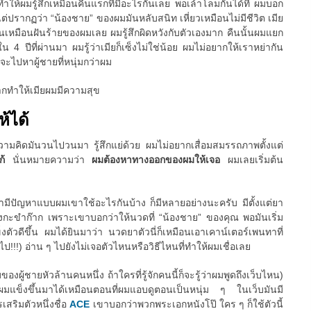
นทำให้ผมรู้สึกเหมือนคืนแรกที่มีอะไรกันเลย พอเล้าโลมกันได้ที่ ผมบอก
ว แต่ปรากฏว่า “น้องชาย” ของผมมันหลับสนิท เหี่ยวเหมือนไม่มีชีวิต เมีย
นมันเหมือนฝันร้ายของผมเลย ผมรู้สึกผิดหวังกับตัวเองมาก คืนนั้นผมแยก
 4 ปีที่ผ่านมา ผมรู้ว่าเมียก็เซ็งไม่ใช่น้อย ผมไม่อยากให้เราหย่ากัน
ยจะไปหาผู้ชายที่หนุ่มกว่าผม
ากทำให้เมียผมมีความสุข
ห้ได้
 ความคิดมันวนไปวนมา รู้สึกแย่ด้วย ผมไม่อยากเสื่อมสมรรถภาพตั้งแต่
แก้
นั่นหมายความว่า
ผมต้องหาทางออกของผมให้เจอ
ผมเลยเริ่มต้น
ขามีปัญหาแบบผมเขาใช้อะไรกันบ้าง ก็มีหลายอย่างนะครับ มีตั้งแต่ยา
กะขำก๊าก เพราะเขาบอกว่าให้นวดที่ “น้องชาย” ของคุณ พอมันเริ่ม
ตัวดีขึ้น ผมได้ยินมาว่า นวดยาตัวนี่ก็เหมือนเอาเคาน์เตอร์เพนทาที่
ป!!!) อ่าน ๆ ไปยังไม่เจอตัวไหนหรือวิธีไหนที่ทำให้ผมเชื่อเลย
ของผู้ชายหัวล้านคนหนึ่ง ถ้าใครที่รู้จักคนนี้ก็จะรู้ว่าผมพูดถึงเว็บไหน)
้ผมแข็งขึ้นมาได้เหมือนตอนที่ผมแอบดูตอนเป็นหนุ่ม ๆ ในเว็บมันมี
สริมตัวหนึ่งชื่อ
ACE
เขาบอกว่าพวกพระเอกหนังโป๊ ใคร ๆ ก็ใช้ตัวนี้