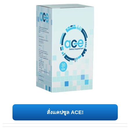
สั่งแคปซูล ACE!