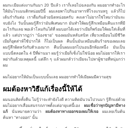
ผมกะเมียแต่งงานกันมา 20 ปีแล้ว เราก็เลยไปฉลองกัน ผมอยากทำอะไร
ให้มันโรแมนติกหน่อยปีนี้ ผมเลยพาไปกินอาหารที่โรงแรมหรู แล้วก็ไป
เต้นรำกันต่อ เราดื่มกันด้วยนิดหน่อยครับ คงเดาไม่ยากใช่ไหมว่ามันจะ
จบยังไง วันนั้นผมรู้สึกว่ามันพิเศษมาก มันทำให้ผมรู้สึกเหมือนคืนแรกที่มี
อะไรกันเลย พอเล้าโลมกันได้ที่ ผมบอกได้เลยว่าเมียก็พร้อมให้ผมใส่เต็มที่
แล้ว แต่ปรากฏว่า “น้องชาย” ของผมมันหลับสนิท เหี่ยวเหมือนไม่มีชีวิต
เมียก็อุตส่าห์ใช้ปากให้ ก็ไม่เป็นผล คืนนั้นมันเหมือนฝันร้ายของผมเลย
ผมรู้สึกผิดหวังกับตัวเองมาก คืนนั้นผมแยกไปนอนอีกห้องหนึ่ง มันเป็น
แบบนี่ตลอดใน 4 ปีที่ผ่านมา ผมรู้ว่าเมียก็เซ็งไม่ใช่น้อย ผมไม่อยากให้เรา
หย่ากันด้วยเหตุผลนี้ แต่ลึก ๆ แล้วผมกลัวว่าเมียจะไปหาผู้ชายที่หนุ่มกว่า
ผม
ผมไม่อยากให้มันเป็นแบบนั้นเลย ผมอยากทำให้เมียผมมีความสุข
ผมต้องหาวิธีแก้เรื่องนี้ให้ได้
ผมนอนคิดทั้งคืน ไม่รู้ว่าจะทำยังไงดี ความคิดมันวนไปวนมา รู้สึกแย่ด้วย
ผมไม่อยากเสื่อมสมรรถภาพตั้งแต่อายุแค่นี้เอง
ผมเชื่อว่าทุกปัญหามีทาง
แก้
นั่นหมายความว่า
ผมต้องหาทางออกของผมให้เจอ
ผมเลยเริ่มต้น
ค้นหา “ทางออก” นั้น