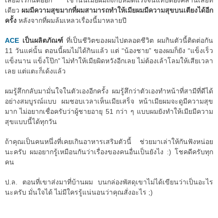
เลยมีไรกันต่ออีก เช้านั้นเมียผมถึงกับหมดแรงจนแทบต้องคลานเลยที
เดียว
ผมมีความสุขมากที่ผมสามารถทำให้เมียผมมีความสุขบนเตียงได้อีก
ครั้ง
หลังจากที่ผมล้มเหลวเรื่องนี้มาหลายปี
ACE
เป็นผลิตภัณฑ์
ที่เป็นชีวิตของผมไปตลอดชีวิต ผมกินตัวนี้ติดต่อกัน
11 วันแค่นั้น ตอนนี้ผมไม่ได้กินแล้ว แต่ “น้องชาย” ของผมก็ยัง “แข็งเร็ว
แข็งนาน แข็งโป๊ก” ไม่ทำให้เมียผิดหวังอีกเลย ไม่ต้องเล้าโลมให้เสียเวลา
เลย แต่แตะก็เด้งแล้ว
ผมรู้สึกกลับมามั่นใจในตัวเองอีกครั้ง ผมรู้สึกว่าตัวเองทำหน้าที่สามีที่ดีได้
อย่างสมบูรณ์แบบ ผมชอบเวลาเห็นเมียเสร็จ หน้าเมียผมจะดูมีความสุข
มาก ไม่อยากเชื่อครับว่าผู้ชายอายุ 51 กว่า ๆ แบบผมยังทำให้เมียมีความ
สุขแบบนี้ได้ทุกวัน
ถ้าคุณเป็นคนหนึ่งที่เคยเกินอาหารเสริมตัวนี้ ช่วยมาเล่าให้กันฟังหน่อย
นะครับ ผมอยากรู้เหมือนกันว่าเรื่องของคนอื่นเป็นยังไง :) โชคดีครับทุก
คน
ป.ล. ตอนที่เขาส่งมาที่บ้านผม บนกล่องพัสดุเขาไม่ได้เขียนว่าเป็นอะไร
นะครับ มั่นใจได้ ไม่มีใครรู้แน่นอนว่าคุณสั่งอะไร ;)