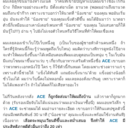
ผมเลยลุกขึ้นมานั่งหาในเน็ต ว่าคนที่เขามีปัญหาแบบผมเขาใช้อะไรกัน
บ้าง ก็มีหลายอย่างนะครับ มีตั้งแต่ยาเม็ด ยานวด (พอผมอ่านถึงยานวด
ผมถึงกะขำก๊าก เพราะเขาบอกว่าให้นวดที่ “น้องชาย” ของคุณ พอมันเริ่ม
อุ่น มันจะทำให้ “น้องชาย” ของคุณแข็งตัวดีขึ้น ผมได้ยินมาว่า นวดยา
ตัวนี่ก็เหมือนเอาเคาน์เตอร์เพนทาที่ “น้องชาย” ของคุณ ไม่แสบตายก็ให้
มันรู้ไป!!!) อ่าน ๆ ไปยังไม่เจอตัวไหนหรือวิธีไหนที่ทำให้ผมเชื่อเลย
ผมเลยลองเข้าเว็บโป๊เว็บหนึ่งดู (เป็นเว็บของผู้ชายหัวล้านคนหนึ่ง ถ้า
ใครที่รู้จักคนนี้ก็จะรู้ว่าผมพูดถึงเว็บไหน) ผมคิดว่าบางทีการดูหนังโป๊อาจ
จะทำให้ผมแข็งขึ้นมาได้เหมือนตอนที่ผมแอบดูตอนเป็นหนุ่ม ๆ ในเว็บมัน
มีแถบโฆษณาขึ้นมาแว่บ ๆ เกี่ยวกับอาหารเสริมตัวหนึ่งชื่อ
ACE
เขาบอก
ว่าพวกพระเอกหนังโป๊ ใคร ๆ ก็ใช้ตัวนี้กันหมด โดยเฉพาะช่วงดาราแก่ ๆ
เพราะตัวนี้ช่วยให้ “แข็งได้ทันที แถมยังแข็งนาน”ด้วย แข็งอย่างน้อยก็
ชั่วโมงได้ ผมว่าเว็บนี้คงไม่หลอกมั้ง ผมเลยลองสั่งมากินดู เพราะราคาก็
ไม่ได้แพงเท่าไร ถ้าไม่ได้ผลก็ไม่เสียหายอะไร
ไม่กี่วันหลังจากสั่ง
ACE
ก็ถูกจัดส่งมาให้ผมถึงบ้าน
แล้วราคาก็ถูกมาก
ด้วย (รับรองเมียจับไม่ได้แน่นอนว่าผมเอาเงินมาซื้อนี่) ผมแอบหวังลึก ๆ
ว่า
ACE
จะช่วยผมได้ ผมอ่านรายละเอียด เขาบอกว่าให้กินแคปซูลตัวนี้
ก่อนมีเพศสัมพันธ์ 30 นาที (“น้องชาย” คุณจะแข็งและพร้อมใช้งานทันที)
เนื่องจาก
เลือดจะหมุนเวียนดีขึ้นและสม่ำเสมอ จึงทำให้
ACE
มี
ประสิทธิภาพดีตัวอื่นกว่าถึง 20 เท่า