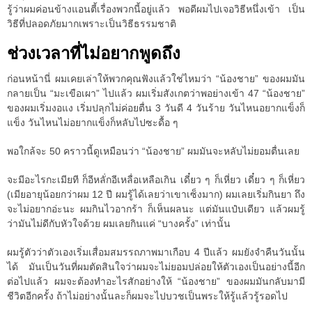
รู้ว่าผมค่อนข้างแอนตี้เรื่องพวกนี้อยู่แล้ว พอดีผมไปเจอวิธีหนึ่งเข้า เป็น
วิธีที่ปลอดภัยมากเพราะเป็นวิธีธรรมชาติ
ช่วงเวลาที่ไม่อยากพูดถึง
ก่อนหน้านี่ ผมเคยเล่าให้พวกคุณฟังแล้วใช่ไหมว่า “น้องชาย” ของผมมัน
กลายเป็น “มะเขือเผา” ไปแล้ว ผมเริ่มสังเกตว่าพอย่างเข้า 47 “น้องชาย”
ของผมเริ่มงอแง เริ่มปลุกไม่ค่อยตื่น 3 วันดี 4 วันร้าย วันไหนอยากแข็งก็
แข็ง วันไหนไม่อยากแข็งก็หลับไปซะดื้อ ๆ
พอใกล้จะ 50 คราวนี้ดูเหมือนว่า “น้องชาย” ผมมันจะหลับไม่ยอมตื่นเลย
จะมีอะไรกะเมียที ก็อีหลั่กอีเหลื่อเหลือเกิน เดี๋ยว ๆ ก็เหี่ยว เดี๋ยว ๆ ก็เหี่ยว
(เมียอายุน้อยกว่าผม 12 ปี ผมรู้ได้เลยว่าเขาเซ็งมาก) ผมเลยเริ่มกินยา ถึง
จะไม่อยากอ่ะนะ ผมกินไวอากร้า ก็เห็นผลนะ แต่มันแป๋บเดียว แล้วผมรู้
ว่ามันไม่ดีกับหัวใจด้วย ผมเลยกินแค่ “บางครั้ง” เท่านั้น
ผมรู้ตัวว่าตัวเองเริ่มเสื่อมสมรรถภาพมาเกือบ 4 ปีแล้ว ผมยังจำคืนวันนั้น
ได้ มันเป็นวันที่ผมตัดสินใจว่าผมจะไม่ยอมปล่อยให้ตัวเองเป็นอย่างนี้อีก
ต่อไปแล้ว ผมจะต้องทำอะไรสักอย่างให้ “น้องชาย” ของผมมันกลับมามี
ชีวิตอีกครั้ง ถ้าไม่อย่างนั้นละก็ผมจะไปบวชเป็นพระให้รู้แล้วรู้รอดไป