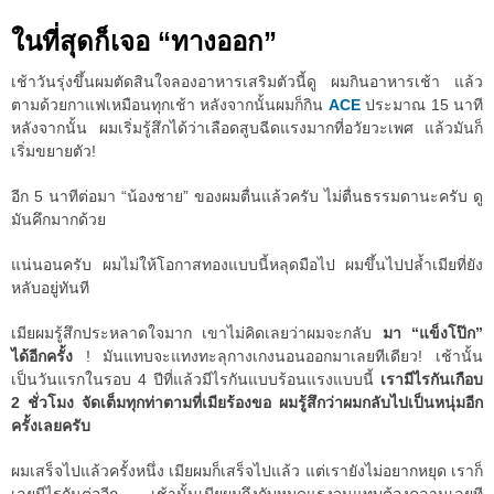
ในที่สุดก็เจอ “ทางออก”
เช้าวันรุ่งขึ้นผมตัดสินใจลองอาหารเสริมตัวนี้ดู ผมกินอาหารเช้า แล้ว
ตามด้วยกาแฟเหมือนทุกเช้า หลังจากนั้นผมก็กิน
ACE
ประมาณ 15 นาที
หลังจากนั้น ผมเริ่มรู้สึกได้ว่าเลือดสูบฉีดแรงมากที่อวัยวะเพศ แล้วมันก็
เริ่มขยายตัว!
อีก 5 นาทีต่อมา “น้องชาย” ของผมตื่นแล้วครับ ไม่ตื่นธรรมดานะครับ ดู
มันคึกมากด้วย
แน่นอนครับ ผมไม่ให้โอกาสทองแบบนี้หลุดมือไป ผมขึ้นไปปล้ำเมียที่ยัง
หลับอยู่ทันที
เมียผมรู้สึกประหลาดใจมาก เขาไม่คิดเลยว่าผมจะกลับ
มา “แข็งโป๊ก”
ได้อีกครั้ง
! มันแทบจะแทงทะลุกางเกงนอนออกมาเลยทีเดียว! เช้านั้น
เป็นวันแรกในรอบ 4 ปีที่แล้วมีไรกันแบบร้อนแรงแบบนี้
เรามีไรกันเกือบ
2 ชั่วโมง จัดเต็มทุกท่าตามที่เมียร้องขอ ผมรู้สึกว่าผมกลับไปเป็นหนุ่มอีก
ครั้งเลยครับ
ผมเสร็จไปแล้วครั้งหนึ่ง เมียผมก็เสร็จไปแล้ว แต่เรายังไม่อยากหยุด เราก็