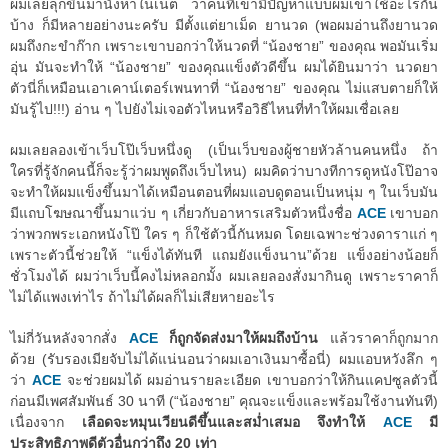
ผมเลยลุกขึ้นมานั่งหาในเน็ต ว่าคนที่เขามีปัญหาแบบผมเขาใช้อะไรกัน
บ้าง ก็มีหลายอย่างนะครับ มีตั้งแต่ยาเม็ด ยานวด (พอผมอ่านถึงยานวด
ผมถึงกะขำก๊าก เพราะเขาบอกว่าให้นวดที่ “น้องชาย” ของคุณ พอมันเริ่ม
อุ่น มันจะทำให้ “น้องชาย” ของคุณแข็งตัวดีขึ้น ผมได้ยินมาว่า นวดยา
ตัวนี่ก็เหมือนเอาเคาน์เตอร์เพนทาที่ “น้องชาย” ของคุณ ไม่แสบตายก็ให้
มันรู้ไป!!!) อ่าน ๆ ไปยังไม่เจอตัวไหนหรือวิธีไหนที่ทำให้ผมเชื่อเลย
ผมเลยลองเข้าเว็บโป๊เว็บหนึ่งดู (เป็นเว็บของผู้ชายหัวล้านคนหนึ่ง ถ้า
ใครที่รู้จักคนนี้ก็จะรู้ว่าผมพูดถึงเว็บไหน) ผมคิดว่าบางทีการดูหนังโป๊อาจ
จะทำให้ผมแข็งขึ้นมาได้เหมือนตอนที่ผมแอบดูตอนเป็นหนุ่ม ๆ ในเว็บมัน
มีแถบโฆษณาขึ้นมาแว่บ ๆ เกี่ยวกับอาหารเสริมตัวหนึ่งชื่อ
ACE
เขาบอก
ว่าพวกพระเอกหนังโป๊ ใคร ๆ ก็ใช้ตัวนี้กันหมด โดยเฉพาะช่วงดาราแก่ ๆ
เพราะตัวนี้ช่วยให้ “แข็งได้ทันที แถมยังแข็งนาน”ด้วย แข็งอย่างน้อยก็
ชั่วโมงได้ ผมว่าเว็บนี้คงไม่หลอกมั้ง ผมเลยลองสั่งมากินดู เพราะราคาก็
ไม่ได้แพงเท่าไร ถ้าไม่ได้ผลก็ไม่เสียหายอะไร
ไม่กี่วันหลังจากสั่ง
ACE
ก็ถูกจัดส่งมาให้ผมถึงบ้าน
แล้วราคาก็ถูกมาก
ด้วย (รับรองเมียจับไม่ได้แน่นอนว่าผมเอาเงินมาซื้อนี่) ผมแอบหวังลึก ๆ
ว่า
ACE
จะช่วยผมได้ ผมอ่านรายละเอียด เขาบอกว่าให้กินแคปซูลตัวนี้
ก่อนมีเพศสัมพันธ์ 30 นาที (“น้องชาย” คุณจะแข็งและพร้อมใช้งานทันที)
เนื่องจาก
เลือดจะหมุนเวียนดีขึ้นและสม่ำเสมอ จึงทำให้
ACE
มี
ประสิทธิภาพดีตัวอื่นกว่าถึง 20 เท่า