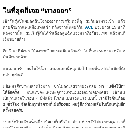
ในที่สุดก็เจอ “ทางออก”
เช้าวันรุ่งขึ้นผมตัดสินใจลองอาหารเสริมตัวนี้ดู ผมกินอาหารเช้า แล้ว
ตามด้วยกาแฟเหมือนทุกเช้า หลังจากนั้นผมก็กิน
ACE
ประมาณ 15 นาที
หลังจากนั้น ผมเริ่มรู้สึกได้ว่าเลือดสูบฉีดแรงมากที่อวัยวะเพศ แล้วมันก็
เริ่มขยายตัว!
อีก 5 นาทีต่อมา “น้องชาย” ของผมตื่นแล้วครับ ไม่ตื่นธรรมดานะครับ ดู
มันคึกมากด้วย
แน่นอนครับ ผมไม่ให้โอกาสทองแบบนี้หลุดมือไป ผมขึ้นไปปล้ำเมียที่ยัง
หลับอยู่ทันที
เมียผมรู้สึกประหลาดใจมาก เขาไม่คิดเลยว่าผมจะกลับ
มา “แข็งโป๊ก”
ได้อีกครั้ง
! มันแทบจะแทงทะลุกางเกงนอนออกมาเลยทีเดียว! เช้านั้น
เป็นวันแรกในรอบ 4 ปีที่แล้วมีไรกันแบบร้อนแรงแบบนี้
เรามีไรกันเกือบ
2 ชั่วโมง จัดเต็มทุกท่าตามที่เมียร้องขอ ผมรู้สึกว่าผมกลับไปเป็นหนุ่มอีก
ครั้งเลยครับ
ผมเสร็จไปแล้วครั้งหนึ่ง เมียผมก็เสร็จไปแล้ว แต่เรายังไม่อยากหยุด เราก็