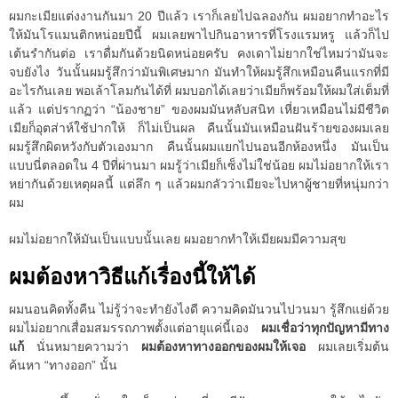
ผมกะเมียแต่งงานกันมา 20 ปีแล้ว เราก็เลยไปฉลองกัน ผมอยากทำอะไร
ให้มันโรแมนติกหน่อยปีนี้ ผมเลยพาไปกินอาหารที่โรงแรมหรู แล้วก็ไป
เต้นรำกันต่อ เราดื่มกันด้วยนิดหน่อยครับ คงเดาไม่ยากใช่ไหมว่ามันจะ
จบยังไง วันนั้นผมรู้สึกว่ามันพิเศษมาก มันทำให้ผมรู้สึกเหมือนคืนแรกที่มี
อะไรกันเลย พอเล้าโลมกันได้ที่ ผมบอกได้เลยว่าเมียก็พร้อมให้ผมใส่เต็มที่
แล้ว แต่ปรากฏว่า “น้องชาย” ของผมมันหลับสนิท เหี่ยวเหมือนไม่มีชีวิต
เมียก็อุตส่าห์ใช้ปากให้ ก็ไม่เป็นผล คืนนั้นมันเหมือนฝันร้ายของผมเลย
ผมรู้สึกผิดหวังกับตัวเองมาก คืนนั้นผมแยกไปนอนอีกห้องหนึ่ง มันเป็น
แบบนี่ตลอดใน 4 ปีที่ผ่านมา ผมรู้ว่าเมียก็เซ็งไม่ใช่น้อย ผมไม่อยากให้เรา
หย่ากันด้วยเหตุผลนี้ แต่ลึก ๆ แล้วผมกลัวว่าเมียจะไปหาผู้ชายที่หนุ่มกว่า
ผม
ผมไม่อยากให้มันเป็นแบบนั้นเลย ผมอยากทำให้เมียผมมีความสุข
ผมต้องหาวิธีแก้เรื่องนี้ให้ได้
ผมนอนคิดทั้งคืน ไม่รู้ว่าจะทำยังไงดี ความคิดมันวนไปวนมา รู้สึกแย่ด้วย
ผมไม่อยากเสื่อมสมรรถภาพตั้งแต่อายุแค่นี้เอง
ผมเชื่อว่าทุกปัญหามีทาง
แก้
นั่นหมายความว่า
ผมต้องหาทางออกของผมให้เจอ
ผมเลยเริ่มต้น
ค้นหา “ทางออก” นั้น