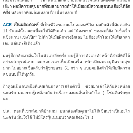
เลยมีไรกันต่ออีก เช้านั้นเมียผมถึงกับหมดแรงจนแทบต้องคลานเลยที
เดียว
ผมมีความสุขมากที่ผมสามารถทำให้เมียผมมีความสุขบนเตียงได้อีก
ครั้ง
หลังจากที่ผมล้มเหลวเรื่องนี้มาหลายปี
ACE
เป็นผลิตภัณฑ์
ที่เป็นชีวิตของผมไปตลอดชีวิต ผมกินตัวนี้ติดต่อกัน
11 วันแค่นั้น ตอนนี้ผมไม่ได้กินแล้ว แต่ “น้องชาย” ของผมก็ยัง “แข็งเร็ว
แข็งนาน แข็งโป๊ก” ไม่ทำให้เมียผิดหวังอีกเลย ไม่ต้องเล้าโลมให้เสียเวลา
เลย แต่แตะก็เด้งแล้ว
ผมรู้สึกกลับมามั่นใจในตัวเองอีกครั้ง ผมรู้สึกว่าตัวเองทำหน้าที่สามีที่ดีได้
อย่างสมบูรณ์แบบ ผมชอบเวลาเห็นเมียเสร็จ หน้าเมียผมจะดูมีความสุข
มาก ไม่อยากเชื่อครับว่าผู้ชายอายุ 51 กว่า ๆ แบบผมยังทำให้เมียมีความ
สุขแบบนี้ได้ทุกวัน
ถ้าคุณเป็นคนหนึ่งที่เคยเกินอาหารเสริมตัวนี้ ช่วยมาเล่าให้กันฟังหน่อย
นะครับ ผมอยากรู้เหมือนกันว่าเรื่องของคนอื่นเป็นยังไง :) โชคดีครับทุก
คน
ป.ล. ตอนที่เขาส่งมาที่บ้านผม บนกล่องพัสดุเขาไม่ได้เขียนว่าเป็นอะไร
นะครับ มั่นใจได้ ไม่มีใครรู้แน่นอนว่าคุณสั่งอะไร ;)