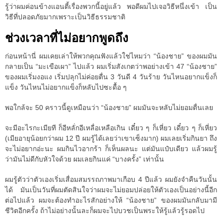
รู้ว่าผมค่อนข้างแอนตี้เรื่องพวกนี้อยู่แล้ว พอดีผมไปเจอวิธีหนึ่งเข้า เป็น
วิธีที่ปลอดภัยมากเพราะเป็นวิธีธรรมชาติ
ช่วงเวลาที่ไม่อยากพูดถึง
ก่อนหน้านี่ ผมเคยเล่าให้พวกคุณฟังแล้วใช่ไหมว่า “น้องชาย” ของผมมัน
กลายเป็น “มะเขือเผา” ไปแล้ว ผมเริ่มสังเกตว่าพอย่างเข้า 47 “น้องชาย”
ของผมเริ่มงอแง เริ่มปลุกไม่ค่อยตื่น 3 วันดี 4 วันร้าย วันไหนอยากแข็งก็
แข็ง วันไหนไม่อยากแข็งก็หลับไปซะดื้อ ๆ
พอใกล้จะ 50 คราวนี้ดูเหมือนว่า “น้องชาย” ผมมันจะหลับไม่ยอมตื่นเลย
จะมีอะไรกะเมียที ก็อีหลั่กอีเหลื่อเหลือเกิน เดี๋ยว ๆ ก็เหี่ยว เดี๋ยว ๆ ก็เหี่ยว
(เมียอายุน้อยกว่าผม 12 ปี ผมรู้ได้เลยว่าเขาเซ็งมาก) ผมเลยเริ่มกินยา ถึง
จะไม่อยากอ่ะนะ ผมกินไวอากร้า ก็เห็นผลนะ แต่มันแป๋บเดียว แล้วผมรู้
ว่ามันไม่ดีกับหัวใจด้วย ผมเลยกินแค่ “บางครั้ง” เท่านั้น
ผมรู้ตัวว่าตัวเองเริ่มเสื่อมสมรรถภาพมาเกือบ 4 ปีแล้ว ผมยังจำคืนวันนั้น
ได้ มันเป็นวันที่ผมตัดสินใจว่าผมจะไม่ยอมปล่อยให้ตัวเองเป็นอย่างนี้อีก
ต่อไปแล้ว ผมจะต้องทำอะไรสักอย่างให้ “น้องชาย” ของผมมันกลับมามี
ชีวิตอีกครั้ง ถ้าไม่อย่างนั้นละก็ผมจะไปบวชเป็นพระให้รู้แล้วรู้รอดไป