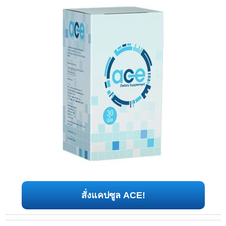
สั่งแคปซูล ACE!