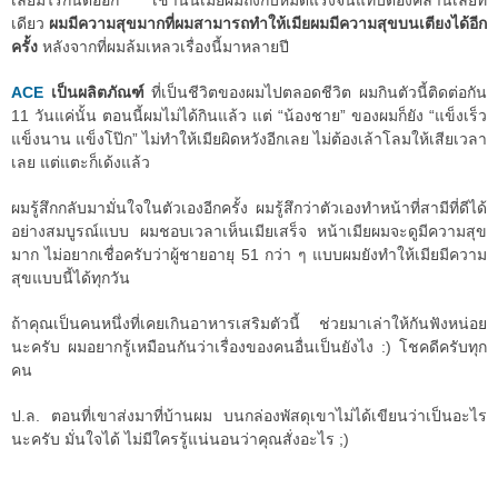
เลยมีไรกันต่ออีก เช้านั้นเมียผมถึงกับหมดแรงจนแทบต้องคลานเลยที
เดียว
ผมมีความสุขมากที่ผมสามารถทำให้เมียผมมีความสุขบนเตียงได้อีก
ครั้ง
หลังจากที่ผมล้มเหลวเรื่องนี้มาหลายปี
ACE
เป็นผลิตภัณฑ์
ที่เป็นชีวิตของผมไปตลอดชีวิต ผมกินตัวนี้ติดต่อกัน
11 วันแค่นั้น ตอนนี้ผมไม่ได้กินแล้ว แต่ “น้องชาย” ของผมก็ยัง “แข็งเร็ว
แข็งนาน แข็งโป๊ก” ไม่ทำให้เมียผิดหวังอีกเลย ไม่ต้องเล้าโลมให้เสียเวลา
เลย แต่แตะก็เด้งแล้ว
ผมรู้สึกกลับมามั่นใจในตัวเองอีกครั้ง ผมรู้สึกว่าตัวเองทำหน้าที่สามีที่ดีได้
อย่างสมบูรณ์แบบ ผมชอบเวลาเห็นเมียเสร็จ หน้าเมียผมจะดูมีความสุข
มาก ไม่อยากเชื่อครับว่าผู้ชายอายุ 51 กว่า ๆ แบบผมยังทำให้เมียมีความ
สุขแบบนี้ได้ทุกวัน
ถ้าคุณเป็นคนหนึ่งที่เคยเกินอาหารเสริมตัวนี้ ช่วยมาเล่าให้กันฟังหน่อย
นะครับ ผมอยากรู้เหมือนกันว่าเรื่องของคนอื่นเป็นยังไง :) โชคดีครับทุก
คน
ป.ล. ตอนที่เขาส่งมาที่บ้านผม บนกล่องพัสดุเขาไม่ได้เขียนว่าเป็นอะไร
นะครับ มั่นใจได้ ไม่มีใครรู้แน่นอนว่าคุณสั่งอะไร ;)