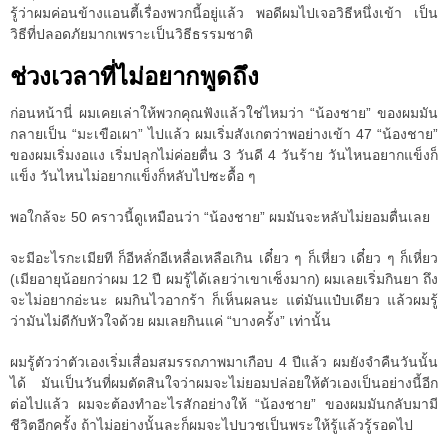
รู้ว่าผมค่อนข้างแอนตี้เรื่องพวกนี้อยู่แล้ว พอดีผมไปเจอวิธีหนึ่งเข้า เป็น
วิธีที่ปลอดภัยมากเพราะเป็นวิธีธรรมชาติ
ช่วงเวลาที่ไม่อยากพูดถึง
ก่อนหน้านี่ ผมเคยเล่าให้พวกคุณฟังแล้วใช่ไหมว่า “น้องชาย” ของผมมัน
กลายเป็น “มะเขือเผา” ไปแล้ว ผมเริ่มสังเกตว่าพอย่างเข้า 47 “น้องชาย”
ของผมเริ่มงอแง เริ่มปลุกไม่ค่อยตื่น 3 วันดี 4 วันร้าย วันไหนอยากแข็งก็
แข็ง วันไหนไม่อยากแข็งก็หลับไปซะดื้อ ๆ
พอใกล้จะ 50 คราวนี้ดูเหมือนว่า “น้องชาย” ผมมันจะหลับไม่ยอมตื่นเลย
จะมีอะไรกะเมียที ก็อีหลั่กอีเหลื่อเหลือเกิน เดี๋ยว ๆ ก็เหี่ยว เดี๋ยว ๆ ก็เหี่ยว
(เมียอายุน้อยกว่าผม 12 ปี ผมรู้ได้เลยว่าเขาเซ็งมาก) ผมเลยเริ่มกินยา ถึง
จะไม่อยากอ่ะนะ ผมกินไวอากร้า ก็เห็นผลนะ แต่มันแป๋บเดียว แล้วผมรู้
ว่ามันไม่ดีกับหัวใจด้วย ผมเลยกินแค่ “บางครั้ง” เท่านั้น
ผมรู้ตัวว่าตัวเองเริ่มเสื่อมสมรรถภาพมาเกือบ 4 ปีแล้ว ผมยังจำคืนวันนั้น
ได้ มันเป็นวันที่ผมตัดสินใจว่าผมจะไม่ยอมปล่อยให้ตัวเองเป็นอย่างนี้อีก
ต่อไปแล้ว ผมจะต้องทำอะไรสักอย่างให้ “น้องชาย” ของผมมันกลับมามี
ชีวิตอีกครั้ง ถ้าไม่อย่างนั้นละก็ผมจะไปบวชเป็นพระให้รู้แล้วรู้รอดไป