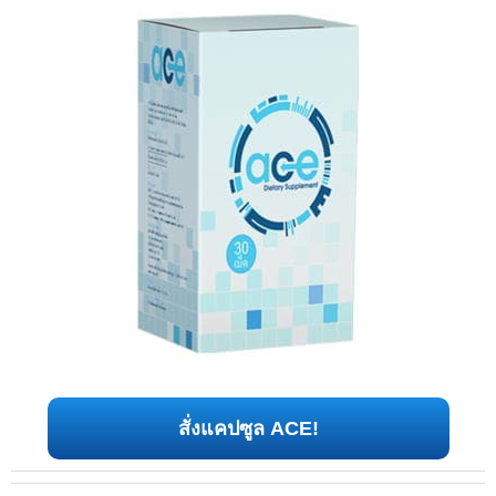
สั่งแคปซูล ACE!