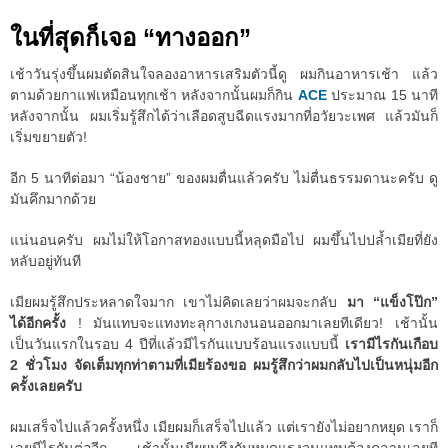
ในที่สุดก็เจอ “ทางออก”
เช้าวันรุ่งขึ้นผมตัดสินใจลองอาหารเสริมตัวนี้ดู ผมกินอาหารเช้า แล้ว
ตามด้วยกาแฟเหมือนทุกเช้า หลังจากนั้นผมก็กิน
ACE
ประมาณ 15 นาที
หลังจากนั้น ผมเริ่มรู้สึกได้ว่าเลือดสูบฉีดแรงมากที่อวัยวะเพศ แล้วมันก็
เริ่มขยายตัว!
อีก 5 นาทีต่อมา “น้องชาย” ของผมตื่นแล้วครับ ไม่ตื่นธรรมดานะครับ ดู
มันคึกมากด้วย
แน่นอนครับ ผมไม่ให้โอกาสทองแบบนี้หลุดมือไป ผมขึ้นไปปล้ำเมียที่ยัง
หลับอยู่ทันที
เมียผมรู้สึกประหลาดใจมาก เขาไม่คิดเลยว่าผมจะกลับ
มา “แข็งโป๊ก”
ได้อีกครั้ง
! มันแทบจะแทงทะลุกางเกงนอนออกมาเลยทีเดียว! เช้านั้น
เป็นวันแรกในรอบ 4 ปีที่แล้วมีไรกันแบบร้อนแรงแบบนี้
เรามีไรกันเกือบ
2 ชั่วโมง จัดเต็มทุกท่าตามที่เมียร้องขอ ผมรู้สึกว่าผมกลับไปเป็นหนุ่มอีก
ครั้งเลยครับ
ผมเสร็จไปแล้วครั้งหนึ่ง เมียผมก็เสร็จไปแล้ว แต่เรายังไม่อยากหยุด เราก็