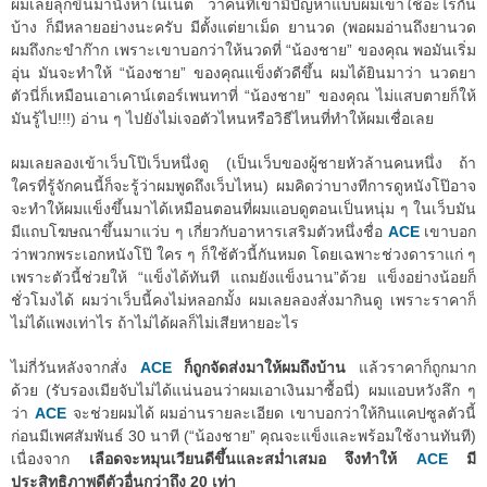
ผมเลยลุกขึ้นมานั่งหาในเน็ต ว่าคนที่เขามีปัญหาแบบผมเขาใช้อะไรกัน
บ้าง ก็มีหลายอย่างนะครับ มีตั้งแต่ยาเม็ด ยานวด (พอผมอ่านถึงยานวด
ผมถึงกะขำก๊าก เพราะเขาบอกว่าให้นวดที่ “น้องชาย” ของคุณ พอมันเริ่ม
อุ่น มันจะทำให้ “น้องชาย” ของคุณแข็งตัวดีขึ้น ผมได้ยินมาว่า นวดยา
ตัวนี่ก็เหมือนเอาเคาน์เตอร์เพนทาที่ “น้องชาย” ของคุณ ไม่แสบตายก็ให้
มันรู้ไป!!!) อ่าน ๆ ไปยังไม่เจอตัวไหนหรือวิธีไหนที่ทำให้ผมเชื่อเลย
ผมเลยลองเข้าเว็บโป๊เว็บหนึ่งดู (เป็นเว็บของผู้ชายหัวล้านคนหนึ่ง ถ้า
ใครที่รู้จักคนนี้ก็จะรู้ว่าผมพูดถึงเว็บไหน) ผมคิดว่าบางทีการดูหนังโป๊อาจ
จะทำให้ผมแข็งขึ้นมาได้เหมือนตอนที่ผมแอบดูตอนเป็นหนุ่ม ๆ ในเว็บมัน
มีแถบโฆษณาขึ้นมาแว่บ ๆ เกี่ยวกับอาหารเสริมตัวหนึ่งชื่อ
ACE
เขาบอก
ว่าพวกพระเอกหนังโป๊ ใคร ๆ ก็ใช้ตัวนี้กันหมด โดยเฉพาะช่วงดาราแก่ ๆ
เพราะตัวนี้ช่วยให้ “แข็งได้ทันที แถมยังแข็งนาน”ด้วย แข็งอย่างน้อยก็
ชั่วโมงได้ ผมว่าเว็บนี้คงไม่หลอกมั้ง ผมเลยลองสั่งมากินดู เพราะราคาก็
ไม่ได้แพงเท่าไร ถ้าไม่ได้ผลก็ไม่เสียหายอะไร
ไม่กี่วันหลังจากสั่ง
ACE
ก็ถูกจัดส่งมาให้ผมถึงบ้าน
แล้วราคาก็ถูกมาก
ด้วย (รับรองเมียจับไม่ได้แน่นอนว่าผมเอาเงินมาซื้อนี่) ผมแอบหวังลึก ๆ
ว่า
ACE
จะช่วยผมได้ ผมอ่านรายละเอียด เขาบอกว่าให้กินแคปซูลตัวนี้
ก่อนมีเพศสัมพันธ์ 30 นาที (“น้องชาย” คุณจะแข็งและพร้อมใช้งานทันที)
เนื่องจาก
เลือดจะหมุนเวียนดีขึ้นและสม่ำเสมอ จึงทำให้
ACE
มี
ประสิทธิภาพดีตัวอื่นกว่าถึง 20 เท่า