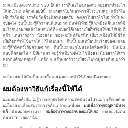
ผมกะเมียแต่งงานกันมา 20 ปีแล้ว เราก็เลยไปฉลองกัน ผมอยากทำอะไร
ให้มันโรแมนติกหน่อยปีนี้ ผมเลยพาไปกินอาหารที่โรงแรมหรู แล้วก็ไป
เต้นรำกันต่อ เราดื่มกันด้วยนิดหน่อยครับ คงเดาไม่ยากใช่ไหมว่ามันจะ
จบยังไง วันนั้นผมรู้สึกว่ามันพิเศษมาก มันทำให้ผมรู้สึกเหมือนคืนแรกที่มี
อะไรกันเลย พอเล้าโลมกันได้ที่ ผมบอกได้เลยว่าเมียก็พร้อมให้ผมใส่เต็มที่
แล้ว แต่ปรากฏว่า “น้องชาย” ของผมมันหลับสนิท เหี่ยวเหมือนไม่มีชีวิต
เมียก็อุตส่าห์ใช้ปากให้ ก็ไม่เป็นผล คืนนั้นมันเหมือนฝันร้ายของผมเลย
ผมรู้สึกผิดหวังกับตัวเองมาก คืนนั้นผมแยกไปนอนอีกห้องหนึ่ง มันเป็น
แบบนี่ตลอดใน 4 ปีที่ผ่านมา ผมรู้ว่าเมียก็เซ็งไม่ใช่น้อย ผมไม่อยากให้เรา
หย่ากันด้วยเหตุผลนี้ แต่ลึก ๆ แล้วผมกลัวว่าเมียจะไปหาผู้ชายที่หนุ่มกว่า
ผม
ผมไม่อยากให้มันเป็นแบบนั้นเลย ผมอยากทำให้เมียผมมีความสุข
ผมต้องหาวิธีแก้เรื่องนี้ให้ได้
ผมนอนคิดทั้งคืน ไม่รู้ว่าจะทำยังไงดี ความคิดมันวนไปวนมา รู้สึกแย่ด้วย
ผมไม่อยากเสื่อมสมรรถภาพตั้งแต่อายุแค่นี้เอง
ผมเชื่อว่าทุกปัญหามีทาง
แก้
นั่นหมายความว่า
ผมต้องหาทางออกของผมให้เจอ
ผมเลยเริ่มต้น
ค้นหา “ทางออก” นั้น