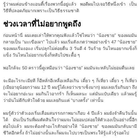
รู้ว่าผมค่อนข้างแอนตี้เรื่องพวกนี้อยู่แล้ว พอดีผมไปเจอวิธีหนึ่งเข้า เป็น
วิธีที่ปลอดภัยมากเพราะเป็นวิธีธรรมชาติ
ช่วงเวลาที่ไม่อยากพูดถึง
ก่อนหน้านี่ ผมเคยเล่าให้พวกคุณฟังแล้วใช่ไหมว่า “น้องชาย” ของผมมัน
กลายเป็น “มะเขือเผา” ไปแล้ว ผมเริ่มสังเกตว่าพอย่างเข้า 47 “น้องชาย”
ของผมเริ่มงอแง เริ่มปลุกไม่ค่อยตื่น 3 วันดี 4 วันร้าย วันไหนอยากแข็งก็
แข็ง วันไหนไม่อยากแข็งก็หลับไปซะดื้อ ๆ
พอใกล้จะ 50 คราวนี้ดูเหมือนว่า “น้องชาย” ผมมันจะหลับไม่ยอมตื่นเลย
จะมีอะไรกะเมียที ก็อีหลั่กอีเหลื่อเหลือเกิน เดี๋ยว ๆ ก็เหี่ยว เดี๋ยว ๆ ก็เหี่ยว
(เมียอายุน้อยกว่าผม 12 ปี ผมรู้ได้เลยว่าเขาเซ็งมาก) ผมเลยเริ่มกินยา ถึง
จะไม่อยากอ่ะนะ ผมกินไวอากร้า ก็เห็นผลนะ แต่มันแป๋บเดียว แล้วผมรู้
ว่ามันไม่ดีกับหัวใจด้วย ผมเลยกินแค่ “บางครั้ง” เท่านั้น
ผมรู้ตัวว่าตัวเองเริ่มเสื่อมสมรรถภาพมาเกือบ 4 ปีแล้ว ผมยังจำคืนวันนั้น
ได้ มันเป็นวันที่ผมตัดสินใจว่าผมจะไม่ยอมปล่อยให้ตัวเองเป็นอย่างนี้อีก
ต่อไปแล้ว ผมจะต้องทำอะไรสักอย่างให้ “น้องชาย” ของผมมันกลับมามี
ชีวิตอีกครั้ง ถ้าไม่อย่างนั้นละก็ผมจะไปบวชเป็นพระให้รู้แล้วรู้รอดไป