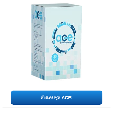
สั่งแคปซูล ACE!