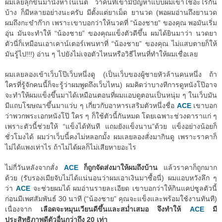
ผมเลยลุกขึ้นมานั่งหาในเน็ต ว่าคนที่เขามีปัญหาแบบผมเขาใช้อะไรกัน
บ้าง ก็มีหลายอย่างนะครับ มีตั้งแต่ยาเม็ด ยานวด (พอผมอ่านถึงยานวด
ผมถึงกะขำก๊าก เพราะเขาบอกว่าให้นวดที่ “น้องชาย” ของคุณ พอมันเริ่ม
อุ่น มันจะทำให้ “น้องชาย” ของคุณแข็งตัวดีขึ้น ผมได้ยินมาว่า นวดยา
ตัวนี่ก็เหมือนเอาเคาน์เตอร์เพนทาที่ “น้องชาย” ของคุณ ไม่แสบตายก็ให้
มันรู้ไป!!!) อ่าน ๆ ไปยังไม่เจอตัวไหนหรือวิธีไหนที่ทำให้ผมเชื่อเลย
ผมเลยลองเข้าเว็บโป๊เว็บหนึ่งดู (เป็นเว็บของผู้ชายหัวล้านคนหนึ่ง ถ้า
ใครที่รู้จักคนนี้ก็จะรู้ว่าผมพูดถึงเว็บไหน) ผมคิดว่าบางทีการดูหนังโป๊อาจ
จะทำให้ผมแข็งขึ้นมาได้เหมือนตอนที่ผมแอบดูตอนเป็นหนุ่ม ๆ ในเว็บมัน
มีแถบโฆษณาขึ้นมาแว่บ ๆ เกี่ยวกับอาหารเสริมตัวหนึ่งชื่อ
ACE
เขาบอก
ว่าพวกพระเอกหนังโป๊ ใคร ๆ ก็ใช้ตัวนี้กันหมด โดยเฉพาะช่วงดาราแก่ ๆ
เพราะตัวนี้ช่วยให้ “แข็งได้ทันที แถมยังแข็งนาน”ด้วย แข็งอย่างน้อยก็
ชั่วโมงได้ ผมว่าเว็บนี้คงไม่หลอกมั้ง ผมเลยลองสั่งมากินดู เพราะราคาก็
ไม่ได้แพงเท่าไร ถ้าไม่ได้ผลก็ไม่เสียหายอะไร
ไม่กี่วันหลังจากสั่ง
ACE
ก็ถูกจัดส่งมาให้ผมถึงบ้าน
แล้วราคาก็ถูกมาก
ด้วย (รับรองเมียจับไม่ได้แน่นอนว่าผมเอาเงินมาซื้อนี่) ผมแอบหวังลึก ๆ
ว่า
ACE
จะช่วยผมได้ ผมอ่านรายละเอียด เขาบอกว่าให้กินแคปซูลตัวนี้
ก่อนมีเพศสัมพันธ์ 30 นาที (“น้องชาย” คุณจะแข็งและพร้อมใช้งานทันที)
เนื่องจาก
เลือดจะหมุนเวียนดีขึ้นและสม่ำเสมอ จึงทำให้
ACE
มี
ประสิทธิภาพดีตัวอื่นกว่าถึง 20 เท่า