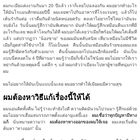
ผมกะเมียแต่งงานกันมา 20 ปีแล้ว เราก็เลยไปฉลองกัน ผมอยากทำอะไร
ให้มันโรแมนติกหน่อยปีนี้ ผมเลยพาไปกินอาหารที่โรงแรมหรู แล้วก็ไป
เต้นรำกันต่อ เราดื่มกันด้วยนิดหน่อยครับ คงเดาไม่ยากใช่ไหมว่ามันจะ
จบยังไง วันนั้นผมรู้สึกว่ามันพิเศษมาก มันทำให้ผมรู้สึกเหมือนคืนแรกที่มี
อะไรกันเลย พอเล้าโลมกันได้ที่ ผมบอกได้เลยว่าเมียก็พร้อมให้ผมใส่เต็มที่
แล้ว แต่ปรากฏว่า “น้องชาย” ของผมมันหลับสนิท เหี่ยวเหมือนไม่มีชีวิต
เมียก็อุตส่าห์ใช้ปากให้ ก็ไม่เป็นผล คืนนั้นมันเหมือนฝันร้ายของผมเลย
ผมรู้สึกผิดหวังกับตัวเองมาก คืนนั้นผมแยกไปนอนอีกห้องหนึ่ง มันเป็น
แบบนี่ตลอดใน 4 ปีที่ผ่านมา ผมรู้ว่าเมียก็เซ็งไม่ใช่น้อย ผมไม่อยากให้เรา
หย่ากันด้วยเหตุผลนี้ แต่ลึก ๆ แล้วผมกลัวว่าเมียจะไปหาผู้ชายที่หนุ่มกว่า
ผม
ผมไม่อยากให้มันเป็นแบบนั้นเลย ผมอยากทำให้เมียผมมีความสุข
ผมต้องหาวิธีแก้เรื่องนี้ให้ได้
ผมนอนคิดทั้งคืน ไม่รู้ว่าจะทำยังไงดี ความคิดมันวนไปวนมา รู้สึกแย่ด้วย
ผมไม่อยากเสื่อมสมรรถภาพตั้งแต่อายุแค่นี้เอง
ผมเชื่อว่าทุกปัญหามีทาง
แก้
นั่นหมายความว่า
ผมต้องหาทางออกของผมให้เจอ
ผมเลยเริ่มต้น
ค้นหา “ทางออก” นั้น