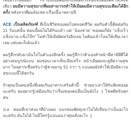
เลยมีไรกันต่ออีก เช้านั้นเมียผมถึงกับหมดแรงจนแทบต้องคลานเลยที
เดียว
ผมมีความสุขมากที่ผมสามารถทำให้เมียผมมีความสุขบนเตียงได้อีก
ครั้ง
หลังจากที่ผมล้มเหลวเรื่องนี้มาหลายปี
ACE
เป็นผลิตภัณฑ์
ที่เป็นชีวิตของผมไปตลอดชีวิต ผมกินตัวนี้ติดต่อกัน
11 วันแค่นั้น ตอนนี้ผมไม่ได้กินแล้ว แต่ “น้องชาย” ของผมก็ยัง “แข็งเร็ว
แข็งนาน แข็งโป๊ก” ไม่ทำให้เมียผิดหวังอีกเลย ไม่ต้องเล้าโลมให้เสียเวลา
เลย แต่แตะก็เด้งแล้ว
ผมรู้สึกกลับมามั่นใจในตัวเองอีกครั้ง ผมรู้สึกว่าตัวเองทำหน้าที่สามีที่ดีได้
อย่างสมบูรณ์แบบ ผมชอบเวลาเห็นเมียเสร็จ หน้าเมียผมจะดูมีความสุข
มาก ไม่อยากเชื่อครับว่าผู้ชายอายุ 51 กว่า ๆ แบบผมยังทำให้เมียมีความ
สุขแบบนี้ได้ทุกวัน
ถ้าคุณเป็นคนหนึ่งที่เคยเกินอาหารเสริมตัวนี้ ช่วยมาเล่าให้กันฟังหน่อย
นะครับ ผมอยากรู้เหมือนกันว่าเรื่องของคนอื่นเป็นยังไง :) โชคดีครับทุก
คน
ป.ล. ตอนที่เขาส่งมาที่บ้านผม บนกล่องพัสดุเขาไม่ได้เขียนว่าเป็นอะไร
นะครับ มั่นใจได้ ไม่มีใครรู้แน่นอนว่าคุณสั่งอะไร ;)