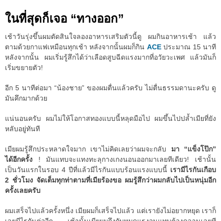
ในที่สุดก็เจอ “ทางออก”
เช้าวันรุ่งขึ้นผมตัดสินใจลองอาหารเสริมตัวนี้ดู ผมกินอาหารเช้า แล้ว
ตามด้วยกาแฟเหมือนทุกเช้า หลังจากนั้นผมก็กิน
ACE
ประมาณ 15 นาที
หลังจากนั้น ผมเริ่มรู้สึกได้ว่าเลือดสูบฉีดแรงมากที่อวัยวะเพศ แล้วมันก็
เริ่มขยายตัว!
อีก 5 นาทีต่อมา “น้องชาย” ของผมตื่นแล้วครับ ไม่ตื่นธรรมดานะครับ ดู
มันคึกมากด้วย
แน่นอนครับ ผมไม่ให้โอกาสทองแบบนี้หลุดมือไป ผมขึ้นไปปล้ำเมียที่ยัง
หลับอยู่ทันที
เมียผมรู้สึกประหลาดใจมาก เขาไม่คิดเลยว่าผมจะกลับ
มา “แข็งโป๊ก”
ได้อีกครั้ง
! มันแทบจะแทงทะลุกางเกงนอนออกมาเลยทีเดียว! เช้านั้น
เป็นวันแรกในรอบ 4 ปีที่แล้วมีไรกันแบบร้อนแรงแบบนี้
เรามีไรกันเกือบ
2 ชั่วโมง จัดเต็มทุกท่าตามที่เมียร้องขอ ผมรู้สึกว่าผมกลับไปเป็นหนุ่มอีก
ครั้งเลยครับ
ผมเสร็จไปแล้วครั้งหนึ่ง เมียผมก็เสร็จไปแล้ว แต่เรายังไม่อยากหยุด เราก็