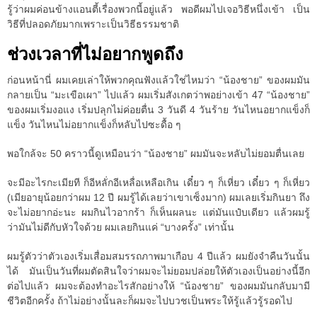
รู้ว่าผมค่อนข้างแอนตี้เรื่องพวกนี้อยู่แล้ว พอดีผมไปเจอวิธีหนึ่งเข้า เป็น
วิธีที่ปลอดภัยมากเพราะเป็นวิธีธรรมชาติ
ช่วงเวลาที่ไม่อยากพูดถึง
ก่อนหน้านี่ ผมเคยเล่าให้พวกคุณฟังแล้วใช่ไหมว่า “น้องชาย” ของผมมัน
กลายเป็น “มะเขือเผา” ไปแล้ว ผมเริ่มสังเกตว่าพอย่างเข้า 47 “น้องชาย”
ของผมเริ่มงอแง เริ่มปลุกไม่ค่อยตื่น 3 วันดี 4 วันร้าย วันไหนอยากแข็งก็
แข็ง วันไหนไม่อยากแข็งก็หลับไปซะดื้อ ๆ
พอใกล้จะ 50 คราวนี้ดูเหมือนว่า “น้องชาย” ผมมันจะหลับไม่ยอมตื่นเลย
จะมีอะไรกะเมียที ก็อีหลั่กอีเหลื่อเหลือเกิน เดี๋ยว ๆ ก็เหี่ยว เดี๋ยว ๆ ก็เหี่ยว
(เมียอายุน้อยกว่าผม 12 ปี ผมรู้ได้เลยว่าเขาเซ็งมาก) ผมเลยเริ่มกินยา ถึง
จะไม่อยากอ่ะนะ ผมกินไวอากร้า ก็เห็นผลนะ แต่มันแป๋บเดียว แล้วผมรู้
ว่ามันไม่ดีกับหัวใจด้วย ผมเลยกินแค่ “บางครั้ง” เท่านั้น
ผมรู้ตัวว่าตัวเองเริ่มเสื่อมสมรรถภาพมาเกือบ 4 ปีแล้ว ผมยังจำคืนวันนั้น
ได้ มันเป็นวันที่ผมตัดสินใจว่าผมจะไม่ยอมปล่อยให้ตัวเองเป็นอย่างนี้อีก
ต่อไปแล้ว ผมจะต้องทำอะไรสักอย่างให้ “น้องชาย” ของผมมันกลับมามี
ชีวิตอีกครั้ง ถ้าไม่อย่างนั้นละก็ผมจะไปบวชเป็นพระให้รู้แล้วรู้รอดไป