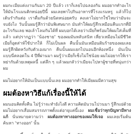
ผมกะเมียแต่งงานกันมา 20 ปีแล้ว เราก็เลยไปฉลองกัน ผมอยากทำอะไร
ให้มันโรแมนติกหน่อยปีนี้ ผมเลยพาไปกินอาหารที่โรงแรมหรู แล้วก็ไป
เต้นรำกันต่อ เราดื่มกันด้วยนิดหน่อยครับ คงเดาไม่ยากใช่ไหมว่ามันจะ
จบยังไง วันนั้นผมรู้สึกว่ามันพิเศษมาก มันทำให้ผมรู้สึกเหมือนคืนแรกที่มี
อะไรกันเลย พอเล้าโลมกันได้ที่ ผมบอกได้เลยว่าเมียก็พร้อมให้ผมใส่เต็มที่
แล้ว แต่ปรากฏว่า “น้องชาย” ของผมมันหลับสนิท เหี่ยวเหมือนไม่มีชีวิต
เมียก็อุตส่าห์ใช้ปากให้ ก็ไม่เป็นผล คืนนั้นมันเหมือนฝันร้ายของผมเลย
ผมรู้สึกผิดหวังกับตัวเองมาก คืนนั้นผมแยกไปนอนอีกห้องหนึ่ง มันเป็น
แบบนี่ตลอดใน 4 ปีที่ผ่านมา ผมรู้ว่าเมียก็เซ็งไม่ใช่น้อย ผมไม่อยากให้เรา
หย่ากันด้วยเหตุผลนี้ แต่ลึก ๆ แล้วผมกลัวว่าเมียจะไปหาผู้ชายที่หนุ่มกว่า
ผม
ผมไม่อยากให้มันเป็นแบบนั้นเลย ผมอยากทำให้เมียผมมีความสุข
ผมต้องหาวิธีแก้เรื่องนี้ให้ได้
ผมนอนคิดทั้งคืน ไม่รู้ว่าจะทำยังไงดี ความคิดมันวนไปวนมา รู้สึกแย่ด้วย
ผมไม่อยากเสื่อมสมรรถภาพตั้งแต่อายุแค่นี้เอง
ผมเชื่อว่าทุกปัญหามีทาง
แก้
นั่นหมายความว่า
ผมต้องหาทางออกของผมให้เจอ
ผมเลยเริ่มต้น
ค้นหา “ทางออก” นั้น