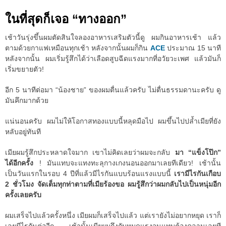
ในที่สุดก็เจอ “ทางออก”
เช้าวันรุ่งขึ้นผมตัดสินใจลองอาหารเสริมตัวนี้ดู ผมกินอาหารเช้า แล้ว
ตามด้วยกาแฟเหมือนทุกเช้า หลังจากนั้นผมก็กิน
ACE
ประมาณ 15 นาที
หลังจากนั้น ผมเริ่มรู้สึกได้ว่าเลือดสูบฉีดแรงมากที่อวัยวะเพศ แล้วมันก็
เริ่มขยายตัว!
อีก 5 นาทีต่อมา “น้องชาย” ของผมตื่นแล้วครับ ไม่ตื่นธรรมดานะครับ ดู
มันคึกมากด้วย
แน่นอนครับ ผมไม่ให้โอกาสทองแบบนี้หลุดมือไป ผมขึ้นไปปล้ำเมียที่ยัง
หลับอยู่ทันที
เมียผมรู้สึกประหลาดใจมาก เขาไม่คิดเลยว่าผมจะกลับ
มา “แข็งโป๊ก”
ได้อีกครั้ง
! มันแทบจะแทงทะลุกางเกงนอนออกมาเลยทีเดียว! เช้านั้น
เป็นวันแรกในรอบ 4 ปีที่แล้วมีไรกันแบบร้อนแรงแบบนี้
เรามีไรกันเกือบ
2 ชั่วโมง จัดเต็มทุกท่าตามที่เมียร้องขอ ผมรู้สึกว่าผมกลับไปเป็นหนุ่มอีก
ครั้งเลยครับ
ผมเสร็จไปแล้วครั้งหนึ่ง เมียผมก็เสร็จไปแล้ว แต่เรายังไม่อยากหยุด เราก็