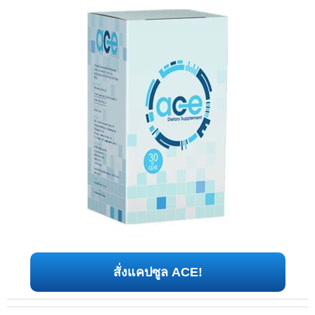
สั่งแคปซูล ACE!