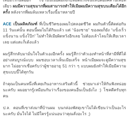
เลยมีไรกันต่ออีก เช้านั้นเมียผมถึงกับหมดแรงจนแทบต้องคลานเลยที
เดียว
ผมมีความสุขมากที่ผมสามารถทำให้เมียผมมีความสุขบนเตียงได้อีก
ครั้ง
หลังจากที่ผมล้มเหลวเรื่องนี้มาหลายปี
ACE
เป็นผลิตภัณฑ์
ที่เป็นชีวิตของผมไปตลอดชีวิต ผมกินตัวนี้ติดต่อกัน
11 วันแค่นั้น ตอนนี้ผมไม่ได้กินแล้ว แต่ “น้องชาย” ของผมก็ยัง “แข็งเร็ว
แข็งนาน แข็งโป๊ก” ไม่ทำให้เมียผิดหวังอีกเลย ไม่ต้องเล้าโลมให้เสียเวลา
เลย แต่แตะก็เด้งแล้ว
ผมรู้สึกกลับมามั่นใจในตัวเองอีกครั้ง ผมรู้สึกว่าตัวเองทำหน้าที่สามีที่ดีได้
อย่างสมบูรณ์แบบ ผมชอบเวลาเห็นเมียเสร็จ หน้าเมียผมจะดูมีความสุข
มาก ไม่อยากเชื่อครับว่าผู้ชายอายุ 51 กว่า ๆ แบบผมยังทำให้เมียมีความ
สุขแบบนี้ได้ทุกวัน
ถ้าคุณเป็นคนหนึ่งที่เคยเกินอาหารเสริมตัวนี้ ช่วยมาเล่าให้กันฟังหน่อย
นะครับ ผมอยากรู้เหมือนกันว่าเรื่องของคนอื่นเป็นยังไง :) โชคดีครับทุก
คน
ป.ล. ตอนที่เขาส่งมาที่บ้านผม บนกล่องพัสดุเขาไม่ได้เขียนว่าเป็นอะไร
นะครับ มั่นใจได้ ไม่มีใครรู้แน่นอนว่าคุณสั่งอะไร ;)