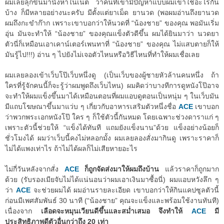
ผมเลยลุกขึ้นมานั่งหาในเน็ต ว่าคนที่เขามีปัญหาแบบผมเขาใช้อะไรกัน
บ้าง ก็มีหลายอย่างนะครับ มีตั้งแต่ยาเม็ด ยานวด (พอผมอ่านถึงยานวด
ผมถึงกะขำก๊าก เพราะเขาบอกว่าให้นวดที่ “น้องชาย” ของคุณ พอมันเริ่ม
อุ่น มันจะทำให้ “น้องชาย” ของคุณแข็งตัวดีขึ้น ผมได้ยินมาว่า นวดยา
ตัวนี่ก็เหมือนเอาเคาน์เตอร์เพนทาที่ “น้องชาย” ของคุณ ไม่แสบตายก็ให้
มันรู้ไป!!!) อ่าน ๆ ไปยังไม่เจอตัวไหนหรือวิธีไหนที่ทำให้ผมเชื่อเลย
ผมเลยลองเข้าเว็บโป๊เว็บหนึ่งดู (เป็นเว็บของผู้ชายหัวล้านคนหนึ่ง ถ้า
ใครที่รู้จักคนนี้ก็จะรู้ว่าผมพูดถึงเว็บไหน) ผมคิดว่าบางทีการดูหนังโป๊อาจ
จะทำให้ผมแข็งขึ้นมาได้เหมือนตอนที่ผมแอบดูตอนเป็นหนุ่ม ๆ ในเว็บมัน
มีแถบโฆษณาขึ้นมาแว่บ ๆ เกี่ยวกับอาหารเสริมตัวหนึ่งชื่อ
ACE
เขาบอก
ว่าพวกพระเอกหนังโป๊ ใคร ๆ ก็ใช้ตัวนี้กันหมด โดยเฉพาะช่วงดาราแก่ ๆ
เพราะตัวนี้ช่วยให้ “แข็งได้ทันที แถมยังแข็งนาน”ด้วย แข็งอย่างน้อยก็
ชั่วโมงได้ ผมว่าเว็บนี้คงไม่หลอกมั้ง ผมเลยลองสั่งมากินดู เพราะราคาก็
ไม่ได้แพงเท่าไร ถ้าไม่ได้ผลก็ไม่เสียหายอะไร
ไม่กี่วันหลังจากสั่ง
ACE
ก็ถูกจัดส่งมาให้ผมถึงบ้าน
แล้วราคาก็ถูกมาก
ด้วย (รับรองเมียจับไม่ได้แน่นอนว่าผมเอาเงินมาซื้อนี่) ผมแอบหวังลึก ๆ
ว่า
ACE
จะช่วยผมได้ ผมอ่านรายละเอียด เขาบอกว่าให้กินแคปซูลตัวนี้
ก่อนมีเพศสัมพันธ์ 30 นาที (“น้องชาย” คุณจะแข็งและพร้อมใช้งานทันที)
เนื่องจาก
เลือดจะหมุนเวียนดีขึ้นและสม่ำเสมอ จึงทำให้
ACE
มี
ประสิทธิภาพดีตัวอื่นกว่าถึง 20 เท่า