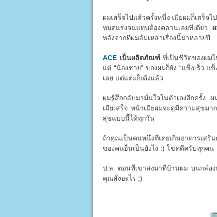
ผมเสร็จไปแล้วครั้งหนึ่ง เมียผมก็เสร็จไป
หมดแรงจนแทบต้องคลานเลยทีเดียว
ผ
หลังจากที่ผมล้มเหลวเรื่องนี้มาหลายปี
ACE
เป็นผลิตภัณฑ์
ที่เป็นชีวิตของผมไ
แต่ “น้องชาย” ของผมก็ยัง “แข็งเร็ว แข็
เลย แต่แตะก็เด้งแล้ว
ผมรู้สึกกลับมามั่นใจในตัวเองอีกครั้ง ผ
เมียเสร็จ หน้าเมียผมจะดูมีความสุขมาก
สุขแบบนี้ได้ทุกวัน
ถ้าคุณเป็นคนหนึ่งที่เคยเกินอาหารเสริม
ของคนอื่นเป็นยังไง :) โชคดีครับทุกคน
ป.ล. ตอนที่เขาส่งมาที่บ้านผม บนกล่องพ
คุณสั่งอะไร ;)