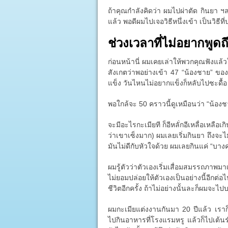
ถ้าคุณกำลังคิดว่า ผมไปผ่าตัด กินยา ฯลฯ
แล้ว พอดีผมไปเจอวิธีหนึ่งเข้า เป็นวิธี
ช่วงเวลาที่ไม่อยากพูดถ
ก่อนหน้านี่ ผมเคยเล่าให้พวกคุณฟังแล้
สังเกตว่าพอย่างเข้า 47 “น้องชาย” ของผ
แข็ง วันไหนไม่อยากแข็งก็หลับไปซะดื้อ
พอใกล้จะ 50 คราวนี้ดูเหมือนว่า “น้อง
จะมีอะไรกะเมียที ก็อีหลั่กอีเหลื่อเหลือเกิ
ว่าเขาเซ็งมาก) ผมเลยเริ่มกินยา ถึงจะไ
มันไม่ดีกับหัวใจด้วย ผมเลยกินแค่ “บางครั
ผมรู้ตัวว่าตัวเองเริ่มเสื่อมสมรรถภาพมา
ไม่ยอมปล่อยให้ตัวเองเป็นอย่างนี้อีก
ชีวิตอีกครั้ง ถ้าไม่อย่างนั้นละก็ผมจะไป
ผมกะเมียแต่งงานกันมา 20 ปีแล้ว เรา
ไปกินอาหารที่โรงแรมหรู แล้วก็ไปเต้น