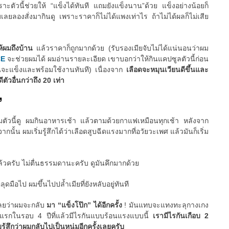
ัวนี้ช่วยให้ “แข็งได้ทันที แถมยังแข็งนาน”ด้วย แข็งอย่างน้อยก็
มเลยลองสั่งมากินดู เพราะราคาก็ไม่ได้แพงเท่าไร ถ้าไม่ได้ผลก็ไม่เสีย
ให้ผมถึงบ้าน
แล้วราคาก็ถูกมากด้วย (รับรองเมียจับไม่ได้แน่นอนว่าผม
CE
จะช่วยผมได้ ผมอ่านรายละเอียด เขาบอกว่าให้กินแคปซูลตัวนี้ก่อน
ณจะแข็งและพร้อมใช้งานทันที) เนื่องจาก
เลือดจะหมุนเวียนดีขึ้นและ
ตัวอื่นกว่าถึง 20 เท่า
”
ริมตัวนี้ดู ผมกินอาหารเช้า แล้วตามด้วยกาแฟเหมือนทุกเช้า หลังจาก
ั้น ผมเริ่มรู้สึกได้ว่าเลือดสูบฉีดแรงมากที่อวัยวะเพศ แล้วมันก็เริ่ม
ล้วครับ ไม่ตื่นธรรมดานะครับ ดูมันคึกมากด้วย
มือไป ผมขึ้นไปปล้ำเมียที่ยังหลับอยู่ทันที
เลยว่าผมจะกลับ
มา “แข็งโป๊ก” ได้อีกครั้ง
! มันแทบจะแทงทะลุกางเกง
ันแรกในรอบ 4 ปีที่แล้วมีไรกันแบบร้อนแรงแบบนี้
เรามีไรกันเกือบ 2
มรู้สึกว่าผมกลับไปเป็นหนุ่มอีกครั้งเลยครับ