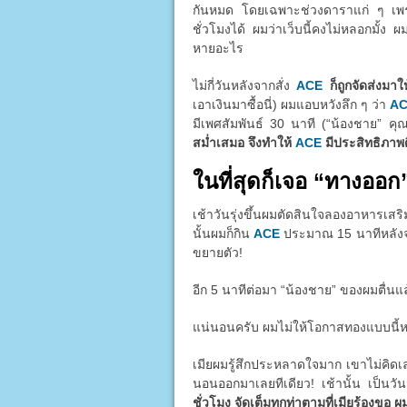
กันหมด โดยเฉพาะช่วงดาราแก่ ๆ เพราะต
ชั่วโมงได้ ผมว่าเว็บนี้คงไม่หลอกมั้ง ผ
หายอะไร
ไม่กี่วันหลังจากสั่ง
ACE
ก็ถูกจัดส่งมา
เอาเงินมาซื้อนี่) ผมแอบหวังลึก ๆ ว่า
A
มีเพศสัมพันธ์ 30 นาที (“น้องชาย” คุ
สม่ำเสมอ จึงทำให้
ACE
มีประสิทธิภาพดี
ในที่สุดก็เจอ “ทางออก
เช้าวันรุ่งขึ้นผมตัดสินใจลองอาหารเส
นั้นผมก็กิน
ACE
ประมาณ 15 นาทีหลังจากน
ขยายตัว!
อีก 5 นาทีต่อมา “น้องชาย” ของผมตื่นแ
แน่นอนครับ ผมไม่ให้โอกาสทองแบบนี้หลุด
เมียผมรู้สึกประหลาดใจมาก เขาไม่คิด
นอนออกมาเลยทีเดียว! เช้านั้น เป็นว
ชั่วโมง จัดเต็มทุกท่าตามที่เมียร้องขอ ผ