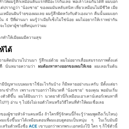
นทำให้ผมรู้สึกเหมือนคืนแรกที่มีอะไรกันเลย พอเล้าโลมกันได้ที่ ผมบอก
ว แต่ปรากฏว่า “น้องชาย” ของผมมันหลับสนิท เหี่ยวเหมือนไม่มีชีวิต เมีย
นมันเหมือนฝันร้ายของผมเลย ผมรู้สึกผิดหวังกับตัวเองมาก คืนนั้นผมแยก
 4 ปีที่ผ่านมา ผมรู้ว่าเมียก็เซ็งไม่ใช่น้อย ผมไม่อยากให้เราหย่ากัน
ยจะไปหาผู้ชายที่หนุ่มกว่าผม
ากทำให้เมียผมมีความสุข
ห้ได้
 ความคิดมันวนไปวนมา รู้สึกแย่ด้วย ผมไม่อยากเสื่อมสมรรถภาพตั้งแต่
แก้
นั่นหมายความว่า
ผมต้องหาทางออกของผมให้เจอ
ผมเลยเริ่มต้น
ขามีปัญหาแบบผมเขาใช้อะไรกันบ้าง ก็มีหลายอย่างนะครับ มีตั้งแต่ยา
กะขำก๊าก เพราะเขาบอกว่าให้นวดที่ “น้องชาย” ของคุณ พอมันเริ่ม
ตัวดีขึ้น ผมได้ยินมาว่า นวดยาตัวนี่ก็เหมือนเอาเคาน์เตอร์เพนทาที่
ป!!!) อ่าน ๆ ไปยังไม่เจอตัวไหนหรือวิธีไหนที่ทำให้ผมเชื่อเลย
ของผู้ชายหัวล้านคนหนึ่ง ถ้าใครที่รู้จักคนนี้ก็จะรู้ว่าผมพูดถึงเว็บไหน)
้ผมแข็งขึ้นมาได้เหมือนตอนที่ผมแอบดูตอนเป็นหนุ่ม ๆ ในเว็บมันมี
สริมตัวหนึ่งชื่อ
ACE
เขาบอกว่าพวกพระเอกหนังโป๊ ใคร ๆ ก็ใช้ตัวนี้