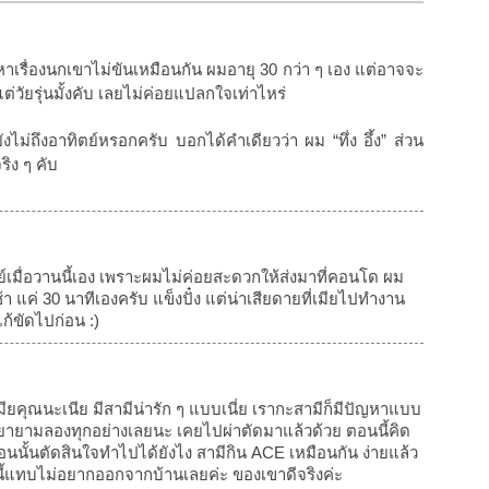
เรื่องนกเขาไม่ขันเหมือนกัน ผมอายุ 30 กว่า ๆ เอง แต่อาจจะ
แต่วัยรุ่นมั้งคับ เลยไม่ค่อยแปลกใจเท่าไหร่
ยังไม่ถึงอาทิตย์หรอกครับ บอกได้คำเดียวว่า ผม “ทึ่ง อึ้ง” ส่วน
ริง ๆ คับ
ย์เมื่อวานนี้เอง เพราะผมไม่ค่อยสะดวกให้ส่งมาที่คอนโด ผม
 แค่ 30 นาทีเองครับ แข็งปั๋ง แต่น่าเสียดายที่เมียไปทำงาน
ก้ขัดไปก่อน :)
มียคุณนะเนีย มีสามีน่ารัก ๆ แบบเนี่ย เรากะสามีก็มีปัญหาแบบ
ก็พยายามลองทุกอย่างเลยนะ เคยไปผ่าตัดมาแล้วด้วย ตอนนี้คิด
้ตอนนั้นตัดสินใจทำไปได้ยังไง สามีกิน ACE เหมือนกัน ง่ายแล้ว
ี้แทบไม่อยากออกจากบ้านเลยค่ะ ของเขาดีจริงค่ะ