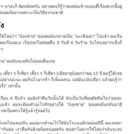
 มาละก็ ผิดถนัดครับ หลายคนก็รู้ว่าผมค่อนข้างแอนตี้เรื่องพวกนี้อยู่
ที่ปลอดภัยมากเพราะเป็นวิธีธรรมชาติ
ึง
วใช่ไหมว่า “น้องชาย” ของผมมันกลายเป็น “มะเขือเผา” ไปแล้ว ผมเริ่ม
มเริ่มงอแง เริ่มปลุกไม่ค่อยตื่น 3 วันดี 4 วันร้าย วันไหนอยากแข็งก็
 ๆ
ชาย” ผมมันจะหลับไม่ยอมตื่นเลย
น เดี๋ยว ๆ ก็เหี่ยว เดี๋ยว ๆ ก็เหี่ยว (เมียอายุน้อยกว่าผม 12 ปี ผมรู้ได้เลย
ม่อยากอ่ะนะ ผมกินไวอากร้า ก็เห็นผลนะ แต่มันแป๋บเดียว แล้วผมรู้ว่า
้ง” เท่านั้น
เกือบ 4 ปีแล้ว ผมยังจำคืนวันนั้นได้ มันเป็นวันที่ผมตัดสินใจว่าผมจะ
ต่อไปแล้ว ผมจะต้องทำอะไรสักอย่างให้ “น้องชาย” ของผมมันกลับมามี
บวชเป็นพระให้รู้แล้วรู้รอดไป
ก็เลยไปฉลองกัน ผมอยากทำอะไรให้มันโรแมนติกหน่อยปีนี้ ผมเลยพา
รำกันต่อ เราดื่มกันด้วยนิดหน่อยครับ คงเดาไม่ยากใช่ไหมว่ามันจะจบ