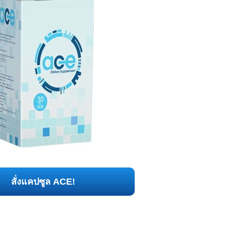
สั่งแคปซูล ACE!