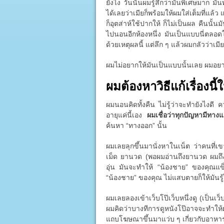
ยังไง วันนั้นผมรู้สึกว่ามันพิเศษมาก มั
ได้เลยว่าเมียก็พร้อมให้ผมใส่เต็มที่แล้
ก็อุตส่าห์ใช้ปากให้ ก็ไม่เป็นผล คืนนั้
ไปนอนอีกห้องหนึ่ง มันเป็นแบบนี่ตลอดใน
ด้วยเหตุผลนี้ แต่ลึก ๆ แล้วผมกลัวว่าเมี
ผมไม่อยากให้มันเป็นแบบนั้นเลย ผมอย
ผมต้องหาวิธีแก้เรื่องนี้ใ
ผมนอนคิดทั้งคืน ไม่รู้ว่าจะทำยังไงดี
อายุแค่นี้เอง
ผมเชื่อว่าทุกปัญหามีทาง
ค้นหา “ทางออก” นั้น
ผมเลยลุกขึ้นมานั่งหาในเน็ต ว่าคนที่เ
เม็ด ยานวด (พอผมอ่านถึงยานวด ผมถึง
อุ่น มันจะทำให้ “น้องชาย” ของคุณแข็ง
“น้องชาย” ของคุณ ไม่แสบตายก็ให้มันรู้ไ
ผมเลยลองเข้าเว็บโป๊เว็บหนึ่งดู (เป็นเว็บ
ผมคิดว่าบางทีการดูหนังโป๊อาจจะทำให
แถบโฆษณาขึ้นมาแว่บ ๆ เกี่ยวกับอาหารเ