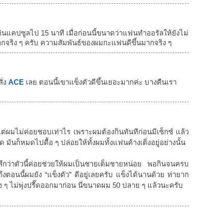
จากกินแคปซูลไป 15 นาที เมื่อก่อนนี้ขนาดว่าแฟนทำออรัลให้ยังไม่
ากจริง ๆ ครับ ความสัมพันธ์ของผมกะแฟนดีขึ้นมากจริง ๆ
ั่ง
ACE
เลย ตอนนี้เขาแข็งตัวดีขึ้นเยอะมากค่ะ บางคืนเรา
แต่ผมไม่ค่อยชอบเท่าไร เพราะผมต้องกินทันทีก่อนมีเซ็กซ์ แล้ว
 มันก็หมดไปดื้อ ๆ ปล่อยให้ทั้งผมทั้งแฟนค้างเติ่งอยู่อย่างนั้น
สึกว่าตัวนี้ค่อยช่วยให้ผมเป็นชายเต็มชายหน่อย พอกินจนครบ
งตอนนี้ผมยัง “แข็งตัว” ดีอยู่เลยครับ แข็งได้นานด้วย ท่ายาก
มง ๆ ไม่พุ่งปรี๊ดออกมาก่อน นี่ขนาดผม 50 ปลาย ๆ แล้วนะครับ