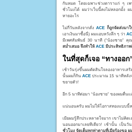
กันหมด โดยเฉพาะช่วงดาราแก่ ๆ เพราะต
ชั่วโมงได้ ผมว่าเว็บนี้คงไม่หลอกมั้ง ผ
หายอะไร
ไม่กี่วันหลังจากสั่ง
ACE
ก็ถูกจัดส่งมา
เอาเงินมาซื้อนี่) ผมแอบหวังลึก ๆ ว่า
A
มีเพศสัมพันธ์ 30 นาที (“น้องชาย” คุ
สม่ำเสมอ จึงทำให้
ACE
มีประสิทธิภาพดี
ในที่สุดก็เจอ “ทางออก
เช้าวันรุ่งขึ้นผมตัดสินใจลองอาหารเส
นั้นผมก็กิน
ACE
ประมาณ 15 นาทีหลังจากน
ขยายตัว!
อีก 5 นาทีต่อมา “น้องชาย” ของผมตื่นแ
แน่นอนครับ ผมไม่ให้โอกาสทองแบบนี้หลุด
เมียผมรู้สึกประหลาดใจมาก เขาไม่คิด
นอนออกมาเลยทีเดียว! เช้านั้น เป็นว
ชั่วโมง จัดเต็มทุกท่าตามที่เมียร้องขอ ผ