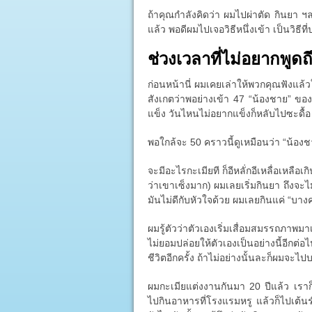
ถ้าคุณกำลังคิดว่า ผมไปผ่าตัด กินยา ฯลฯ
แล้ว พอดีผมไปเจอวิธีหนึ่งเข้า เป็นวิธี
ช่วงเวลาที่ไม่อยากพูดถ
ก่อนหน้านี่ ผมเคยเล่าให้พวกคุณฟังแล้
สังเกตว่าพอย่างเข้า 47 “น้องชาย” ของผ
แข็ง วันไหนไม่อยากแข็งก็หลับไปซะดื้อ
พอใกล้จะ 50 คราวนี้ดูเหมือนว่า “น้อง
จะมีอะไรกะเมียที ก็อีหลั่กอีเหลื่อเหลือเกิ
ว่าเขาเซ็งมาก) ผมเลยเริ่มกินยา ถึงจะไ
มันไม่ดีกับหัวใจด้วย ผมเลยกินแค่ “บางครั
ผมรู้ตัวว่าตัวเองเริ่มเสื่อมสมรรถภาพมา
ไม่ยอมปล่อยให้ตัวเองเป็นอย่างนี้อีก
ชีวิตอีกครั้ง ถ้าไม่อย่างนั้นละก็ผมจะไป
ผมกะเมียแต่งงานกันมา 20 ปีแล้ว เรา
ไปกินอาหารที่โรงแรมหรู แล้วก็ไปเต้น