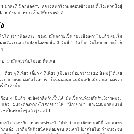
 มาละก็ ผิดถนัดครับ หลายคนก็รู้ว่าผมค่อนข้างแอนตี้เรื่องพวกนี้อยู่
ที่ปลอดภัยมากเพราะเป็นวิธีธรรมชาติ
ึง
วใช่ไหมว่า “น้องชาย” ของผมมันกลายเป็น “มะเขือเผา” ไปแล้ว ผมเริ่ม
มเริ่มงอแง เริ่มปลุกไม่ค่อยตื่น 3 วันดี 4 วันร้าย วันไหนอยากแข็งก็
 ๆ
ชาย” ผมมันจะหลับไม่ยอมตื่นเลย
น เดี๋ยว ๆ ก็เหี่ยว เดี๋ยว ๆ ก็เหี่ยว (เมียอายุน้อยกว่าผม 12 ปี ผมรู้ได้เลย
ม่อยากอ่ะนะ ผมกินไวอากร้า ก็เห็นผลนะ แต่มันแป๋บเดียว แล้วผมรู้ว่า
้ง” เท่านั้น
เกือบ 4 ปีแล้ว ผมยังจำคืนวันนั้นได้ มันเป็นวันที่ผมตัดสินใจว่าผมจะ
ต่อไปแล้ว ผมจะต้องทำอะไรสักอย่างให้ “น้องชาย” ของผมมันกลับมามี
บวชเป็นพระให้รู้แล้วรู้รอดไป
ก็เลยไปฉลองกัน ผมอยากทำอะไรให้มันโรแมนติกหน่อยปีนี้ ผมเลยพา
รำกันต่อ เราดื่มกันด้วยนิดหน่อยครับ คงเดาไม่ยากใช่ไหมว่ามันจะจบ