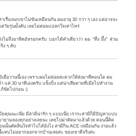
เรื่องนกเขาไม่ขันเหมือนกัน ผมอายุ 30 กว่า ๆ เอง แต่อาจจะ
แต่วัยรุ่นมั้งคับ เลยไม่ค่อยแปลกใจเท่าไหร่
ยังไม่ถึงอาทิตย์หรอกครับ บอกได้คำเดียวว่า ผม “ทึ่ง อึ้ง” ส่วน
ริง ๆ คับ
ย์เมื่อวานนี้เอง เพราะผมไม่ค่อยสะดวกให้ส่งมาที่คอนโด ผม
 แค่ 30 นาทีเองครับ แข็งปั๋ง แต่น่าเสียดายที่เมียไปทำงาน
ก้ขัดไปก่อน :)
มียคุณนะเนีย มีสามีน่ารัก ๆ แบบเนี่ย เรากะสามีก็มีปัญหาแบบ
ก็พยายามลองทุกอย่างเลยนะ เคยไปผ่าตัดมาแล้วด้วย ตอนนี้คิด
้ตอนนั้นตัดสินใจทำไปได้ยังไง สามีกิน ACE เหมือนกัน ง่ายแล้ว
ี้แทบไม่อยากออกจากบ้านเลยค่ะ ของเขาดีจริงค่ะ