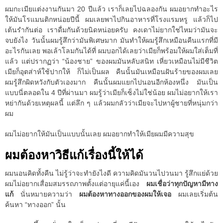
ผมกะเมียแต่งงานกันมา 20 ปีแล้ว เราก็เลยไปฉลองกัน ผมอยากทำอะไร
ให้มันโรแมนติกหน่อยปีนี้ ผมเลยพาไปกินอาหารที่โรงแรมหรู แล้วก็ไป
เต้นรำกันต่อ เราดื่มกันด้วยนิดหน่อยครับ คงเดาไม่ยากใช่ไหมว่ามันจะ
จบยังไง วันนั้นผมรู้สึกว่ามันพิเศษมาก มันทำให้ผมรู้สึกเหมือนคืนแรกที่มี
อะไรกันเลย พอเล้าโลมกันได้ที่ ผมบอกได้เลยว่าเมียก็พร้อมให้ผมใส่เต็มที่
แล้ว แต่ปรากฏว่า “น้องชาย” ของผมมันหลับสนิท เหี่ยวเหมือนไม่มีชีวิต
เมียก็อุตส่าห์ใช้ปากให้ ก็ไม่เป็นผล คืนนั้นมันเหมือนฝันร้ายของผมเลย
ผมรู้สึกผิดหวังกับตัวเองมาก คืนนั้นผมแยกไปนอนอีกห้องหนึ่ง มันเป็น
แบบนี่ตลอดใน 4 ปีที่ผ่านมา ผมรู้ว่าเมียก็เซ็งไม่ใช่น้อย ผมไม่อยากให้เรา
หย่ากันด้วยเหตุผลนี้ แต่ลึก ๆ แล้วผมกลัวว่าเมียจะไปหาผู้ชายที่หนุ่มกว่า
ผม
ผมไม่อยากให้มันเป็นแบบนั้นเลย ผมอยากทำให้เมียผมมีความสุข
ผมต้องหาวิธีแก้เรื่องนี้ให้ได้
ผมนอนคิดทั้งคืน ไม่รู้ว่าจะทำยังไงดี ความคิดมันวนไปวนมา รู้สึกแย่ด้วย
ผมไม่อยากเสื่อมสมรรถภาพตั้งแต่อายุแค่นี้เอง
ผมเชื่อว่าทุกปัญหามีทาง
แก้
นั่นหมายความว่า
ผมต้องหาทางออกของผมให้เจอ
ผมเลยเริ่มต้น
ค้นหา “ทางออก” นั้น