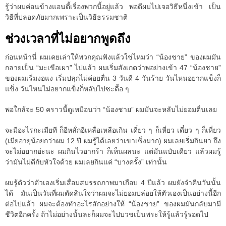
รู้ว่าผมค่อนข้างแอนตี้เรื่องพวกนี้อยู่แล้ว พอดีผมไปเจอวิธีหนึ่งเข้า เป็น
วิธีที่ปลอดภัยมากเพราะเป็นวิธีธรรมชาติ
ช่วงเวลาที่ไม่อยากพูดถึง
ก่อนหน้านี่ ผมเคยเล่าให้พวกคุณฟังแล้วใช่ไหมว่า “น้องชาย” ของผมมัน
กลายเป็น “มะเขือเผา” ไปแล้ว ผมเริ่มสังเกตว่าพอย่างเข้า 47 “น้องชาย”
ของผมเริ่มงอแง เริ่มปลุกไม่ค่อยตื่น 3 วันดี 4 วันร้าย วันไหนอยากแข็งก็
แข็ง วันไหนไม่อยากแข็งก็หลับไปซะดื้อ ๆ
พอใกล้จะ 50 คราวนี้ดูเหมือนว่า “น้องชาย” ผมมันจะหลับไม่ยอมตื่นเลย
จะมีอะไรกะเมียที ก็อีหลั่กอีเหลื่อเหลือเกิน เดี๋ยว ๆ ก็เหี่ยว เดี๋ยว ๆ ก็เหี่ยว
(เมียอายุน้อยกว่าผม 12 ปี ผมรู้ได้เลยว่าเขาเซ็งมาก) ผมเลยเริ่มกินยา ถึง
จะไม่อยากอ่ะนะ ผมกินไวอากร้า ก็เห็นผลนะ แต่มันแป๋บเดียว แล้วผมรู้
ว่ามันไม่ดีกับหัวใจด้วย ผมเลยกินแค่ “บางครั้ง” เท่านั้น
ผมรู้ตัวว่าตัวเองเริ่มเสื่อมสมรรถภาพมาเกือบ 4 ปีแล้ว ผมยังจำคืนวันนั้น
ได้ มันเป็นวันที่ผมตัดสินใจว่าผมจะไม่ยอมปล่อยให้ตัวเองเป็นอย่างนี้อีก
ต่อไปแล้ว ผมจะต้องทำอะไรสักอย่างให้ “น้องชาย” ของผมมันกลับมามี
ชีวิตอีกครั้ง ถ้าไม่อย่างนั้นละก็ผมจะไปบวชเป็นพระให้รู้แล้วรู้รอดไป