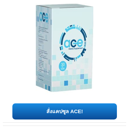
สั่งแคปซูล ACE!