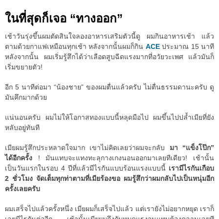
ในที่สุดก็เจอ “ทางออก”
เช้าวันรุ่งขึ้นผมตัดสินใจลองอาหารเสริมตัวนี้ดู ผมกินอาหารเช้า แล้ว
ตามด้วยกาแฟเหมือนทุกเช้า หลังจากนั้นผมก็กิน
ACE
ประมาณ 15 นาที
หลังจากนั้น ผมเริ่มรู้สึกได้ว่าเลือดสูบฉีดแรงมากที่อวัยวะเพศ แล้วมันก็
เริ่มขยายตัว!
อีก 5 นาทีต่อมา “น้องชาย” ของผมตื่นแล้วครับ ไม่ตื่นธรรมดานะครับ ดู
มันคึกมากด้วย
แน่นอนครับ ผมไม่ให้โอกาสทองแบบนี้หลุดมือไป ผมขึ้นไปปล้ำเมียที่ยัง
หลับอยู่ทันที
เมียผมรู้สึกประหลาดใจมาก เขาไม่คิดเลยว่าผมจะกลับ
มา “แข็งโป๊ก”
ได้อีกครั้ง
! มันแทบจะแทงทะลุกางเกงนอนออกมาเลยทีเดียว! เช้านั้น
เป็นวันแรกในรอบ 4 ปีที่แล้วมีไรกันแบบร้อนแรงแบบนี้
เรามีไรกันเกือบ
2 ชั่วโมง จัดเต็มทุกท่าตามที่เมียร้องขอ ผมรู้สึกว่าผมกลับไปเป็นหนุ่มอีก
ครั้งเลยครับ
ผมเสร็จไปแล้วครั้งหนึ่ง เมียผมก็เสร็จไปแล้ว แต่เรายังไม่อยากหยุด เราก็