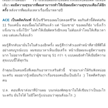
เลยมีไรกันต่ออีก เช้านั้นเมียผมถึงกับหมดแรงจนแทบต้องคลานเลยที
เดียว
ผมมีความสุขมากที่ผมสามารถทำให้เมียผมมีความสุขบนเตียงได้อีก
ครั้ง
หลังจากที่ผมล้มเหลวเรื่องนี้มาหลายปี
ACE
เป็นผลิตภัณฑ์
ที่เป็นชีวิตของผมไปตลอดชีวิต ผมกินตัวนี้ติดต่อกัน
11 วันแค่นั้น ตอนนี้ผมไม่ได้กินแล้ว แต่ “น้องชาย” ของผมก็ยัง “แข็งเร็ว
แข็งนาน แข็งโป๊ก” ไม่ทำให้เมียผิดหวังอีกเลย ไม่ต้องเล้าโลมให้เสียเวลา
เลย แต่แตะก็เด้งแล้ว
ผมรู้สึกกลับมามั่นใจในตัวเองอีกครั้ง ผมรู้สึกว่าตัวเองทำหน้าที่สามีที่ดีได้
อย่างสมบูรณ์แบบ ผมชอบเวลาเห็นเมียเสร็จ หน้าเมียผมจะดูมีความสุข
มาก ไม่อยากเชื่อครับว่าผู้ชายอายุ 51 กว่า ๆ แบบผมยังทำให้เมียมีความ
สุขแบบนี้ได้ทุกวัน
ถ้าคุณเป็นคนหนึ่งที่เคยเกินอาหารเสริมตัวนี้ ช่วยมาเล่าให้กันฟังหน่อย
นะครับ ผมอยากรู้เหมือนกันว่าเรื่องของคนอื่นเป็นยังไง :) โชคดีครับทุก
คน
ป.ล. ตอนที่เขาส่งมาที่บ้านผม บนกล่องพัสดุเขาไม่ได้เขียนว่าเป็นอะไร
นะครับ มั่นใจได้ ไม่มีใครรู้แน่นอนว่าคุณสั่งอะไร ;)