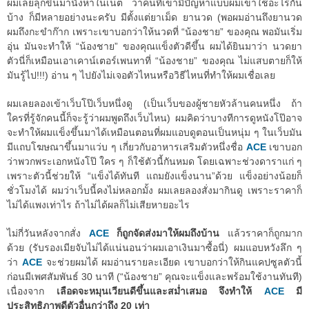
ผมเลยลุกขึ้นมานั่งหาในเน็ต ว่าคนที่เขามีปัญหาแบบผมเขาใช้อะไรกัน
บ้าง ก็มีหลายอย่างนะครับ มีตั้งแต่ยาเม็ด ยานวด (พอผมอ่านถึงยานวด
ผมถึงกะขำก๊าก เพราะเขาบอกว่าให้นวดที่ “น้องชาย” ของคุณ พอมันเริ่ม
อุ่น มันจะทำให้ “น้องชาย” ของคุณแข็งตัวดีขึ้น ผมได้ยินมาว่า นวดยา
ตัวนี่ก็เหมือนเอาเคาน์เตอร์เพนทาที่ “น้องชาย” ของคุณ ไม่แสบตายก็ให้
มันรู้ไป!!!) อ่าน ๆ ไปยังไม่เจอตัวไหนหรือวิธีไหนที่ทำให้ผมเชื่อเลย
ผมเลยลองเข้าเว็บโป๊เว็บหนึ่งดู (เป็นเว็บของผู้ชายหัวล้านคนหนึ่ง ถ้า
ใครที่รู้จักคนนี้ก็จะรู้ว่าผมพูดถึงเว็บไหน) ผมคิดว่าบางทีการดูหนังโป๊อาจ
จะทำให้ผมแข็งขึ้นมาได้เหมือนตอนที่ผมแอบดูตอนเป็นหนุ่ม ๆ ในเว็บมัน
มีแถบโฆษณาขึ้นมาแว่บ ๆ เกี่ยวกับอาหารเสริมตัวหนึ่งชื่อ
ACE
เขาบอก
ว่าพวกพระเอกหนังโป๊ ใคร ๆ ก็ใช้ตัวนี้กันหมด โดยเฉพาะช่วงดาราแก่ ๆ
เพราะตัวนี้ช่วยให้ “แข็งได้ทันที แถมยังแข็งนาน”ด้วย แข็งอย่างน้อยก็
ชั่วโมงได้ ผมว่าเว็บนี้คงไม่หลอกมั้ง ผมเลยลองสั่งมากินดู เพราะราคาก็
ไม่ได้แพงเท่าไร ถ้าไม่ได้ผลก็ไม่เสียหายอะไร
ไม่กี่วันหลังจากสั่ง
ACE
ก็ถูกจัดส่งมาให้ผมถึงบ้าน
แล้วราคาก็ถูกมาก
ด้วย (รับรองเมียจับไม่ได้แน่นอนว่าผมเอาเงินมาซื้อนี่) ผมแอบหวังลึก ๆ
ว่า
ACE
จะช่วยผมได้ ผมอ่านรายละเอียด เขาบอกว่าให้กินแคปซูลตัวนี้
ก่อนมีเพศสัมพันธ์ 30 นาที (“น้องชาย” คุณจะแข็งและพร้อมใช้งานทันที)
เนื่องจาก
เลือดจะหมุนเวียนดีขึ้นและสม่ำเสมอ จึงทำให้
ACE
มี
ประสิทธิภาพดีตัวอื่นกว่าถึง 20 เท่า