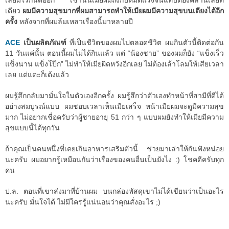
เลยมีไรกันต่ออีก เช้านั้นเมียผมถึงกับหมดแรงจนแทบต้องคลานเลยที
เดียว
ผมมีความสุขมากที่ผมสามารถทำให้เมียผมมีความสุขบนเตียงได้อีก
ครั้ง
หลังจากที่ผมล้มเหลวเรื่องนี้มาหลายปี
ACE
เป็นผลิตภัณฑ์
ที่เป็นชีวิตของผมไปตลอดชีวิต ผมกินตัวนี้ติดต่อกัน
11 วันแค่นั้น ตอนนี้ผมไม่ได้กินแล้ว แต่ “น้องชาย” ของผมก็ยัง “แข็งเร็ว
แข็งนาน แข็งโป๊ก” ไม่ทำให้เมียผิดหวังอีกเลย ไม่ต้องเล้าโลมให้เสียเวลา
เลย แต่แตะก็เด้งแล้ว
ผมรู้สึกกลับมามั่นใจในตัวเองอีกครั้ง ผมรู้สึกว่าตัวเองทำหน้าที่สามีที่ดีได้
อย่างสมบูรณ์แบบ ผมชอบเวลาเห็นเมียเสร็จ หน้าเมียผมจะดูมีความสุข
มาก ไม่อยากเชื่อครับว่าผู้ชายอายุ 51 กว่า ๆ แบบผมยังทำให้เมียมีความ
สุขแบบนี้ได้ทุกวัน
ถ้าคุณเป็นคนหนึ่งที่เคยเกินอาหารเสริมตัวนี้ ช่วยมาเล่าให้กันฟังหน่อย
นะครับ ผมอยากรู้เหมือนกันว่าเรื่องของคนอื่นเป็นยังไง :) โชคดีครับทุก
คน
ป.ล. ตอนที่เขาส่งมาที่บ้านผม บนกล่องพัสดุเขาไม่ได้เขียนว่าเป็นอะไร
นะครับ มั่นใจได้ ไม่มีใครรู้แน่นอนว่าคุณสั่งอะไร ;)