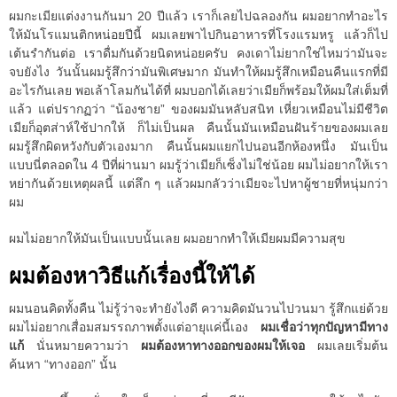
ผมกะเมียแต่งงานกันมา 20 ปีแล้ว เราก็เลยไปฉลองกัน ผมอยากทำอะไร
ให้มันโรแมนติกหน่อยปีนี้ ผมเลยพาไปกินอาหารที่โรงแรมหรู แล้วก็ไป
เต้นรำกันต่อ เราดื่มกันด้วยนิดหน่อยครับ คงเดาไม่ยากใช่ไหมว่ามันจะ
จบยังไง วันนั้นผมรู้สึกว่ามันพิเศษมาก มันทำให้ผมรู้สึกเหมือนคืนแรกที่มี
อะไรกันเลย พอเล้าโลมกันได้ที่ ผมบอกได้เลยว่าเมียก็พร้อมให้ผมใส่เต็มที่
แล้ว แต่ปรากฏว่า “น้องชาย” ของผมมันหลับสนิท เหี่ยวเหมือนไม่มีชีวิต
เมียก็อุตส่าห์ใช้ปากให้ ก็ไม่เป็นผล คืนนั้นมันเหมือนฝันร้ายของผมเลย
ผมรู้สึกผิดหวังกับตัวเองมาก คืนนั้นผมแยกไปนอนอีกห้องหนึ่ง มันเป็น
แบบนี่ตลอดใน 4 ปีที่ผ่านมา ผมรู้ว่าเมียก็เซ็งไม่ใช่น้อย ผมไม่อยากให้เรา
หย่ากันด้วยเหตุผลนี้ แต่ลึก ๆ แล้วผมกลัวว่าเมียจะไปหาผู้ชายที่หนุ่มกว่า
ผม
ผมไม่อยากให้มันเป็นแบบนั้นเลย ผมอยากทำให้เมียผมมีความสุข
ผมต้องหาวิธีแก้เรื่องนี้ให้ได้
ผมนอนคิดทั้งคืน ไม่รู้ว่าจะทำยังไงดี ความคิดมันวนไปวนมา รู้สึกแย่ด้วย
ผมไม่อยากเสื่อมสมรรถภาพตั้งแต่อายุแค่นี้เอง
ผมเชื่อว่าทุกปัญหามีทาง
แก้
นั่นหมายความว่า
ผมต้องหาทางออกของผมให้เจอ
ผมเลยเริ่มต้น
ค้นหา “ทางออก” นั้น