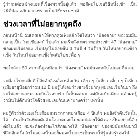
รู้ว่าผมค่อนข้างแอนตี้เรื่องพวกนี้อยู่แล้ว พอดีผมไปเจอวิธีหนึ่งเข้า เป็น
วิธีที่ปลอดภัยมากเพราะเป็นวิธีธรรมชาติ
ช่วงเวลาที่ไม่อยากพูดถึง
ก่อนหน้านี่ ผมเคยเล่าให้พวกคุณฟังแล้วใช่ไหมว่า “น้องชาย” ของผมมัน
กลายเป็น “มะเขือเผา” ไปแล้ว ผมเริ่มสังเกตว่าพอย่างเข้า 47 “น้องชาย”
ของผมเริ่มงอแง เริ่มปลุกไม่ค่อยตื่น 3 วันดี 4 วันร้าย วันไหนอยากแข็งก็
แข็ง วันไหนไม่อยากแข็งก็หลับไปซะดื้อ ๆ
พอใกล้จะ 50 คราวนี้ดูเหมือนว่า “น้องชาย” ผมมันจะหลับไม่ยอมตื่นเลย
จะมีอะไรกะเมียที ก็อีหลั่กอีเหลื่อเหลือเกิน เดี๋ยว ๆ ก็เหี่ยว เดี๋ยว ๆ ก็เหี่ยว
(เมียอายุน้อยกว่าผม 12 ปี ผมรู้ได้เลยว่าเขาเซ็งมาก) ผมเลยเริ่มกินยา ถึง
จะไม่อยากอ่ะนะ ผมกินไวอากร้า ก็เห็นผลนะ แต่มันแป๋บเดียว แล้วผมรู้
ว่ามันไม่ดีกับหัวใจด้วย ผมเลยกินแค่ “บางครั้ง” เท่านั้น
ผมรู้ตัวว่าตัวเองเริ่มเสื่อมสมรรถภาพมาเกือบ 4 ปีแล้ว ผมยังจำคืนวันนั้น
ได้ มันเป็นวันที่ผมตัดสินใจว่าผมจะไม่ยอมปล่อยให้ตัวเองเป็นอย่างนี้อีก
ต่อไปแล้ว ผมจะต้องทำอะไรสักอย่างให้ “น้องชาย” ของผมมันกลับมามี
ชีวิตอีกครั้ง ถ้าไม่อย่างนั้นละก็ผมจะไปบวชเป็นพระให้รู้แล้วรู้รอดไป