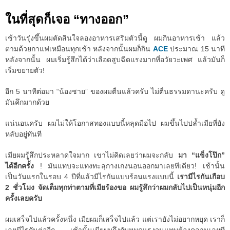
ในที่สุดก็เจอ “ทางออก”
เช้าวันรุ่งขึ้นผมตัดสินใจลองอาหารเสริมตัวนี้ดู ผมกินอาหารเช้า แล้ว
ตามด้วยกาแฟเหมือนทุกเช้า หลังจากนั้นผมก็กิน
ACE
ประมาณ 15 นาที
หลังจากนั้น ผมเริ่มรู้สึกได้ว่าเลือดสูบฉีดแรงมากที่อวัยวะเพศ แล้วมันก็
เริ่มขยายตัว!
อีก 5 นาทีต่อมา “น้องชาย” ของผมตื่นแล้วครับ ไม่ตื่นธรรมดานะครับ ดู
มันคึกมากด้วย
แน่นอนครับ ผมไม่ให้โอกาสทองแบบนี้หลุดมือไป ผมขึ้นไปปล้ำเมียที่ยัง
หลับอยู่ทันที
เมียผมรู้สึกประหลาดใจมาก เขาไม่คิดเลยว่าผมจะกลับ
มา “แข็งโป๊ก”
ได้อีกครั้ง
! มันแทบจะแทงทะลุกางเกงนอนออกมาเลยทีเดียว! เช้านั้น
เป็นวันแรกในรอบ 4 ปีที่แล้วมีไรกันแบบร้อนแรงแบบนี้
เรามีไรกันเกือบ
2 ชั่วโมง จัดเต็มทุกท่าตามที่เมียร้องขอ ผมรู้สึกว่าผมกลับไปเป็นหนุ่มอีก
ครั้งเลยครับ
ผมเสร็จไปแล้วครั้งหนึ่ง เมียผมก็เสร็จไปแล้ว แต่เรายังไม่อยากหยุด เราก็