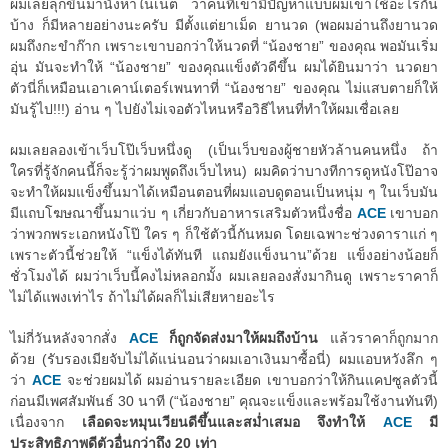
ผมเลยลุกขึ้นมานั่งหาในเน็ต ว่าคนที่เขามีปัญหาแบบผมเขาใช้อะไรกัน
บ้าง ก็มีหลายอย่างนะครับ มีตั้งแต่ยาเม็ด ยานวด (พอผมอ่านถึงยานวด
ผมถึงกะขำก๊าก เพราะเขาบอกว่าให้นวดที่ “น้องชาย” ของคุณ พอมันเริ่ม
อุ่น มันจะทำให้ “น้องชาย” ของคุณแข็งตัวดีขึ้น ผมได้ยินมาว่า นวดยา
ตัวนี่ก็เหมือนเอาเคาน์เตอร์เพนทาที่ “น้องชาย” ของคุณ ไม่แสบตายก็ให้
มันรู้ไป!!!) อ่าน ๆ ไปยังไม่เจอตัวไหนหรือวิธีไหนที่ทำให้ผมเชื่อเลย
ผมเลยลองเข้าเว็บโป๊เว็บหนึ่งดู (เป็นเว็บของผู้ชายหัวล้านคนหนึ่ง ถ้า
ใครที่รู้จักคนนี้ก็จะรู้ว่าผมพูดถึงเว็บไหน) ผมคิดว่าบางทีการดูหนังโป๊อาจ
จะทำให้ผมแข็งขึ้นมาได้เหมือนตอนที่ผมแอบดูตอนเป็นหนุ่ม ๆ ในเว็บมัน
มีแถบโฆษณาขึ้นมาแว่บ ๆ เกี่ยวกับอาหารเสริมตัวหนึ่งชื่อ
ACE
เขาบอก
ว่าพวกพระเอกหนังโป๊ ใคร ๆ ก็ใช้ตัวนี้กันหมด โดยเฉพาะช่วงดาราแก่ ๆ
เพราะตัวนี้ช่วยให้ “แข็งได้ทันที แถมยังแข็งนาน”ด้วย แข็งอย่างน้อยก็
ชั่วโมงได้ ผมว่าเว็บนี้คงไม่หลอกมั้ง ผมเลยลองสั่งมากินดู เพราะราคาก็
ไม่ได้แพงเท่าไร ถ้าไม่ได้ผลก็ไม่เสียหายอะไร
ไม่กี่วันหลังจากสั่ง
ACE
ก็ถูกจัดส่งมาให้ผมถึงบ้าน
แล้วราคาก็ถูกมาก
ด้วย (รับรองเมียจับไม่ได้แน่นอนว่าผมเอาเงินมาซื้อนี่) ผมแอบหวังลึก ๆ
ว่า
ACE
จะช่วยผมได้ ผมอ่านรายละเอียด เขาบอกว่าให้กินแคปซูลตัวนี้
ก่อนมีเพศสัมพันธ์ 30 นาที (“น้องชาย” คุณจะแข็งและพร้อมใช้งานทันที)
เนื่องจาก
เลือดจะหมุนเวียนดีขึ้นและสม่ำเสมอ จึงทำให้
ACE
มี
ประสิทธิภาพดีตัวอื่นกว่าถึง 20 เท่า