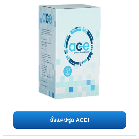
สั่งแคปซูล ACE!