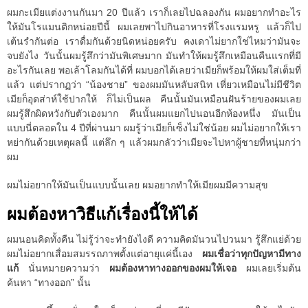
ผมกะเมียแต่งงานกันมา 20 ปีแล้ว เราก็เลยไปฉลองกัน ผมอยากทำอะไร
ให้มันโรแมนติกหน่อยปีนี้ ผมเลยพาไปกินอาหารที่โรงแรมหรู แล้วก็ไป
เต้นรำกันต่อ เราดื่มกันด้วยนิดหน่อยครับ คงเดาไม่ยากใช่ไหมว่ามันจะ
จบยังไง วันนั้นผมรู้สึกว่ามันพิเศษมาก มันทำให้ผมรู้สึกเหมือนคืนแรกที่มี
อะไรกันเลย พอเล้าโลมกันได้ที่ ผมบอกได้เลยว่าเมียก็พร้อมให้ผมใส่เต็มที่
แล้ว แต่ปรากฏว่า “น้องชาย” ของผมมันหลับสนิท เหี่ยวเหมือนไม่มีชีวิต
เมียก็อุตส่าห์ใช้ปากให้ ก็ไม่เป็นผล คืนนั้นมันเหมือนฝันร้ายของผมเลย
ผมรู้สึกผิดหวังกับตัวเองมาก คืนนั้นผมแยกไปนอนอีกห้องหนึ่ง มันเป็น
แบบนี่ตลอดใน 4 ปีที่ผ่านมา ผมรู้ว่าเมียก็เซ็งไม่ใช่น้อย ผมไม่อยากให้เรา
หย่ากันด้วยเหตุผลนี้ แต่ลึก ๆ แล้วผมกลัวว่าเมียจะไปหาผู้ชายที่หนุ่มกว่า
ผม
ผมไม่อยากให้มันเป็นแบบนั้นเลย ผมอยากทำให้เมียผมมีความสุข
ผมต้องหาวิธีแก้เรื่องนี้ให้ได้
ผมนอนคิดทั้งคืน ไม่รู้ว่าจะทำยังไงดี ความคิดมันวนไปวนมา รู้สึกแย่ด้วย
ผมไม่อยากเสื่อมสมรรถภาพตั้งแต่อายุแค่นี้เอง
ผมเชื่อว่าทุกปัญหามีทาง
แก้
นั่นหมายความว่า
ผมต้องหาทางออกของผมให้เจอ
ผมเลยเริ่มต้น
ค้นหา “ทางออก” นั้น