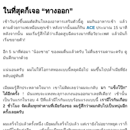
ในที่สุดก็เจอ “ทางออก”
เช้าวันรุ่งขึ้นผมตัดสินใจลองอาหารเสริมตัวนี้ดู ผมกินอาหารเช้า แล้ว
ตามด้วยกาแฟเหมือนทุกเช้า หลังจากนั้นผมก็กิน
ACE
ประมาณ 15 นาที
หลังจากนั้น ผมเริ่มรู้สึกได้ว่าเลือดสูบฉีดแรงมากที่อวัยวะเพศ แล้วมันก็
เริ่มขยายตัว!
อีก 5 นาทีต่อมา “น้องชาย” ของผมตื่นแล้วครับ ไม่ตื่นธรรมดานะครับ ดู
มันคึกมากด้วย
แน่นอนครับ ผมไม่ให้โอกาสทองแบบนี้หลุดมือไป ผมขึ้นไปปล้ำเมียที่ยัง
หลับอยู่ทันที
เมียผมรู้สึกประหลาดใจมาก เขาไม่คิดเลยว่าผมจะกลับ
มา “แข็งโป๊ก”
ได้อีกครั้ง
! มันแทบจะแทงทะลุกางเกงนอนออกมาเลยทีเดียว! เช้านั้น
เป็นวันแรกในรอบ 4 ปีที่แล้วมีไรกันแบบร้อนแรงแบบนี้
เรามีไรกันเกือบ
2 ชั่วโมง จัดเต็มทุกท่าตามที่เมียร้องขอ ผมรู้สึกว่าผมกลับไปเป็นหนุ่มอีก
ครั้งเลยครับ
ผมเสร็จไปแล้วครั้งหนึ่ง เมียผมก็เสร็จไปแล้ว แต่เรายังไม่อยากหยุด เราก็