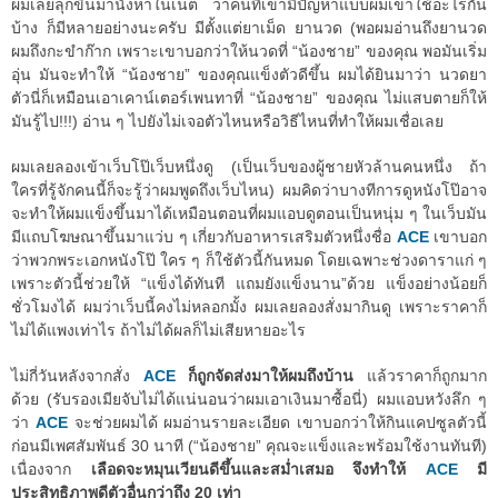
ผมเลยลุกขึ้นมานั่งหาในเน็ต ว่าคนที่เขามีปัญหาแบบผมเขาใช้อะไรกัน
บ้าง ก็มีหลายอย่างนะครับ มีตั้งแต่ยาเม็ด ยานวด (พอผมอ่านถึงยานวด
ผมถึงกะขำก๊าก เพราะเขาบอกว่าให้นวดที่ “น้องชาย” ของคุณ พอมันเริ่ม
อุ่น มันจะทำให้ “น้องชาย” ของคุณแข็งตัวดีขึ้น ผมได้ยินมาว่า นวดยา
ตัวนี่ก็เหมือนเอาเคาน์เตอร์เพนทาที่ “น้องชาย” ของคุณ ไม่แสบตายก็ให้
มันรู้ไป!!!) อ่าน ๆ ไปยังไม่เจอตัวไหนหรือวิธีไหนที่ทำให้ผมเชื่อเลย
ผมเลยลองเข้าเว็บโป๊เว็บหนึ่งดู (เป็นเว็บของผู้ชายหัวล้านคนหนึ่ง ถ้า
ใครที่รู้จักคนนี้ก็จะรู้ว่าผมพูดถึงเว็บไหน) ผมคิดว่าบางทีการดูหนังโป๊อาจ
จะทำให้ผมแข็งขึ้นมาได้เหมือนตอนที่ผมแอบดูตอนเป็นหนุ่ม ๆ ในเว็บมัน
มีแถบโฆษณาขึ้นมาแว่บ ๆ เกี่ยวกับอาหารเสริมตัวหนึ่งชื่อ
ACE
เขาบอก
ว่าพวกพระเอกหนังโป๊ ใคร ๆ ก็ใช้ตัวนี้กันหมด โดยเฉพาะช่วงดาราแก่ ๆ
เพราะตัวนี้ช่วยให้ “แข็งได้ทันที แถมยังแข็งนาน”ด้วย แข็งอย่างน้อยก็
ชั่วโมงได้ ผมว่าเว็บนี้คงไม่หลอกมั้ง ผมเลยลองสั่งมากินดู เพราะราคาก็
ไม่ได้แพงเท่าไร ถ้าไม่ได้ผลก็ไม่เสียหายอะไร
ไม่กี่วันหลังจากสั่ง
ACE
ก็ถูกจัดส่งมาให้ผมถึงบ้าน
แล้วราคาก็ถูกมาก
ด้วย (รับรองเมียจับไม่ได้แน่นอนว่าผมเอาเงินมาซื้อนี่) ผมแอบหวังลึก ๆ
ว่า
ACE
จะช่วยผมได้ ผมอ่านรายละเอียด เขาบอกว่าให้กินแคปซูลตัวนี้
ก่อนมีเพศสัมพันธ์ 30 นาที (“น้องชาย” คุณจะแข็งและพร้อมใช้งานทันที)
เนื่องจาก
เลือดจะหมุนเวียนดีขึ้นและสม่ำเสมอ จึงทำให้
ACE
มี
ประสิทธิภาพดีตัวอื่นกว่าถึง 20 เท่า