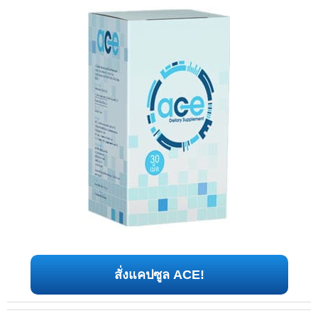
สั่งแคปซูล ACE!