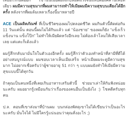
เลยมีไรกันต่ออีก เช้านั้นเมียผมถึงกับหมดแรงจนแทบต้องคลานเลยที
เดียว
ผมมีความสุขมากที่ผมสามารถทำให้เมียผมมีความสุขบนเตียงได้อีก
ครั้ง
หลังจากที่ผมล้มเหลวเรื่องนี้มาหลายปี
ACE
เป็นผลิตภัณฑ์
ที่เป็นชีวิตของผมไปตลอดชีวิต ผมกินตัวนี้ติดต่อกัน
11 วันแค่นั้น ตอนนี้ผมไม่ได้กินแล้ว แต่ “น้องชาย” ของผมก็ยัง “แข็งเร็ว
แข็งนาน แข็งโป๊ก” ไม่ทำให้เมียผิดหวังอีกเลย ไม่ต้องเล้าโลมให้เสียเวลา
เลย แต่แตะก็เด้งแล้ว
ผมรู้สึกกลับมามั่นใจในตัวเองอีกครั้ง ผมรู้สึกว่าตัวเองทำหน้าที่สามีที่ดีได้
อย่างสมบูรณ์แบบ ผมชอบเวลาเห็นเมียเสร็จ หน้าเมียผมจะดูมีความสุข
มาก ไม่อยากเชื่อครับว่าผู้ชายอายุ 51 กว่า ๆ แบบผมยังทำให้เมียมีความ
สุขแบบนี้ได้ทุกวัน
ถ้าคุณเป็นคนหนึ่งที่เคยเกินอาหารเสริมตัวนี้ ช่วยมาเล่าให้กันฟังหน่อย
นะครับ ผมอยากรู้เหมือนกันว่าเรื่องของคนอื่นเป็นยังไง :) โชคดีครับทุก
คน
ป.ล. ตอนที่เขาส่งมาที่บ้านผม บนกล่องพัสดุเขาไม่ได้เขียนว่าเป็นอะไร
นะครับ มั่นใจได้ ไม่มีใครรู้แน่นอนว่าคุณสั่งอะไร ;)