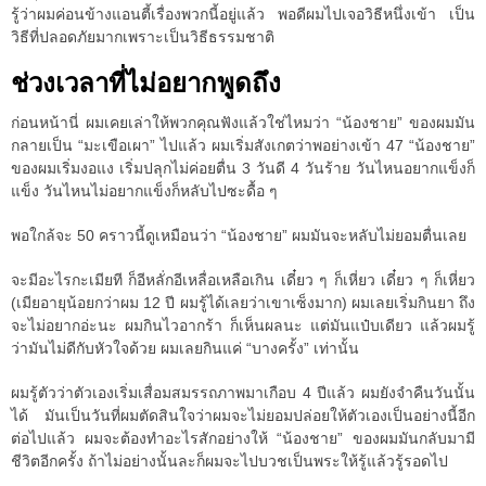
รู้ว่าผมค่อนข้างแอนตี้เรื่องพวกนี้อยู่แล้ว พอดีผมไปเจอวิธีหนึ่งเข้า เป็น
วิธีที่ปลอดภัยมากเพราะเป็นวิธีธรรมชาติ
ช่วงเวลาที่ไม่อยากพูดถึง
ก่อนหน้านี่ ผมเคยเล่าให้พวกคุณฟังแล้วใช่ไหมว่า “น้องชาย” ของผมมัน
กลายเป็น “มะเขือเผา” ไปแล้ว ผมเริ่มสังเกตว่าพอย่างเข้า 47 “น้องชาย”
ของผมเริ่มงอแง เริ่มปลุกไม่ค่อยตื่น 3 วันดี 4 วันร้าย วันไหนอยากแข็งก็
แข็ง วันไหนไม่อยากแข็งก็หลับไปซะดื้อ ๆ
พอใกล้จะ 50 คราวนี้ดูเหมือนว่า “น้องชาย” ผมมันจะหลับไม่ยอมตื่นเลย
จะมีอะไรกะเมียที ก็อีหลั่กอีเหลื่อเหลือเกิน เดี๋ยว ๆ ก็เหี่ยว เดี๋ยว ๆ ก็เหี่ยว
(เมียอายุน้อยกว่าผม 12 ปี ผมรู้ได้เลยว่าเขาเซ็งมาก) ผมเลยเริ่มกินยา ถึง
จะไม่อยากอ่ะนะ ผมกินไวอากร้า ก็เห็นผลนะ แต่มันแป๋บเดียว แล้วผมรู้
ว่ามันไม่ดีกับหัวใจด้วย ผมเลยกินแค่ “บางครั้ง” เท่านั้น
ผมรู้ตัวว่าตัวเองเริ่มเสื่อมสมรรถภาพมาเกือบ 4 ปีแล้ว ผมยังจำคืนวันนั้น
ได้ มันเป็นวันที่ผมตัดสินใจว่าผมจะไม่ยอมปล่อยให้ตัวเองเป็นอย่างนี้อีก
ต่อไปแล้ว ผมจะต้องทำอะไรสักอย่างให้ “น้องชาย” ของผมมันกลับมามี
ชีวิตอีกครั้ง ถ้าไม่อย่างนั้นละก็ผมจะไปบวชเป็นพระให้รู้แล้วรู้รอดไป