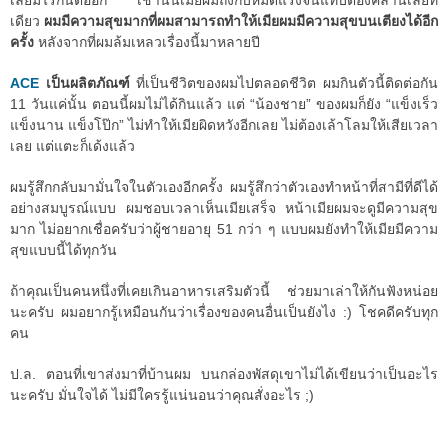
เลยมีไรกันต่ออีก เช้านั้นเมียผมถึงกับหมดแรงจนแทบต้องคลานเลยที
เดียว
ผมมีความสุขมากที่ผมสามารถทำให้เมียผมมีความสุขบนเตียงได้อีก
ครั้ง
หลังจากที่ผมล้มเหลวเรื่องนี้มาหลายปี
ACE
เป็นผลิตภัณฑ์
ที่เป็นชีวิตของผมไปตลอดชีวิต ผมกินตัวนี้ติดต่อกัน
11 วันแค่นั้น ตอนนี้ผมไม่ได้กินแล้ว แต่ “น้องชาย” ของผมก็ยัง “แข็งเร็ว
แข็งนาน แข็งโป๊ก” ไม่ทำให้เมียผิดหวังอีกเลย ไม่ต้องเล้าโลมให้เสียเวลา
เลย แต่แตะก็เด้งแล้ว
ผมรู้สึกกลับมามั่นใจในตัวเองอีกครั้ง ผมรู้สึกว่าตัวเองทำหน้าที่สามีที่ดีได้
อย่างสมบูรณ์แบบ ผมชอบเวลาเห็นเมียเสร็จ หน้าเมียผมจะดูมีความสุข
มาก ไม่อยากเชื่อครับว่าผู้ชายอายุ 51 กว่า ๆ แบบผมยังทำให้เมียมีความ
สุขแบบนี้ได้ทุกวัน
ถ้าคุณเป็นคนหนึ่งที่เคยเกินอาหารเสริมตัวนี้ ช่วยมาเล่าให้กันฟังหน่อย
นะครับ ผมอยากรู้เหมือนกันว่าเรื่องของคนอื่นเป็นยังไง :) โชคดีครับทุก
คน
ป.ล. ตอนที่เขาส่งมาที่บ้านผม บนกล่องพัสดุเขาไม่ได้เขียนว่าเป็นอะไร
นะครับ มั่นใจได้ ไม่มีใครรู้แน่นอนว่าคุณสั่งอะไร ;)