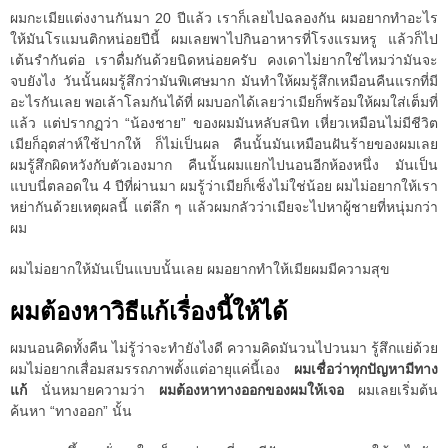
ผมกะเมียแต่งงานกันมา 20 ปีแล้ว เราก็เลยไปฉลองกัน ผมอยากทำอะไร
ให้มันโรแมนติกหน่อยปีนี้ ผมเลยพาไปกินอาหารที่โรงแรมหรู แล้วก็ไป
เต้นรำกันต่อ เราดื่มกันด้วยนิดหน่อยครับ คงเดาไม่ยากใช่ไหมว่ามันจะ
จบยังไง วันนั้นผมรู้สึกว่ามันพิเศษมาก มันทำให้ผมรู้สึกเหมือนคืนแรกที่มี
อะไรกันเลย พอเล้าโลมกันได้ที่ ผมบอกได้เลยว่าเมียก็พร้อมให้ผมใส่เต็มที่
แล้ว แต่ปรากฏว่า “น้องชาย” ของผมมันหลับสนิท เหี่ยวเหมือนไม่มีชีวิต
เมียก็อุตส่าห์ใช้ปากให้ ก็ไม่เป็นผล คืนนั้นมันเหมือนฝันร้ายของผมเลย
ผมรู้สึกผิดหวังกับตัวเองมาก คืนนั้นผมแยกไปนอนอีกห้องหนึ่ง มันเป็น
แบบนี่ตลอดใน 4 ปีที่ผ่านมา ผมรู้ว่าเมียก็เซ็งไม่ใช่น้อย ผมไม่อยากให้เรา
หย่ากันด้วยเหตุผลนี้ แต่ลึก ๆ แล้วผมกลัวว่าเมียจะไปหาผู้ชายที่หนุ่มกว่า
ผม
ผมไม่อยากให้มันเป็นแบบนั้นเลย ผมอยากทำให้เมียผมมีความสุข
ผมต้องหาวิธีแก้เรื่องนี้ให้ได้
ผมนอนคิดทั้งคืน ไม่รู้ว่าจะทำยังไงดี ความคิดมันวนไปวนมา รู้สึกแย่ด้วย
ผมไม่อยากเสื่อมสมรรถภาพตั้งแต่อายุแค่นี้เอง
ผมเชื่อว่าทุกปัญหามีทาง
แก้
นั่นหมายความว่า
ผมต้องหาทางออกของผมให้เจอ
ผมเลยเริ่มต้น
ค้นหา “ทางออก” นั้น