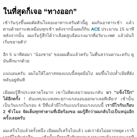
ในที่สุดก็เจอ “ทางออก”
เช้าวันรุ่งขึ้นผมตัดสินใจลองอาหารเสริมตัวนี้ดู ผมกินอาหารเช้า แล้ว
ตามด้วยกาแฟเหมือนทุกเช้า หลังจากนั้นผมก็กิน
ACE
ประมาณ 15 นาที
หลังจากนั้น ผมเริ่มรู้สึกได้ว่าเลือดสูบฉีดแรงมากที่อวัยวะเพศ แล้วมันก็
เริ่มขยายตัว!
อีก 5 นาทีต่อมา “น้องชาย” ของผมตื่นแล้วครับ ไม่ตื่นธรรมดานะครับ ดู
มันคึกมากด้วย
แน่นอนครับ ผมไม่ให้โอกาสทองแบบนี้หลุดมือไป ผมขึ้นไปปล้ำเมียที่ยัง
หลับอยู่ทันที
เมียผมรู้สึกประหลาดใจมาก เขาไม่คิดเลยว่าผมจะกลับ
มา “แข็งโป๊ก”
ได้อีกครั้ง
! มันแทบจะแทงทะลุกางเกงนอนออกมาเลยทีเดียว! เช้านั้น
เป็นวันแรกในรอบ 4 ปีที่แล้วมีไรกันแบบร้อนแรงแบบนี้
เรามีไรกันเกือบ
2 ชั่วโมง จัดเต็มทุกท่าตามที่เมียร้องขอ ผมรู้สึกว่าผมกลับไปเป็นหนุ่มอีก
ครั้งเลยครับ
ผมเสร็จไปแล้วครั้งหนึ่ง เมียผมก็เสร็จไปแล้ว แต่เรายังไม่อยากหยุด เราก็