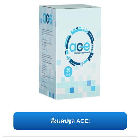
สั่งแคปซูล ACE!