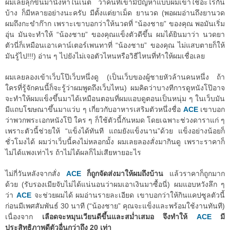
ผมเลยลุกขึ้นมานั่งหาในเน็ต ว่าคนที่เขามีปัญหาแบบผมเขาใช้อะไรกัน
บ้าง ก็มีหลายอย่างนะครับ มีตั้งแต่ยาเม็ด ยานวด (พอผมอ่านถึงยานวด
ผมถึงกะขำก๊าก เพราะเขาบอกว่าให้นวดที่ “น้องชาย” ของคุณ พอมันเริ่ม
อุ่น มันจะทำให้ “น้องชาย” ของคุณแข็งตัวดีขึ้น ผมได้ยินมาว่า นวดยา
ตัวนี่ก็เหมือนเอาเคาน์เตอร์เพนทาที่ “น้องชาย” ของคุณ ไม่แสบตายก็ให้
มันรู้ไป!!!) อ่าน ๆ ไปยังไม่เจอตัวไหนหรือวิธีไหนที่ทำให้ผมเชื่อเลย
ผมเลยลองเข้าเว็บโป๊เว็บหนึ่งดู (เป็นเว็บของผู้ชายหัวล้านคนหนึ่ง ถ้า
ใครที่รู้จักคนนี้ก็จะรู้ว่าผมพูดถึงเว็บไหน) ผมคิดว่าบางทีการดูหนังโป๊อาจ
จะทำให้ผมแข็งขึ้นมาได้เหมือนตอนที่ผมแอบดูตอนเป็นหนุ่ม ๆ ในเว็บมัน
มีแถบโฆษณาขึ้นมาแว่บ ๆ เกี่ยวกับอาหารเสริมตัวหนึ่งชื่อ
ACE
เขาบอก
ว่าพวกพระเอกหนังโป๊ ใคร ๆ ก็ใช้ตัวนี้กันหมด โดยเฉพาะช่วงดาราแก่ ๆ
เพราะตัวนี้ช่วยให้ “แข็งได้ทันที แถมยังแข็งนาน”ด้วย แข็งอย่างน้อยก็
ชั่วโมงได้ ผมว่าเว็บนี้คงไม่หลอกมั้ง ผมเลยลองสั่งมากินดู เพราะราคาก็
ไม่ได้แพงเท่าไร ถ้าไม่ได้ผลก็ไม่เสียหายอะไร
ไม่กี่วันหลังจากสั่ง
ACE
ก็ถูกจัดส่งมาให้ผมถึงบ้าน
แล้วราคาก็ถูกมาก
ด้วย (รับรองเมียจับไม่ได้แน่นอนว่าผมเอาเงินมาซื้อนี่) ผมแอบหวังลึก ๆ
ว่า
ACE
จะช่วยผมได้ ผมอ่านรายละเอียด เขาบอกว่าให้กินแคปซูลตัวนี้
ก่อนมีเพศสัมพันธ์ 30 นาที (“น้องชาย” คุณจะแข็งและพร้อมใช้งานทันที)
เนื่องจาก
เลือดจะหมุนเวียนดีขึ้นและสม่ำเสมอ จึงทำให้
ACE
มี
ประสิทธิภาพดีตัวอื่นกว่าถึง 20 เท่า