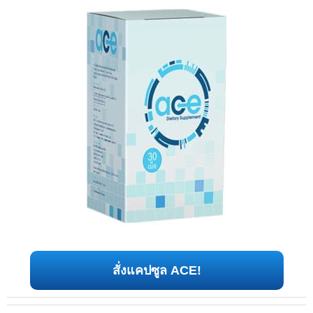
สั่งแคปซูล ACE!