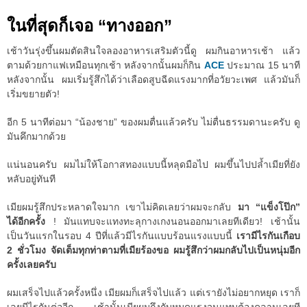
ในที่สุดก็เจอ “ทางออก”
เช้าวันรุ่งขึ้นผมตัดสินใจลองอาหารเสริมตัวนี้ดู ผมกินอาหารเช้า แล้ว
ตามด้วยกาแฟเหมือนทุกเช้า หลังจากนั้นผมก็กิน
ACE
ประมาณ 15 นาที
หลังจากนั้น ผมเริ่มรู้สึกได้ว่าเลือดสูบฉีดแรงมากที่อวัยวะเพศ แล้วมันก็
เริ่มขยายตัว!
อีก 5 นาทีต่อมา “น้องชาย” ของผมตื่นแล้วครับ ไม่ตื่นธรรมดานะครับ ดู
มันคึกมากด้วย
แน่นอนครับ ผมไม่ให้โอกาสทองแบบนี้หลุดมือไป ผมขึ้นไปปล้ำเมียที่ยัง
หลับอยู่ทันที
เมียผมรู้สึกประหลาดใจมาก เขาไม่คิดเลยว่าผมจะกลับ
มา “แข็งโป๊ก”
ได้อีกครั้ง
! มันแทบจะแทงทะลุกางเกงนอนออกมาเลยทีเดียว! เช้านั้น
เป็นวันแรกในรอบ 4 ปีที่แล้วมีไรกันแบบร้อนแรงแบบนี้
เรามีไรกันเกือบ
2 ชั่วโมง จัดเต็มทุกท่าตามที่เมียร้องขอ ผมรู้สึกว่าผมกลับไปเป็นหนุ่มอีก
ครั้งเลยครับ
ผมเสร็จไปแล้วครั้งหนึ่ง เมียผมก็เสร็จไปแล้ว แต่เรายังไม่อยากหยุด เราก็