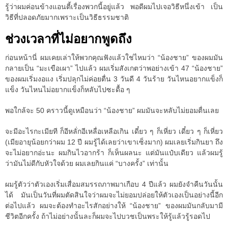
รู้ว่าผมค่อนข้างแอนตี้เรื่องพวกนี้อยู่แล้ว พอดีผมไปเจอวิธีหนึ่งเข้า เป็น
วิธีที่ปลอดภัยมากเพราะเป็นวิธีธรรมชาติ
ช่วงเวลาที่ไม่อยากพูดถึง
ก่อนหน้านี่ ผมเคยเล่าให้พวกคุณฟังแล้วใช่ไหมว่า “น้องชาย” ของผมมัน
กลายเป็น “มะเขือเผา” ไปแล้ว ผมเริ่มสังเกตว่าพอย่างเข้า 47 “น้องชาย”
ของผมเริ่มงอแง เริ่มปลุกไม่ค่อยตื่น 3 วันดี 4 วันร้าย วันไหนอยากแข็งก็
แข็ง วันไหนไม่อยากแข็งก็หลับไปซะดื้อ ๆ
พอใกล้จะ 50 คราวนี้ดูเหมือนว่า “น้องชาย” ผมมันจะหลับไม่ยอมตื่นเลย
จะมีอะไรกะเมียที ก็อีหลั่กอีเหลื่อเหลือเกิน เดี๋ยว ๆ ก็เหี่ยว เดี๋ยว ๆ ก็เหี่ยว
(เมียอายุน้อยกว่าผม 12 ปี ผมรู้ได้เลยว่าเขาเซ็งมาก) ผมเลยเริ่มกินยา ถึง
จะไม่อยากอ่ะนะ ผมกินไวอากร้า ก็เห็นผลนะ แต่มันแป๋บเดียว แล้วผมรู้
ว่ามันไม่ดีกับหัวใจด้วย ผมเลยกินแค่ “บางครั้ง” เท่านั้น
ผมรู้ตัวว่าตัวเองเริ่มเสื่อมสมรรถภาพมาเกือบ 4 ปีแล้ว ผมยังจำคืนวันนั้น
ได้ มันเป็นวันที่ผมตัดสินใจว่าผมจะไม่ยอมปล่อยให้ตัวเองเป็นอย่างนี้อีก
ต่อไปแล้ว ผมจะต้องทำอะไรสักอย่างให้ “น้องชาย” ของผมมันกลับมามี
ชีวิตอีกครั้ง ถ้าไม่อย่างนั้นละก็ผมจะไปบวชเป็นพระให้รู้แล้วรู้รอดไป