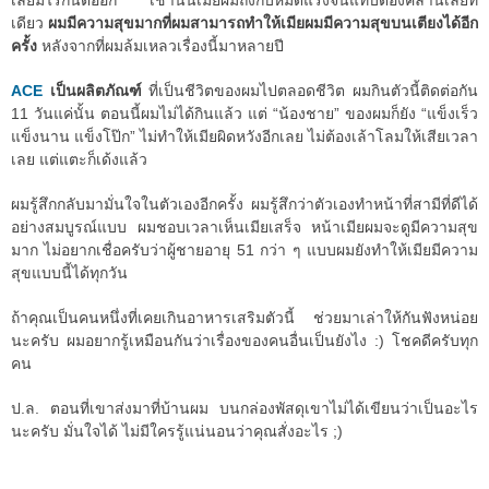
เลยมีไรกันต่ออีก เช้านั้นเมียผมถึงกับหมดแรงจนแทบต้องคลานเลยที
เดียว
ผมมีความสุขมากที่ผมสามารถทำให้เมียผมมีความสุขบนเตียงได้อีก
ครั้ง
หลังจากที่ผมล้มเหลวเรื่องนี้มาหลายปี
ACE
เป็นผลิตภัณฑ์
ที่เป็นชีวิตของผมไปตลอดชีวิต ผมกินตัวนี้ติดต่อกัน
11 วันแค่นั้น ตอนนี้ผมไม่ได้กินแล้ว แต่ “น้องชาย” ของผมก็ยัง “แข็งเร็ว
แข็งนาน แข็งโป๊ก” ไม่ทำให้เมียผิดหวังอีกเลย ไม่ต้องเล้าโลมให้เสียเวลา
เลย แต่แตะก็เด้งแล้ว
ผมรู้สึกกลับมามั่นใจในตัวเองอีกครั้ง ผมรู้สึกว่าตัวเองทำหน้าที่สามีที่ดีได้
อย่างสมบูรณ์แบบ ผมชอบเวลาเห็นเมียเสร็จ หน้าเมียผมจะดูมีความสุข
มาก ไม่อยากเชื่อครับว่าผู้ชายอายุ 51 กว่า ๆ แบบผมยังทำให้เมียมีความ
สุขแบบนี้ได้ทุกวัน
ถ้าคุณเป็นคนหนึ่งที่เคยเกินอาหารเสริมตัวนี้ ช่วยมาเล่าให้กันฟังหน่อย
นะครับ ผมอยากรู้เหมือนกันว่าเรื่องของคนอื่นเป็นยังไง :) โชคดีครับทุก
คน
ป.ล. ตอนที่เขาส่งมาที่บ้านผม บนกล่องพัสดุเขาไม่ได้เขียนว่าเป็นอะไร
นะครับ มั่นใจได้ ไม่มีใครรู้แน่นอนว่าคุณสั่งอะไร ;)