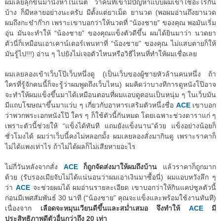
ผมเลยลุกขึ้นมานั่งหาในเน็ต ว่าคนที่เขามีปัญหาแบบผมเขาใช้อะไรกัน
บ้าง ก็มีหลายอย่างนะครับ มีตั้งแต่ยาเม็ด ยานวด (พอผมอ่านถึงยานวด
ผมถึงกะขำก๊าก เพราะเขาบอกว่าให้นวดที่ “น้องชาย” ของคุณ พอมันเริ่ม
อุ่น มันจะทำให้ “น้องชาย” ของคุณแข็งตัวดีขึ้น ผมได้ยินมาว่า นวดยา
ตัวนี่ก็เหมือนเอาเคาน์เตอร์เพนทาที่ “น้องชาย” ของคุณ ไม่แสบตายก็ให้
มันรู้ไป!!!) อ่าน ๆ ไปยังไม่เจอตัวไหนหรือวิธีไหนที่ทำให้ผมเชื่อเลย
ผมเลยลองเข้าเว็บโป๊เว็บหนึ่งดู (เป็นเว็บของผู้ชายหัวล้านคนหนึ่ง ถ้า
ใครที่รู้จักคนนี้ก็จะรู้ว่าผมพูดถึงเว็บไหน) ผมคิดว่าบางทีการดูหนังโป๊อาจ
จะทำให้ผมแข็งขึ้นมาได้เหมือนตอนที่ผมแอบดูตอนเป็นหนุ่ม ๆ ในเว็บมัน
มีแถบโฆษณาขึ้นมาแว่บ ๆ เกี่ยวกับอาหารเสริมตัวหนึ่งชื่อ
ACE
เขาบอก
ว่าพวกพระเอกหนังโป๊ ใคร ๆ ก็ใช้ตัวนี้กันหมด โดยเฉพาะช่วงดาราแก่ ๆ
เพราะตัวนี้ช่วยให้ “แข็งได้ทันที แถมยังแข็งนาน”ด้วย แข็งอย่างน้อยก็
ชั่วโมงได้ ผมว่าเว็บนี้คงไม่หลอกมั้ง ผมเลยลองสั่งมากินดู เพราะราคาก็
ไม่ได้แพงเท่าไร ถ้าไม่ได้ผลก็ไม่เสียหายอะไร
ไม่กี่วันหลังจากสั่ง
ACE
ก็ถูกจัดส่งมาให้ผมถึงบ้าน
แล้วราคาก็ถูกมาก
ด้วย (รับรองเมียจับไม่ได้แน่นอนว่าผมเอาเงินมาซื้อนี่) ผมแอบหวังลึก ๆ
ว่า
ACE
จะช่วยผมได้ ผมอ่านรายละเอียด เขาบอกว่าให้กินแคปซูลตัวนี้
ก่อนมีเพศสัมพันธ์ 30 นาที (“น้องชาย” คุณจะแข็งและพร้อมใช้งานทันที)
เนื่องจาก
เลือดจะหมุนเวียนดีขึ้นและสม่ำเสมอ จึงทำให้
ACE
มี
ประสิทธิภาพดีตัวอื่นกว่าถึง 20 เท่า