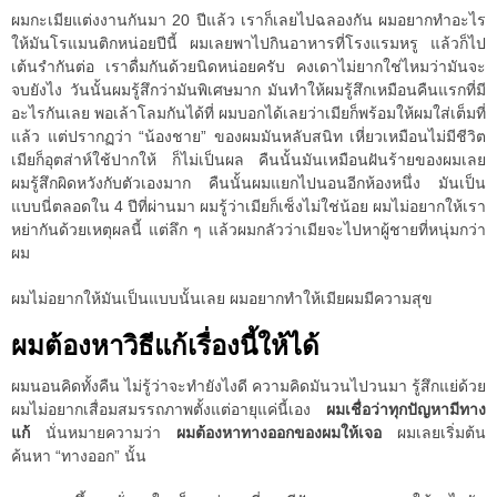
ผมกะเมียแต่งงานกันมา 20 ปีแล้ว เราก็เลยไปฉลองกัน ผมอยากทำอะไร
ให้มันโรแมนติกหน่อยปีนี้ ผมเลยพาไปกินอาหารที่โรงแรมหรู แล้วก็ไป
เต้นรำกันต่อ เราดื่มกันด้วยนิดหน่อยครับ คงเดาไม่ยากใช่ไหมว่ามันจะ
จบยังไง วันนั้นผมรู้สึกว่ามันพิเศษมาก มันทำให้ผมรู้สึกเหมือนคืนแรกที่มี
อะไรกันเลย พอเล้าโลมกันได้ที่ ผมบอกได้เลยว่าเมียก็พร้อมให้ผมใส่เต็มที่
แล้ว แต่ปรากฏว่า “น้องชาย” ของผมมันหลับสนิท เหี่ยวเหมือนไม่มีชีวิต
เมียก็อุตส่าห์ใช้ปากให้ ก็ไม่เป็นผล คืนนั้นมันเหมือนฝันร้ายของผมเลย
ผมรู้สึกผิดหวังกับตัวเองมาก คืนนั้นผมแยกไปนอนอีกห้องหนึ่ง มันเป็น
แบบนี่ตลอดใน 4 ปีที่ผ่านมา ผมรู้ว่าเมียก็เซ็งไม่ใช่น้อย ผมไม่อยากให้เรา
หย่ากันด้วยเหตุผลนี้ แต่ลึก ๆ แล้วผมกลัวว่าเมียจะไปหาผู้ชายที่หนุ่มกว่า
ผม
ผมไม่อยากให้มันเป็นแบบนั้นเลย ผมอยากทำให้เมียผมมีความสุข
ผมต้องหาวิธีแก้เรื่องนี้ให้ได้
ผมนอนคิดทั้งคืน ไม่รู้ว่าจะทำยังไงดี ความคิดมันวนไปวนมา รู้สึกแย่ด้วย
ผมไม่อยากเสื่อมสมรรถภาพตั้งแต่อายุแค่นี้เอง
ผมเชื่อว่าทุกปัญหามีทาง
แก้
นั่นหมายความว่า
ผมต้องหาทางออกของผมให้เจอ
ผมเลยเริ่มต้น
ค้นหา “ทางออก” นั้น