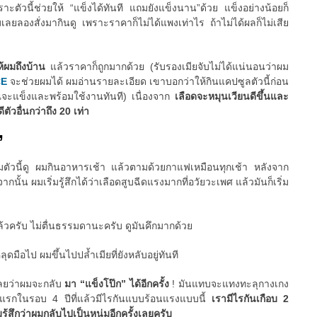
ัวนี้ช่วยให้ “แข็งได้ทันที แถมยังแข็งนาน”ด้วย แข็งอย่างน้อยก็
มเลยลองสั่งมากินดู เพราะราคาก็ไม่ได้แพงเท่าไร ถ้าไม่ได้ผลก็ไม่เสีย
ให้ผมถึงบ้าน
แล้วราคาก็ถูกมากด้วย (รับรองเมียจับไม่ได้แน่นอนว่าผม
CE
จะช่วยผมได้ ผมอ่านรายละเอียด เขาบอกว่าให้กินแคปซูลตัวนี้ก่อน
ณจะแข็งและพร้อมใช้งานทันที) เนื่องจาก
เลือดจะหมุนเวียนดีขึ้นและ
ตัวอื่นกว่าถึง 20 เท่า
”
ริมตัวนี้ดู ผมกินอาหารเช้า แล้วตามด้วยกาแฟเหมือนทุกเช้า หลังจาก
ั้น ผมเริ่มรู้สึกได้ว่าเลือดสูบฉีดแรงมากที่อวัยวะเพศ แล้วมันก็เริ่ม
ล้วครับ ไม่ตื่นธรรมดานะครับ ดูมันคึกมากด้วย
มือไป ผมขึ้นไปปล้ำเมียที่ยังหลับอยู่ทันที
เลยว่าผมจะกลับ
มา “แข็งโป๊ก” ได้อีกครั้ง
! มันแทบจะแทงทะลุกางเกง
ันแรกในรอบ 4 ปีที่แล้วมีไรกันแบบร้อนแรงแบบนี้
เรามีไรกันเกือบ 2
มรู้สึกว่าผมกลับไปเป็นหนุ่มอีกครั้งเลยครับ