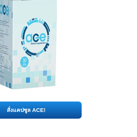
สั่งแคปซูล ACE!