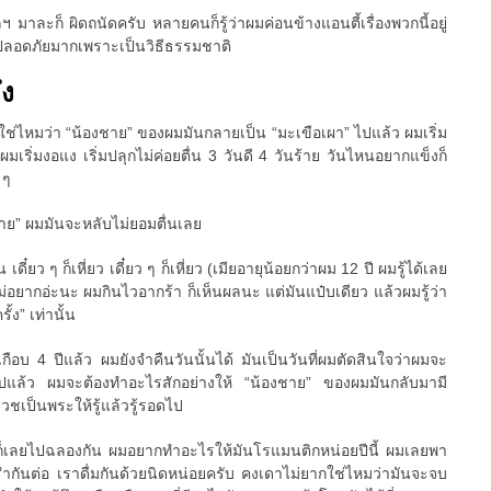
 มาละก็ ผิดถนัดครับ หลายคนก็รู้ว่าผมค่อนข้างแอนตี้เรื่องพวกนี้อยู่
ที่ปลอดภัยมากเพราะเป็นวิธีธรรมชาติ
ึง
วใช่ไหมว่า “น้องชาย” ของผมมันกลายเป็น “มะเขือเผา” ไปแล้ว ผมเริ่ม
มเริ่มงอแง เริ่มปลุกไม่ค่อยตื่น 3 วันดี 4 วันร้าย วันไหนอยากแข็งก็
 ๆ
ชาย” ผมมันจะหลับไม่ยอมตื่นเลย
น เดี๋ยว ๆ ก็เหี่ยว เดี๋ยว ๆ ก็เหี่ยว (เมียอายุน้อยกว่าผม 12 ปี ผมรู้ได้เลย
ม่อยากอ่ะนะ ผมกินไวอากร้า ก็เห็นผลนะ แต่มันแป๋บเดียว แล้วผมรู้ว่า
้ง” เท่านั้น
เกือบ 4 ปีแล้ว ผมยังจำคืนวันนั้นได้ มันเป็นวันที่ผมตัดสินใจว่าผมจะ
ต่อไปแล้ว ผมจะต้องทำอะไรสักอย่างให้ “น้องชาย” ของผมมันกลับมามี
บวชเป็นพระให้รู้แล้วรู้รอดไป
ก็เลยไปฉลองกัน ผมอยากทำอะไรให้มันโรแมนติกหน่อยปีนี้ ผมเลยพา
รำกันต่อ เราดื่มกันด้วยนิดหน่อยครับ คงเดาไม่ยากใช่ไหมว่ามันจะจบ