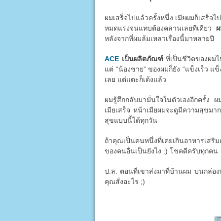
ผมเสร็จไปแล้วครั้งหนึ่ง เมียผมก็เสร็จไป
หมดแรงจนแทบต้องคลานเลยทีเดียว
ผ
หลังจากที่ผมล้มเหลวเรื่องนี้มาหลายปี
ACE
เป็นผลิตภัณฑ์
ที่เป็นชีวิตของผมไ
แต่ “น้องชาย” ของผมก็ยัง “แข็งเร็ว แข็
เลย แต่แตะก็เด้งแล้ว
ผมรู้สึกกลับมามั่นใจในตัวเองอีกครั้ง ผ
เมียเสร็จ หน้าเมียผมจะดูมีความสุขมาก
สุขแบบนี้ได้ทุกวัน
ถ้าคุณเป็นคนหนึ่งที่เคยเกินอาหารเสริม
ของคนอื่นเป็นยังไง :) โชคดีครับทุกคน
ป.ล. ตอนที่เขาส่งมาที่บ้านผม บนกล่องพ
คุณสั่งอะไร ;)