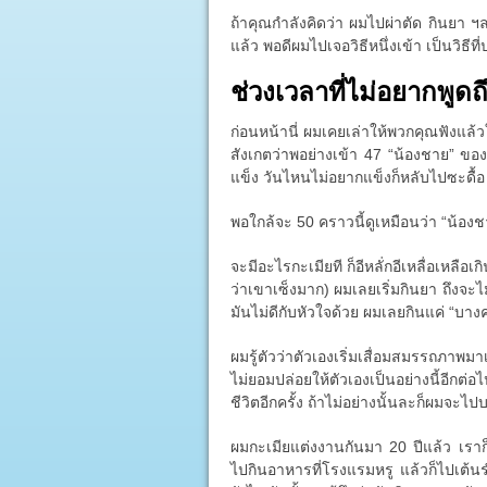
ถ้าคุณกำลังคิดว่า ผมไปผ่าตัด กินยา ฯลฯ
แล้ว พอดีผมไปเจอวิธีหนึ่งเข้า เป็นวิธี
ช่วงเวลาที่ไม่อยากพูดถ
ก่อนหน้านี่ ผมเคยเล่าให้พวกคุณฟังแล้
สังเกตว่าพอย่างเข้า 47 “น้องชาย” ของผ
แข็ง วันไหนไม่อยากแข็งก็หลับไปซะดื้อ
พอใกล้จะ 50 คราวนี้ดูเหมือนว่า “น้อง
จะมีอะไรกะเมียที ก็อีหลั่กอีเหลื่อเหลือเกิ
ว่าเขาเซ็งมาก) ผมเลยเริ่มกินยา ถึงจะไ
มันไม่ดีกับหัวใจด้วย ผมเลยกินแค่ “บางครั
ผมรู้ตัวว่าตัวเองเริ่มเสื่อมสมรรถภาพมา
ไม่ยอมปล่อยให้ตัวเองเป็นอย่างนี้อีก
ชีวิตอีกครั้ง ถ้าไม่อย่างนั้นละก็ผมจะไป
ผมกะเมียแต่งงานกันมา 20 ปีแล้ว เรา
ไปกินอาหารที่โรงแรมหรู แล้วก็ไปเต้น