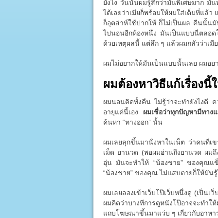
ยังไง วันนั้นผมรู้สึกว่ามันพิเศษมาก มั
ได้เลยว่าเมียก็พร้อมให้ผมใส่เต็มที่แล้
ก็อุตส่าห์ใช้ปากให้ ก็ไม่เป็นผล คืนนั้
ไปนอนอีกห้องหนึ่ง มันเป็นแบบนี่ตลอดใน
ด้วยเหตุผลนี้ แต่ลึก ๆ แล้วผมกลัวว่าเมี
ผมไม่อยากให้มันเป็นแบบนั้นเลย ผมอย
ผมต้องหาวิธีแก้เรื่องนี้ใ
ผมนอนคิดทั้งคืน ไม่รู้ว่าจะทำยังไงดี
อายุแค่นี้เอง
ผมเชื่อว่าทุกปัญหามีทาง
ค้นหา “ทางออก” นั้น
ผมเลยลุกขึ้นมานั่งหาในเน็ต ว่าคนที่เ
เม็ด ยานวด (พอผมอ่านถึงยานวด ผมถึง
อุ่น มันจะทำให้ “น้องชาย” ของคุณแข็ง
“น้องชาย” ของคุณ ไม่แสบตายก็ให้มันรู้ไ
ผมเลยลองเข้าเว็บโป๊เว็บหนึ่งดู (เป็นเว็บ
ผมคิดว่าบางทีการดูหนังโป๊อาจจะทำให
แถบโฆษณาขึ้นมาแว่บ ๆ เกี่ยวกับอาหารเ