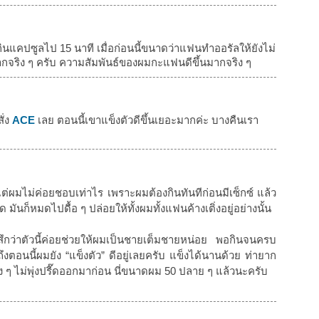
จากกินแคปซูลไป 15 นาที เมื่อก่อนนี้ขนาดว่าแฟนทำออรัลให้ยังไม่
ากจริง ๆ ครับ ความสัมพันธ์ของผมกะแฟนดีขึ้นมากจริง ๆ
ั่ง
ACE
เลย ตอนนี้เขาแข็งตัวดีขึ้นเยอะมากค่ะ บางคืนเรา
แต่ผมไม่ค่อยชอบเท่าไร เพราะผมต้องกินทันทีก่อนมีเซ็กซ์ แล้ว
 มันก็หมดไปดื้อ ๆ ปล่อยให้ทั้งผมทั้งแฟนค้างเติ่งอยู่อย่างนั้น
สึกว่าตัวนี้ค่อยช่วยให้ผมเป็นชายเต็มชายหน่อย พอกินจนครบ
งตอนนี้ผมยัง “แข็งตัว” ดีอยู่เลยครับ แข็งได้นานด้วย ท่ายาก
มง ๆ ไม่พุ่งปรี๊ดออกมาก่อน นี่ขนาดผม 50 ปลาย ๆ แล้วนะครับ