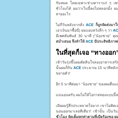
กันหมด โดยเฉพาะช่วงดาราแก่ ๆ เพราะต
ชั่วโมงได้ ผมว่าเว็บนี้คงไม่หลอกมั้ง ผ
หายอะไร
ไม่กี่วันหลังจากสั่ง
ACE
ก็ถูกจัดส่งมา
เอาเงินมาซื้อนี่) ผมแอบหวังลึก ๆ ว่า
A
มีเพศสัมพันธ์ 30 นาที (“น้องชาย” คุ
สม่ำเสมอ จึงทำให้
ACE
มีประสิทธิภาพดี
ในที่สุดก็เจอ “ทางออก
เช้าวันรุ่งขึ้นผมตัดสินใจลองอาหารเส
นั้นผมก็กิน
ACE
ประมาณ 15 นาทีหลังจากน
ขยายตัว!
อีก 5 นาทีต่อมา “น้องชาย” ของผมตื่นแ
แน่นอนครับ ผมไม่ให้โอกาสทองแบบนี้หลุด
เมียผมรู้สึกประหลาดใจมาก เขาไม่คิด
นอนออกมาเลยทีเดียว! เช้านั้น เป็นว
ชั่วโมง จัดเต็มทุกท่าตามที่เมียร้องขอ ผ