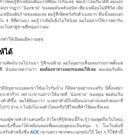
นทำให้ผมรู้สึกเหมือนคืนแรกที่มีอะไรกันเลย พอเล้าโลมกันได้ที่ ผมบอก
ว แต่ปรากฏว่า “น้องชาย” ของผมมันหลับสนิท เหี่ยวเหมือนไม่มีชีวิต เมีย
นมันเหมือนฝันร้ายของผมเลย ผมรู้สึกผิดหวังกับตัวเองมาก คืนนั้นผมแยก
 4 ปีที่ผ่านมา ผมรู้ว่าเมียก็เซ็งไม่ใช่น้อย ผมไม่อยากให้เราหย่ากัน
ยจะไปหาผู้ชายที่หนุ่มกว่าผม
ากทำให้เมียผมมีความสุข
ห้ได้
 ความคิดมันวนไปวนมา รู้สึกแย่ด้วย ผมไม่อยากเสื่อมสมรรถภาพตั้งแต่
แก้
นั่นหมายความว่า
ผมต้องหาทางออกของผมให้เจอ
ผมเลยเริ่มต้น
ขามีปัญหาแบบผมเขาใช้อะไรกันบ้าง ก็มีหลายอย่างนะครับ มีตั้งแต่ยา
กะขำก๊าก เพราะเขาบอกว่าให้นวดที่ “น้องชาย” ของคุณ พอมันเริ่ม
ตัวดีขึ้น ผมได้ยินมาว่า นวดยาตัวนี่ก็เหมือนเอาเคาน์เตอร์เพนทาที่
ป!!!) อ่าน ๆ ไปยังไม่เจอตัวไหนหรือวิธีไหนที่ทำให้ผมเชื่อเลย
ของผู้ชายหัวล้านคนหนึ่ง ถ้าใครที่รู้จักคนนี้ก็จะรู้ว่าผมพูดถึงเว็บไหน)
้ผมแข็งขึ้นมาได้เหมือนตอนที่ผมแอบดูตอนเป็นหนุ่ม ๆ ในเว็บมันมี
สริมตัวหนึ่งชื่อ
ACE
เขาบอกว่าพวกพระเอกหนังโป๊ ใคร ๆ ก็ใช้ตัวนี้