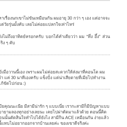
เรื่องนกเขาไม่ขันเหมือนกัน ผมอายุ 30 กว่า ๆ เอง แต่อาจจะ
แต่วัยรุ่นมั้งคับ เลยไม่ค่อยแปลกใจเท่าไหร่
ยังไม่ถึงอาทิตย์หรอกครับ บอกได้คำเดียวว่า ผม “ทึ่ง อึ้ง” ส่วน
ริง ๆ คับ
ย์เมื่อวานนี้เอง เพราะผมไม่ค่อยสะดวกให้ส่งมาที่คอนโด ผม
 แค่ 30 นาทีเองครับ แข็งปั๋ง แต่น่าเสียดายที่เมียไปทำงาน
ก้ขัดไปก่อน :)
มียคุณนะเนีย มีสามีน่ารัก ๆ แบบเนี่ย เรากะสามีก็มีปัญหาแบบ
ก็พยายามลองทุกอย่างเลยนะ เคยไปผ่าตัดมาแล้วด้วย ตอนนี้คิด
้ตอนนั้นตัดสินใจทำไปได้ยังไง สามีกิน ACE เหมือนกัน ง่ายแล้ว
ี้แทบไม่อยากออกจากบ้านเลยค่ะ ของเขาดีจริงค่ะ