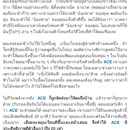
ผมเลยลุกขึ้นมานั่งหาในเน็ต ว่าคนที่เขามีปัญหาแบบผมเขาใช้อะไรกัน
บ้าง ก็มีหลายอย่างนะครับ มีตั้งแต่ยาเม็ด ยานวด (พอผมอ่านถึงยานวด
ผมถึงกะขำก๊าก เพราะเขาบอกว่าให้นวดที่ “น้องชาย” ของคุณ พอมันเริ่ม
อุ่น มันจะทำให้ “น้องชาย” ของคุณแข็งตัวดีขึ้น ผมได้ยินมาว่า นวดยา
ตัวนี่ก็เหมือนเอาเคาน์เตอร์เพนทาที่ “น้องชาย” ของคุณ ไม่แสบตายก็ให้
มันรู้ไป!!!) อ่าน ๆ ไปยังไม่เจอตัวไหนหรือวิธีไหนที่ทำให้ผมเชื่อเลย
ผมเลยลองเข้าเว็บโป๊เว็บหนึ่งดู (เป็นเว็บของผู้ชายหัวล้านคนหนึ่ง ถ้า
ใครที่รู้จักคนนี้ก็จะรู้ว่าผมพูดถึงเว็บไหน) ผมคิดว่าบางทีการดูหนังโป๊อาจ
จะทำให้ผมแข็งขึ้นมาได้เหมือนตอนที่ผมแอบดูตอนเป็นหนุ่ม ๆ ในเว็บมัน
มีแถบโฆษณาขึ้นมาแว่บ ๆ เกี่ยวกับอาหารเสริมตัวหนึ่งชื่อ
ACE
เขาบอก
ว่าพวกพระเอกหนังโป๊ ใคร ๆ ก็ใช้ตัวนี้กันหมด โดยเฉพาะช่วงดาราแก่ ๆ
เพราะตัวนี้ช่วยให้ “แข็งได้ทันที แถมยังแข็งนาน”ด้วย แข็งอย่างน้อยก็
ชั่วโมงได้ ผมว่าเว็บนี้คงไม่หลอกมั้ง ผมเลยลองสั่งมากินดู เพราะราคาก็
ไม่ได้แพงเท่าไร ถ้าไม่ได้ผลก็ไม่เสียหายอะไร
ไม่กี่วันหลังจากสั่ง
ACE
ก็ถูกจัดส่งมาให้ผมถึงบ้าน
แล้วราคาก็ถูกมาก
ด้วย (รับรองเมียจับไม่ได้แน่นอนว่าผมเอาเงินมาซื้อนี่) ผมแอบหวังลึก ๆ
ว่า
ACE
จะช่วยผมได้ ผมอ่านรายละเอียด เขาบอกว่าให้กินแคปซูลตัวนี้
ก่อนมีเพศสัมพันธ์ 30 นาที (“น้องชาย” คุณจะแข็งและพร้อมใช้งานทันที)
เนื่องจาก
เลือดจะหมุนเวียนดีขึ้นและสม่ำเสมอ จึงทำให้
ACE
มี
ประสิทธิภาพดีตัวอื่นกว่าถึง 20 เท่า