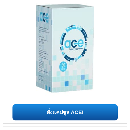
สั่งแคปซูล ACE!