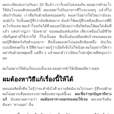
ผมกะเมียแต่งงานกันมา 20 ปีแล้ว เราก็เลยไปฉลองกัน ผมอยากทำอะไร
ให้มันโรแมนติกหน่อยปีนี้ ผมเลยพาไปกินอาหารที่โรงแรมหรู แล้วก็ไป
เต้นรำกันต่อ เราดื่มกันด้วยนิดหน่อยครับ คงเดาไม่ยากใช่ไหมว่ามันจะ
จบยังไง วันนั้นผมรู้สึกว่ามันพิเศษมาก มันทำให้ผมรู้สึกเหมือนคืนแรกที่มี
อะไรกันเลย พอเล้าโลมกันได้ที่ ผมบอกได้เลยว่าเมียก็พร้อมให้ผมใส่เต็มที่
แล้ว แต่ปรากฏว่า “น้องชาย” ของผมมันหลับสนิท เหี่ยวเหมือนไม่มีชีวิต
เมียก็อุตส่าห์ใช้ปากให้ ก็ไม่เป็นผล คืนนั้นมันเหมือนฝันร้ายของผมเลย
ผมรู้สึกผิดหวังกับตัวเองมาก คืนนั้นผมแยกไปนอนอีกห้องหนึ่ง มันเป็น
แบบนี่ตลอดใน 4 ปีที่ผ่านมา ผมรู้ว่าเมียก็เซ็งไม่ใช่น้อย ผมไม่อยากให้เรา
หย่ากันด้วยเหตุผลนี้ แต่ลึก ๆ แล้วผมกลัวว่าเมียจะไปหาผู้ชายที่หนุ่มกว่า
ผม
ผมไม่อยากให้มันเป็นแบบนั้นเลย ผมอยากทำให้เมียผมมีความสุข
ผมต้องหาวิธีแก้เรื่องนี้ให้ได้
ผมนอนคิดทั้งคืน ไม่รู้ว่าจะทำยังไงดี ความคิดมันวนไปวนมา รู้สึกแย่ด้วย
ผมไม่อยากเสื่อมสมรรถภาพตั้งแต่อายุแค่นี้เอง
ผมเชื่อว่าทุกปัญหามีทาง
แก้
นั่นหมายความว่า
ผมต้องหาทางออกของผมให้เจอ
ผมเลยเริ่มต้น
ค้นหา “ทางออก” นั้น