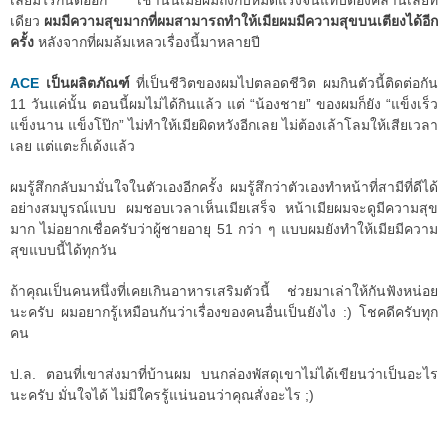
เลยมีไรกันต่ออีก เช้านั้นเมียผมถึงกับหมดแรงจนแทบต้องคลานเลยที
เดียว
ผมมีความสุขมากที่ผมสามารถทำให้เมียผมมีความสุขบนเตียงได้อีก
ครั้ง
หลังจากที่ผมล้มเหลวเรื่องนี้มาหลายปี
ACE
เป็นผลิตภัณฑ์
ที่เป็นชีวิตของผมไปตลอดชีวิต ผมกินตัวนี้ติดต่อกัน
11 วันแค่นั้น ตอนนี้ผมไม่ได้กินแล้ว แต่ “น้องชาย” ของผมก็ยัง “แข็งเร็ว
แข็งนาน แข็งโป๊ก” ไม่ทำให้เมียผิดหวังอีกเลย ไม่ต้องเล้าโลมให้เสียเวลา
เลย แต่แตะก็เด้งแล้ว
ผมรู้สึกกลับมามั่นใจในตัวเองอีกครั้ง ผมรู้สึกว่าตัวเองทำหน้าที่สามีที่ดีได้
อย่างสมบูรณ์แบบ ผมชอบเวลาเห็นเมียเสร็จ หน้าเมียผมจะดูมีความสุข
มาก ไม่อยากเชื่อครับว่าผู้ชายอายุ 51 กว่า ๆ แบบผมยังทำให้เมียมีความ
สุขแบบนี้ได้ทุกวัน
ถ้าคุณเป็นคนหนึ่งที่เคยเกินอาหารเสริมตัวนี้ ช่วยมาเล่าให้กันฟังหน่อย
นะครับ ผมอยากรู้เหมือนกันว่าเรื่องของคนอื่นเป็นยังไง :) โชคดีครับทุก
คน
ป.ล. ตอนที่เขาส่งมาที่บ้านผม บนกล่องพัสดุเขาไม่ได้เขียนว่าเป็นอะไร
นะครับ มั่นใจได้ ไม่มีใครรู้แน่นอนว่าคุณสั่งอะไร ;)