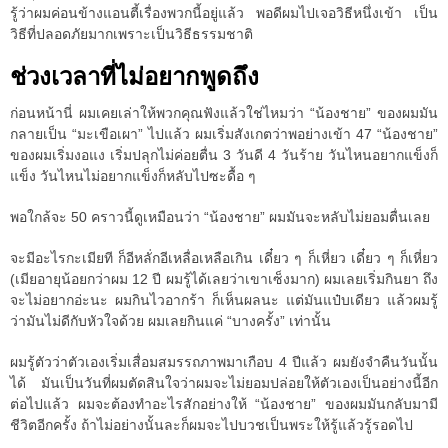
รู้ว่าผมค่อนข้างแอนตี้เรื่องพวกนี้อยู่แล้ว พอดีผมไปเจอวิธีหนึ่งเข้า เป็น
วิธีที่ปลอดภัยมากเพราะเป็นวิธีธรรมชาติ
ช่วงเวลาที่ไม่อยากพูดถึง
ก่อนหน้านี่ ผมเคยเล่าให้พวกคุณฟังแล้วใช่ไหมว่า “น้องชาย” ของผมมัน
กลายเป็น “มะเขือเผา” ไปแล้ว ผมเริ่มสังเกตว่าพอย่างเข้า 47 “น้องชาย”
ของผมเริ่มงอแง เริ่มปลุกไม่ค่อยตื่น 3 วันดี 4 วันร้าย วันไหนอยากแข็งก็
แข็ง วันไหนไม่อยากแข็งก็หลับไปซะดื้อ ๆ
พอใกล้จะ 50 คราวนี้ดูเหมือนว่า “น้องชาย” ผมมันจะหลับไม่ยอมตื่นเลย
จะมีอะไรกะเมียที ก็อีหลั่กอีเหลื่อเหลือเกิน เดี๋ยว ๆ ก็เหี่ยว เดี๋ยว ๆ ก็เหี่ยว
(เมียอายุน้อยกว่าผม 12 ปี ผมรู้ได้เลยว่าเขาเซ็งมาก) ผมเลยเริ่มกินยา ถึง
จะไม่อยากอ่ะนะ ผมกินไวอากร้า ก็เห็นผลนะ แต่มันแป๋บเดียว แล้วผมรู้
ว่ามันไม่ดีกับหัวใจด้วย ผมเลยกินแค่ “บางครั้ง” เท่านั้น
ผมรู้ตัวว่าตัวเองเริ่มเสื่อมสมรรถภาพมาเกือบ 4 ปีแล้ว ผมยังจำคืนวันนั้น
ได้ มันเป็นวันที่ผมตัดสินใจว่าผมจะไม่ยอมปล่อยให้ตัวเองเป็นอย่างนี้อีก
ต่อไปแล้ว ผมจะต้องทำอะไรสักอย่างให้ “น้องชาย” ของผมมันกลับมามี
ชีวิตอีกครั้ง ถ้าไม่อย่างนั้นละก็ผมจะไปบวชเป็นพระให้รู้แล้วรู้รอดไป