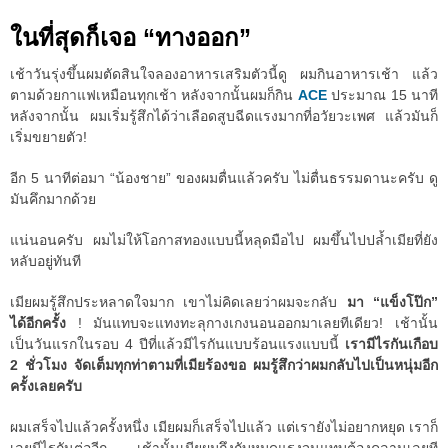
ในที่สุดก็เจอ “ทางออก”
เช้าวันรุ่งขึ้นผมตัดสินใจลองอาหารเสริมตัวนี้ดู ผมกินอาหารเช้า แล้ว
ตามด้วยกาแฟเหมือนทุกเช้า หลังจากนั้นผมก็กิน
ACE
ประมาณ 15 นาที
หลังจากนั้น ผมเริ่มรู้สึกได้ว่าเลือดสูบฉีดแรงมากที่อวัยวะเพศ แล้วมันก็
เริ่มขยายตัว!
อีก 5 นาทีต่อมา “น้องชาย” ของผมตื่นแล้วครับ ไม่ตื่นธรรมดานะครับ ดู
มันคึกมากด้วย
แน่นอนครับ ผมไม่ให้โอกาสทองแบบนี้หลุดมือไป ผมขึ้นไปปล้ำเมียที่ยัง
หลับอยู่ทันที
เมียผมรู้สึกประหลาดใจมาก เขาไม่คิดเลยว่าผมจะกลับ
มา “แข็งโป๊ก”
ได้อีกครั้ง
! มันแทบจะแทงทะลุกางเกงนอนออกมาเลยทีเดียว! เช้านั้น
เป็นวันแรกในรอบ 4 ปีที่แล้วมีไรกันแบบร้อนแรงแบบนี้
เรามีไรกันเกือบ
2 ชั่วโมง จัดเต็มทุกท่าตามที่เมียร้องขอ ผมรู้สึกว่าผมกลับไปเป็นหนุ่มอีก
ครั้งเลยครับ
ผมเสร็จไปแล้วครั้งหนึ่ง เมียผมก็เสร็จไปแล้ว แต่เรายังไม่อยากหยุด เราก็