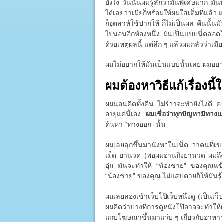
ยังไง วันนั้นผมรู้สึกว่ามันพิเศษมาก มั
ได้เลยว่าเมียก็พร้อมให้ผมใส่เต็มที่แล้
ก็อุตส่าห์ใช้ปากให้ ก็ไม่เป็นผล คืนนั้
ไปนอนอีกห้องหนึ่ง มันเป็นแบบนี่ตลอดใน
ด้วยเหตุผลนี้ แต่ลึก ๆ แล้วผมกลัวว่าเมี
ผมไม่อยากให้มันเป็นแบบนั้นเลย ผมอย
ผมต้องหาวิธีแก้เรื่องนี้ใ
ผมนอนคิดทั้งคืน ไม่รู้ว่าจะทำยังไงดี
อายุแค่นี้เอง
ผมเชื่อว่าทุกปัญหามีทาง
ค้นหา “ทางออก” นั้น
ผมเลยลุกขึ้นมานั่งหาในเน็ต ว่าคนที่เ
เม็ด ยานวด (พอผมอ่านถึงยานวด ผมถึง
อุ่น มันจะทำให้ “น้องชาย” ของคุณแข็ง
“น้องชาย” ของคุณ ไม่แสบตายก็ให้มันรู้ไ
ผมเลยลองเข้าเว็บโป๊เว็บหนึ่งดู (เป็นเว็บ
ผมคิดว่าบางทีการดูหนังโป๊อาจจะทำให
แถบโฆษณาขึ้นมาแว่บ ๆ เกี่ยวกับอาหารเ