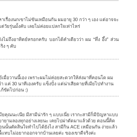
เรื่องนกเขาไม่ขันเหมือนกัน ผมอายุ 30 กว่า ๆ เอง แต่อาจจะ
แต่วัยรุ่นมั้งคับ เลยไม่ค่อยแปลกใจเท่าไหร่
ยังไม่ถึงอาทิตย์หรอกครับ บอกได้คำเดียวว่า ผม “ทึ่ง อึ้ง” ส่วน
ริง ๆ คับ
ย์เมื่อวานนี้เอง เพราะผมไม่ค่อยสะดวกให้ส่งมาที่คอนโด ผม
 แค่ 30 นาทีเองครับ แข็งปั๋ง แต่น่าเสียดายที่เมียไปทำงาน
ก้ขัดไปก่อน :)
มียคุณนะเนีย มีสามีน่ารัก ๆ แบบเนี่ย เรากะสามีก็มีปัญหาแบบ
ก็พยายามลองทุกอย่างเลยนะ เคยไปผ่าตัดมาแล้วด้วย ตอนนี้คิด
้ตอนนั้นตัดสินใจทำไปได้ยังไง สามีกิน ACE เหมือนกัน ง่ายแล้ว
ี้แทบไม่อยากออกจากบ้านเลยค่ะ ของเขาดีจริงค่ะ