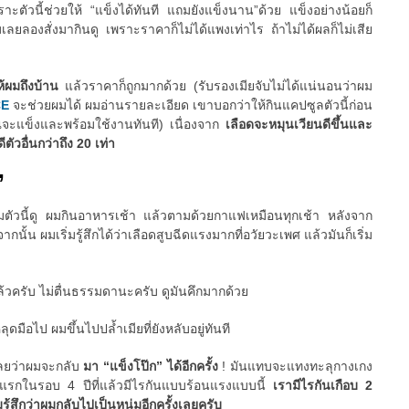
ัวนี้ช่วยให้ “แข็งได้ทันที แถมยังแข็งนาน”ด้วย แข็งอย่างน้อยก็
มเลยลองสั่งมากินดู เพราะราคาก็ไม่ได้แพงเท่าไร ถ้าไม่ได้ผลก็ไม่เสีย
ให้ผมถึงบ้าน
แล้วราคาก็ถูกมากด้วย (รับรองเมียจับไม่ได้แน่นอนว่าผม
CE
จะช่วยผมได้ ผมอ่านรายละเอียด เขาบอกว่าให้กินแคปซูลตัวนี้ก่อน
ณจะแข็งและพร้อมใช้งานทันที) เนื่องจาก
เลือดจะหมุนเวียนดีขึ้นและ
ตัวอื่นกว่าถึง 20 เท่า
”
ริมตัวนี้ดู ผมกินอาหารเช้า แล้วตามด้วยกาแฟเหมือนทุกเช้า หลังจาก
ั้น ผมเริ่มรู้สึกได้ว่าเลือดสูบฉีดแรงมากที่อวัยวะเพศ แล้วมันก็เริ่ม
ล้วครับ ไม่ตื่นธรรมดานะครับ ดูมันคึกมากด้วย
มือไป ผมขึ้นไปปล้ำเมียที่ยังหลับอยู่ทันที
เลยว่าผมจะกลับ
มา “แข็งโป๊ก” ได้อีกครั้ง
! มันแทบจะแทงทะลุกางเกง
ันแรกในรอบ 4 ปีที่แล้วมีไรกันแบบร้อนแรงแบบนี้
เรามีไรกันเกือบ 2
มรู้สึกว่าผมกลับไปเป็นหนุ่มอีกครั้งเลยครับ