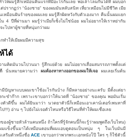
นทำให้ผมรู้สึกเหมือนคืนแรกที่มีอะไรกันเลย พอเล้าโลมกันได้ที่ ผมบอก
ว แต่ปรากฏว่า “น้องชาย” ของผมมันหลับสนิท เหี่ยวเหมือนไม่มีชีวิต เมีย
นมันเหมือนฝันร้ายของผมเลย ผมรู้สึกผิดหวังกับตัวเองมาก คืนนั้นผมแยก
 4 ปีที่ผ่านมา ผมรู้ว่าเมียก็เซ็งไม่ใช่น้อย ผมไม่อยากให้เราหย่ากัน
ยจะไปหาผู้ชายที่หนุ่มกว่าผม
ากทำให้เมียผมมีความสุข
ห้ได้
 ความคิดมันวนไปวนมา รู้สึกแย่ด้วย ผมไม่อยากเสื่อมสมรรถภาพตั้งแต่
แก้
นั่นหมายความว่า
ผมต้องหาทางออกของผมให้เจอ
ผมเลยเริ่มต้น
ขามีปัญหาแบบผมเขาใช้อะไรกันบ้าง ก็มีหลายอย่างนะครับ มีตั้งแต่ยา
กะขำก๊าก เพราะเขาบอกว่าให้นวดที่ “น้องชาย” ของคุณ พอมันเริ่ม
ตัวดีขึ้น ผมได้ยินมาว่า นวดยาตัวนี่ก็เหมือนเอาเคาน์เตอร์เพนทาที่
ป!!!) อ่าน ๆ ไปยังไม่เจอตัวไหนหรือวิธีไหนที่ทำให้ผมเชื่อเลย
ของผู้ชายหัวล้านคนหนึ่ง ถ้าใครที่รู้จักคนนี้ก็จะรู้ว่าผมพูดถึงเว็บไหน)
้ผมแข็งขึ้นมาได้เหมือนตอนที่ผมแอบดูตอนเป็นหนุ่ม ๆ ในเว็บมันมี
สริมตัวหนึ่งชื่อ
ACE
เขาบอกว่าพวกพระเอกหนังโป๊ ใคร ๆ ก็ใช้ตัวนี้