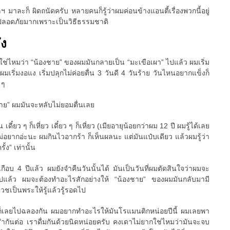
 มาละก็ ผิดถนัดครับ หลายคนก็รู้ว่าผมค่อนข้างแอนตี้เรื่องพวกนี้อยู่
ที่ปลอดภัยมากเพราะเป็นวิธีธรรมชาติ
ึง
วใช่ไหมว่า “น้องชาย” ของผมมันกลายเป็น “มะเขือเผา” ไปแล้ว ผมเริ่ม
มเริ่มงอแง เริ่มปลุกไม่ค่อยตื่น 3 วันดี 4 วันร้าย วันไหนอยากแข็งก็
 ๆ
ชาย” ผมมันจะหลับไม่ยอมตื่นเลย
น เดี๋ยว ๆ ก็เหี่ยว เดี๋ยว ๆ ก็เหี่ยว (เมียอายุน้อยกว่าผม 12 ปี ผมรู้ได้เลย
ม่อยากอ่ะนะ ผมกินไวอากร้า ก็เห็นผลนะ แต่มันแป๋บเดียว แล้วผมรู้ว่า
้ง” เท่านั้น
เกือบ 4 ปีแล้ว ผมยังจำคืนวันนั้นได้ มันเป็นวันที่ผมตัดสินใจว่าผมจะ
ต่อไปแล้ว ผมจะต้องทำอะไรสักอย่างให้ “น้องชาย” ของผมมันกลับมามี
บวชเป็นพระให้รู้แล้วรู้รอดไป
ก็เลยไปฉลองกัน ผมอยากทำอะไรให้มันโรแมนติกหน่อยปีนี้ ผมเลยพา
รำกันต่อ เราดื่มกันด้วยนิดหน่อยครับ คงเดาไม่ยากใช่ไหมว่ามันจะจบ