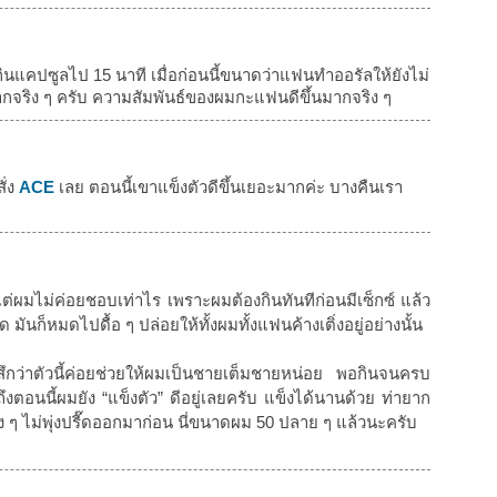
จากกินแคปซูลไป 15 นาที เมื่อก่อนนี้ขนาดว่าแฟนทำออรัลให้ยังไม่
ากจริง ๆ ครับ ความสัมพันธ์ของผมกะแฟนดีขึ้นมากจริง ๆ
ั่ง
ACE
เลย ตอนนี้เขาแข็งตัวดีขึ้นเยอะมากค่ะ บางคืนเรา
แต่ผมไม่ค่อยชอบเท่าไร เพราะผมต้องกินทันทีก่อนมีเซ็กซ์ แล้ว
 มันก็หมดไปดื้อ ๆ ปล่อยให้ทั้งผมทั้งแฟนค้างเติ่งอยู่อย่างนั้น
สึกว่าตัวนี้ค่อยช่วยให้ผมเป็นชายเต็มชายหน่อย พอกินจนครบ
งตอนนี้ผมยัง “แข็งตัว” ดีอยู่เลยครับ แข็งได้นานด้วย ท่ายาก
มง ๆ ไม่พุ่งปรี๊ดออกมาก่อน นี่ขนาดผม 50 ปลาย ๆ แล้วนะครับ