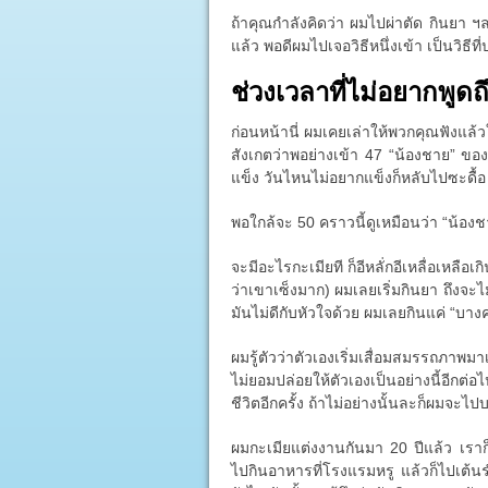
ถ้าคุณกำลังคิดว่า ผมไปผ่าตัด กินยา ฯลฯ
แล้ว พอดีผมไปเจอวิธีหนึ่งเข้า เป็นวิธี
ช่วงเวลาที่ไม่อยากพูดถ
ก่อนหน้านี่ ผมเคยเล่าให้พวกคุณฟังแล้
สังเกตว่าพอย่างเข้า 47 “น้องชาย” ของผ
แข็ง วันไหนไม่อยากแข็งก็หลับไปซะดื้อ
พอใกล้จะ 50 คราวนี้ดูเหมือนว่า “น้อง
จะมีอะไรกะเมียที ก็อีหลั่กอีเหลื่อเหลือเกิ
ว่าเขาเซ็งมาก) ผมเลยเริ่มกินยา ถึงจะไ
มันไม่ดีกับหัวใจด้วย ผมเลยกินแค่ “บางครั
ผมรู้ตัวว่าตัวเองเริ่มเสื่อมสมรรถภาพมา
ไม่ยอมปล่อยให้ตัวเองเป็นอย่างนี้อีก
ชีวิตอีกครั้ง ถ้าไม่อย่างนั้นละก็ผมจะไป
ผมกะเมียแต่งงานกันมา 20 ปีแล้ว เรา
ไปกินอาหารที่โรงแรมหรู แล้วก็ไปเต้น