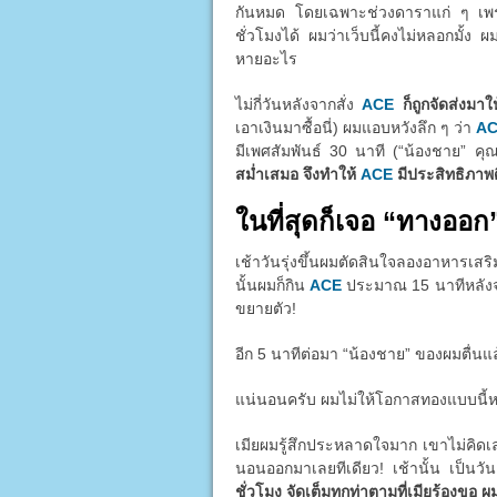
กันหมด โดยเฉพาะช่วงดาราแก่ ๆ เพราะต
ชั่วโมงได้ ผมว่าเว็บนี้คงไม่หลอกมั้ง ผ
หายอะไร
ไม่กี่วันหลังจากสั่ง
ACE
ก็ถูกจัดส่งมา
เอาเงินมาซื้อนี่) ผมแอบหวังลึก ๆ ว่า
A
มีเพศสัมพันธ์ 30 นาที (“น้องชาย” คุ
สม่ำเสมอ จึงทำให้
ACE
มีประสิทธิภาพดี
ในที่สุดก็เจอ “ทางออก
เช้าวันรุ่งขึ้นผมตัดสินใจลองอาหารเส
นั้นผมก็กิน
ACE
ประมาณ 15 นาทีหลังจากน
ขยายตัว!
อีก 5 นาทีต่อมา “น้องชาย” ของผมตื่นแ
แน่นอนครับ ผมไม่ให้โอกาสทองแบบนี้หลุด
เมียผมรู้สึกประหลาดใจมาก เขาไม่คิด
นอนออกมาเลยทีเดียว! เช้านั้น เป็นว
ชั่วโมง จัดเต็มทุกท่าตามที่เมียร้องขอ ผ