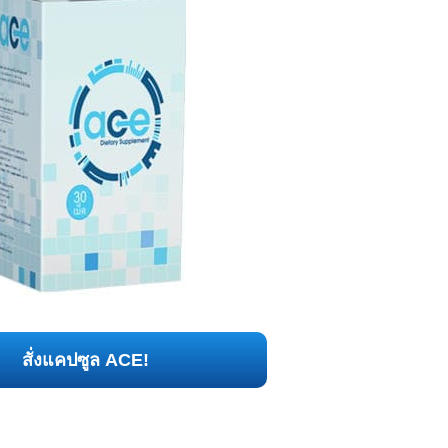
สั่งแคปซูล ACE!