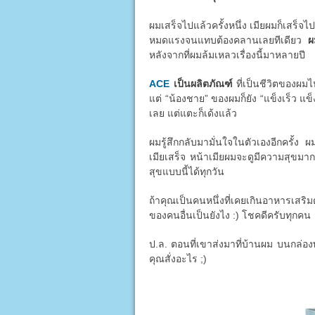
ผมเสร็จไปแล้วครั้งหนึ่ง เมียผมก็เสร็จไป
หมดแรงจนแทบต้องคลานเลยทีเดียว
ผ
หลังจากที่ผมล้มเหลวเรื่องนี้มาหลายปี
ACE
เป็นผลิตภัณฑ์
ที่เป็นชีวิตของผมไ
แต่ “น้องชาย” ของผมก็ยัง “แข็งเร็ว แข็
เลย แต่แตะก็เด้งแล้ว
ผมรู้สึกกลับมามั่นใจในตัวเองอีกครั้ง ผ
เมียเสร็จ หน้าเมียผมจะดูมีความสุขมาก
สุขแบบนี้ได้ทุกวัน
ถ้าคุณเป็นคนหนึ่งที่เคยเกินอาหารเสริม
ของคนอื่นเป็นยังไง :) โชคดีครับทุกคน
ป.ล. ตอนที่เขาส่งมาที่บ้านผม บนกล่องพ
คุณสั่งอะไร ;)