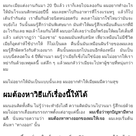
ผมกะเมียแต่งงานกันมา 20 ปีแล้ว เราก็เลยไปฉลองกัน ผมอยากทำอะไร
ให้มันโรแมนติกหน่อยปีนี้ ผมเลยพาไปกินอาหารที่โรงแรมหรู แล้วก็ไป
เต้นรำกันต่อ เราดื่มกันด้วยนิดหน่อยครับ คงเดาไม่ยากใช่ไหมว่ามันจะ
จบยังไง วันนั้นผมรู้สึกว่ามันพิเศษมาก มันทำให้ผมรู้สึกเหมือนคืนแรกที่มี
อะไรกันเลย พอเล้าโลมกันได้ที่ ผมบอกได้เลยว่าเมียก็พร้อมให้ผมใส่เต็มที่
แล้ว แต่ปรากฏว่า “น้องชาย” ของผมมันหลับสนิท เหี่ยวเหมือนไม่มีชีวิต
เมียก็อุตส่าห์ใช้ปากให้ ก็ไม่เป็นผล คืนนั้นมันเหมือนฝันร้ายของผมเลย
ผมรู้สึกผิดหวังกับตัวเองมาก คืนนั้นผมแยกไปนอนอีกห้องหนึ่ง มันเป็น
แบบนี่ตลอดใน 4 ปีที่ผ่านมา ผมรู้ว่าเมียก็เซ็งไม่ใช่น้อย ผมไม่อยากให้เรา
หย่ากันด้วยเหตุผลนี้ แต่ลึก ๆ แล้วผมกลัวว่าเมียจะไปหาผู้ชายที่หนุ่มกว่า
ผม
ผมไม่อยากให้มันเป็นแบบนั้นเลย ผมอยากทำให้เมียผมมีความสุข
ผมต้องหาวิธีแก้เรื่องนี้ให้ได้
ผมนอนคิดทั้งคืน ไม่รู้ว่าจะทำยังไงดี ความคิดมันวนไปวนมา รู้สึกแย่ด้วย
ผมไม่อยากเสื่อมสมรรถภาพตั้งแต่อายุแค่นี้เอง
ผมเชื่อว่าทุกปัญหามีทาง
แก้
นั่นหมายความว่า
ผมต้องหาทางออกของผมให้เจอ
ผมเลยเริ่มต้น
ค้นหา “ทางออก” นั้น