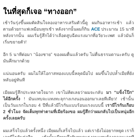
ในที่สุดก็เจอ “ทางออก”
เช้าวันรุ่งขึ้นผมตัดสินใจลองอาหารเสริมตัวนี้ดู ผมกินอาหารเช้า แล้ว
ตามด้วยกาแฟเหมือนทุกเช้า หลังจากนั้นผมก็กิน
ACE
ประมาณ 15 นาที
หลังจากนั้น ผมเริ่มรู้สึกได้ว่าเลือดสูบฉีดแรงมากที่อวัยวะเพศ แล้วมันก็
เริ่มขยายตัว!
อีก 5 นาทีต่อมา “น้องชาย” ของผมตื่นแล้วครับ ไม่ตื่นธรรมดานะครับ ดู
มันคึกมากด้วย
แน่นอนครับ ผมไม่ให้โอกาสทองแบบนี้หลุดมือไป ผมขึ้นไปปล้ำเมียที่ยัง
หลับอยู่ทันที
เมียผมรู้สึกประหลาดใจมาก เขาไม่คิดเลยว่าผมจะกลับ
มา “แข็งโป๊ก”
ได้อีกครั้ง
! มันแทบจะแทงทะลุกางเกงนอนออกมาเลยทีเดียว! เช้านั้น
เป็นวันแรกในรอบ 4 ปีที่แล้วมีไรกันแบบร้อนแรงแบบนี้
เรามีไรกันเกือบ
2 ชั่วโมง จัดเต็มทุกท่าตามที่เมียร้องขอ ผมรู้สึกว่าผมกลับไปเป็นหนุ่มอีก
ครั้งเลยครับ
ผมเสร็จไปแล้วครั้งหนึ่ง เมียผมก็เสร็จไปแล้ว แต่เรายังไม่อยากหยุด เราก็