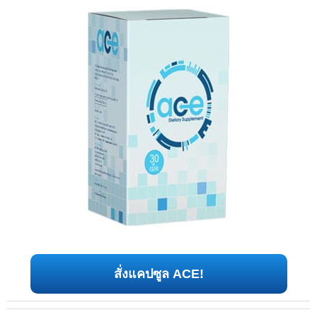
สั่งแคปซูล ACE!