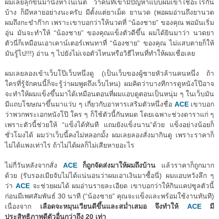
ผมเลยลุกขึ้นมานั่งหาในเน็ต ว่าคนที่เขามีปัญหาแบบผมเขาใช้อะไรกัน
บ้าง ก็มีหลายอย่างนะครับ มีตั้งแต่ยาเม็ด ยานวด (พอผมอ่านถึงยานวด
ผมถึงกะขำก๊าก เพราะเขาบอกว่าให้นวดที่ “น้องชาย” ของคุณ พอมันเริ่ม
อุ่น มันจะทำให้ “น้องชาย” ของคุณแข็งตัวดีขึ้น ผมได้ยินมาว่า นวดยา
ตัวนี่ก็เหมือนเอาเคาน์เตอร์เพนทาที่ “น้องชาย” ของคุณ ไม่แสบตายก็ให้
มันรู้ไป!!!) อ่าน ๆ ไปยังไม่เจอตัวไหนหรือวิธีไหนที่ทำให้ผมเชื่อเลย
ผมเลยลองเข้าเว็บโป๊เว็บหนึ่งดู (เป็นเว็บของผู้ชายหัวล้านคนหนึ่ง ถ้า
ใครที่รู้จักคนนี้ก็จะรู้ว่าผมพูดถึงเว็บไหน) ผมคิดว่าบางทีการดูหนังโป๊อาจ
จะทำให้ผมแข็งขึ้นมาได้เหมือนตอนที่ผมแอบดูตอนเป็นหนุ่ม ๆ ในเว็บมัน
มีแถบโฆษณาขึ้นมาแว่บ ๆ เกี่ยวกับอาหารเสริมตัวหนึ่งชื่อ
ACE
เขาบอก
ว่าพวกพระเอกหนังโป๊ ใคร ๆ ก็ใช้ตัวนี้กันหมด โดยเฉพาะช่วงดาราแก่ ๆ
เพราะตัวนี้ช่วยให้ “แข็งได้ทันที แถมยังแข็งนาน”ด้วย แข็งอย่างน้อยก็
ชั่วโมงได้ ผมว่าเว็บนี้คงไม่หลอกมั้ง ผมเลยลองสั่งมากินดู เพราะราคาก็
ไม่ได้แพงเท่าไร ถ้าไม่ได้ผลก็ไม่เสียหายอะไร
ไม่กี่วันหลังจากสั่ง
ACE
ก็ถูกจัดส่งมาให้ผมถึงบ้าน
แล้วราคาก็ถูกมาก
ด้วย (รับรองเมียจับไม่ได้แน่นอนว่าผมเอาเงินมาซื้อนี่) ผมแอบหวังลึก ๆ
ว่า
ACE
จะช่วยผมได้ ผมอ่านรายละเอียด เขาบอกว่าให้กินแคปซูลตัวนี้
ก่อนมีเพศสัมพันธ์ 30 นาที (“น้องชาย” คุณจะแข็งและพร้อมใช้งานทันที)
เนื่องจาก
เลือดจะหมุนเวียนดีขึ้นและสม่ำเสมอ จึงทำให้
ACE
มี
ประสิทธิภาพดีตัวอื่นกว่าถึง 20 เท่า