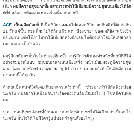
เลยมีไรกันต่ออีก เช้านั้นเมียผมถึงกับหมดแรงจนแทบต้องคลานเลยที
เดียว
ผมมีความสุขมากที่ผมสามารถทำให้เมียผมมีความสุขบนเตียงได้อีก
ครั้ง
หลังจากที่ผมล้มเหลวเรื่องนี้มาหลายปี
ACE
เป็นผลิตภัณฑ์
ที่เป็นชีวิตของผมไปตลอดชีวิต ผมกินตัวนี้ติดต่อกัน
11 วันแค่นั้น ตอนนี้ผมไม่ได้กินแล้ว แต่ “น้องชาย” ของผมก็ยัง “แข็งเร็ว
แข็งนาน แข็งโป๊ก” ไม่ทำให้เมียผิดหวังอีกเลย ไม่ต้องเล้าโลมให้เสียเวลา
เลย แต่แตะก็เด้งแล้ว
ผมรู้สึกกลับมามั่นใจในตัวเองอีกครั้ง ผมรู้สึกว่าตัวเองทำหน้าที่สามีที่ดีได้
อย่างสมบูรณ์แบบ ผมชอบเวลาเห็นเมียเสร็จ หน้าเมียผมจะดูมีความสุข
มาก ไม่อยากเชื่อครับว่าผู้ชายอายุ 51 กว่า ๆ แบบผมยังทำให้เมียมีความ
สุขแบบนี้ได้ทุกวัน
ถ้าคุณเป็นคนหนึ่งที่เคยเกินอาหารเสริมตัวนี้ ช่วยมาเล่าให้กันฟังหน่อย
นะครับ ผมอยากรู้เหมือนกันว่าเรื่องของคนอื่นเป็นยังไง :) โชคดีครับทุก
คน
ป.ล. ตอนที่เขาส่งมาที่บ้านผม บนกล่องพัสดุเขาไม่ได้เขียนว่าเป็นอะไร
นะครับ มั่นใจได้ ไม่มีใครรู้แน่นอนว่าคุณสั่งอะไร ;)