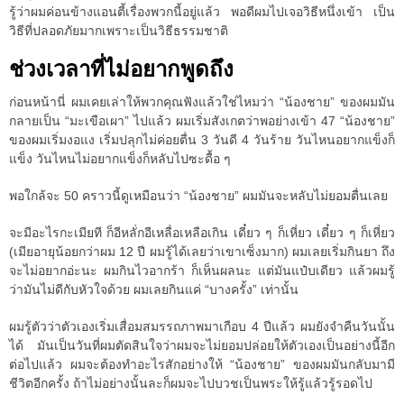
รู้ว่าผมค่อนข้างแอนตี้เรื่องพวกนี้อยู่แล้ว พอดีผมไปเจอวิธีหนึ่งเข้า เป็น
วิธีที่ปลอดภัยมากเพราะเป็นวิธีธรรมชาติ
ช่วงเวลาที่ไม่อยากพูดถึง
ก่อนหน้านี่ ผมเคยเล่าให้พวกคุณฟังแล้วใช่ไหมว่า “น้องชาย” ของผมมัน
กลายเป็น “มะเขือเผา” ไปแล้ว ผมเริ่มสังเกตว่าพอย่างเข้า 47 “น้องชาย”
ของผมเริ่มงอแง เริ่มปลุกไม่ค่อยตื่น 3 วันดี 4 วันร้าย วันไหนอยากแข็งก็
แข็ง วันไหนไม่อยากแข็งก็หลับไปซะดื้อ ๆ
พอใกล้จะ 50 คราวนี้ดูเหมือนว่า “น้องชาย” ผมมันจะหลับไม่ยอมตื่นเลย
จะมีอะไรกะเมียที ก็อีหลั่กอีเหลื่อเหลือเกิน เดี๋ยว ๆ ก็เหี่ยว เดี๋ยว ๆ ก็เหี่ยว
(เมียอายุน้อยกว่าผม 12 ปี ผมรู้ได้เลยว่าเขาเซ็งมาก) ผมเลยเริ่มกินยา ถึง
จะไม่อยากอ่ะนะ ผมกินไวอากร้า ก็เห็นผลนะ แต่มันแป๋บเดียว แล้วผมรู้
ว่ามันไม่ดีกับหัวใจด้วย ผมเลยกินแค่ “บางครั้ง” เท่านั้น
ผมรู้ตัวว่าตัวเองเริ่มเสื่อมสมรรถภาพมาเกือบ 4 ปีแล้ว ผมยังจำคืนวันนั้น
ได้ มันเป็นวันที่ผมตัดสินใจว่าผมจะไม่ยอมปล่อยให้ตัวเองเป็นอย่างนี้อีก
ต่อไปแล้ว ผมจะต้องทำอะไรสักอย่างให้ “น้องชาย” ของผมมันกลับมามี
ชีวิตอีกครั้ง ถ้าไม่อย่างนั้นละก็ผมจะไปบวชเป็นพระให้รู้แล้วรู้รอดไป