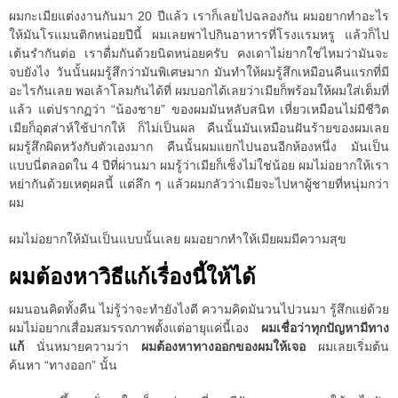
ผมกะเมียแต่งงานกันมา 20 ปีแล้ว เราก็เลยไปฉลองกัน ผมอยากทำอะไร
ให้มันโรแมนติกหน่อยปีนี้ ผมเลยพาไปกินอาหารที่โรงแรมหรู แล้วก็ไป
เต้นรำกันต่อ เราดื่มกันด้วยนิดหน่อยครับ คงเดาไม่ยากใช่ไหมว่ามันจะ
จบยังไง วันนั้นผมรู้สึกว่ามันพิเศษมาก มันทำให้ผมรู้สึกเหมือนคืนแรกที่มี
อะไรกันเลย พอเล้าโลมกันได้ที่ ผมบอกได้เลยว่าเมียก็พร้อมให้ผมใส่เต็มที่
แล้ว แต่ปรากฏว่า “น้องชาย” ของผมมันหลับสนิท เหี่ยวเหมือนไม่มีชีวิต
เมียก็อุตส่าห์ใช้ปากให้ ก็ไม่เป็นผล คืนนั้นมันเหมือนฝันร้ายของผมเลย
ผมรู้สึกผิดหวังกับตัวเองมาก คืนนั้นผมแยกไปนอนอีกห้องหนึ่ง มันเป็น
แบบนี่ตลอดใน 4 ปีที่ผ่านมา ผมรู้ว่าเมียก็เซ็งไม่ใช่น้อย ผมไม่อยากให้เรา
หย่ากันด้วยเหตุผลนี้ แต่ลึก ๆ แล้วผมกลัวว่าเมียจะไปหาผู้ชายที่หนุ่มกว่า
ผม
ผมไม่อยากให้มันเป็นแบบนั้นเลย ผมอยากทำให้เมียผมมีความสุข
ผมต้องหาวิธีแก้เรื่องนี้ให้ได้
ผมนอนคิดทั้งคืน ไม่รู้ว่าจะทำยังไงดี ความคิดมันวนไปวนมา รู้สึกแย่ด้วย
ผมไม่อยากเสื่อมสมรรถภาพตั้งแต่อายุแค่นี้เอง
ผมเชื่อว่าทุกปัญหามีทาง
แก้
นั่นหมายความว่า
ผมต้องหาทางออกของผมให้เจอ
ผมเลยเริ่มต้น
ค้นหา “ทางออก” นั้น