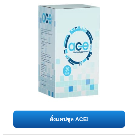
สั่งแคปซูล ACE!