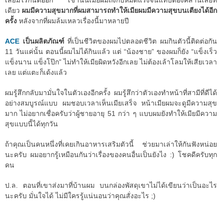
เลยมีไรกันต่ออีก เช้านั้นเมียผมถึงกับหมดแรงจนแทบต้องคลานเลยที
เดียว
ผมมีความสุขมากที่ผมสามารถทำให้เมียผมมีความสุขบนเตียงได้อีก
ครั้ง
หลังจากที่ผมล้มเหลวเรื่องนี้มาหลายปี
ACE
เป็นผลิตภัณฑ์
ที่เป็นชีวิตของผมไปตลอดชีวิต ผมกินตัวนี้ติดต่อกัน
11 วันแค่นั้น ตอนนี้ผมไม่ได้กินแล้ว แต่ “น้องชาย” ของผมก็ยัง “แข็งเร็ว
แข็งนาน แข็งโป๊ก” ไม่ทำให้เมียผิดหวังอีกเลย ไม่ต้องเล้าโลมให้เสียเวลา
เลย แต่แตะก็เด้งแล้ว
ผมรู้สึกกลับมามั่นใจในตัวเองอีกครั้ง ผมรู้สึกว่าตัวเองทำหน้าที่สามีที่ดีได้
อย่างสมบูรณ์แบบ ผมชอบเวลาเห็นเมียเสร็จ หน้าเมียผมจะดูมีความสุข
มาก ไม่อยากเชื่อครับว่าผู้ชายอายุ 51 กว่า ๆ แบบผมยังทำให้เมียมีความ
สุขแบบนี้ได้ทุกวัน
ถ้าคุณเป็นคนหนึ่งที่เคยเกินอาหารเสริมตัวนี้ ช่วยมาเล่าให้กันฟังหน่อย
นะครับ ผมอยากรู้เหมือนกันว่าเรื่องของคนอื่นเป็นยังไง :) โชคดีครับทุก
คน
ป.ล. ตอนที่เขาส่งมาที่บ้านผม บนกล่องพัสดุเขาไม่ได้เขียนว่าเป็นอะไร
นะครับ มั่นใจได้ ไม่มีใครรู้แน่นอนว่าคุณสั่งอะไร ;)