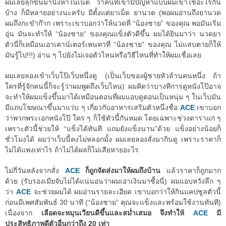
ผมเลยลุกขึ้นมานั่งหาในเน็ต ว่าคนที่เขามีปัญหาแบบผมเขาใช้อะไรกัน
บ้าง ก็มีหลายอย่างนะครับ มีตั้งแต่ยาเม็ด ยานวด (พอผมอ่านถึงยานวด
ผมถึงกะขำก๊าก เพราะเขาบอกว่าให้นวดที่ “น้องชาย” ของคุณ พอมันเริ่ม
อุ่น มันจะทำให้ “น้องชาย” ของคุณแข็งตัวดีขึ้น ผมได้ยินมาว่า นวดยา
ตัวนี่ก็เหมือนเอาเคาน์เตอร์เพนทาที่ “น้องชาย” ของคุณ ไม่แสบตายก็ให้
มันรู้ไป!!!) อ่าน ๆ ไปยังไม่เจอตัวไหนหรือวิธีไหนที่ทำให้ผมเชื่อเลย
ผมเลยลองเข้าเว็บโป๊เว็บหนึ่งดู (เป็นเว็บของผู้ชายหัวล้านคนหนึ่ง ถ้า
ใครที่รู้จักคนนี้ก็จะรู้ว่าผมพูดถึงเว็บไหน) ผมคิดว่าบางทีการดูหนังโป๊อาจ
จะทำให้ผมแข็งขึ้นมาได้เหมือนตอนที่ผมแอบดูตอนเป็นหนุ่ม ๆ ในเว็บมัน
มีแถบโฆษณาขึ้นมาแว่บ ๆ เกี่ยวกับอาหารเสริมตัวหนึ่งชื่อ
ACE
เขาบอก
ว่าพวกพระเอกหนังโป๊ ใคร ๆ ก็ใช้ตัวนี้กันหมด โดยเฉพาะช่วงดาราแก่ ๆ
เพราะตัวนี้ช่วยให้ “แข็งได้ทันที แถมยังแข็งนาน”ด้วย แข็งอย่างน้อยก็
ชั่วโมงได้ ผมว่าเว็บนี้คงไม่หลอกมั้ง ผมเลยลองสั่งมากินดู เพราะราคาก็
ไม่ได้แพงเท่าไร ถ้าไม่ได้ผลก็ไม่เสียหายอะไร
ไม่กี่วันหลังจากสั่ง
ACE
ก็ถูกจัดส่งมาให้ผมถึงบ้าน
แล้วราคาก็ถูกมาก
ด้วย (รับรองเมียจับไม่ได้แน่นอนว่าผมเอาเงินมาซื้อนี่) ผมแอบหวังลึก ๆ
ว่า
ACE
จะช่วยผมได้ ผมอ่านรายละเอียด เขาบอกว่าให้กินแคปซูลตัวนี้
ก่อนมีเพศสัมพันธ์ 30 นาที (“น้องชาย” คุณจะแข็งและพร้อมใช้งานทันที)
เนื่องจาก
เลือดจะหมุนเวียนดีขึ้นและสม่ำเสมอ จึงทำให้
ACE
มี
ประสิทธิภาพดีตัวอื่นกว่าถึง 20 เท่า