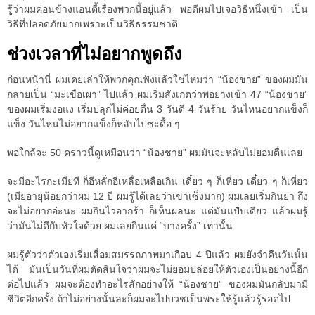
รู้ว่าผมค่อนข้างแอนตี้เรื่องพวกนี้อยู่แล้ว พอดีผมไปเจอวิธีหนึ่งเข้า เป็น
วิธีที่ปลอดภัยมากเพราะเป็นวิธีธรรมชาติ
ช่วงเวลาที่ไม่อยากพูดถึง
ก่อนหน้านี่ ผมเคยเล่าให้พวกคุณฟังแล้วใช่ไหมว่า “น้องชาย” ของผมมัน
กลายเป็น “มะเขือเผา” ไปแล้ว ผมเริ่มสังเกตว่าพอย่างเข้า 47 “น้องชาย”
ของผมเริ่มงอแง เริ่มปลุกไม่ค่อยตื่น 3 วันดี 4 วันร้าย วันไหนอยากแข็งก็
แข็ง วันไหนไม่อยากแข็งก็หลับไปซะดื้อ ๆ
พอใกล้จะ 50 คราวนี้ดูเหมือนว่า “น้องชาย” ผมมันจะหลับไม่ยอมตื่นเลย
จะมีอะไรกะเมียที ก็อีหลั่กอีเหลื่อเหลือเกิน เดี๋ยว ๆ ก็เหี่ยว เดี๋ยว ๆ ก็เหี่ยว
(เมียอายุน้อยกว่าผม 12 ปี ผมรู้ได้เลยว่าเขาเซ็งมาก) ผมเลยเริ่มกินยา ถึง
จะไม่อยากอ่ะนะ ผมกินไวอากร้า ก็เห็นผลนะ แต่มันแป๋บเดียว แล้วผมรู้
ว่ามันไม่ดีกับหัวใจด้วย ผมเลยกินแค่ “บางครั้ง” เท่านั้น
ผมรู้ตัวว่าตัวเองเริ่มเสื่อมสมรรถภาพมาเกือบ 4 ปีแล้ว ผมยังจำคืนวันนั้น
ได้ มันเป็นวันที่ผมตัดสินใจว่าผมจะไม่ยอมปล่อยให้ตัวเองเป็นอย่างนี้อีก
ต่อไปแล้ว ผมจะต้องทำอะไรสักอย่างให้ “น้องชาย” ของผมมันกลับมามี
ชีวิตอีกครั้ง ถ้าไม่อย่างนั้นละก็ผมจะไปบวชเป็นพระให้รู้แล้วรู้รอดไป