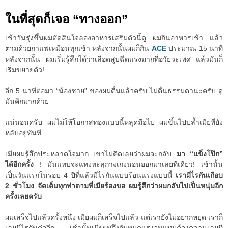
ในที่สุดก็เจอ “ทางออก”
เช้าวันรุ่งขึ้นผมตัดสินใจลองอาหารเสริมตัวนี้ดู ผมกินอาหารเช้า แล้ว
ตามด้วยกาแฟเหมือนทุกเช้า หลังจากนั้นผมก็กิน
ACE
ประมาณ 15 นาที
หลังจากนั้น ผมเริ่มรู้สึกได้ว่าเลือดสูบฉีดแรงมากที่อวัยวะเพศ แล้วมันก็
เริ่มขยายตัว!
อีก 5 นาทีต่อมา “น้องชาย” ของผมตื่นแล้วครับ ไม่ตื่นธรรมดานะครับ ดู
มันคึกมากด้วย
แน่นอนครับ ผมไม่ให้โอกาสทองแบบนี้หลุดมือไป ผมขึ้นไปปล้ำเมียที่ยัง
หลับอยู่ทันที
เมียผมรู้สึกประหลาดใจมาก เขาไม่คิดเลยว่าผมจะกลับ
มา “แข็งโป๊ก”
ได้อีกครั้ง
! มันแทบจะแทงทะลุกางเกงนอนออกมาเลยทีเดียว! เช้านั้น
เป็นวันแรกในรอบ 4 ปีที่แล้วมีไรกันแบบร้อนแรงแบบนี้
เรามีไรกันเกือบ
2 ชั่วโมง จัดเต็มทุกท่าตามที่เมียร้องขอ ผมรู้สึกว่าผมกลับไปเป็นหนุ่มอีก
ครั้งเลยครับ
ผมเสร็จไปแล้วครั้งหนึ่ง เมียผมก็เสร็จไปแล้ว แต่เรายังไม่อยากหยุด เราก็