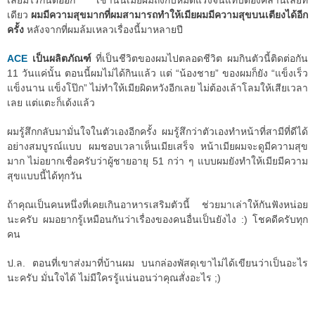
เลยมีไรกันต่ออีก เช้านั้นเมียผมถึงกับหมดแรงจนแทบต้องคลานเลยที
เดียว
ผมมีความสุขมากที่ผมสามารถทำให้เมียผมมีความสุขบนเตียงได้อีก
ครั้ง
หลังจากที่ผมล้มเหลวเรื่องนี้มาหลายปี
ACE
เป็นผลิตภัณฑ์
ที่เป็นชีวิตของผมไปตลอดชีวิต ผมกินตัวนี้ติดต่อกัน
11 วันแค่นั้น ตอนนี้ผมไม่ได้กินแล้ว แต่ “น้องชาย” ของผมก็ยัง “แข็งเร็ว
แข็งนาน แข็งโป๊ก” ไม่ทำให้เมียผิดหวังอีกเลย ไม่ต้องเล้าโลมให้เสียเวลา
เลย แต่แตะก็เด้งแล้ว
ผมรู้สึกกลับมามั่นใจในตัวเองอีกครั้ง ผมรู้สึกว่าตัวเองทำหน้าที่สามีที่ดีได้
อย่างสมบูรณ์แบบ ผมชอบเวลาเห็นเมียเสร็จ หน้าเมียผมจะดูมีความสุข
มาก ไม่อยากเชื่อครับว่าผู้ชายอายุ 51 กว่า ๆ แบบผมยังทำให้เมียมีความ
สุขแบบนี้ได้ทุกวัน
ถ้าคุณเป็นคนหนึ่งที่เคยเกินอาหารเสริมตัวนี้ ช่วยมาเล่าให้กันฟังหน่อย
นะครับ ผมอยากรู้เหมือนกันว่าเรื่องของคนอื่นเป็นยังไง :) โชคดีครับทุก
คน
ป.ล. ตอนที่เขาส่งมาที่บ้านผม บนกล่องพัสดุเขาไม่ได้เขียนว่าเป็นอะไร
นะครับ มั่นใจได้ ไม่มีใครรู้แน่นอนว่าคุณสั่งอะไร ;)