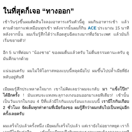
ในที่สุดก็เจอ “ทางออก”
เช้าวันรุ่งขึ้นผมตัดสินใจลองอาหารเสริมตัวนี้ดู ผมกินอาหารเช้า แล้ว
ตามด้วยกาแฟเหมือนทุกเช้า หลังจากนั้นผมก็กิน
ACE
ประมาณ 15 นาที
หลังจากนั้น ผมเริ่มรู้สึกได้ว่าเลือดสูบฉีดแรงมากที่อวัยวะเพศ แล้วมันก็
เริ่มขยายตัว!
อีก 5 นาทีต่อมา “น้องชาย” ของผมตื่นแล้วครับ ไม่ตื่นธรรมดานะครับ ดู
มันคึกมากด้วย
แน่นอนครับ ผมไม่ให้โอกาสทองแบบนี้หลุดมือไป ผมขึ้นไปปล้ำเมียที่ยัง
หลับอยู่ทันที
เมียผมรู้สึกประหลาดใจมาก เขาไม่คิดเลยว่าผมจะกลับ
มา “แข็งโป๊ก”
ได้อีกครั้ง
! มันแทบจะแทงทะลุกางเกงนอนออกมาเลยทีเดียว! เช้านั้น
เป็นวันแรกในรอบ 4 ปีที่แล้วมีไรกันแบบร้อนแรงแบบนี้
เรามีไรกันเกือบ
2 ชั่วโมง จัดเต็มทุกท่าตามที่เมียร้องขอ ผมรู้สึกว่าผมกลับไปเป็นหนุ่มอีก
ครั้งเลยครับ
ผมเสร็จไปแล้วครั้งหนึ่ง เมียผมก็เสร็จไปแล้ว แต่เรายังไม่อยากหยุด เราก็