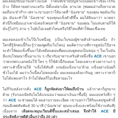
ผมเลยลุกขึ้นมานั่งหาในเน็ต ว่าคนที่เขามีปัญหาแบบผมเขาใช้อะไรกัน
บ้าง ก็มีหลายอย่างนะครับ มีตั้งแต่ยาเม็ด ยานวด (พอผมอ่านถึงยานวด
ผมถึงกะขำก๊าก เพราะเขาบอกว่าให้นวดที่ “น้องชาย” ของคุณ พอมันเริ่ม
อุ่น มันจะทำให้ “น้องชาย” ของคุณแข็งตัวดีขึ้น ผมได้ยินมาว่า นวดยา
ตัวนี่ก็เหมือนเอาเคาน์เตอร์เพนทาที่ “น้องชาย” ของคุณ ไม่แสบตายก็ให้
มันรู้ไป!!!) อ่าน ๆ ไปยังไม่เจอตัวไหนหรือวิธีไหนที่ทำให้ผมเชื่อเลย
ผมเลยลองเข้าเว็บโป๊เว็บหนึ่งดู (เป็นเว็บของผู้ชายหัวล้านคนหนึ่ง ถ้า
ใครที่รู้จักคนนี้ก็จะรู้ว่าผมพูดถึงเว็บไหน) ผมคิดว่าบางทีการดูหนังโป๊อาจ
จะทำให้ผมแข็งขึ้นมาได้เหมือนตอนที่ผมแอบดูตอนเป็นหนุ่ม ๆ ในเว็บมัน
มีแถบโฆษณาขึ้นมาแว่บ ๆ เกี่ยวกับอาหารเสริมตัวหนึ่งชื่อ
ACE
เขาบอก
ว่าพวกพระเอกหนังโป๊ ใคร ๆ ก็ใช้ตัวนี้กันหมด โดยเฉพาะช่วงดาราแก่ ๆ
เพราะตัวนี้ช่วยให้ “แข็งได้ทันที แถมยังแข็งนาน”ด้วย แข็งอย่างน้อยก็
ชั่วโมงได้ ผมว่าเว็บนี้คงไม่หลอกมั้ง ผมเลยลองสั่งมากินดู เพราะราคาก็
ไม่ได้แพงเท่าไร ถ้าไม่ได้ผลก็ไม่เสียหายอะไร
ไม่กี่วันหลังจากสั่ง
ACE
ก็ถูกจัดส่งมาให้ผมถึงบ้าน
แล้วราคาก็ถูกมาก
ด้วย (รับรองเมียจับไม่ได้แน่นอนว่าผมเอาเงินมาซื้อนี่) ผมแอบหวังลึก ๆ
ว่า
ACE
จะช่วยผมได้ ผมอ่านรายละเอียด เขาบอกว่าให้กินแคปซูลตัวนี้
ก่อนมีเพศสัมพันธ์ 30 นาที (“น้องชาย” คุณจะแข็งและพร้อมใช้งานทันที)
เนื่องจาก
เลือดจะหมุนเวียนดีขึ้นและสม่ำเสมอ จึงทำให้
ACE
มี
ประสิทธิภาพดีตัวอื่นกว่าถึง 20 เท่า