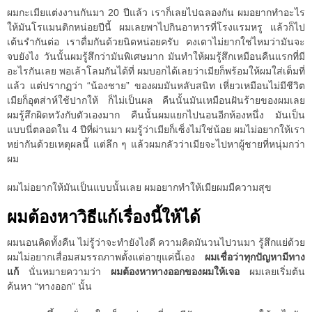
ผมกะเมียแต่งงานกันมา 20 ปีแล้ว เราก็เลยไปฉลองกัน ผมอยากทำอะไร
ให้มันโรแมนติกหน่อยปีนี้ ผมเลยพาไปกินอาหารที่โรงแรมหรู แล้วก็ไป
เต้นรำกันต่อ เราดื่มกันด้วยนิดหน่อยครับ คงเดาไม่ยากใช่ไหมว่ามันจะ
จบยังไง วันนั้นผมรู้สึกว่ามันพิเศษมาก มันทำให้ผมรู้สึกเหมือนคืนแรกที่มี
อะไรกันเลย พอเล้าโลมกันได้ที่ ผมบอกได้เลยว่าเมียก็พร้อมให้ผมใส่เต็มที่
แล้ว แต่ปรากฏว่า “น้องชาย” ของผมมันหลับสนิท เหี่ยวเหมือนไม่มีชีวิต
เมียก็อุตส่าห์ใช้ปากให้ ก็ไม่เป็นผล คืนนั้นมันเหมือนฝันร้ายของผมเลย
ผมรู้สึกผิดหวังกับตัวเองมาก คืนนั้นผมแยกไปนอนอีกห้องหนึ่ง มันเป็น
แบบนี่ตลอดใน 4 ปีที่ผ่านมา ผมรู้ว่าเมียก็เซ็งไม่ใช่น้อย ผมไม่อยากให้เรา
หย่ากันด้วยเหตุผลนี้ แต่ลึก ๆ แล้วผมกลัวว่าเมียจะไปหาผู้ชายที่หนุ่มกว่า
ผม
ผมไม่อยากให้มันเป็นแบบนั้นเลย ผมอยากทำให้เมียผมมีความสุข
ผมต้องหาวิธีแก้เรื่องนี้ให้ได้
ผมนอนคิดทั้งคืน ไม่รู้ว่าจะทำยังไงดี ความคิดมันวนไปวนมา รู้สึกแย่ด้วย
ผมไม่อยากเสื่อมสมรรถภาพตั้งแต่อายุแค่นี้เอง
ผมเชื่อว่าทุกปัญหามีทาง
แก้
นั่นหมายความว่า
ผมต้องหาทางออกของผมให้เจอ
ผมเลยเริ่มต้น
ค้นหา “ทางออก” นั้น