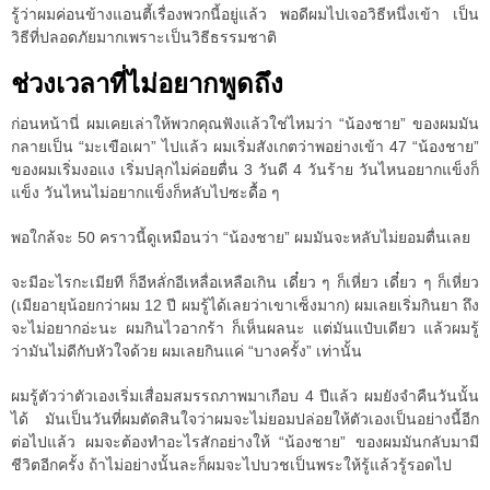
รู้ว่าผมค่อนข้างแอนตี้เรื่องพวกนี้อยู่แล้ว พอดีผมไปเจอวิธีหนึ่งเข้า เป็น
วิธีที่ปลอดภัยมากเพราะเป็นวิธีธรรมชาติ
ช่วงเวลาที่ไม่อยากพูดถึง
ก่อนหน้านี่ ผมเคยเล่าให้พวกคุณฟังแล้วใช่ไหมว่า “น้องชาย” ของผมมัน
กลายเป็น “มะเขือเผา” ไปแล้ว ผมเริ่มสังเกตว่าพอย่างเข้า 47 “น้องชาย”
ของผมเริ่มงอแง เริ่มปลุกไม่ค่อยตื่น 3 วันดี 4 วันร้าย วันไหนอยากแข็งก็
แข็ง วันไหนไม่อยากแข็งก็หลับไปซะดื้อ ๆ
พอใกล้จะ 50 คราวนี้ดูเหมือนว่า “น้องชาย” ผมมันจะหลับไม่ยอมตื่นเลย
จะมีอะไรกะเมียที ก็อีหลั่กอีเหลื่อเหลือเกิน เดี๋ยว ๆ ก็เหี่ยว เดี๋ยว ๆ ก็เหี่ยว
(เมียอายุน้อยกว่าผม 12 ปี ผมรู้ได้เลยว่าเขาเซ็งมาก) ผมเลยเริ่มกินยา ถึง
จะไม่อยากอ่ะนะ ผมกินไวอากร้า ก็เห็นผลนะ แต่มันแป๋บเดียว แล้วผมรู้
ว่ามันไม่ดีกับหัวใจด้วย ผมเลยกินแค่ “บางครั้ง” เท่านั้น
ผมรู้ตัวว่าตัวเองเริ่มเสื่อมสมรรถภาพมาเกือบ 4 ปีแล้ว ผมยังจำคืนวันนั้น
ได้ มันเป็นวันที่ผมตัดสินใจว่าผมจะไม่ยอมปล่อยให้ตัวเองเป็นอย่างนี้อีก
ต่อไปแล้ว ผมจะต้องทำอะไรสักอย่างให้ “น้องชาย” ของผมมันกลับมามี
ชีวิตอีกครั้ง ถ้าไม่อย่างนั้นละก็ผมจะไปบวชเป็นพระให้รู้แล้วรู้รอดไป