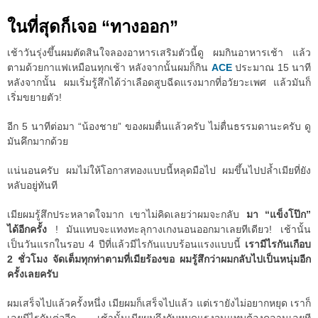
ในที่สุดก็เจอ “ทางออก”
เช้าวันรุ่งขึ้นผมตัดสินใจลองอาหารเสริมตัวนี้ดู ผมกินอาหารเช้า แล้ว
ตามด้วยกาแฟเหมือนทุกเช้า หลังจากนั้นผมก็กิน
ACE
ประมาณ 15 นาที
หลังจากนั้น ผมเริ่มรู้สึกได้ว่าเลือดสูบฉีดแรงมากที่อวัยวะเพศ แล้วมันก็
เริ่มขยายตัว!
อีก 5 นาทีต่อมา “น้องชาย” ของผมตื่นแล้วครับ ไม่ตื่นธรรมดานะครับ ดู
มันคึกมากด้วย
แน่นอนครับ ผมไม่ให้โอกาสทองแบบนี้หลุดมือไป ผมขึ้นไปปล้ำเมียที่ยัง
หลับอยู่ทันที
เมียผมรู้สึกประหลาดใจมาก เขาไม่คิดเลยว่าผมจะกลับ
มา “แข็งโป๊ก”
ได้อีกครั้ง
! มันแทบจะแทงทะลุกางเกงนอนออกมาเลยทีเดียว! เช้านั้น
เป็นวันแรกในรอบ 4 ปีที่แล้วมีไรกันแบบร้อนแรงแบบนี้
เรามีไรกันเกือบ
2 ชั่วโมง จัดเต็มทุกท่าตามที่เมียร้องขอ ผมรู้สึกว่าผมกลับไปเป็นหนุ่มอีก
ครั้งเลยครับ
ผมเสร็จไปแล้วครั้งหนึ่ง เมียผมก็เสร็จไปแล้ว แต่เรายังไม่อยากหยุด เราก็