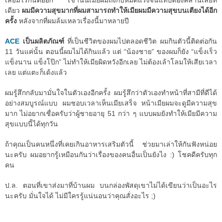
เลยมีไรกันต่ออีก เช้านั้นเมียผมถึงกับหมดแรงจนแทบต้องคลานเลยที
เดียว
ผมมีความสุขมากที่ผมสามารถทำให้เมียผมมีความสุขบนเตียงได้อีก
ครั้ง
หลังจากที่ผมล้มเหลวเรื่องนี้มาหลายปี
ACE
เป็นผลิตภัณฑ์
ที่เป็นชีวิตของผมไปตลอดชีวิต ผมกินตัวนี้ติดต่อกัน
11 วันแค่นั้น ตอนนี้ผมไม่ได้กินแล้ว แต่ “น้องชาย” ของผมก็ยัง “แข็งเร็ว
แข็งนาน แข็งโป๊ก” ไม่ทำให้เมียผิดหวังอีกเลย ไม่ต้องเล้าโลมให้เสียเวลา
เลย แต่แตะก็เด้งแล้ว
ผมรู้สึกกลับมามั่นใจในตัวเองอีกครั้ง ผมรู้สึกว่าตัวเองทำหน้าที่สามีที่ดีได้
อย่างสมบูรณ์แบบ ผมชอบเวลาเห็นเมียเสร็จ หน้าเมียผมจะดูมีความสุข
มาก ไม่อยากเชื่อครับว่าผู้ชายอายุ 51 กว่า ๆ แบบผมยังทำให้เมียมีความ
สุขแบบนี้ได้ทุกวัน
ถ้าคุณเป็นคนหนึ่งที่เคยเกินอาหารเสริมตัวนี้ ช่วยมาเล่าให้กันฟังหน่อย
นะครับ ผมอยากรู้เหมือนกันว่าเรื่องของคนอื่นเป็นยังไง :) โชคดีครับทุก
คน
ป.ล. ตอนที่เขาส่งมาที่บ้านผม บนกล่องพัสดุเขาไม่ได้เขียนว่าเป็นอะไร
นะครับ มั่นใจได้ ไม่มีใครรู้แน่นอนว่าคุณสั่งอะไร ;)