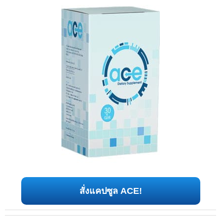
สั่งแคปซูล ACE!