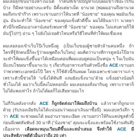
ผมเลยลุกขึ้นมานั่งหาในเน็ต ว่าคนที่เขามีปัญหาแบบผมเขาใช้อะไรกัน
บ้าง ก็มีหลายอย่างนะครับ มีตั้งแต่ยาเม็ด ยานวด (พอผมอ่านถึงยานวด
ผมถึงกะขำก๊าก เพราะเขาบอกว่าให้นวดที่ “น้องชาย” ของคุณ พอมันเริ่ม
อุ่น มันจะทำให้ “น้องชาย” ของคุณแข็งตัวดีขึ้น ผมได้ยินมาว่า นวดยา
ตัวนี่ก็เหมือนเอาเคาน์เตอร์เพนทาที่ “น้องชาย” ของคุณ ไม่แสบตายก็ให้
มันรู้ไป!!!) อ่าน ๆ ไปยังไม่เจอตัวไหนหรือวิธีไหนที่ทำให้ผมเชื่อเลย
ผมเลยลองเข้าเว็บโป๊เว็บหนึ่งดู (เป็นเว็บของผู้ชายหัวล้านคนหนึ่ง ถ้า
ใครที่รู้จักคนนี้ก็จะรู้ว่าผมพูดถึงเว็บไหน) ผมคิดว่าบางทีการดูหนังโป๊อาจ
จะทำให้ผมแข็งขึ้นมาได้เหมือนตอนที่ผมแอบดูตอนเป็นหนุ่ม ๆ ในเว็บมัน
มีแถบโฆษณาขึ้นมาแว่บ ๆ เกี่ยวกับอาหารเสริมตัวหนึ่งชื่อ
ACE
เขาบอก
ว่าพวกพระเอกหนังโป๊ ใคร ๆ ก็ใช้ตัวนี้กันหมด โดยเฉพาะช่วงดาราแก่ ๆ
เพราะตัวนี้ช่วยให้ “แข็งได้ทันที แถมยังแข็งนาน”ด้วย แข็งอย่างน้อยก็
ชั่วโมงได้ ผมว่าเว็บนี้คงไม่หลอกมั้ง ผมเลยลองสั่งมากินดู เพราะราคาก็
ไม่ได้แพงเท่าไร ถ้าไม่ได้ผลก็ไม่เสียหายอะไร
ไม่กี่วันหลังจากสั่ง
ACE
ก็ถูกจัดส่งมาให้ผมถึงบ้าน
แล้วราคาก็ถูกมาก
ด้วย (รับรองเมียจับไม่ได้แน่นอนว่าผมเอาเงินมาซื้อนี่) ผมแอบหวังลึก ๆ
ว่า
ACE
จะช่วยผมได้ ผมอ่านรายละเอียด เขาบอกว่าให้กินแคปซูลตัวนี้
ก่อนมีเพศสัมพันธ์ 30 นาที (“น้องชาย” คุณจะแข็งและพร้อมใช้งานทันที)
เนื่องจาก
เลือดจะหมุนเวียนดีขึ้นและสม่ำเสมอ จึงทำให้
ACE
มี
ประสิทธิภาพดีตัวอื่นกว่าถึง 20 เท่า