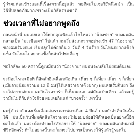
รู้ว่าผมค่อนข้างแอนตี้เรื่องพวกนี้อยู่แล้ว พอดีผมไปเจอวิธีหนึ่งเข้า เป็น
วิธีที่ปลอดภัยมากเพราะเป็นวิธีธรรมชาติ
ช่วงเวลาที่ไม่อยากพูดถึง
ก่อนหน้านี่ ผมเคยเล่าให้พวกคุณฟังแล้วใช่ไหมว่า “น้องชาย” ของผมมัน
กลายเป็น “มะเขือเผา” ไปแล้ว ผมเริ่มสังเกตว่าพอย่างเข้า 47 “น้องชาย”
ของผมเริ่มงอแง เริ่มปลุกไม่ค่อยตื่น 3 วันดี 4 วันร้าย วันไหนอยากแข็งก็
แข็ง วันไหนไม่อยากแข็งก็หลับไปซะดื้อ ๆ
พอใกล้จะ 50 คราวนี้ดูเหมือนว่า “น้องชาย” ผมมันจะหลับไม่ยอมตื่นเลย
จะมีอะไรกะเมียที ก็อีหลั่กอีเหลื่อเหลือเกิน เดี๋ยว ๆ ก็เหี่ยว เดี๋ยว ๆ ก็เหี่ยว
(เมียอายุน้อยกว่าผม 12 ปี ผมรู้ได้เลยว่าเขาเซ็งมาก) ผมเลยเริ่มกินยา ถึง
จะไม่อยากอ่ะนะ ผมกินไวอากร้า ก็เห็นผลนะ แต่มันแป๋บเดียว แล้วผมรู้
ว่ามันไม่ดีกับหัวใจด้วย ผมเลยกินแค่ “บางครั้ง” เท่านั้น
ผมรู้ตัวว่าตัวเองเริ่มเสื่อมสมรรถภาพมาเกือบ 4 ปีแล้ว ผมยังจำคืนวันนั้น
ได้ มันเป็นวันที่ผมตัดสินใจว่าผมจะไม่ยอมปล่อยให้ตัวเองเป็นอย่างนี้อีก
ต่อไปแล้ว ผมจะต้องทำอะไรสักอย่างให้ “น้องชาย” ของผมมันกลับมามี
ชีวิตอีกครั้ง ถ้าไม่อย่างนั้นละก็ผมจะไปบวชเป็นพระให้รู้แล้วรู้รอดไป