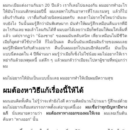
ผมกะเมียแต่งงานกันมา 20 ปีแล้ว เราก็เลยไปฉลองกัน ผมอยากทำอะไร
ให้มันโรแมนติกหน่อยปีนี้ ผมเลยพาไปกินอาหารที่โรงแรมหรู แล้วก็ไป
เต้นรำกันต่อ เราดื่มกันด้วยนิดหน่อยครับ คงเดาไม่ยากใช่ไหมว่ามันจะ
จบยังไง วันนั้นผมรู้สึกว่ามันพิเศษมาก มันทำให้ผมรู้สึกเหมือนคืนแรกที่มี
อะไรกันเลย พอเล้าโลมกันได้ที่ ผมบอกได้เลยว่าเมียก็พร้อมให้ผมใส่เต็มที่
แล้ว แต่ปรากฏว่า “น้องชาย” ของผมมันหลับสนิท เหี่ยวเหมือนไม่มีชีวิต
เมียก็อุตส่าห์ใช้ปากให้ ก็ไม่เป็นผล คืนนั้นมันเหมือนฝันร้ายของผมเลย
ผมรู้สึกผิดหวังกับตัวเองมาก คืนนั้นผมแยกไปนอนอีกห้องหนึ่ง มันเป็น
แบบนี่ตลอดใน 4 ปีที่ผ่านมา ผมรู้ว่าเมียก็เซ็งไม่ใช่น้อย ผมไม่อยากให้เรา
หย่ากันด้วยเหตุผลนี้ แต่ลึก ๆ แล้วผมกลัวว่าเมียจะไปหาผู้ชายที่หนุ่มกว่า
ผม
ผมไม่อยากให้มันเป็นแบบนั้นเลย ผมอยากทำให้เมียผมมีความสุข
ผมต้องหาวิธีแก้เรื่องนี้ให้ได้
ผมนอนคิดทั้งคืน ไม่รู้ว่าจะทำยังไงดี ความคิดมันวนไปวนมา รู้สึกแย่ด้วย
ผมไม่อยากเสื่อมสมรรถภาพตั้งแต่อายุแค่นี้เอง
ผมเชื่อว่าทุกปัญหามีทาง
แก้
นั่นหมายความว่า
ผมต้องหาทางออกของผมให้เจอ
ผมเลยเริ่มต้น
ค้นหา “ทางออก” นั้น