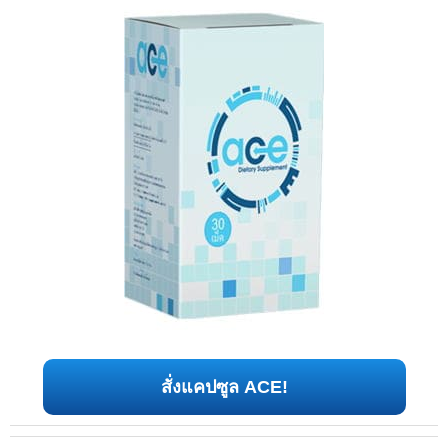
สั่งแคปซูล ACE!