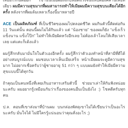
เลยมีไรกันต่ออีก เช้านั้นเมียผมถึงกับหมดแรงจนแทบต้องคลานเลยที
เดียว
ผมมีความสุขมากที่ผมสามารถทำให้เมียผมมีความสุขบนเตียงได้อีก
ครั้ง
หลังจากที่ผมล้มเหลวเรื่องนี้มาหลายปี
ACE
เป็นผลิตภัณฑ์
ที่เป็นชีวิตของผมไปตลอดชีวิต ผมกินตัวนี้ติดต่อกัน
11 วันแค่นั้น ตอนนี้ผมไม่ได้กินแล้ว แต่ “น้องชาย” ของผมก็ยัง “แข็งเร็ว
แข็งนาน แข็งโป๊ก” ไม่ทำให้เมียผิดหวังอีกเลย ไม่ต้องเล้าโลมให้เสียเวลา
เลย แต่แตะก็เด้งแล้ว
ผมรู้สึกกลับมามั่นใจในตัวเองอีกครั้ง ผมรู้สึกว่าตัวเองทำหน้าที่สามีที่ดีได้
อย่างสมบูรณ์แบบ ผมชอบเวลาเห็นเมียเสร็จ หน้าเมียผมจะดูมีความสุข
มาก ไม่อยากเชื่อครับว่าผู้ชายอายุ 51 กว่า ๆ แบบผมยังทำให้เมียมีความ
สุขแบบนี้ได้ทุกวัน
ถ้าคุณเป็นคนหนึ่งที่เคยเกินอาหารเสริมตัวนี้ ช่วยมาเล่าให้กันฟังหน่อย
นะครับ ผมอยากรู้เหมือนกันว่าเรื่องของคนอื่นเป็นยังไง :) โชคดีครับทุก
คน
ป.ล. ตอนที่เขาส่งมาที่บ้านผม บนกล่องพัสดุเขาไม่ได้เขียนว่าเป็นอะไร
นะครับ มั่นใจได้ ไม่มีใครรู้แน่นอนว่าคุณสั่งอะไร ;)