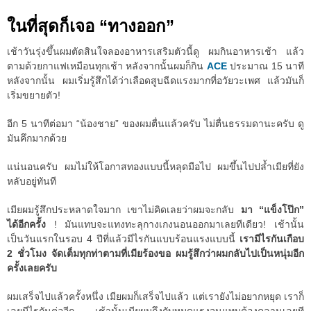
ในที่สุดก็เจอ “ทางออก”
เช้าวันรุ่งขึ้นผมตัดสินใจลองอาหารเสริมตัวนี้ดู ผมกินอาหารเช้า แล้ว
ตามด้วยกาแฟเหมือนทุกเช้า หลังจากนั้นผมก็กิน
ACE
ประมาณ 15 นาที
หลังจากนั้น ผมเริ่มรู้สึกได้ว่าเลือดสูบฉีดแรงมากที่อวัยวะเพศ แล้วมันก็
เริ่มขยายตัว!
อีก 5 นาทีต่อมา “น้องชาย” ของผมตื่นแล้วครับ ไม่ตื่นธรรมดานะครับ ดู
มันคึกมากด้วย
แน่นอนครับ ผมไม่ให้โอกาสทองแบบนี้หลุดมือไป ผมขึ้นไปปล้ำเมียที่ยัง
หลับอยู่ทันที
เมียผมรู้สึกประหลาดใจมาก เขาไม่คิดเลยว่าผมจะกลับ
มา “แข็งโป๊ก”
ได้อีกครั้ง
! มันแทบจะแทงทะลุกางเกงนอนออกมาเลยทีเดียว! เช้านั้น
เป็นวันแรกในรอบ 4 ปีที่แล้วมีไรกันแบบร้อนแรงแบบนี้
เรามีไรกันเกือบ
2 ชั่วโมง จัดเต็มทุกท่าตามที่เมียร้องขอ ผมรู้สึกว่าผมกลับไปเป็นหนุ่มอีก
ครั้งเลยครับ
ผมเสร็จไปแล้วครั้งหนึ่ง เมียผมก็เสร็จไปแล้ว แต่เรายังไม่อยากหยุด เราก็