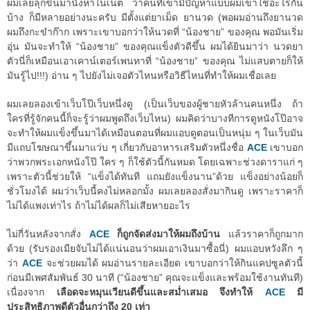
ผมเลยลุกขึ้นมานั่งหาในเน็ต ว่าคนที่เขามีปัญหาแบบผมเขาใช้อะไรกัน
บ้าง ก็มีหลายอย่างนะครับ มีตั้งแต่ยาเม็ด ยานวด (พอผมอ่านถึงยานวด
ผมถึงกะขำก๊าก เพราะเขาบอกว่าให้นวดที่ “น้องชาย” ของคุณ พอมันเริ่ม
อุ่น มันจะทำให้ “น้องชาย” ของคุณแข็งตัวดีขึ้น ผมได้ยินมาว่า นวดยา
ตัวนี่ก็เหมือนเอาเคาน์เตอร์เพนทาที่ “น้องชาย” ของคุณ ไม่แสบตายก็ให้
มันรู้ไป!!!) อ่าน ๆ ไปยังไม่เจอตัวไหนหรือวิธีไหนที่ทำให้ผมเชื่อเลย
ผมเลยลองเข้าเว็บโป๊เว็บหนึ่งดู (เป็นเว็บของผู้ชายหัวล้านคนหนึ่ง ถ้า
ใครที่รู้จักคนนี้ก็จะรู้ว่าผมพูดถึงเว็บไหน) ผมคิดว่าบางทีการดูหนังโป๊อาจ
จะทำให้ผมแข็งขึ้นมาได้เหมือนตอนที่ผมแอบดูตอนเป็นหนุ่ม ๆ ในเว็บมัน
มีแถบโฆษณาขึ้นมาแว่บ ๆ เกี่ยวกับอาหารเสริมตัวหนึ่งชื่อ
ACE
เขาบอก
ว่าพวกพระเอกหนังโป๊ ใคร ๆ ก็ใช้ตัวนี้กันหมด โดยเฉพาะช่วงดาราแก่ ๆ
เพราะตัวนี้ช่วยให้ “แข็งได้ทันที แถมยังแข็งนาน”ด้วย แข็งอย่างน้อยก็
ชั่วโมงได้ ผมว่าเว็บนี้คงไม่หลอกมั้ง ผมเลยลองสั่งมากินดู เพราะราคาก็
ไม่ได้แพงเท่าไร ถ้าไม่ได้ผลก็ไม่เสียหายอะไร
ไม่กี่วันหลังจากสั่ง
ACE
ก็ถูกจัดส่งมาให้ผมถึงบ้าน
แล้วราคาก็ถูกมาก
ด้วย (รับรองเมียจับไม่ได้แน่นอนว่าผมเอาเงินมาซื้อนี่) ผมแอบหวังลึก ๆ
ว่า
ACE
จะช่วยผมได้ ผมอ่านรายละเอียด เขาบอกว่าให้กินแคปซูลตัวนี้
ก่อนมีเพศสัมพันธ์ 30 นาที (“น้องชาย” คุณจะแข็งและพร้อมใช้งานทันที)
เนื่องจาก
เลือดจะหมุนเวียนดีขึ้นและสม่ำเสมอ จึงทำให้
ACE
มี
ประสิทธิภาพดีตัวอื่นกว่าถึง 20 เท่า