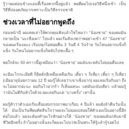
รู้ว่าผมค่อนข้างแอนตี้เรื่องพวกนี้อยู่แล้ว พอดีผมไปเจอวิธีหนึ่งเข้า เป็น
วิธีที่ปลอดภัยมากเพราะเป็นวิธีธรรมชาติ
ช่วงเวลาที่ไม่อยากพูดถึง
ก่อนหน้านี่ ผมเคยเล่าให้พวกคุณฟังแล้วใช่ไหมว่า “น้องชาย” ของผมมัน
กลายเป็น “มะเขือเผา” ไปแล้ว ผมเริ่มสังเกตว่าพอย่างเข้า 47 “น้องชาย”
ของผมเริ่มงอแง เริ่มปลุกไม่ค่อยตื่น 3 วันดี 4 วันร้าย วันไหนอยากแข็งก็
แข็ง วันไหนไม่อยากแข็งก็หลับไปซะดื้อ ๆ
พอใกล้จะ 50 คราวนี้ดูเหมือนว่า “น้องชาย” ผมมันจะหลับไม่ยอมตื่นเลย
จะมีอะไรกะเมียที ก็อีหลั่กอีเหลื่อเหลือเกิน เดี๋ยว ๆ ก็เหี่ยว เดี๋ยว ๆ ก็เหี่ยว
(เมียอายุน้อยกว่าผม 12 ปี ผมรู้ได้เลยว่าเขาเซ็งมาก) ผมเลยเริ่มกินยา ถึง
จะไม่อยากอ่ะนะ ผมกินไวอากร้า ก็เห็นผลนะ แต่มันแป๋บเดียว แล้วผมรู้
ว่ามันไม่ดีกับหัวใจด้วย ผมเลยกินแค่ “บางครั้ง” เท่านั้น
ผมรู้ตัวว่าตัวเองเริ่มเสื่อมสมรรถภาพมาเกือบ 4 ปีแล้ว ผมยังจำคืนวันนั้น
ได้ มันเป็นวันที่ผมตัดสินใจว่าผมจะไม่ยอมปล่อยให้ตัวเองเป็นอย่างนี้อีก
ต่อไปแล้ว ผมจะต้องทำอะไรสักอย่างให้ “น้องชาย” ของผมมันกลับมามี
ชีวิตอีกครั้ง ถ้าไม่อย่างนั้นละก็ผมจะไปบวชเป็นพระให้รู้แล้วรู้รอดไป