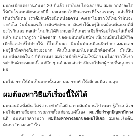
ผมกะเมียแต่งงานกันมา 20 ปีแล้ว เราก็เลยไปฉลองกัน ผมอยากทำอะไร
ให้มันโรแมนติกหน่อยปีนี้ ผมเลยพาไปกินอาหารที่โรงแรมหรู แล้วก็ไป
เต้นรำกันต่อ เราดื่มกันด้วยนิดหน่อยครับ คงเดาไม่ยากใช่ไหมว่ามันจะ
จบยังไง วันนั้นผมรู้สึกว่ามันพิเศษมาก มันทำให้ผมรู้สึกเหมือนคืนแรกที่มี
อะไรกันเลย พอเล้าโลมกันได้ที่ ผมบอกได้เลยว่าเมียก็พร้อมให้ผมใส่เต็มที่
แล้ว แต่ปรากฏว่า “น้องชาย” ของผมมันหลับสนิท เหี่ยวเหมือนไม่มีชีวิต
เมียก็อุตส่าห์ใช้ปากให้ ก็ไม่เป็นผล คืนนั้นมันเหมือนฝันร้ายของผมเลย
ผมรู้สึกผิดหวังกับตัวเองมาก คืนนั้นผมแยกไปนอนอีกห้องหนึ่ง มันเป็น
แบบนี่ตลอดใน 4 ปีที่ผ่านมา ผมรู้ว่าเมียก็เซ็งไม่ใช่น้อย ผมไม่อยากให้เรา
หย่ากันด้วยเหตุผลนี้ แต่ลึก ๆ แล้วผมกลัวว่าเมียจะไปหาผู้ชายที่หนุ่มกว่า
ผม
ผมไม่อยากให้มันเป็นแบบนั้นเลย ผมอยากทำให้เมียผมมีความสุข
ผมต้องหาวิธีแก้เรื่องนี้ให้ได้
ผมนอนคิดทั้งคืน ไม่รู้ว่าจะทำยังไงดี ความคิดมันวนไปวนมา รู้สึกแย่ด้วย
ผมไม่อยากเสื่อมสมรรถภาพตั้งแต่อายุแค่นี้เอง
ผมเชื่อว่าทุกปัญหามีทาง
แก้
นั่นหมายความว่า
ผมต้องหาทางออกของผมให้เจอ
ผมเลยเริ่มต้น
ค้นหา “ทางออก” นั้น