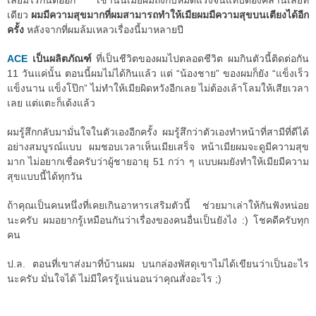
เลยมีไรกันต่ออีก เช้านั้นเมียผมถึงกับหมดแรงจนแทบต้องคลานเลยที
เดียว
ผมมีความสุขมากที่ผมสามารถทำให้เมียผมมีความสุขบนเตียงได้อีก
ครั้ง
หลังจากที่ผมล้มเหลวเรื่องนี้มาหลายปี
ACE
เป็นผลิตภัณฑ์
ที่เป็นชีวิตของผมไปตลอดชีวิต ผมกินตัวนี้ติดต่อกัน
11 วันแค่นั้น ตอนนี้ผมไม่ได้กินแล้ว แต่ “น้องชาย” ของผมก็ยัง “แข็งเร็ว
แข็งนาน แข็งโป๊ก” ไม่ทำให้เมียผิดหวังอีกเลย ไม่ต้องเล้าโลมให้เสียเวลา
เลย แต่แตะก็เด้งแล้ว
ผมรู้สึกกลับมามั่นใจในตัวเองอีกครั้ง ผมรู้สึกว่าตัวเองทำหน้าที่สามีที่ดีได้
อย่างสมบูรณ์แบบ ผมชอบเวลาเห็นเมียเสร็จ หน้าเมียผมจะดูมีความสุข
มาก ไม่อยากเชื่อครับว่าผู้ชายอายุ 51 กว่า ๆ แบบผมยังทำให้เมียมีความ
สุขแบบนี้ได้ทุกวัน
ถ้าคุณเป็นคนหนึ่งที่เคยเกินอาหารเสริมตัวนี้ ช่วยมาเล่าให้กันฟังหน่อย
นะครับ ผมอยากรู้เหมือนกันว่าเรื่องของคนอื่นเป็นยังไง :) โชคดีครับทุก
คน
ป.ล. ตอนที่เขาส่งมาที่บ้านผม บนกล่องพัสดุเขาไม่ได้เขียนว่าเป็นอะไร
นะครับ มั่นใจได้ ไม่มีใครรู้แน่นอนว่าคุณสั่งอะไร ;)