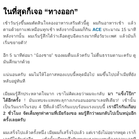
ในที่สุดก็เจอ “ทางออก”
เช้าวันรุ่งขึ้นผมตัดสินใจลองอาหารเสริมตัวนี้ดู ผมกินอาหารเช้า แล้ว
ตามด้วยกาแฟเหมือนทุกเช้า หลังจากนั้นผมก็กิน
ACE
ประมาณ 15 นาที
หลังจากนั้น ผมเริ่มรู้สึกได้ว่าเลือดสูบฉีดแรงมากที่อวัยวะเพศ แล้วมันก็
เริ่มขยายตัว!
อีก 5 นาทีต่อมา “น้องชาย” ของผมตื่นแล้วครับ ไม่ตื่นธรรมดานะครับ ดู
มันคึกมากด้วย
แน่นอนครับ ผมไม่ให้โอกาสทองแบบนี้หลุดมือไป ผมขึ้นไปปล้ำเมียที่ยัง
หลับอยู่ทันที
เมียผมรู้สึกประหลาดใจมาก เขาไม่คิดเลยว่าผมจะกลับ
มา “แข็งโป๊ก”
ได้อีกครั้ง
! มันแทบจะแทงทะลุกางเกงนอนออกมาเลยทีเดียว! เช้านั้น
เป็นวันแรกในรอบ 4 ปีที่แล้วมีไรกันแบบร้อนแรงแบบนี้
เรามีไรกันเกือบ
2 ชั่วโมง จัดเต็มทุกท่าตามที่เมียร้องขอ ผมรู้สึกว่าผมกลับไปเป็นหนุ่มอีก
ครั้งเลยครับ
ผมเสร็จไปแล้วครั้งหนึ่ง เมียผมก็เสร็จไปแล้ว แต่เรายังไม่อยากหยุด เราก็