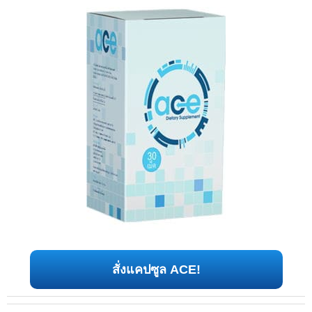
สั่งแคปซูล ACE!