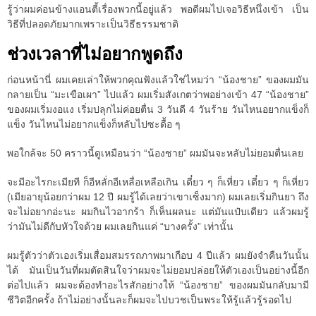
รู้ว่าผมค่อนข้างแอนตี้เรื่องพวกนี้อยู่แล้ว พอดีผมไปเจอวิธีหนึ่งเข้า เป็น
วิธีที่ปลอดภัยมากเพราะเป็นวิธีธรรมชาติ
ช่วงเวลาที่ไม่อยากพูดถึง
ก่อนหน้านี่ ผมเคยเล่าให้พวกคุณฟังแล้วใช่ไหมว่า “น้องชาย” ของผมมัน
กลายเป็น “มะเขือเผา” ไปแล้ว ผมเริ่มสังเกตว่าพอย่างเข้า 47 “น้องชาย”
ของผมเริ่มงอแง เริ่มปลุกไม่ค่อยตื่น 3 วันดี 4 วันร้าย วันไหนอยากแข็งก็
แข็ง วันไหนไม่อยากแข็งก็หลับไปซะดื้อ ๆ
พอใกล้จะ 50 คราวนี้ดูเหมือนว่า “น้องชาย” ผมมันจะหลับไม่ยอมตื่นเลย
จะมีอะไรกะเมียที ก็อีหลั่กอีเหลื่อเหลือเกิน เดี๋ยว ๆ ก็เหี่ยว เดี๋ยว ๆ ก็เหี่ยว
(เมียอายุน้อยกว่าผม 12 ปี ผมรู้ได้เลยว่าเขาเซ็งมาก) ผมเลยเริ่มกินยา ถึง
จะไม่อยากอ่ะนะ ผมกินไวอากร้า ก็เห็นผลนะ แต่มันแป๋บเดียว แล้วผมรู้
ว่ามันไม่ดีกับหัวใจด้วย ผมเลยกินแค่ “บางครั้ง” เท่านั้น
ผมรู้ตัวว่าตัวเองเริ่มเสื่อมสมรรถภาพมาเกือบ 4 ปีแล้ว ผมยังจำคืนวันนั้น
ได้ มันเป็นวันที่ผมตัดสินใจว่าผมจะไม่ยอมปล่อยให้ตัวเองเป็นอย่างนี้อีก
ต่อไปแล้ว ผมจะต้องทำอะไรสักอย่างให้ “น้องชาย” ของผมมันกลับมามี
ชีวิตอีกครั้ง ถ้าไม่อย่างนั้นละก็ผมจะไปบวชเป็นพระให้รู้แล้วรู้รอดไป