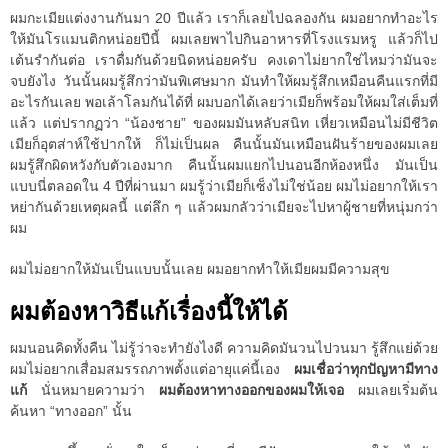
ผมกะเมียแต่งงานกันมา 20 ปีแล้ว เราก็เลยไปฉลองกัน ผมอยากทำอะไร
ให้มันโรแมนติกหน่อยปีนี้ ผมเลยพาไปกินอาหารที่โรงแรมหรู แล้วก็ไป
เต้นรำกันต่อ เราดื่มกันด้วยนิดหน่อยครับ คงเดาไม่ยากใช่ไหมว่ามันจะ
จบยังไง วันนั้นผมรู้สึกว่ามันพิเศษมาก มันทำให้ผมรู้สึกเหมือนคืนแรกที่มี
อะไรกันเลย พอเล้าโลมกันได้ที่ ผมบอกได้เลยว่าเมียก็พร้อมให้ผมใส่เต็มที่
แล้ว แต่ปรากฏว่า “น้องชาย” ของผมมันหลับสนิท เหี่ยวเหมือนไม่มีชีวิต
เมียก็อุตส่าห์ใช้ปากให้ ก็ไม่เป็นผล คืนนั้นมันเหมือนฝันร้ายของผมเลย
ผมรู้สึกผิดหวังกับตัวเองมาก คืนนั้นผมแยกไปนอนอีกห้องหนึ่ง มันเป็น
แบบนี่ตลอดใน 4 ปีที่ผ่านมา ผมรู้ว่าเมียก็เซ็งไม่ใช่น้อย ผมไม่อยากให้เรา
หย่ากันด้วยเหตุผลนี้ แต่ลึก ๆ แล้วผมกลัวว่าเมียจะไปหาผู้ชายที่หนุ่มกว่า
ผม
ผมไม่อยากให้มันเป็นแบบนั้นเลย ผมอยากทำให้เมียผมมีความสุข
ผมต้องหาวิธีแก้เรื่องนี้ให้ได้
ผมนอนคิดทั้งคืน ไม่รู้ว่าจะทำยังไงดี ความคิดมันวนไปวนมา รู้สึกแย่ด้วย
ผมไม่อยากเสื่อมสมรรถภาพตั้งแต่อายุแค่นี้เอง
ผมเชื่อว่าทุกปัญหามีทาง
แก้
นั่นหมายความว่า
ผมต้องหาทางออกของผมให้เจอ
ผมเลยเริ่มต้น
ค้นหา “ทางออก” นั้น