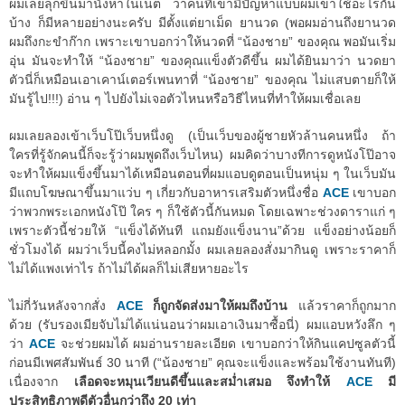
ผมเลยลุกขึ้นมานั่งหาในเน็ต ว่าคนที่เขามีปัญหาแบบผมเขาใช้อะไรกัน
บ้าง ก็มีหลายอย่างนะครับ มีตั้งแต่ยาเม็ด ยานวด (พอผมอ่านถึงยานวด
ผมถึงกะขำก๊าก เพราะเขาบอกว่าให้นวดที่ “น้องชาย” ของคุณ พอมันเริ่ม
อุ่น มันจะทำให้ “น้องชาย” ของคุณแข็งตัวดีขึ้น ผมได้ยินมาว่า นวดยา
ตัวนี่ก็เหมือนเอาเคาน์เตอร์เพนทาที่ “น้องชาย” ของคุณ ไม่แสบตายก็ให้
มันรู้ไป!!!) อ่าน ๆ ไปยังไม่เจอตัวไหนหรือวิธีไหนที่ทำให้ผมเชื่อเลย
ผมเลยลองเข้าเว็บโป๊เว็บหนึ่งดู (เป็นเว็บของผู้ชายหัวล้านคนหนึ่ง ถ้า
ใครที่รู้จักคนนี้ก็จะรู้ว่าผมพูดถึงเว็บไหน) ผมคิดว่าบางทีการดูหนังโป๊อาจ
จะทำให้ผมแข็งขึ้นมาได้เหมือนตอนที่ผมแอบดูตอนเป็นหนุ่ม ๆ ในเว็บมัน
มีแถบโฆษณาขึ้นมาแว่บ ๆ เกี่ยวกับอาหารเสริมตัวหนึ่งชื่อ
ACE
เขาบอก
ว่าพวกพระเอกหนังโป๊ ใคร ๆ ก็ใช้ตัวนี้กันหมด โดยเฉพาะช่วงดาราแก่ ๆ
เพราะตัวนี้ช่วยให้ “แข็งได้ทันที แถมยังแข็งนาน”ด้วย แข็งอย่างน้อยก็
ชั่วโมงได้ ผมว่าเว็บนี้คงไม่หลอกมั้ง ผมเลยลองสั่งมากินดู เพราะราคาก็
ไม่ได้แพงเท่าไร ถ้าไม่ได้ผลก็ไม่เสียหายอะไร
ไม่กี่วันหลังจากสั่ง
ACE
ก็ถูกจัดส่งมาให้ผมถึงบ้าน
แล้วราคาก็ถูกมาก
ด้วย (รับรองเมียจับไม่ได้แน่นอนว่าผมเอาเงินมาซื้อนี่) ผมแอบหวังลึก ๆ
ว่า
ACE
จะช่วยผมได้ ผมอ่านรายละเอียด เขาบอกว่าให้กินแคปซูลตัวนี้
ก่อนมีเพศสัมพันธ์ 30 นาที (“น้องชาย” คุณจะแข็งและพร้อมใช้งานทันที)
เนื่องจาก
เลือดจะหมุนเวียนดีขึ้นและสม่ำเสมอ จึงทำให้
ACE
มี
ประสิทธิภาพดีตัวอื่นกว่าถึง 20 เท่า