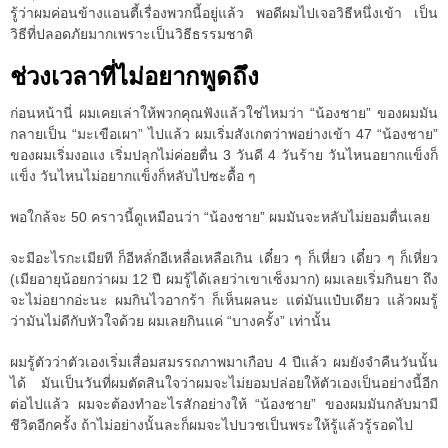
รู้ว่าผมค่อนข้างแอนตี้เรื่องพวกนี้อยู่แล้ว พอดีผมไปเจอวิธีหนึ่งเข้า เป็น
วิธีที่ปลอดภัยมากเพราะเป็นวิธีธรรมชาติ
ช่วงเวลาที่ไม่อยากพูดถึง
ก่อนหน้านี่ ผมเคยเล่าให้พวกคุณฟังแล้วใช่ไหมว่า “น้องชาย” ของผมมัน
กลายเป็น “มะเขือเผา” ไปแล้ว ผมเริ่มสังเกตว่าพอย่างเข้า 47 “น้องชาย”
ของผมเริ่มงอแง เริ่มปลุกไม่ค่อยตื่น 3 วันดี 4 วันร้าย วันไหนอยากแข็งก็
แข็ง วันไหนไม่อยากแข็งก็หลับไปซะดื้อ ๆ
พอใกล้จะ 50 คราวนี้ดูเหมือนว่า “น้องชาย” ผมมันจะหลับไม่ยอมตื่นเลย
จะมีอะไรกะเมียที ก็อีหลั่กอีเหลื่อเหลือเกิน เดี๋ยว ๆ ก็เหี่ยว เดี๋ยว ๆ ก็เหี่ยว
(เมียอายุน้อยกว่าผม 12 ปี ผมรู้ได้เลยว่าเขาเซ็งมาก) ผมเลยเริ่มกินยา ถึง
จะไม่อยากอ่ะนะ ผมกินไวอากร้า ก็เห็นผลนะ แต่มันแป๋บเดียว แล้วผมรู้
ว่ามันไม่ดีกับหัวใจด้วย ผมเลยกินแค่ “บางครั้ง” เท่านั้น
ผมรู้ตัวว่าตัวเองเริ่มเสื่อมสมรรถภาพมาเกือบ 4 ปีแล้ว ผมยังจำคืนวันนั้น
ได้ มันเป็นวันที่ผมตัดสินใจว่าผมจะไม่ยอมปล่อยให้ตัวเองเป็นอย่างนี้อีก
ต่อไปแล้ว ผมจะต้องทำอะไรสักอย่างให้ “น้องชาย” ของผมมันกลับมามี
ชีวิตอีกครั้ง ถ้าไม่อย่างนั้นละก็ผมจะไปบวชเป็นพระให้รู้แล้วรู้รอดไป