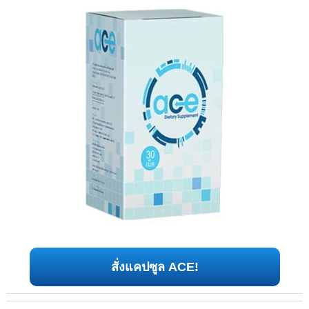
สั่งแคปซูล ACE!