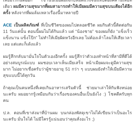
เลยมีไรกันต่ออีก เช้านั้นเมียผมถึงกับหมดแรงจนแทบต้องคลานเลยที
เดียว
ผมมีความสุขมากที่ผมสามารถทำให้เมียผมมีความสุขบนเตียงได้อีก
ครั้ง
หลังจากที่ผมล้มเหลวเรื่องนี้มาหลายปี
ACE
เป็นผลิตภัณฑ์
ที่เป็นชีวิตของผมไปตลอดชีวิต ผมกินตัวนี้ติดต่อกัน
11 วันแค่นั้น ตอนนี้ผมไม่ได้กินแล้ว แต่ “น้องชาย” ของผมก็ยัง “แข็งเร็ว
แข็งนาน แข็งโป๊ก” ไม่ทำให้เมียผิดหวังอีกเลย ไม่ต้องเล้าโลมให้เสียเวลา
เลย แต่แตะก็เด้งแล้ว
ผมรู้สึกกลับมามั่นใจในตัวเองอีกครั้ง ผมรู้สึกว่าตัวเองทำหน้าที่สามีที่ดีได้
อย่างสมบูรณ์แบบ ผมชอบเวลาเห็นเมียเสร็จ หน้าเมียผมจะดูมีความสุข
มาก ไม่อยากเชื่อครับว่าผู้ชายอายุ 51 กว่า ๆ แบบผมยังทำให้เมียมีความ
สุขแบบนี้ได้ทุกวัน
ถ้าคุณเป็นคนหนึ่งที่เคยเกินอาหารเสริมตัวนี้ ช่วยมาเล่าให้กันฟังหน่อย
นะครับ ผมอยากรู้เหมือนกันว่าเรื่องของคนอื่นเป็นยังไง :) โชคดีครับทุก
คน
ป.ล. ตอนที่เขาส่งมาที่บ้านผม บนกล่องพัสดุเขาไม่ได้เขียนว่าเป็นอะไร
นะครับ มั่นใจได้ ไม่มีใครรู้แน่นอนว่าคุณสั่งอะไร ;)