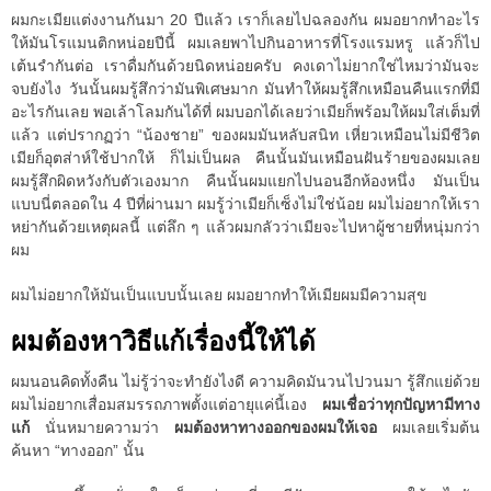
ผมกะเมียแต่งงานกันมา 20 ปีแล้ว เราก็เลยไปฉลองกัน ผมอยากทำอะไร
ให้มันโรแมนติกหน่อยปีนี้ ผมเลยพาไปกินอาหารที่โรงแรมหรู แล้วก็ไป
เต้นรำกันต่อ เราดื่มกันด้วยนิดหน่อยครับ คงเดาไม่ยากใช่ไหมว่ามันจะ
จบยังไง วันนั้นผมรู้สึกว่ามันพิเศษมาก มันทำให้ผมรู้สึกเหมือนคืนแรกที่มี
อะไรกันเลย พอเล้าโลมกันได้ที่ ผมบอกได้เลยว่าเมียก็พร้อมให้ผมใส่เต็มที่
แล้ว แต่ปรากฏว่า “น้องชาย” ของผมมันหลับสนิท เหี่ยวเหมือนไม่มีชีวิต
เมียก็อุตส่าห์ใช้ปากให้ ก็ไม่เป็นผล คืนนั้นมันเหมือนฝันร้ายของผมเลย
ผมรู้สึกผิดหวังกับตัวเองมาก คืนนั้นผมแยกไปนอนอีกห้องหนึ่ง มันเป็น
แบบนี่ตลอดใน 4 ปีที่ผ่านมา ผมรู้ว่าเมียก็เซ็งไม่ใช่น้อย ผมไม่อยากให้เรา
หย่ากันด้วยเหตุผลนี้ แต่ลึก ๆ แล้วผมกลัวว่าเมียจะไปหาผู้ชายที่หนุ่มกว่า
ผม
ผมไม่อยากให้มันเป็นแบบนั้นเลย ผมอยากทำให้เมียผมมีความสุข
ผมต้องหาวิธีแก้เรื่องนี้ให้ได้
ผมนอนคิดทั้งคืน ไม่รู้ว่าจะทำยังไงดี ความคิดมันวนไปวนมา รู้สึกแย่ด้วย
ผมไม่อยากเสื่อมสมรรถภาพตั้งแต่อายุแค่นี้เอง
ผมเชื่อว่าทุกปัญหามีทาง
แก้
นั่นหมายความว่า
ผมต้องหาทางออกของผมให้เจอ
ผมเลยเริ่มต้น
ค้นหา “ทางออก” นั้น