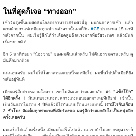
ในที่สุดก็เจอ “ทางออก”
เช้าวันรุ่งขึ้นผมตัดสินใจลองอาหารเสริมตัวนี้ดู ผมกินอาหารเช้า แล้ว
ตามด้วยกาแฟเหมือนทุกเช้า หลังจากนั้นผมก็กิน
ACE
ประมาณ 15 นาที
หลังจากนั้น ผมเริ่มรู้สึกได้ว่าเลือดสูบฉีดแรงมากที่อวัยวะเพศ แล้วมันก็
เริ่มขยายตัว!
อีก 5 นาทีต่อมา “น้องชาย” ของผมตื่นแล้วครับ ไม่ตื่นธรรมดานะครับ ดู
มันคึกมากด้วย
แน่นอนครับ ผมไม่ให้โอกาสทองแบบนี้หลุดมือไป ผมขึ้นไปปล้ำเมียที่ยัง
หลับอยู่ทันที
เมียผมรู้สึกประหลาดใจมาก เขาไม่คิดเลยว่าผมจะกลับ
มา “แข็งโป๊ก”
ได้อีกครั้ง
! มันแทบจะแทงทะลุกางเกงนอนออกมาเลยทีเดียว! เช้านั้น
เป็นวันแรกในรอบ 4 ปีที่แล้วมีไรกันแบบร้อนแรงแบบนี้
เรามีไรกันเกือบ
2 ชั่วโมง จัดเต็มทุกท่าตามที่เมียร้องขอ ผมรู้สึกว่าผมกลับไปเป็นหนุ่มอีก
ครั้งเลยครับ
ผมเสร็จไปแล้วครั้งหนึ่ง เมียผมก็เสร็จไปแล้ว แต่เรายังไม่อยากหยุด เราก็