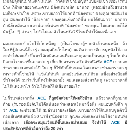
ผมเลยลุกขึ้นมานั่งหาในเน็ต ว่าคนที่เขามีปัญหาแบบผมเขาใช้อะไรกัน
บ้าง ก็มีหลายอย่างนะครับ มีตั้งแต่ยาเม็ด ยานวด (พอผมอ่านถึงยานวด
ผมถึงกะขำก๊าก เพราะเขาบอกว่าให้นวดที่ “น้องชาย” ของคุณ พอมันเริ่ม
อุ่น มันจะทำให้ “น้องชาย” ของคุณแข็งตัวดีขึ้น ผมได้ยินมาว่า นวดยา
ตัวนี่ก็เหมือนเอาเคาน์เตอร์เพนทาที่ “น้องชาย” ของคุณ ไม่แสบตายก็ให้
มันรู้ไป!!!) อ่าน ๆ ไปยังไม่เจอตัวไหนหรือวิธีไหนที่ทำให้ผมเชื่อเลย
ผมเลยลองเข้าเว็บโป๊เว็บหนึ่งดู (เป็นเว็บของผู้ชายหัวล้านคนหนึ่ง ถ้า
ใครที่รู้จักคนนี้ก็จะรู้ว่าผมพูดถึงเว็บไหน) ผมคิดว่าบางทีการดูหนังโป๊อาจ
จะทำให้ผมแข็งขึ้นมาได้เหมือนตอนที่ผมแอบดูตอนเป็นหนุ่ม ๆ ในเว็บมัน
มีแถบโฆษณาขึ้นมาแว่บ ๆ เกี่ยวกับอาหารเสริมตัวหนึ่งชื่อ
ACE
เขาบอก
ว่าพวกพระเอกหนังโป๊ ใคร ๆ ก็ใช้ตัวนี้กันหมด โดยเฉพาะช่วงดาราแก่ ๆ
เพราะตัวนี้ช่วยให้ “แข็งได้ทันที แถมยังแข็งนาน”ด้วย แข็งอย่างน้อยก็
ชั่วโมงได้ ผมว่าเว็บนี้คงไม่หลอกมั้ง ผมเลยลองสั่งมากินดู เพราะราคาก็
ไม่ได้แพงเท่าไร ถ้าไม่ได้ผลก็ไม่เสียหายอะไร
ไม่กี่วันหลังจากสั่ง
ACE
ก็ถูกจัดส่งมาให้ผมถึงบ้าน
แล้วราคาก็ถูกมาก
ด้วย (รับรองเมียจับไม่ได้แน่นอนว่าผมเอาเงินมาซื้อนี่) ผมแอบหวังลึก ๆ
ว่า
ACE
จะช่วยผมได้ ผมอ่านรายละเอียด เขาบอกว่าให้กินแคปซูลตัวนี้
ก่อนมีเพศสัมพันธ์ 30 นาที (“น้องชาย” คุณจะแข็งและพร้อมใช้งานทันที)
เนื่องจาก
เลือดจะหมุนเวียนดีขึ้นและสม่ำเสมอ จึงทำให้
ACE
มี
ประสิทธิภาพดีตัวอื่นกว่าถึง 20 เท่า