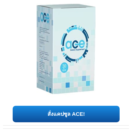
สั่งแคปซูล ACE!