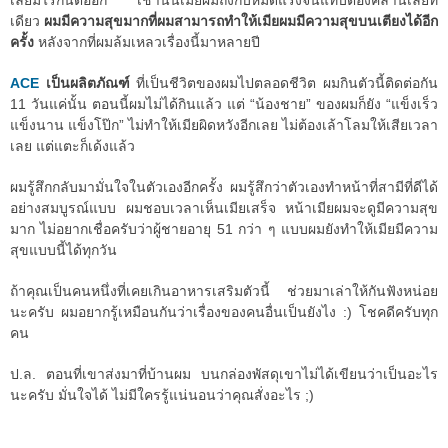
เลยมีไรกันต่ออีก เช้านั้นเมียผมถึงกับหมดแรงจนแทบต้องคลานเลยที
เดียว
ผมมีความสุขมากที่ผมสามารถทำให้เมียผมมีความสุขบนเตียงได้อีก
ครั้ง
หลังจากที่ผมล้มเหลวเรื่องนี้มาหลายปี
ACE
เป็นผลิตภัณฑ์
ที่เป็นชีวิตของผมไปตลอดชีวิต ผมกินตัวนี้ติดต่อกัน
11 วันแค่นั้น ตอนนี้ผมไม่ได้กินแล้ว แต่ “น้องชาย” ของผมก็ยัง “แข็งเร็ว
แข็งนาน แข็งโป๊ก” ไม่ทำให้เมียผิดหวังอีกเลย ไม่ต้องเล้าโลมให้เสียเวลา
เลย แต่แตะก็เด้งแล้ว
ผมรู้สึกกลับมามั่นใจในตัวเองอีกครั้ง ผมรู้สึกว่าตัวเองทำหน้าที่สามีที่ดีได้
อย่างสมบูรณ์แบบ ผมชอบเวลาเห็นเมียเสร็จ หน้าเมียผมจะดูมีความสุข
มาก ไม่อยากเชื่อครับว่าผู้ชายอายุ 51 กว่า ๆ แบบผมยังทำให้เมียมีความ
สุขแบบนี้ได้ทุกวัน
ถ้าคุณเป็นคนหนึ่งที่เคยเกินอาหารเสริมตัวนี้ ช่วยมาเล่าให้กันฟังหน่อย
นะครับ ผมอยากรู้เหมือนกันว่าเรื่องของคนอื่นเป็นยังไง :) โชคดีครับทุก
คน
ป.ล. ตอนที่เขาส่งมาที่บ้านผม บนกล่องพัสดุเขาไม่ได้เขียนว่าเป็นอะไร
นะครับ มั่นใจได้ ไม่มีใครรู้แน่นอนว่าคุณสั่งอะไร ;)