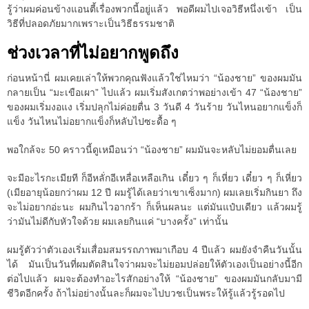
รู้ว่าผมค่อนข้างแอนตี้เรื่องพวกนี้อยู่แล้ว พอดีผมไปเจอวิธีหนึ่งเข้า เป็น
วิธีที่ปลอดภัยมากเพราะเป็นวิธีธรรมชาติ
ช่วงเวลาที่ไม่อยากพูดถึง
ก่อนหน้านี่ ผมเคยเล่าให้พวกคุณฟังแล้วใช่ไหมว่า “น้องชาย” ของผมมัน
กลายเป็น “มะเขือเผา” ไปแล้ว ผมเริ่มสังเกตว่าพอย่างเข้า 47 “น้องชาย”
ของผมเริ่มงอแง เริ่มปลุกไม่ค่อยตื่น 3 วันดี 4 วันร้าย วันไหนอยากแข็งก็
แข็ง วันไหนไม่อยากแข็งก็หลับไปซะดื้อ ๆ
พอใกล้จะ 50 คราวนี้ดูเหมือนว่า “น้องชาย” ผมมันจะหลับไม่ยอมตื่นเลย
จะมีอะไรกะเมียที ก็อีหลั่กอีเหลื่อเหลือเกิน เดี๋ยว ๆ ก็เหี่ยว เดี๋ยว ๆ ก็เหี่ยว
(เมียอายุน้อยกว่าผม 12 ปี ผมรู้ได้เลยว่าเขาเซ็งมาก) ผมเลยเริ่มกินยา ถึง
จะไม่อยากอ่ะนะ ผมกินไวอากร้า ก็เห็นผลนะ แต่มันแป๋บเดียว แล้วผมรู้
ว่ามันไม่ดีกับหัวใจด้วย ผมเลยกินแค่ “บางครั้ง” เท่านั้น
ผมรู้ตัวว่าตัวเองเริ่มเสื่อมสมรรถภาพมาเกือบ 4 ปีแล้ว ผมยังจำคืนวันนั้น
ได้ มันเป็นวันที่ผมตัดสินใจว่าผมจะไม่ยอมปล่อยให้ตัวเองเป็นอย่างนี้อีก
ต่อไปแล้ว ผมจะต้องทำอะไรสักอย่างให้ “น้องชาย” ของผมมันกลับมามี
ชีวิตอีกครั้ง ถ้าไม่อย่างนั้นละก็ผมจะไปบวชเป็นพระให้รู้แล้วรู้รอดไป