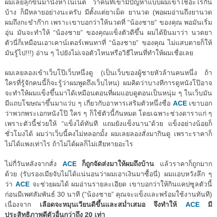
ผมเลยลุกขึ้นมานั่งหาในเน็ต ว่าคนที่เขามีปัญหาแบบผมเขาใช้อะไรกัน
บ้าง ก็มีหลายอย่างนะครับ มีตั้งแต่ยาเม็ด ยานวด (พอผมอ่านถึงยานวด
ผมถึงกะขำก๊าก เพราะเขาบอกว่าให้นวดที่ “น้องชาย” ของคุณ พอมันเริ่ม
อุ่น มันจะทำให้ “น้องชาย” ของคุณแข็งตัวดีขึ้น ผมได้ยินมาว่า นวดยา
ตัวนี่ก็เหมือนเอาเคาน์เตอร์เพนทาที่ “น้องชาย” ของคุณ ไม่แสบตายก็ให้
มันรู้ไป!!!) อ่าน ๆ ไปยังไม่เจอตัวไหนหรือวิธีไหนที่ทำให้ผมเชื่อเลย
ผมเลยลองเข้าเว็บโป๊เว็บหนึ่งดู (เป็นเว็บของผู้ชายหัวล้านคนหนึ่ง ถ้า
ใครที่รู้จักคนนี้ก็จะรู้ว่าผมพูดถึงเว็บไหน) ผมคิดว่าบางทีการดูหนังโป๊อาจ
จะทำให้ผมแข็งขึ้นมาได้เหมือนตอนที่ผมแอบดูตอนเป็นหนุ่ม ๆ ในเว็บมัน
มีแถบโฆษณาขึ้นมาแว่บ ๆ เกี่ยวกับอาหารเสริมตัวหนึ่งชื่อ
ACE
เขาบอก
ว่าพวกพระเอกหนังโป๊ ใคร ๆ ก็ใช้ตัวนี้กันหมด โดยเฉพาะช่วงดาราแก่ ๆ
เพราะตัวนี้ช่วยให้ “แข็งได้ทันที แถมยังแข็งนาน”ด้วย แข็งอย่างน้อยก็
ชั่วโมงได้ ผมว่าเว็บนี้คงไม่หลอกมั้ง ผมเลยลองสั่งมากินดู เพราะราคาก็
ไม่ได้แพงเท่าไร ถ้าไม่ได้ผลก็ไม่เสียหายอะไร
ไม่กี่วันหลังจากสั่ง
ACE
ก็ถูกจัดส่งมาให้ผมถึงบ้าน
แล้วราคาก็ถูกมาก
ด้วย (รับรองเมียจับไม่ได้แน่นอนว่าผมเอาเงินมาซื้อนี่) ผมแอบหวังลึก ๆ
ว่า
ACE
จะช่วยผมได้ ผมอ่านรายละเอียด เขาบอกว่าให้กินแคปซูลตัวนี้
ก่อนมีเพศสัมพันธ์ 30 นาที (“น้องชาย” คุณจะแข็งและพร้อมใช้งานทันที)
เนื่องจาก
เลือดจะหมุนเวียนดีขึ้นและสม่ำเสมอ จึงทำให้
ACE
มี
ประสิทธิภาพดีตัวอื่นกว่าถึง 20 เท่า