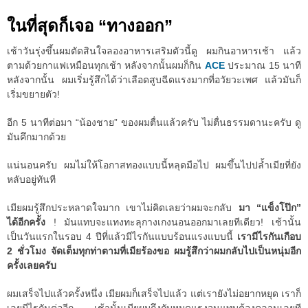
ในที่สุดก็เจอ “ทางออก”
เช้าวันรุ่งขึ้นผมตัดสินใจลองอาหารเสริมตัวนี้ดู ผมกินอาหารเช้า แล้ว
ตามด้วยกาแฟเหมือนทุกเช้า หลังจากนั้นผมก็กิน
ACE
ประมาณ 15 นาที
หลังจากนั้น ผมเริ่มรู้สึกได้ว่าเลือดสูบฉีดแรงมากที่อวัยวะเพศ แล้วมันก็
เริ่มขยายตัว!
อีก 5 นาทีต่อมา “น้องชาย” ของผมตื่นแล้วครับ ไม่ตื่นธรรมดานะครับ ดู
มันคึกมากด้วย
แน่นอนครับ ผมไม่ให้โอกาสทองแบบนี้หลุดมือไป ผมขึ้นไปปล้ำเมียที่ยัง
หลับอยู่ทันที
เมียผมรู้สึกประหลาดใจมาก เขาไม่คิดเลยว่าผมจะกลับ
มา “แข็งโป๊ก”
ได้อีกครั้ง
! มันแทบจะแทงทะลุกางเกงนอนออกมาเลยทีเดียว! เช้านั้น
เป็นวันแรกในรอบ 4 ปีที่แล้วมีไรกันแบบร้อนแรงแบบนี้
เรามีไรกันเกือบ
2 ชั่วโมง จัดเต็มทุกท่าตามที่เมียร้องขอ ผมรู้สึกว่าผมกลับไปเป็นหนุ่มอีก
ครั้งเลยครับ
ผมเสร็จไปแล้วครั้งหนึ่ง เมียผมก็เสร็จไปแล้ว แต่เรายังไม่อยากหยุด เราก็