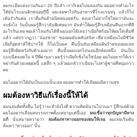
ผมกะเมียแต่งงานกันมา 20 ปีแล้ว เราก็เลยไปฉลองกัน ผมอยากทำอะไร
ให้มันโรแมนติกหน่อยปีนี้ ผมเลยพาไปกินอาหารที่โรงแรมหรู แล้วก็ไป
เต้นรำกันต่อ เราดื่มกันด้วยนิดหน่อยครับ คงเดาไม่ยากใช่ไหมว่ามันจะ
จบยังไง วันนั้นผมรู้สึกว่ามันพิเศษมาก มันทำให้ผมรู้สึกเหมือนคืนแรกที่มี
อะไรกันเลย พอเล้าโลมกันได้ที่ ผมบอกได้เลยว่าเมียก็พร้อมให้ผมใส่เต็มที่
แล้ว แต่ปรากฏว่า “น้องชาย” ของผมมันหลับสนิท เหี่ยวเหมือนไม่มีชีวิต
เมียก็อุตส่าห์ใช้ปากให้ ก็ไม่เป็นผล คืนนั้นมันเหมือนฝันร้ายของผมเลย
ผมรู้สึกผิดหวังกับตัวเองมาก คืนนั้นผมแยกไปนอนอีกห้องหนึ่ง มันเป็น
แบบนี่ตลอดใน 4 ปีที่ผ่านมา ผมรู้ว่าเมียก็เซ็งไม่ใช่น้อย ผมไม่อยากให้เรา
หย่ากันด้วยเหตุผลนี้ แต่ลึก ๆ แล้วผมกลัวว่าเมียจะไปหาผู้ชายที่หนุ่มกว่า
ผม
ผมไม่อยากให้มันเป็นแบบนั้นเลย ผมอยากทำให้เมียผมมีความสุข
ผมต้องหาวิธีแก้เรื่องนี้ให้ได้
ผมนอนคิดทั้งคืน ไม่รู้ว่าจะทำยังไงดี ความคิดมันวนไปวนมา รู้สึกแย่ด้วย
ผมไม่อยากเสื่อมสมรรถภาพตั้งแต่อายุแค่นี้เอง
ผมเชื่อว่าทุกปัญหามีทาง
แก้
นั่นหมายความว่า
ผมต้องหาทางออกของผมให้เจอ
ผมเลยเริ่มต้น
ค้นหา “ทางออก” นั้น