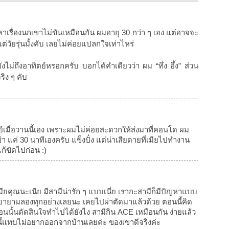
เรื่องนกเขาไม่ขันเหมือนกัน ผมอายุ 30 กว่า ๆ เอง แต่อาจจะ
แต่วัยรุ่นมั้งคับ เลยไม่ค่อยแปลกใจเท่าไหร่
ยังไม่ถึงอาทิตย์หรอกครับ บอกได้คำเดียวว่า ผม “ทึ่ง อึ้ง” ส่วน
ริง ๆ คับ
ย์เมื่อวานนี้เอง เพราะผมไม่ค่อยสะดวกให้ส่งมาที่คอนโด ผม
 แค่ 30 นาทีเองครับ แข็งปั๋ง แต่น่าเสียดายที่เมียไปทำงาน
ก้ขัดไปก่อน :)
มียคุณนะเนีย มีสามีน่ารัก ๆ แบบเนี่ย เรากะสามีก็มีปัญหาแบบ
ก็พยายามลองทุกอย่างเลยนะ เคยไปผ่าตัดมาแล้วด้วย ตอนนี้คิด
้ตอนนั้นตัดสินใจทำไปได้ยังไง สามีกิน ACE เหมือนกัน ง่ายแล้ว
ี้แทบไม่อยากออกจากบ้านเลยค่ะ ของเขาดีจริงค่ะ