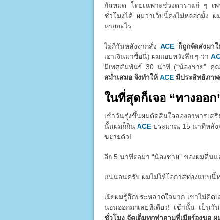
กันหมด โดยเฉพาะช่วงดาราแก่ ๆ เพราะต
ชั่วโมงได้ ผมว่าเว็บนี้คงไม่หลอกมั้ง ผ
หายอะไร
ไม่กี่วันหลังจากสั่ง
ACE
ก็ถูกจัดส่งมา
เอาเงินมาซื้อนี่) ผมแอบหวังลึก ๆ ว่า
A
มีเพศสัมพันธ์ 30 นาที (“น้องชาย” คุ
สม่ำเสมอ จึงทำให้
ACE
มีประสิทธิภาพดี
ในที่สุดก็เจอ “ทางออก
เช้าวันรุ่งขึ้นผมตัดสินใจลองอาหารเส
นั้นผมก็กิน
ACE
ประมาณ 15 นาทีหลังจากน
ขยายตัว!
อีก 5 นาทีต่อมา “น้องชาย” ของผมตื่นแ
แน่นอนครับ ผมไม่ให้โอกาสทองแบบนี้หลุด
เมียผมรู้สึกประหลาดใจมาก เขาไม่คิด
นอนออกมาเลยทีเดียว! เช้านั้น เป็นว
ชั่วโมง จัดเต็มทุกท่าตามที่เมียร้องขอ ผ