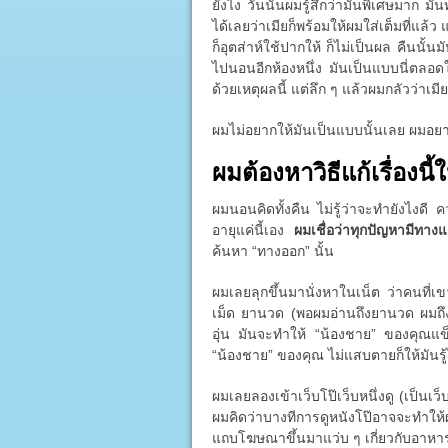
ยังไง วันนั้นผมรู้สึกว่ามันพิเศษมาก มั
ได้เลยว่าเมียก็พร้อมให้ผมใส่เต็มที่แล้
ก็อุตส่าห์ใช้ปากให้ ก็ไม่เป็นผล คืนนั้
ไปนอนอีกห้องหนึ่ง มันเป็นแบบนี่ตลอดใน
ด้วยเหตุผลนี้ แต่ลึก ๆ แล้วผมกลัวว่าเมี
ผมไม่อยากให้มันเป็นแบบนั้นเลย ผมอย
ผมต้องหาวิธีแก้เรื่องนี้ใ
ผมนอนคิดทั้งคืน ไม่รู้ว่าจะทำยังไงดี
อายุแค่นี้เอง
ผมเชื่อว่าทุกปัญหามีทาง
ค้นหา “ทางออก” นั้น
ผมเลยลุกขึ้นมานั่งหาในเน็ต ว่าคนที่เ
เม็ด ยานวด (พอผมอ่านถึงยานวด ผมถึง
อุ่น มันจะทำให้ “น้องชาย” ของคุณแข็ง
“น้องชาย” ของคุณ ไม่แสบตายก็ให้มันรู้ไ
ผมเลยลองเข้าเว็บโป๊เว็บหนึ่งดู (เป็นเว็บ
ผมคิดว่าบางทีการดูหนังโป๊อาจจะทำให
แถบโฆษณาขึ้นมาแว่บ ๆ เกี่ยวกับอาหารเ