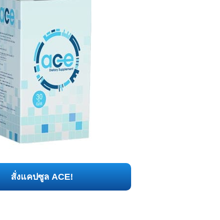
สั่งแคปซูล ACE!