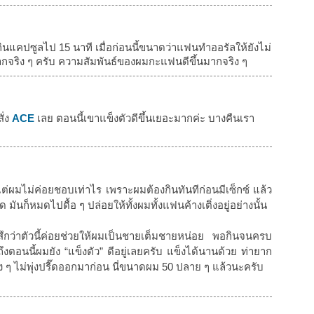
จากกินแคปซูลไป 15 นาที เมื่อก่อนนี้ขนาดว่าแฟนทำออรัลให้ยังไม่
ากจริง ๆ ครับ ความสัมพันธ์ของผมกะแฟนดีขึ้นมากจริง ๆ
ั่ง
ACE
เลย ตอนนี้เขาแข็งตัวดีขึ้นเยอะมากค่ะ บางคืนเรา
แต่ผมไม่ค่อยชอบเท่าไร เพราะผมต้องกินทันทีก่อนมีเซ็กซ์ แล้ว
 มันก็หมดไปดื้อ ๆ ปล่อยให้ทั้งผมทั้งแฟนค้างเติ่งอยู่อย่างนั้น
สึกว่าตัวนี้ค่อยช่วยให้ผมเป็นชายเต็มชายหน่อย พอกินจนครบ
งตอนนี้ผมยัง “แข็งตัว” ดีอยู่เลยครับ แข็งได้นานด้วย ท่ายาก
มง ๆ ไม่พุ่งปรี๊ดออกมาก่อน นี่ขนาดผม 50 ปลาย ๆ แล้วนะครับ