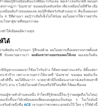
นทำให้ผมรู้สึกเหมือนคืนแรกที่มีอะไรกันเลย พอเล้าโลมกันได้ที่ ผมบอก
ว แต่ปรากฏว่า “น้องชาย” ของผมมันหลับสนิท เหี่ยวเหมือนไม่มีชีวิต เมีย
นมันเหมือนฝันร้ายของผมเลย ผมรู้สึกผิดหวังกับตัวเองมาก คืนนั้นผมแยก
 4 ปีที่ผ่านมา ผมรู้ว่าเมียก็เซ็งไม่ใช่น้อย ผมไม่อยากให้เราหย่ากัน
ยจะไปหาผู้ชายที่หนุ่มกว่าผม
ากทำให้เมียผมมีความสุข
ห้ได้
 ความคิดมันวนไปวนมา รู้สึกแย่ด้วย ผมไม่อยากเสื่อมสมรรถภาพตั้งแต่
แก้
นั่นหมายความว่า
ผมต้องหาทางออกของผมให้เจอ
ผมเลยเริ่มต้น
ขามีปัญหาแบบผมเขาใช้อะไรกันบ้าง ก็มีหลายอย่างนะครับ มีตั้งแต่ยา
กะขำก๊าก เพราะเขาบอกว่าให้นวดที่ “น้องชาย” ของคุณ พอมันเริ่ม
ตัวดีขึ้น ผมได้ยินมาว่า นวดยาตัวนี่ก็เหมือนเอาเคาน์เตอร์เพนทาที่
ป!!!) อ่าน ๆ ไปยังไม่เจอตัวไหนหรือวิธีไหนที่ทำให้ผมเชื่อเลย
ของผู้ชายหัวล้านคนหนึ่ง ถ้าใครที่รู้จักคนนี้ก็จะรู้ว่าผมพูดถึงเว็บไหน)
้ผมแข็งขึ้นมาได้เหมือนตอนที่ผมแอบดูตอนเป็นหนุ่ม ๆ ในเว็บมันมี
สริมตัวหนึ่งชื่อ
ACE
เขาบอกว่าพวกพระเอกหนังโป๊ ใคร ๆ ก็ใช้ตัวนี้