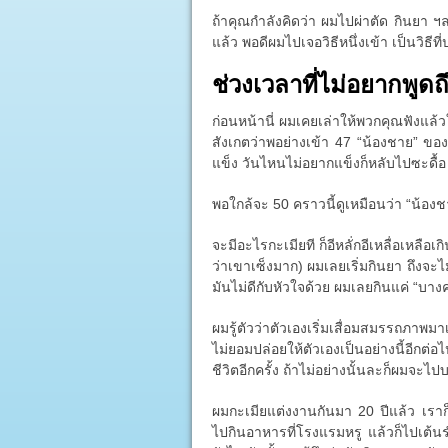
ถ้าคุณกำลังคิดว่า ผมไปผ่าตัด กินยา ฯลฯ
แล้ว พอดีผมไปเจอวิธีหนึ่งเข้า เป็นวิธี
ช่วงเวลาที่ไม่อยากพูดถ
ก่อนหน้านี่ ผมเคยเล่าให้พวกคุณฟังแล้
สังเกตว่าพอย่างเข้า 47 “น้องชาย” ของผ
แข็ง วันไหนไม่อยากแข็งก็หลับไปซะดื้อ
พอใกล้จะ 50 คราวนี้ดูเหมือนว่า “น้อง
จะมีอะไรกะเมียที ก็อีหลั่กอีเหลื่อเหลือเกิ
ว่าเขาเซ็งมาก) ผมเลยเริ่มกินยา ถึงจะไ
มันไม่ดีกับหัวใจด้วย ผมเลยกินแค่ “บางครั
ผมรู้ตัวว่าตัวเองเริ่มเสื่อมสมรรถภาพมา
ไม่ยอมปล่อยให้ตัวเองเป็นอย่างนี้อีก
ชีวิตอีกครั้ง ถ้าไม่อย่างนั้นละก็ผมจะไป
ผมกะเมียแต่งงานกันมา 20 ปีแล้ว เรา
ไปกินอาหารที่โรงแรมหรู แล้วก็ไปเต้น