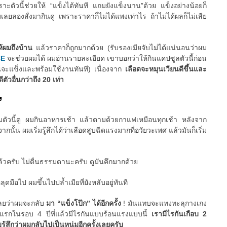
ัวนี้ช่วยให้ “แข็งได้ทันที แถมยังแข็งนาน”ด้วย แข็งอย่างน้อยก็
มเลยลองสั่งมากินดู เพราะราคาก็ไม่ได้แพงเท่าไร ถ้าไม่ได้ผลก็ไม่เสีย
ให้ผมถึงบ้าน
แล้วราคาก็ถูกมากด้วย (รับรองเมียจับไม่ได้แน่นอนว่าผม
CE
จะช่วยผมได้ ผมอ่านรายละเอียด เขาบอกว่าให้กินแคปซูลตัวนี้ก่อน
ณจะแข็งและพร้อมใช้งานทันที) เนื่องจาก
เลือดจะหมุนเวียนดีขึ้นและ
ตัวอื่นกว่าถึง 20 เท่า
”
ริมตัวนี้ดู ผมกินอาหารเช้า แล้วตามด้วยกาแฟเหมือนทุกเช้า หลังจาก
ั้น ผมเริ่มรู้สึกได้ว่าเลือดสูบฉีดแรงมากที่อวัยวะเพศ แล้วมันก็เริ่ม
ล้วครับ ไม่ตื่นธรรมดานะครับ ดูมันคึกมากด้วย
มือไป ผมขึ้นไปปล้ำเมียที่ยังหลับอยู่ทันที
เลยว่าผมจะกลับ
มา “แข็งโป๊ก” ได้อีกครั้ง
! มันแทบจะแทงทะลุกางเกง
ันแรกในรอบ 4 ปีที่แล้วมีไรกันแบบร้อนแรงแบบนี้
เรามีไรกันเกือบ 2
มรู้สึกว่าผมกลับไปเป็นหนุ่มอีกครั้งเลยครับ