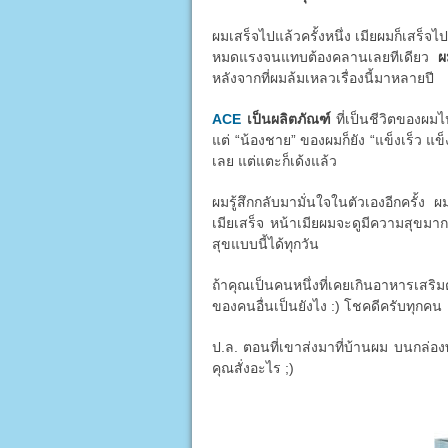
ผมเสร็จไปแล้วครั้งหนึ่ง เมียผมก็เสร็จไป
หมดแรงจนแทบต้องคลานเลยทีเดียว
ผ
หลังจากที่ผมล้มเหลวเรื่องนี้มาหลายปี
ACE
เป็นผลิตภัณฑ์
ที่เป็นชีวิตของผมไ
แต่ “น้องชาย” ของผมก็ยัง “แข็งเร็ว แข็
เลย แต่แตะก็เด้งแล้ว
ผมรู้สึกกลับมามั่นใจในตัวเองอีกครั้ง ผ
เมียเสร็จ หน้าเมียผมจะดูมีความสุขมาก
สุขแบบนี้ได้ทุกวัน
ถ้าคุณเป็นคนหนึ่งที่เคยเกินอาหารเสริม
ของคนอื่นเป็นยังไง :) โชคดีครับทุกคน
ป.ล. ตอนที่เขาส่งมาที่บ้านผม บนกล่องพ
คุณสั่งอะไร ;)