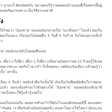
 มาละก็ ผิดถนัดครับ หลายคนก็รู้ว่าผมค่อนข้างแอนตี้เรื่องพวกนี้อยู่
ที่ปลอดภัยมากเพราะเป็นวิธีธรรมชาติ
ึง
วใช่ไหมว่า “น้องชาย” ของผมมันกลายเป็น “มะเขือเผา” ไปแล้ว ผมเริ่ม
มเริ่มงอแง เริ่มปลุกไม่ค่อยตื่น 3 วันดี 4 วันร้าย วันไหนอยากแข็งก็
 ๆ
ชาย” ผมมันจะหลับไม่ยอมตื่นเลย
น เดี๋ยว ๆ ก็เหี่ยว เดี๋ยว ๆ ก็เหี่ยว (เมียอายุน้อยกว่าผม 12 ปี ผมรู้ได้เลย
ม่อยากอ่ะนะ ผมกินไวอากร้า ก็เห็นผลนะ แต่มันแป๋บเดียว แล้วผมรู้ว่า
้ง” เท่านั้น
เกือบ 4 ปีแล้ว ผมยังจำคืนวันนั้นได้ มันเป็นวันที่ผมตัดสินใจว่าผมจะ
ต่อไปแล้ว ผมจะต้องทำอะไรสักอย่างให้ “น้องชาย” ของผมมันกลับมามี
บวชเป็นพระให้รู้แล้วรู้รอดไป
ก็เลยไปฉลองกัน ผมอยากทำอะไรให้มันโรแมนติกหน่อยปีนี้ ผมเลยพา
รำกันต่อ เราดื่มกันด้วยนิดหน่อยครับ คงเดาไม่ยากใช่ไหมว่ามันจะจบ