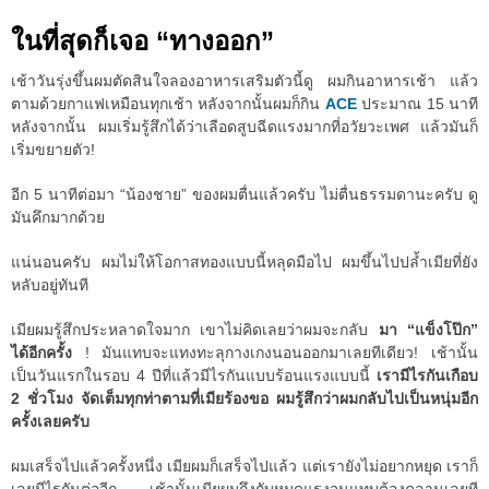
ในที่สุดก็เจอ “ทางออก”
เช้าวันรุ่งขึ้นผมตัดสินใจลองอาหารเสริมตัวนี้ดู ผมกินอาหารเช้า แล้ว
ตามด้วยกาแฟเหมือนทุกเช้า หลังจากนั้นผมก็กิน
ACE
ประมาณ 15 นาที
หลังจากนั้น ผมเริ่มรู้สึกได้ว่าเลือดสูบฉีดแรงมากที่อวัยวะเพศ แล้วมันก็
เริ่มขยายตัว!
อีก 5 นาทีต่อมา “น้องชาย” ของผมตื่นแล้วครับ ไม่ตื่นธรรมดานะครับ ดู
มันคึกมากด้วย
แน่นอนครับ ผมไม่ให้โอกาสทองแบบนี้หลุดมือไป ผมขึ้นไปปล้ำเมียที่ยัง
หลับอยู่ทันที
เมียผมรู้สึกประหลาดใจมาก เขาไม่คิดเลยว่าผมจะกลับ
มา “แข็งโป๊ก”
ได้อีกครั้ง
! มันแทบจะแทงทะลุกางเกงนอนออกมาเลยทีเดียว! เช้านั้น
เป็นวันแรกในรอบ 4 ปีที่แล้วมีไรกันแบบร้อนแรงแบบนี้
เรามีไรกันเกือบ
2 ชั่วโมง จัดเต็มทุกท่าตามที่เมียร้องขอ ผมรู้สึกว่าผมกลับไปเป็นหนุ่มอีก
ครั้งเลยครับ
ผมเสร็จไปแล้วครั้งหนึ่ง เมียผมก็เสร็จไปแล้ว แต่เรายังไม่อยากหยุด เราก็