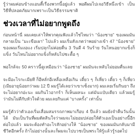
รู้ว่าผมค่อนข้างแอนตี้เรื่องพวกนี้อยู่แล้ว พอดีผมไปเจอวิธีหนึ่งเข้า เป็น
วิธีที่ปลอดภัยมากเพราะเป็นวิธีธรรมชาติ
ช่วงเวลาที่ไม่อยากพูดถึง
ก่อนหน้านี่ ผมเคยเล่าให้พวกคุณฟังแล้วใช่ไหมว่า “น้องชาย” ของผมมัน
กลายเป็น “มะเขือเผา” ไปแล้ว ผมเริ่มสังเกตว่าพอย่างเข้า 47 “น้องชาย”
ของผมเริ่มงอแง เริ่มปลุกไม่ค่อยตื่น 3 วันดี 4 วันร้าย วันไหนอยากแข็งก็
แข็ง วันไหนไม่อยากแข็งก็หลับไปซะดื้อ ๆ
พอใกล้จะ 50 คราวนี้ดูเหมือนว่า “น้องชาย” ผมมันจะหลับไม่ยอมตื่นเลย
จะมีอะไรกะเมียที ก็อีหลั่กอีเหลื่อเหลือเกิน เดี๋ยว ๆ ก็เหี่ยว เดี๋ยว ๆ ก็เหี่ยว
(เมียอายุน้อยกว่าผม 12 ปี ผมรู้ได้เลยว่าเขาเซ็งมาก) ผมเลยเริ่มกินยา ถึง
จะไม่อยากอ่ะนะ ผมกินไวอากร้า ก็เห็นผลนะ แต่มันแป๋บเดียว แล้วผมรู้
ว่ามันไม่ดีกับหัวใจด้วย ผมเลยกินแค่ “บางครั้ง” เท่านั้น
ผมรู้ตัวว่าตัวเองเริ่มเสื่อมสมรรถภาพมาเกือบ 4 ปีแล้ว ผมยังจำคืนวันนั้น
ได้ มันเป็นวันที่ผมตัดสินใจว่าผมจะไม่ยอมปล่อยให้ตัวเองเป็นอย่างนี้อีก
ต่อไปแล้ว ผมจะต้องทำอะไรสักอย่างให้ “น้องชาย” ของผมมันกลับมามี
ชีวิตอีกครั้ง ถ้าไม่อย่างนั้นละก็ผมจะไปบวชเป็นพระให้รู้แล้วรู้รอดไป