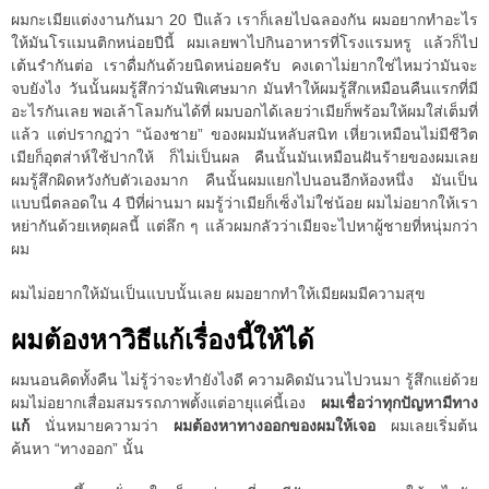
ผมกะเมียแต่งงานกันมา 20 ปีแล้ว เราก็เลยไปฉลองกัน ผมอยากทำอะไร
ให้มันโรแมนติกหน่อยปีนี้ ผมเลยพาไปกินอาหารที่โรงแรมหรู แล้วก็ไป
เต้นรำกันต่อ เราดื่มกันด้วยนิดหน่อยครับ คงเดาไม่ยากใช่ไหมว่ามันจะ
จบยังไง วันนั้นผมรู้สึกว่ามันพิเศษมาก มันทำให้ผมรู้สึกเหมือนคืนแรกที่มี
อะไรกันเลย พอเล้าโลมกันได้ที่ ผมบอกได้เลยว่าเมียก็พร้อมให้ผมใส่เต็มที่
แล้ว แต่ปรากฏว่า “น้องชาย” ของผมมันหลับสนิท เหี่ยวเหมือนไม่มีชีวิต
เมียก็อุตส่าห์ใช้ปากให้ ก็ไม่เป็นผล คืนนั้นมันเหมือนฝันร้ายของผมเลย
ผมรู้สึกผิดหวังกับตัวเองมาก คืนนั้นผมแยกไปนอนอีกห้องหนึ่ง มันเป็น
แบบนี่ตลอดใน 4 ปีที่ผ่านมา ผมรู้ว่าเมียก็เซ็งไม่ใช่น้อย ผมไม่อยากให้เรา
หย่ากันด้วยเหตุผลนี้ แต่ลึก ๆ แล้วผมกลัวว่าเมียจะไปหาผู้ชายที่หนุ่มกว่า
ผม
ผมไม่อยากให้มันเป็นแบบนั้นเลย ผมอยากทำให้เมียผมมีความสุข
ผมต้องหาวิธีแก้เรื่องนี้ให้ได้
ผมนอนคิดทั้งคืน ไม่รู้ว่าจะทำยังไงดี ความคิดมันวนไปวนมา รู้สึกแย่ด้วย
ผมไม่อยากเสื่อมสมรรถภาพตั้งแต่อายุแค่นี้เอง
ผมเชื่อว่าทุกปัญหามีทาง
แก้
นั่นหมายความว่า
ผมต้องหาทางออกของผมให้เจอ
ผมเลยเริ่มต้น
ค้นหา “ทางออก” นั้น