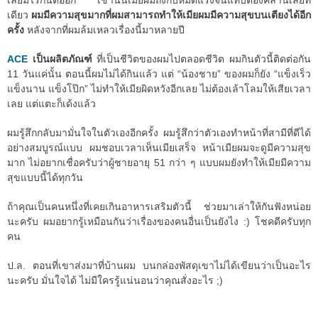
เลยมีไรกันต่ออีก เช้านั้นเมียผมถึงกับหมดแรงจนแทบต้องคลานเลยที
เดียว
ผมมีความสุขมากที่ผมสามารถทำให้เมียผมมีความสุขบนเตียงได้อีก
ครั้ง
หลังจากที่ผมล้มเหลวเรื่องนี้มาหลายปี
ACE
เป็นผลิตภัณฑ์
ที่เป็นชีวิตของผมไปตลอดชีวิต ผมกินตัวนี้ติดต่อกัน
11 วันแค่นั้น ตอนนี้ผมไม่ได้กินแล้ว แต่ “น้องชาย” ของผมก็ยัง “แข็งเร็ว
แข็งนาน แข็งโป๊ก” ไม่ทำให้เมียผิดหวังอีกเลย ไม่ต้องเล้าโลมให้เสียเวลา
เลย แต่แตะก็เด้งแล้ว
ผมรู้สึกกลับมามั่นใจในตัวเองอีกครั้ง ผมรู้สึกว่าตัวเองทำหน้าที่สามีที่ดีได้
อย่างสมบูรณ์แบบ ผมชอบเวลาเห็นเมียเสร็จ หน้าเมียผมจะดูมีความสุข
มาก ไม่อยากเชื่อครับว่าผู้ชายอายุ 51 กว่า ๆ แบบผมยังทำให้เมียมีความ
สุขแบบนี้ได้ทุกวัน
ถ้าคุณเป็นคนหนึ่งที่เคยเกินอาหารเสริมตัวนี้ ช่วยมาเล่าให้กันฟังหน่อย
นะครับ ผมอยากรู้เหมือนกันว่าเรื่องของคนอื่นเป็นยังไง :) โชคดีครับทุก
คน
ป.ล. ตอนที่เขาส่งมาที่บ้านผม บนกล่องพัสดุเขาไม่ได้เขียนว่าเป็นอะไร
นะครับ มั่นใจได้ ไม่มีใครรู้แน่นอนว่าคุณสั่งอะไร ;)