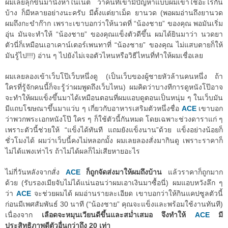
ผมเลยลุกขึ้นมานั่งหาในเน็ต ว่าคนที่เขามีปัญหาแบบผมเขาใช้อะไรกัน
บ้าง ก็มีหลายอย่างนะครับ มีตั้งแต่ยาเม็ด ยานวด (พอผมอ่านถึงยานวด
ผมถึงกะขำก๊าก เพราะเขาบอกว่าให้นวดที่ “น้องชาย” ของคุณ พอมันเริ่ม
อุ่น มันจะทำให้ “น้องชาย” ของคุณแข็งตัวดีขึ้น ผมได้ยินมาว่า นวดยา
ตัวนี่ก็เหมือนเอาเคาน์เตอร์เพนทาที่ “น้องชาย” ของคุณ ไม่แสบตายก็ให้
มันรู้ไป!!!) อ่าน ๆ ไปยังไม่เจอตัวไหนหรือวิธีไหนที่ทำให้ผมเชื่อเลย
ผมเลยลองเข้าเว็บโป๊เว็บหนึ่งดู (เป็นเว็บของผู้ชายหัวล้านคนหนึ่ง ถ้า
ใครที่รู้จักคนนี้ก็จะรู้ว่าผมพูดถึงเว็บไหน) ผมคิดว่าบางทีการดูหนังโป๊อาจ
จะทำให้ผมแข็งขึ้นมาได้เหมือนตอนที่ผมแอบดูตอนเป็นหนุ่ม ๆ ในเว็บมัน
มีแถบโฆษณาขึ้นมาแว่บ ๆ เกี่ยวกับอาหารเสริมตัวหนึ่งชื่อ
ACE
เขาบอก
ว่าพวกพระเอกหนังโป๊ ใคร ๆ ก็ใช้ตัวนี้กันหมด โดยเฉพาะช่วงดาราแก่ ๆ
เพราะตัวนี้ช่วยให้ “แข็งได้ทันที แถมยังแข็งนาน”ด้วย แข็งอย่างน้อยก็
ชั่วโมงได้ ผมว่าเว็บนี้คงไม่หลอกมั้ง ผมเลยลองสั่งมากินดู เพราะราคาก็
ไม่ได้แพงเท่าไร ถ้าไม่ได้ผลก็ไม่เสียหายอะไร
ไม่กี่วันหลังจากสั่ง
ACE
ก็ถูกจัดส่งมาให้ผมถึงบ้าน
แล้วราคาก็ถูกมาก
ด้วย (รับรองเมียจับไม่ได้แน่นอนว่าผมเอาเงินมาซื้อนี่) ผมแอบหวังลึก ๆ
ว่า
ACE
จะช่วยผมได้ ผมอ่านรายละเอียด เขาบอกว่าให้กินแคปซูลตัวนี้
ก่อนมีเพศสัมพันธ์ 30 นาที (“น้องชาย” คุณจะแข็งและพร้อมใช้งานทันที)
เนื่องจาก
เลือดจะหมุนเวียนดีขึ้นและสม่ำเสมอ จึงทำให้
ACE
มี
ประสิทธิภาพดีตัวอื่นกว่าถึง 20 เท่า