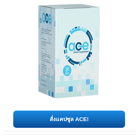
สั่งแคปซูล ACE!