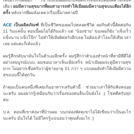
เลยมีไรกันต่ออีก เช้านั้นเมียผมถึงกับหมดแรงจนแทบต้องคลานเลยที
เดียว
ผมมีความสุขมากที่ผมสามารถทำให้เมียผมมีความสุขบนเตียงได้อีก
ครั้ง
หลังจากที่ผมล้มเหลวเรื่องนี้มาหลายปี
ACE
เป็นผลิตภัณฑ์
ที่เป็นชีวิตของผมไปตลอดชีวิต ผมกินตัวนี้ติดต่อกัน
11 วันแค่นั้น ตอนนี้ผมไม่ได้กินแล้ว แต่ “น้องชาย” ของผมก็ยัง “แข็งเร็ว
แข็งนาน แข็งโป๊ก” ไม่ทำให้เมียผิดหวังอีกเลย ไม่ต้องเล้าโลมให้เสียเวลา
เลย แต่แตะก็เด้งแล้ว
ผมรู้สึกกลับมามั่นใจในตัวเองอีกครั้ง ผมรู้สึกว่าตัวเองทำหน้าที่สามีที่ดีได้
อย่างสมบูรณ์แบบ ผมชอบเวลาเห็นเมียเสร็จ หน้าเมียผมจะดูมีความสุข
มาก ไม่อยากเชื่อครับว่าผู้ชายอายุ 51 กว่า ๆ แบบผมยังทำให้เมียมีความ
สุขแบบนี้ได้ทุกวัน
ถ้าคุณเป็นคนหนึ่งที่เคยเกินอาหารเสริมตัวนี้ ช่วยมาเล่าให้กันฟังหน่อย
นะครับ ผมอยากรู้เหมือนกันว่าเรื่องของคนอื่นเป็นยังไง :) โชคดีครับทุก
คน
ป.ล. ตอนที่เขาส่งมาที่บ้านผม บนกล่องพัสดุเขาไม่ได้เขียนว่าเป็นอะไร
นะครับ มั่นใจได้ ไม่มีใครรู้แน่นอนว่าคุณสั่งอะไร ;)