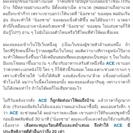
ผมเลยลุกขึ้นมานั่งหาในเน็ต ว่าคนที่เขามีปัญหาแบบผมเขาใช้อะไรกัน
บ้าง ก็มีหลายอย่างนะครับ มีตั้งแต่ยาเม็ด ยานวด (พอผมอ่านถึงยานวด
ผมถึงกะขำก๊าก เพราะเขาบอกว่าให้นวดที่ “น้องชาย” ของคุณ พอมันเริ่ม
อุ่น มันจะทำให้ “น้องชาย” ของคุณแข็งตัวดีขึ้น ผมได้ยินมาว่า นวดยา
ตัวนี่ก็เหมือนเอาเคาน์เตอร์เพนทาที่ “น้องชาย” ของคุณ ไม่แสบตายก็ให้
มันรู้ไป!!!) อ่าน ๆ ไปยังไม่เจอตัวไหนหรือวิธีไหนที่ทำให้ผมเชื่อเลย
ผมเลยลองเข้าเว็บโป๊เว็บหนึ่งดู (เป็นเว็บของผู้ชายหัวล้านคนหนึ่ง ถ้า
ใครที่รู้จักคนนี้ก็จะรู้ว่าผมพูดถึงเว็บไหน) ผมคิดว่าบางทีการดูหนังโป๊อาจ
จะทำให้ผมแข็งขึ้นมาได้เหมือนตอนที่ผมแอบดูตอนเป็นหนุ่ม ๆ ในเว็บมัน
มีแถบโฆษณาขึ้นมาแว่บ ๆ เกี่ยวกับอาหารเสริมตัวหนึ่งชื่อ
ACE
เขาบอก
ว่าพวกพระเอกหนังโป๊ ใคร ๆ ก็ใช้ตัวนี้กันหมด โดยเฉพาะช่วงดาราแก่ ๆ
เพราะตัวนี้ช่วยให้ “แข็งได้ทันที แถมยังแข็งนาน”ด้วย แข็งอย่างน้อยก็
ชั่วโมงได้ ผมว่าเว็บนี้คงไม่หลอกมั้ง ผมเลยลองสั่งมากินดู เพราะราคาก็
ไม่ได้แพงเท่าไร ถ้าไม่ได้ผลก็ไม่เสียหายอะไร
ไม่กี่วันหลังจากสั่ง
ACE
ก็ถูกจัดส่งมาให้ผมถึงบ้าน
แล้วราคาก็ถูกมาก
ด้วย (รับรองเมียจับไม่ได้แน่นอนว่าผมเอาเงินมาซื้อนี่) ผมแอบหวังลึก ๆ
ว่า
ACE
จะช่วยผมได้ ผมอ่านรายละเอียด เขาบอกว่าให้กินแคปซูลตัวนี้
ก่อนมีเพศสัมพันธ์ 30 นาที (“น้องชาย” คุณจะแข็งและพร้อมใช้งานทันที)
เนื่องจาก
เลือดจะหมุนเวียนดีขึ้นและสม่ำเสมอ จึงทำให้
ACE
มี
ประสิทธิภาพดีตัวอื่นกว่าถึง 20 เท่า