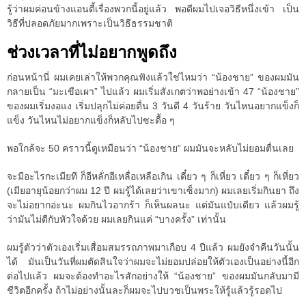
รู้ว่าผมค่อนข้างแอนตี้เรื่องพวกนี้อยู่แล้ว พอดีผมไปเจอวิธีหนึ่งเข้า เป็น
วิธีที่ปลอดภัยมากเพราะเป็นวิธีธรรมชาติ
ช่วงเวลาที่ไม่อยากพูดถึง
ก่อนหน้านี่ ผมเคยเล่าให้พวกคุณฟังแล้วใช่ไหมว่า “น้องชาย” ของผมมัน
กลายเป็น “มะเขือเผา” ไปแล้ว ผมเริ่มสังเกตว่าพอย่างเข้า 47 “น้องชาย”
ของผมเริ่มงอแง เริ่มปลุกไม่ค่อยตื่น 3 วันดี 4 วันร้าย วันไหนอยากแข็งก็
แข็ง วันไหนไม่อยากแข็งก็หลับไปซะดื้อ ๆ
พอใกล้จะ 50 คราวนี้ดูเหมือนว่า “น้องชาย” ผมมันจะหลับไม่ยอมตื่นเลย
จะมีอะไรกะเมียที ก็อีหลั่กอีเหลื่อเหลือเกิน เดี๋ยว ๆ ก็เหี่ยว เดี๋ยว ๆ ก็เหี่ยว
(เมียอายุน้อยกว่าผม 12 ปี ผมรู้ได้เลยว่าเขาเซ็งมาก) ผมเลยเริ่มกินยา ถึง
จะไม่อยากอ่ะนะ ผมกินไวอากร้า ก็เห็นผลนะ แต่มันแป๋บเดียว แล้วผมรู้
ว่ามันไม่ดีกับหัวใจด้วย ผมเลยกินแค่ “บางครั้ง” เท่านั้น
ผมรู้ตัวว่าตัวเองเริ่มเสื่อมสมรรถภาพมาเกือบ 4 ปีแล้ว ผมยังจำคืนวันนั้น
ได้ มันเป็นวันที่ผมตัดสินใจว่าผมจะไม่ยอมปล่อยให้ตัวเองเป็นอย่างนี้อีก
ต่อไปแล้ว ผมจะต้องทำอะไรสักอย่างให้ “น้องชาย” ของผมมันกลับมามี
ชีวิตอีกครั้ง ถ้าไม่อย่างนั้นละก็ผมจะไปบวชเป็นพระให้รู้แล้วรู้รอดไป