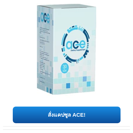
สั่งแคปซูล ACE!