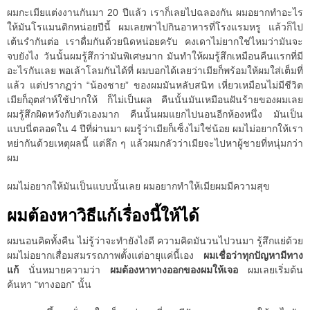
ผมกะเมียแต่งงานกันมา 20 ปีแล้ว เราก็เลยไปฉลองกัน ผมอยากทำอะไร
ให้มันโรแมนติกหน่อยปีนี้ ผมเลยพาไปกินอาหารที่โรงแรมหรู แล้วก็ไป
เต้นรำกันต่อ เราดื่มกันด้วยนิดหน่อยครับ คงเดาไม่ยากใช่ไหมว่ามันจะ
จบยังไง วันนั้นผมรู้สึกว่ามันพิเศษมาก มันทำให้ผมรู้สึกเหมือนคืนแรกที่มี
อะไรกันเลย พอเล้าโลมกันได้ที่ ผมบอกได้เลยว่าเมียก็พร้อมให้ผมใส่เต็มที่
แล้ว แต่ปรากฏว่า “น้องชาย” ของผมมันหลับสนิท เหี่ยวเหมือนไม่มีชีวิต
เมียก็อุตส่าห์ใช้ปากให้ ก็ไม่เป็นผล คืนนั้นมันเหมือนฝันร้ายของผมเลย
ผมรู้สึกผิดหวังกับตัวเองมาก คืนนั้นผมแยกไปนอนอีกห้องหนึ่ง มันเป็น
แบบนี่ตลอดใน 4 ปีที่ผ่านมา ผมรู้ว่าเมียก็เซ็งไม่ใช่น้อย ผมไม่อยากให้เรา
หย่ากันด้วยเหตุผลนี้ แต่ลึก ๆ แล้วผมกลัวว่าเมียจะไปหาผู้ชายที่หนุ่มกว่า
ผม
ผมไม่อยากให้มันเป็นแบบนั้นเลย ผมอยากทำให้เมียผมมีความสุข
ผมต้องหาวิธีแก้เรื่องนี้ให้ได้
ผมนอนคิดทั้งคืน ไม่รู้ว่าจะทำยังไงดี ความคิดมันวนไปวนมา รู้สึกแย่ด้วย
ผมไม่อยากเสื่อมสมรรถภาพตั้งแต่อายุแค่นี้เอง
ผมเชื่อว่าทุกปัญหามีทาง
แก้
นั่นหมายความว่า
ผมต้องหาทางออกของผมให้เจอ
ผมเลยเริ่มต้น
ค้นหา “ทางออก” นั้น