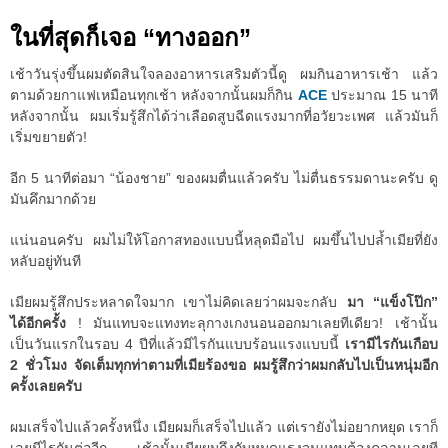
ในที่สุดก็เจอ “ทางออก”
เช้าวันรุ่งขึ้นผมตัดสินใจลองอาหารเสริมตัวนี้ดู ผมกินอาหารเช้า แล้ว
ตามด้วยกาแฟเหมือนทุกเช้า หลังจากนั้นผมก็กิน
ACE
ประมาณ 15 นาที
หลังจากนั้น ผมเริ่มรู้สึกได้ว่าเลือดสูบฉีดแรงมากที่อวัยวะเพศ แล้วมันก็
เริ่มขยายตัว!
อีก 5 นาทีต่อมา “น้องชาย” ของผมตื่นแล้วครับ ไม่ตื่นธรรมดานะครับ ดู
มันคึกมากด้วย
แน่นอนครับ ผมไม่ให้โอกาสทองแบบนี้หลุดมือไป ผมขึ้นไปปล้ำเมียที่ยัง
หลับอยู่ทันที
เมียผมรู้สึกประหลาดใจมาก เขาไม่คิดเลยว่าผมจะกลับ
มา “แข็งโป๊ก”
ได้อีกครั้ง
! มันแทบจะแทงทะลุกางเกงนอนออกมาเลยทีเดียว! เช้านั้น
เป็นวันแรกในรอบ 4 ปีที่แล้วมีไรกันแบบร้อนแรงแบบนี้
เรามีไรกันเกือบ
2 ชั่วโมง จัดเต็มทุกท่าตามที่เมียร้องขอ ผมรู้สึกว่าผมกลับไปเป็นหนุ่มอีก
ครั้งเลยครับ
ผมเสร็จไปแล้วครั้งหนึ่ง เมียผมก็เสร็จไปแล้ว แต่เรายังไม่อยากหยุด เราก็