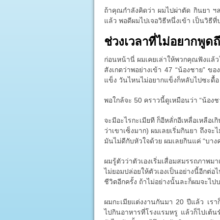
ถ้าคุณกำลังคิดว่า ผมไปผ่าตัด กินยา ฯลฯ
แล้ว พอดีผมไปเจอวิธีหนึ่งเข้า เป็นวิธี
ช่วงเวลาที่ไม่อยากพูดถ
ก่อนหน้านี่ ผมเคยเล่าให้พวกคุณฟังแล้
สังเกตว่าพอย่างเข้า 47 “น้องชาย” ของผ
แข็ง วันไหนไม่อยากแข็งก็หลับไปซะดื้อ
พอใกล้จะ 50 คราวนี้ดูเหมือนว่า “น้อง
จะมีอะไรกะเมียที ก็อีหลั่กอีเหลื่อเหลือเกิ
ว่าเขาเซ็งมาก) ผมเลยเริ่มกินยา ถึงจะไ
มันไม่ดีกับหัวใจด้วย ผมเลยกินแค่ “บางครั
ผมรู้ตัวว่าตัวเองเริ่มเสื่อมสมรรถภาพมา
ไม่ยอมปล่อยให้ตัวเองเป็นอย่างนี้อีก
ชีวิตอีกครั้ง ถ้าไม่อย่างนั้นละก็ผมจะไป
ผมกะเมียแต่งงานกันมา 20 ปีแล้ว เรา
ไปกินอาหารที่โรงแรมหรู แล้วก็ไปเต้น