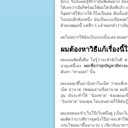
ยังไง วันนั้นผมรู้สึกว่ามันพิเศษมาก มั
ได้เลยว่าเมียก็พร้อมให้ผมใส่เต็มที่แล้
ก็อุตส่าห์ใช้ปากให้ ก็ไม่เป็นผล คืนนั้
ไปนอนอีกห้องหนึ่ง มันเป็นแบบนี่ตลอดใน
ด้วยเหตุผลนี้ แต่ลึก ๆ แล้วผมกลัวว่าเมี
ผมไม่อยากให้มันเป็นแบบนั้นเลย ผมอย
ผมต้องหาวิธีแก้เรื่องนี้ใ
ผมนอนคิดทั้งคืน ไม่รู้ว่าจะทำยังไงดี
อายุแค่นี้เอง
ผมเชื่อว่าทุกปัญหามีทาง
ค้นหา “ทางออก” นั้น
ผมเลยลุกขึ้นมานั่งหาในเน็ต ว่าคนที่เ
เม็ด ยานวด (พอผมอ่านถึงยานวด ผมถึง
อุ่น มันจะทำให้ “น้องชาย” ของคุณแข็ง
“น้องชาย” ของคุณ ไม่แสบตายก็ให้มันรู้ไ
ผมเลยลองเข้าเว็บโป๊เว็บหนึ่งดู (เป็นเว็บ
ผมคิดว่าบางทีการดูหนังโป๊อาจจะทำให
แถบโฆษณาขึ้นมาแว่บ ๆ เกี่ยวกับอาหารเ