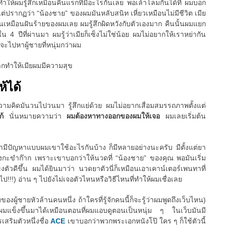
นทำให้ผมรู้สึกเหมือนคืนแรกที่มีอะไรกันเลย พอเล้าโลมกันได้ที่ ผมบอก
ว แต่ปรากฏว่า “น้องชาย” ของผมมันหลับสนิท เหี่ยวเหมือนไม่มีชีวิต เมีย
นมันเหมือนฝันร้ายของผมเลย ผมรู้สึกผิดหวังกับตัวเองมาก คืนนั้นผมแยก
 4 ปีที่ผ่านมา ผมรู้ว่าเมียก็เซ็งไม่ใช่น้อย ผมไม่อยากให้เราหย่ากัน
ยจะไปหาผู้ชายที่หนุ่มกว่าผม
ากทำให้เมียผมมีความสุข
ห้ได้
 ความคิดมันวนไปวนมา รู้สึกแย่ด้วย ผมไม่อยากเสื่อมสมรรถภาพตั้งแต่
แก้
นั่นหมายความว่า
ผมต้องหาทางออกของผมให้เจอ
ผมเลยเริ่มต้น
ขามีปัญหาแบบผมเขาใช้อะไรกันบ้าง ก็มีหลายอย่างนะครับ มีตั้งแต่ยา
กะขำก๊าก เพราะเขาบอกว่าให้นวดที่ “น้องชาย” ของคุณ พอมันเริ่ม
ตัวดีขึ้น ผมได้ยินมาว่า นวดยาตัวนี่ก็เหมือนเอาเคาน์เตอร์เพนทาที่
ป!!!) อ่าน ๆ ไปยังไม่เจอตัวไหนหรือวิธีไหนที่ทำให้ผมเชื่อเลย
ของผู้ชายหัวล้านคนหนึ่ง ถ้าใครที่รู้จักคนนี้ก็จะรู้ว่าผมพูดถึงเว็บไหน)
้ผมแข็งขึ้นมาได้เหมือนตอนที่ผมแอบดูตอนเป็นหนุ่ม ๆ ในเว็บมันมี
สริมตัวหนึ่งชื่อ
ACE
เขาบอกว่าพวกพระเอกหนังโป๊ ใคร ๆ ก็ใช้ตัวนี้