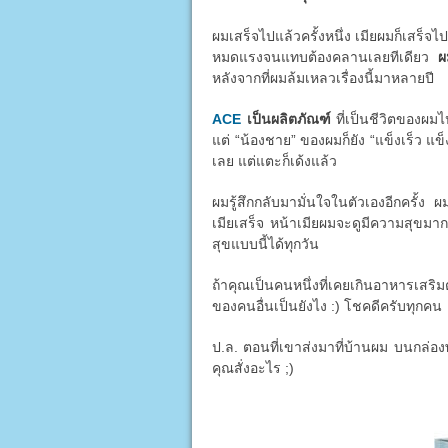
ผมเสร็จไปแล้วครั้งหนึ่ง เมียผมก็เสร็จไป
หมดแรงจนแทบต้องคลานเลยทีเดียว
ผ
หลังจากที่ผมล้มเหลวเรื่องนี้มาหลายปี
ACE
เป็นผลิตภัณฑ์
ที่เป็นชีวิตของผมไ
แต่ “น้องชาย” ของผมก็ยัง “แข็งเร็ว แข็
เลย แต่แตะก็เด้งแล้ว
ผมรู้สึกกลับมามั่นใจในตัวเองอีกครั้ง ผ
เมียเสร็จ หน้าเมียผมจะดูมีความสุขมาก
สุขแบบนี้ได้ทุกวัน
ถ้าคุณเป็นคนหนึ่งที่เคยเกินอาหารเสริม
ของคนอื่นเป็นยังไง :) โชคดีครับทุกคน
ป.ล. ตอนที่เขาส่งมาที่บ้านผม บนกล่องพ
คุณสั่งอะไร ;)