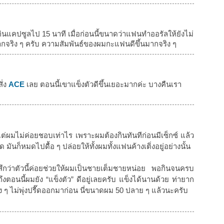
จากกินแคปซูลไป 15 นาที เมื่อก่อนนี้ขนาดว่าแฟนทำออรัลให้ยังไม่
ากจริง ๆ ครับ ความสัมพันธ์ของผมกะแฟนดีขึ้นมากจริง ๆ
ั่ง
ACE
เลย ตอนนี้เขาแข็งตัวดีขึ้นเยอะมากค่ะ บางคืนเรา
แต่ผมไม่ค่อยชอบเท่าไร เพราะผมต้องกินทันทีก่อนมีเซ็กซ์ แล้ว
 มันก็หมดไปดื้อ ๆ ปล่อยให้ทั้งผมทั้งแฟนค้างเติ่งอยู่อย่างนั้น
สึกว่าตัวนี้ค่อยช่วยให้ผมเป็นชายเต็มชายหน่อย พอกินจนครบ
งตอนนี้ผมยัง “แข็งตัว” ดีอยู่เลยครับ แข็งได้นานด้วย ท่ายาก
มง ๆ ไม่พุ่งปรี๊ดออกมาก่อน นี่ขนาดผม 50 ปลาย ๆ แล้วนะครับ