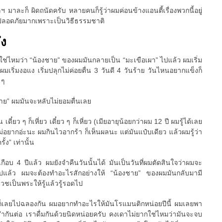
 มาละก็ ผิดถนัดครับ หลายคนก็รู้ว่าผมค่อนข้างแอนตี้เรื่องพวกนี้อยู่
ที่ปลอดภัยมากเพราะเป็นวิธีธรรมชาติ
ึง
วใช่ไหมว่า “น้องชาย” ของผมมันกลายเป็น “มะเขือเผา” ไปแล้ว ผมเริ่ม
มเริ่มงอแง เริ่มปลุกไม่ค่อยตื่น 3 วันดี 4 วันร้าย วันไหนอยากแข็งก็
 ๆ
ชาย” ผมมันจะหลับไม่ยอมตื่นเลย
น เดี๋ยว ๆ ก็เหี่ยว เดี๋ยว ๆ ก็เหี่ยว (เมียอายุน้อยกว่าผม 12 ปี ผมรู้ได้เลย
ม่อยากอ่ะนะ ผมกินไวอากร้า ก็เห็นผลนะ แต่มันแป๋บเดียว แล้วผมรู้ว่า
้ง” เท่านั้น
เกือบ 4 ปีแล้ว ผมยังจำคืนวันนั้นได้ มันเป็นวันที่ผมตัดสินใจว่าผมจะ
ต่อไปแล้ว ผมจะต้องทำอะไรสักอย่างให้ “น้องชาย” ของผมมันกลับมามี
บวชเป็นพระให้รู้แล้วรู้รอดไป
ก็เลยไปฉลองกัน ผมอยากทำอะไรให้มันโรแมนติกหน่อยปีนี้ ผมเลยพา
รำกันต่อ เราดื่มกันด้วยนิดหน่อยครับ คงเดาไม่ยากใช่ไหมว่ามันจะจบ