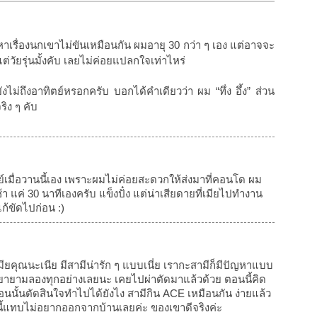
เรื่องนกเขาไม่ขันเหมือนกัน ผมอายุ 30 กว่า ๆ เอง แต่อาจจะ
แต่วัยรุ่นมั้งคับ เลยไม่ค่อยแปลกใจเท่าไหร่
ยังไม่ถึงอาทิตย์หรอกครับ บอกได้คำเดียวว่า ผม “ทึ่ง อึ้ง” ส่วน
ริง ๆ คับ
ย์เมื่อวานนี้เอง เพราะผมไม่ค่อยสะดวกให้ส่งมาที่คอนโด ผม
 แค่ 30 นาทีเองครับ แข็งปั๋ง แต่น่าเสียดายที่เมียไปทำงาน
ก้ขัดไปก่อน :)
มียคุณนะเนีย มีสามีน่ารัก ๆ แบบเนี่ย เรากะสามีก็มีปัญหาแบบ
ก็พยายามลองทุกอย่างเลยนะ เคยไปผ่าตัดมาแล้วด้วย ตอนนี้คิด
้ตอนนั้นตัดสินใจทำไปได้ยังไง สามีกิน ACE เหมือนกัน ง่ายแล้ว
ี้แทบไม่อยากออกจากบ้านเลยค่ะ ของเขาดีจริงค่ะ