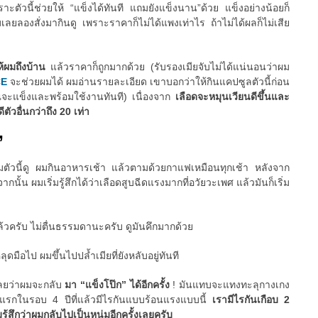
ัวนี้ช่วยให้ “แข็งได้ทันที แถมยังแข็งนาน”ด้วย แข็งอย่างน้อยก็
มเลยลองสั่งมากินดู เพราะราคาก็ไม่ได้แพงเท่าไร ถ้าไม่ได้ผลก็ไม่เสีย
ให้ผมถึงบ้าน
แล้วราคาก็ถูกมากด้วย (รับรองเมียจับไม่ได้แน่นอนว่าผม
CE
จะช่วยผมได้ ผมอ่านรายละเอียด เขาบอกว่าให้กินแคปซูลตัวนี้ก่อน
ณจะแข็งและพร้อมใช้งานทันที) เนื่องจาก
เลือดจะหมุนเวียนดีขึ้นและ
ตัวอื่นกว่าถึง 20 เท่า
”
ริมตัวนี้ดู ผมกินอาหารเช้า แล้วตามด้วยกาแฟเหมือนทุกเช้า หลังจาก
ั้น ผมเริ่มรู้สึกได้ว่าเลือดสูบฉีดแรงมากที่อวัยวะเพศ แล้วมันก็เริ่ม
ล้วครับ ไม่ตื่นธรรมดานะครับ ดูมันคึกมากด้วย
มือไป ผมขึ้นไปปล้ำเมียที่ยังหลับอยู่ทันที
เลยว่าผมจะกลับ
มา “แข็งโป๊ก” ได้อีกครั้ง
! มันแทบจะแทงทะลุกางเกง
ันแรกในรอบ 4 ปีที่แล้วมีไรกันแบบร้อนแรงแบบนี้
เรามีไรกันเกือบ 2
มรู้สึกว่าผมกลับไปเป็นหนุ่มอีกครั้งเลยครับ