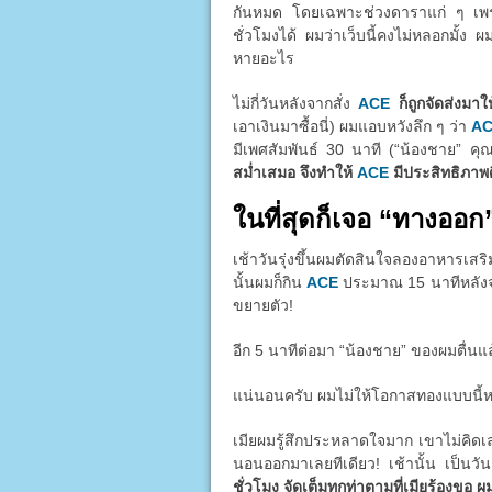
กันหมด โดยเฉพาะช่วงดาราแก่ ๆ เพราะต
ชั่วโมงได้ ผมว่าเว็บนี้คงไม่หลอกมั้ง ผ
หายอะไร
ไม่กี่วันหลังจากสั่ง
ACE
ก็ถูกจัดส่งมา
เอาเงินมาซื้อนี่) ผมแอบหวังลึก ๆ ว่า
A
มีเพศสัมพันธ์ 30 นาที (“น้องชาย” คุ
สม่ำเสมอ จึงทำให้
ACE
มีประสิทธิภาพดี
ในที่สุดก็เจอ “ทางออก
เช้าวันรุ่งขึ้นผมตัดสินใจลองอาหารเส
นั้นผมก็กิน
ACE
ประมาณ 15 นาทีหลังจากน
ขยายตัว!
อีก 5 นาทีต่อมา “น้องชาย” ของผมตื่นแ
แน่นอนครับ ผมไม่ให้โอกาสทองแบบนี้หลุด
เมียผมรู้สึกประหลาดใจมาก เขาไม่คิด
นอนออกมาเลยทีเดียว! เช้านั้น เป็นว
ชั่วโมง จัดเต็มทุกท่าตามที่เมียร้องขอ ผ