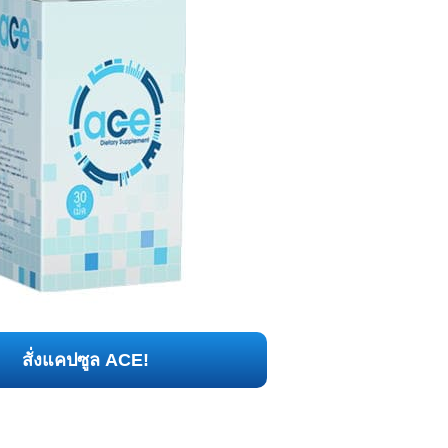
สั่งแคปซูล ACE!