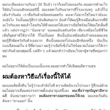
ผมกะเมียแต่งงานกันมา 20 ปีแล้ว เราก็เลยไปฉลองกัน ผมอยากทำอะไร
ให้มันโรแมนติกหน่อยปีนี้ ผมเลยพาไปกินอาหารที่โรงแรมหรู แล้วก็ไป
เต้นรำกันต่อ เราดื่มกันด้วยนิดหน่อยครับ คงเดาไม่ยากใช่ไหมว่ามันจะ
จบยังไง วันนั้นผมรู้สึกว่ามันพิเศษมาก มันทำให้ผมรู้สึกเหมือนคืนแรกที่มี
อะไรกันเลย พอเล้าโลมกันได้ที่ ผมบอกได้เลยว่าเมียก็พร้อมให้ผมใส่เต็มที่
แล้ว แต่ปรากฏว่า “น้องชาย” ของผมมันหลับสนิท เหี่ยวเหมือนไม่มีชีวิต
เมียก็อุตส่าห์ใช้ปากให้ ก็ไม่เป็นผล คืนนั้นมันเหมือนฝันร้ายของผมเลย
ผมรู้สึกผิดหวังกับตัวเองมาก คืนนั้นผมแยกไปนอนอีกห้องหนึ่ง มันเป็น
แบบนี่ตลอดใน 4 ปีที่ผ่านมา ผมรู้ว่าเมียก็เซ็งไม่ใช่น้อย ผมไม่อยากให้เรา
หย่ากันด้วยเหตุผลนี้ แต่ลึก ๆ แล้วผมกลัวว่าเมียจะไปหาผู้ชายที่หนุ่มกว่า
ผม
ผมไม่อยากให้มันเป็นแบบนั้นเลย ผมอยากทำให้เมียผมมีความสุข
ผมต้องหาวิธีแก้เรื่องนี้ให้ได้
ผมนอนคิดทั้งคืน ไม่รู้ว่าจะทำยังไงดี ความคิดมันวนไปวนมา รู้สึกแย่ด้วย
ผมไม่อยากเสื่อมสมรรถภาพตั้งแต่อายุแค่นี้เอง
ผมเชื่อว่าทุกปัญหามีทาง
แก้
นั่นหมายความว่า
ผมต้องหาทางออกของผมให้เจอ
ผมเลยเริ่มต้น
ค้นหา “ทางออก” นั้น