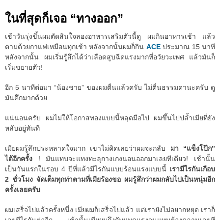
ในที่สุดก็เจอ “ทางออก”
เช้าวันรุ่งขึ้นผมตัดสินใจลองอาหารเสริมตัวนี้ดู ผมกินอาหารเช้า แล้ว
ตามด้วยกาแฟเหมือนทุกเช้า หลังจากนั้นผมก็กิน
ACE
ประมาณ 15 นาที
หลังจากนั้น ผมเริ่มรู้สึกได้ว่าเลือดสูบฉีดแรงมากที่อวัยวะเพศ แล้วมันก็
เริ่มขยายตัว!
อีก 5 นาทีต่อมา “น้องชาย” ของผมตื่นแล้วครับ ไม่ตื่นธรรมดานะครับ ดู
มันคึกมากด้วย
แน่นอนครับ ผมไม่ให้โอกาสทองแบบนี้หลุดมือไป ผมขึ้นไปปล้ำเมียที่ยัง
หลับอยู่ทันที
เมียผมรู้สึกประหลาดใจมาก เขาไม่คิดเลยว่าผมจะกลับ
มา “แข็งโป๊ก”
ได้อีกครั้ง
! มันแทบจะแทงทะลุกางเกงนอนออกมาเลยทีเดียว! เช้านั้น
เป็นวันแรกในรอบ 4 ปีที่แล้วมีไรกันแบบร้อนแรงแบบนี้
เรามีไรกันเกือบ
2 ชั่วโมง จัดเต็มทุกท่าตามที่เมียร้องขอ ผมรู้สึกว่าผมกลับไปเป็นหนุ่มอีก
ครั้งเลยครับ
ผมเสร็จไปแล้วครั้งหนึ่ง เมียผมก็เสร็จไปแล้ว แต่เรายังไม่อยากหยุด เราก็