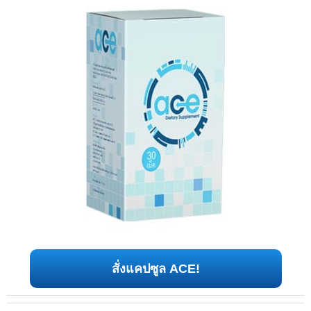
สั่งแคปซูล ACE!