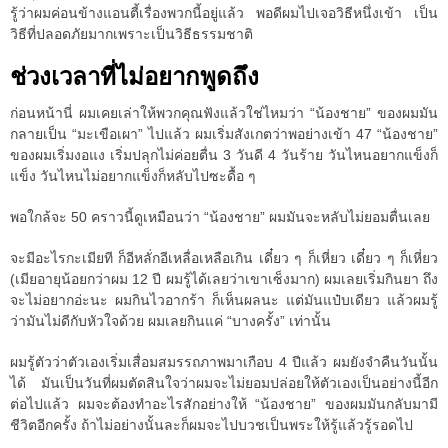
รู้ว่าผมค่อนข้างแอนตี้เรื่องพวกนี้อยู่แล้ว พอดีผมไปเจอวิธีหนึ่งเข้า เป็น
วิธีที่ปลอดภัยมากเพราะเป็นวิธีธรรมชาติ
ช่วงเวลาที่ไม่อยากพูดถึง
ก่อนหน้านี่ ผมเคยเล่าให้พวกคุณฟังแล้วใช่ไหมว่า “น้องชาย” ของผมมัน
กลายเป็น “มะเขือเผา” ไปแล้ว ผมเริ่มสังเกตว่าพอย่างเข้า 47 “น้องชาย”
ของผมเริ่มงอแง เริ่มปลุกไม่ค่อยตื่น 3 วันดี 4 วันร้าย วันไหนอยากแข็งก็
แข็ง วันไหนไม่อยากแข็งก็หลับไปซะดื้อ ๆ
พอใกล้จะ 50 คราวนี้ดูเหมือนว่า “น้องชาย” ผมมันจะหลับไม่ยอมตื่นเลย
จะมีอะไรกะเมียที ก็อีหลั่กอีเหลื่อเหลือเกิน เดี๋ยว ๆ ก็เหี่ยว เดี๋ยว ๆ ก็เหี่ยว
(เมียอายุน้อยกว่าผม 12 ปี ผมรู้ได้เลยว่าเขาเซ็งมาก) ผมเลยเริ่มกินยา ถึง
จะไม่อยากอ่ะนะ ผมกินไวอากร้า ก็เห็นผลนะ แต่มันแป๋บเดียว แล้วผมรู้
ว่ามันไม่ดีกับหัวใจด้วย ผมเลยกินแค่ “บางครั้ง” เท่านั้น
ผมรู้ตัวว่าตัวเองเริ่มเสื่อมสมรรถภาพมาเกือบ 4 ปีแล้ว ผมยังจำคืนวันนั้น
ได้ มันเป็นวันที่ผมตัดสินใจว่าผมจะไม่ยอมปล่อยให้ตัวเองเป็นอย่างนี้อีก
ต่อไปแล้ว ผมจะต้องทำอะไรสักอย่างให้ “น้องชาย” ของผมมันกลับมามี
ชีวิตอีกครั้ง ถ้าไม่อย่างนั้นละก็ผมจะไปบวชเป็นพระให้รู้แล้วรู้รอดไป