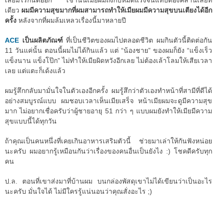
เลยมีไรกันต่ออีก เช้านั้นเมียผมถึงกับหมดแรงจนแทบต้องคลานเลยที
เดียว
ผมมีความสุขมากที่ผมสามารถทำให้เมียผมมีความสุขบนเตียงได้อีก
ครั้ง
หลังจากที่ผมล้มเหลวเรื่องนี้มาหลายปี
ACE
เป็นผลิตภัณฑ์
ที่เป็นชีวิตของผมไปตลอดชีวิต ผมกินตัวนี้ติดต่อกัน
11 วันแค่นั้น ตอนนี้ผมไม่ได้กินแล้ว แต่ “น้องชาย” ของผมก็ยัง “แข็งเร็ว
แข็งนาน แข็งโป๊ก” ไม่ทำให้เมียผิดหวังอีกเลย ไม่ต้องเล้าโลมให้เสียเวลา
เลย แต่แตะก็เด้งแล้ว
ผมรู้สึกกลับมามั่นใจในตัวเองอีกครั้ง ผมรู้สึกว่าตัวเองทำหน้าที่สามีที่ดีได้
อย่างสมบูรณ์แบบ ผมชอบเวลาเห็นเมียเสร็จ หน้าเมียผมจะดูมีความสุข
มาก ไม่อยากเชื่อครับว่าผู้ชายอายุ 51 กว่า ๆ แบบผมยังทำให้เมียมีความ
สุขแบบนี้ได้ทุกวัน
ถ้าคุณเป็นคนหนึ่งที่เคยเกินอาหารเสริมตัวนี้ ช่วยมาเล่าให้กันฟังหน่อย
นะครับ ผมอยากรู้เหมือนกันว่าเรื่องของคนอื่นเป็นยังไง :) โชคดีครับทุก
คน
ป.ล. ตอนที่เขาส่งมาที่บ้านผม บนกล่องพัสดุเขาไม่ได้เขียนว่าเป็นอะไร
นะครับ มั่นใจได้ ไม่มีใครรู้แน่นอนว่าคุณสั่งอะไร ;)