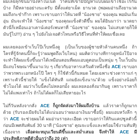
ผมเลยลุกขึ้นมานั่งหาในเน็ต ว่าคนที่เขามีปัญหาแบบผมเขาใช้อะไรกัน
บ้าง ก็มีหลายอย่างนะครับ มีตั้งแต่ยาเม็ด ยานวด (พอผมอ่านถึงยานวด
ผมถึงกะขำก๊าก เพราะเขาบอกว่าให้นวดที่ “น้องชาย” ของคุณ พอมันเริ่ม
อุ่น มันจะทำให้ “น้องชาย” ของคุณแข็งตัวดีขึ้น ผมได้ยินมาว่า นวดยา
ตัวนี่ก็เหมือนเอาเคาน์เตอร์เพนทาที่ “น้องชาย” ของคุณ ไม่แสบตายก็ให้
มันรู้ไป!!!) อ่าน ๆ ไปยังไม่เจอตัวไหนหรือวิธีไหนที่ทำให้ผมเชื่อเลย
ผมเลยลองเข้าเว็บโป๊เว็บหนึ่งดู (เป็นเว็บของผู้ชายหัวล้านคนหนึ่ง ถ้า
ใครที่รู้จักคนนี้ก็จะรู้ว่าผมพูดถึงเว็บไหน) ผมคิดว่าบางทีการดูหนังโป๊อาจ
จะทำให้ผมแข็งขึ้นมาได้เหมือนตอนที่ผมแอบดูตอนเป็นหนุ่ม ๆ ในเว็บมัน
มีแถบโฆษณาขึ้นมาแว่บ ๆ เกี่ยวกับอาหารเสริมตัวหนึ่งชื่อ
ACE
เขาบอก
ว่าพวกพระเอกหนังโป๊ ใคร ๆ ก็ใช้ตัวนี้กันหมด โดยเฉพาะช่วงดาราแก่ ๆ
เพราะตัวนี้ช่วยให้ “แข็งได้ทันที แถมยังแข็งนาน”ด้วย แข็งอย่างน้อยก็
ชั่วโมงได้ ผมว่าเว็บนี้คงไม่หลอกมั้ง ผมเลยลองสั่งมากินดู เพราะราคาก็
ไม่ได้แพงเท่าไร ถ้าไม่ได้ผลก็ไม่เสียหายอะไร
ไม่กี่วันหลังจากสั่ง
ACE
ก็ถูกจัดส่งมาให้ผมถึงบ้าน
แล้วราคาก็ถูกมาก
ด้วย (รับรองเมียจับไม่ได้แน่นอนว่าผมเอาเงินมาซื้อนี่) ผมแอบหวังลึก ๆ
ว่า
ACE
จะช่วยผมได้ ผมอ่านรายละเอียด เขาบอกว่าให้กินแคปซูลตัวนี้
ก่อนมีเพศสัมพันธ์ 30 นาที (“น้องชาย” คุณจะแข็งและพร้อมใช้งานทันที)
เนื่องจาก
เลือดจะหมุนเวียนดีขึ้นและสม่ำเสมอ จึงทำให้
ACE
มี
ประสิทธิภาพดีตัวอื่นกว่าถึง 20 เท่า