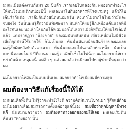
ผมกะเมียแต่งงานกันมา 20 ปีแล้ว เราก็เลยไปฉลองกัน ผมอยากทำอะไร
ให้มันโรแมนติกหน่อยปีนี้ ผมเลยพาไปกินอาหารที่โรงแรมหรู แล้วก็ไป
เต้นรำกันต่อ เราดื่มกันด้วยนิดหน่อยครับ คงเดาไม่ยากใช่ไหมว่ามันจะ
จบยังไง วันนั้นผมรู้สึกว่ามันพิเศษมาก มันทำให้ผมรู้สึกเหมือนคืนแรกที่มี
อะไรกันเลย พอเล้าโลมกันได้ที่ ผมบอกได้เลยว่าเมียก็พร้อมให้ผมใส่เต็มที่
แล้ว แต่ปรากฏว่า “น้องชาย” ของผมมันหลับสนิท เหี่ยวเหมือนไม่มีชีวิต
เมียก็อุตส่าห์ใช้ปากให้ ก็ไม่เป็นผล คืนนั้นมันเหมือนฝันร้ายของผมเลย
ผมรู้สึกผิดหวังกับตัวเองมาก คืนนั้นผมแยกไปนอนอีกห้องหนึ่ง มันเป็น
แบบนี่ตลอดใน 4 ปีที่ผ่านมา ผมรู้ว่าเมียก็เซ็งไม่ใช่น้อย ผมไม่อยากให้เรา
หย่ากันด้วยเหตุผลนี้ แต่ลึก ๆ แล้วผมกลัวว่าเมียจะไปหาผู้ชายที่หนุ่มกว่า
ผม
ผมไม่อยากให้มันเป็นแบบนั้นเลย ผมอยากทำให้เมียผมมีความสุข
ผมต้องหาวิธีแก้เรื่องนี้ให้ได้
ผมนอนคิดทั้งคืน ไม่รู้ว่าจะทำยังไงดี ความคิดมันวนไปวนมา รู้สึกแย่ด้วย
ผมไม่อยากเสื่อมสมรรถภาพตั้งแต่อายุแค่นี้เอง
ผมเชื่อว่าทุกปัญหามีทาง
แก้
นั่นหมายความว่า
ผมต้องหาทางออกของผมให้เจอ
ผมเลยเริ่มต้น
ค้นหา “ทางออก” นั้น