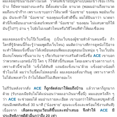
ผมเลยลุกขึ้นมานั่งหาในเน็ต ว่าคนที่เขามีปัญหาแบบผมเขาใช้อะไรกัน
บ้าง ก็มีหลายอย่างนะครับ มีตั้งแต่ยาเม็ด ยานวด (พอผมอ่านถึงยานวด
ผมถึงกะขำก๊าก เพราะเขาบอกว่าให้นวดที่ “น้องชาย” ของคุณ พอมันเริ่ม
อุ่น มันจะทำให้ “น้องชาย” ของคุณแข็งตัวดีขึ้น ผมได้ยินมาว่า นวดยา
ตัวนี่ก็เหมือนเอาเคาน์เตอร์เพนทาที่ “น้องชาย” ของคุณ ไม่แสบตายก็ให้
มันรู้ไป!!!) อ่าน ๆ ไปยังไม่เจอตัวไหนหรือวิธีไหนที่ทำให้ผมเชื่อเลย
ผมเลยลองเข้าเว็บโป๊เว็บหนึ่งดู (เป็นเว็บของผู้ชายหัวล้านคนหนึ่ง ถ้า
ใครที่รู้จักคนนี้ก็จะรู้ว่าผมพูดถึงเว็บไหน) ผมคิดว่าบางทีการดูหนังโป๊อาจ
จะทำให้ผมแข็งขึ้นมาได้เหมือนตอนที่ผมแอบดูตอนเป็นหนุ่ม ๆ ในเว็บมัน
มีแถบโฆษณาขึ้นมาแว่บ ๆ เกี่ยวกับอาหารเสริมตัวหนึ่งชื่อ
ACE
เขาบอก
ว่าพวกพระเอกหนังโป๊ ใคร ๆ ก็ใช้ตัวนี้กันหมด โดยเฉพาะช่วงดาราแก่ ๆ
เพราะตัวนี้ช่วยให้ “แข็งได้ทันที แถมยังแข็งนาน”ด้วย แข็งอย่างน้อยก็
ชั่วโมงได้ ผมว่าเว็บนี้คงไม่หลอกมั้ง ผมเลยลองสั่งมากินดู เพราะราคาก็
ไม่ได้แพงเท่าไร ถ้าไม่ได้ผลก็ไม่เสียหายอะไร
ไม่กี่วันหลังจากสั่ง
ACE
ก็ถูกจัดส่งมาให้ผมถึงบ้าน
แล้วราคาก็ถูกมาก
ด้วย (รับรองเมียจับไม่ได้แน่นอนว่าผมเอาเงินมาซื้อนี่) ผมแอบหวังลึก ๆ
ว่า
ACE
จะช่วยผมได้ ผมอ่านรายละเอียด เขาบอกว่าให้กินแคปซูลตัวนี้
ก่อนมีเพศสัมพันธ์ 30 นาที (“น้องชาย” คุณจะแข็งและพร้อมใช้งานทันที)
เนื่องจาก
เลือดจะหมุนเวียนดีขึ้นและสม่ำเสมอ จึงทำให้
ACE
มี
ประสิทธิภาพดีตัวอื่นกว่าถึง 20 เท่า