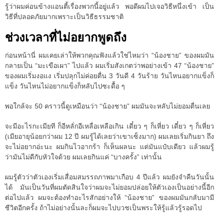
รู้ว่าผมค่อนข้างแอนตี้เรื่องพวกนี้อยู่แล้ว พอดีผมไปเจอวิธีหนึ่งเข้า เป็น
วิธีที่ปลอดภัยมากเพราะเป็นวิธีธรรมชาติ
ช่วงเวลาที่ไม่อยากพูดถึง
ก่อนหน้านี่ ผมเคยเล่าให้พวกคุณฟังแล้วใช่ไหมว่า “น้องชาย” ของผมมัน
กลายเป็น “มะเขือเผา” ไปแล้ว ผมเริ่มสังเกตว่าพอย่างเข้า 47 “น้องชาย”
ของผมเริ่มงอแง เริ่มปลุกไม่ค่อยตื่น 3 วันดี 4 วันร้าย วันไหนอยากแข็งก็
แข็ง วันไหนไม่อยากแข็งก็หลับไปซะดื้อ ๆ
พอใกล้จะ 50 คราวนี้ดูเหมือนว่า “น้องชาย” ผมมันจะหลับไม่ยอมตื่นเลย
จะมีอะไรกะเมียที ก็อีหลั่กอีเหลื่อเหลือเกิน เดี๋ยว ๆ ก็เหี่ยว เดี๋ยว ๆ ก็เหี่ยว
(เมียอายุน้อยกว่าผม 12 ปี ผมรู้ได้เลยว่าเขาเซ็งมาก) ผมเลยเริ่มกินยา ถึง
จะไม่อยากอ่ะนะ ผมกินไวอากร้า ก็เห็นผลนะ แต่มันแป๋บเดียว แล้วผมรู้
ว่ามันไม่ดีกับหัวใจด้วย ผมเลยกินแค่ “บางครั้ง” เท่านั้น
ผมรู้ตัวว่าตัวเองเริ่มเสื่อมสมรรถภาพมาเกือบ 4 ปีแล้ว ผมยังจำคืนวันนั้น
ได้ มันเป็นวันที่ผมตัดสินใจว่าผมจะไม่ยอมปล่อยให้ตัวเองเป็นอย่างนี้อีก
ต่อไปแล้ว ผมจะต้องทำอะไรสักอย่างให้ “น้องชาย” ของผมมันกลับมามี
ชีวิตอีกครั้ง ถ้าไม่อย่างนั้นละก็ผมจะไปบวชเป็นพระให้รู้แล้วรู้รอดไป