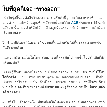
ในที่สุดก็เจอ “ทางออก”
เช้าวันรุ่งขึ้นผมตัดสินใจลองอาหารเสริมตัวนี้ดู ผมกินอาหารเช้า แล้ว
ตามด้วยกาแฟเหมือนทุกเช้า หลังจากนั้นผมก็กิน
ACE
ประมาณ 15 นาที
หลังจากนั้น ผมเริ่มรู้สึกได้ว่าเลือดสูบฉีดแรงมากที่อวัยวะเพศ แล้วมันก็
เริ่มขยายตัว!
อีก 5 นาทีต่อมา “น้องชาย” ของผมตื่นแล้วครับ ไม่ตื่นธรรมดานะครับ ดู
มันคึกมากด้วย
แน่นอนครับ ผมไม่ให้โอกาสทองแบบนี้หลุดมือไป ผมขึ้นไปปล้ำเมียที่ยัง
หลับอยู่ทันที
เมียผมรู้สึกประหลาดใจมาก เขาไม่คิดเลยว่าผมจะกลับ
มา “แข็งโป๊ก”
ได้อีกครั้ง
! มันแทบจะแทงทะลุกางเกงนอนออกมาเลยทีเดียว! เช้านั้น
เป็นวันแรกในรอบ 4 ปีที่แล้วมีไรกันแบบร้อนแรงแบบนี้
เรามีไรกันเกือบ
2 ชั่วโมง จัดเต็มทุกท่าตามที่เมียร้องขอ ผมรู้สึกว่าผมกลับไปเป็นหนุ่มอีก
ครั้งเลยครับ
ผมเสร็จไปแล้วครั้งหนึ่ง เมียผมก็เสร็จไปแล้ว แต่เรายังไม่อยากหยุด เราก็