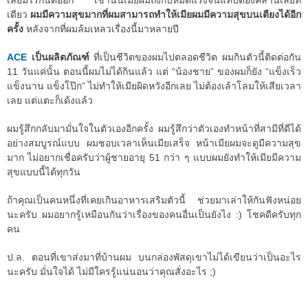
เลยมีไรกันต่ออีก เช้านั้นเมียผมถึงกับหมดแรงจนแทบต้องคลานเลยที
เดียว
ผมมีความสุขมากที่ผมสามารถทำให้เมียผมมีความสุขบนเตียงได้อีก
ครั้ง
หลังจากที่ผมล้มเหลวเรื่องนี้มาหลายปี
ACE
เป็นผลิตภัณฑ์
ที่เป็นชีวิตของผมไปตลอดชีวิต ผมกินตัวนี้ติดต่อกัน
11 วันแค่นั้น ตอนนี้ผมไม่ได้กินแล้ว แต่ “น้องชาย” ของผมก็ยัง “แข็งเร็ว
แข็งนาน แข็งโป๊ก” ไม่ทำให้เมียผิดหวังอีกเลย ไม่ต้องเล้าโลมให้เสียเวลา
เลย แต่แตะก็เด้งแล้ว
ผมรู้สึกกลับมามั่นใจในตัวเองอีกครั้ง ผมรู้สึกว่าตัวเองทำหน้าที่สามีที่ดีได้
อย่างสมบูรณ์แบบ ผมชอบเวลาเห็นเมียเสร็จ หน้าเมียผมจะดูมีความสุข
มาก ไม่อยากเชื่อครับว่าผู้ชายอายุ 51 กว่า ๆ แบบผมยังทำให้เมียมีความ
สุขแบบนี้ได้ทุกวัน
ถ้าคุณเป็นคนหนึ่งที่เคยเกินอาหารเสริมตัวนี้ ช่วยมาเล่าให้กันฟังหน่อย
นะครับ ผมอยากรู้เหมือนกันว่าเรื่องของคนอื่นเป็นยังไง :) โชคดีครับทุก
คน
ป.ล. ตอนที่เขาส่งมาที่บ้านผม บนกล่องพัสดุเขาไม่ได้เขียนว่าเป็นอะไร
นะครับ มั่นใจได้ ไม่มีใครรู้แน่นอนว่าคุณสั่งอะไร ;)