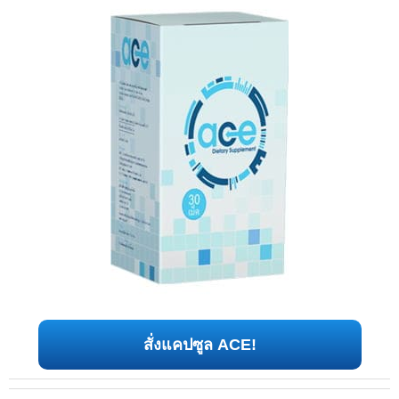
สั่งแคปซูล ACE!