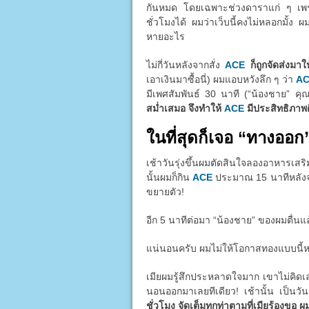
กันหมด โดยเฉพาะช่วงดาราแก่ ๆ เพราะต
ชั่วโมงได้ ผมว่าเว็บนี้คงไม่หลอกมั้ง ผ
หายอะไร
ไม่กี่วันหลังจากสั่ง
ACE
ก็ถูกจัดส่งมา
เอาเงินมาซื้อนี่) ผมแอบหวังลึก ๆ ว่า
A
มีเพศสัมพันธ์ 30 นาที (“น้องชาย” คุ
สม่ำเสมอ จึงทำให้
ACE
มีประสิทธิภาพดี
ในที่สุดก็เจอ “ทางออก
เช้าวันรุ่งขึ้นผมตัดสินใจลองอาหารเส
นั้นผมก็กิน
ACE
ประมาณ 15 นาทีหลังจากน
ขยายตัว!
อีก 5 นาทีต่อมา “น้องชาย” ของผมตื่นแ
แน่นอนครับ ผมไม่ให้โอกาสทองแบบนี้หลุด
เมียผมรู้สึกประหลาดใจมาก เขาไม่คิด
นอนออกมาเลยทีเดียว! เช้านั้น เป็นว
ชั่วโมง จัดเต็มทุกท่าตามที่เมียร้องขอ ผ