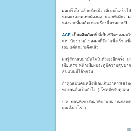
ผมเสร็จไปแล้วครั้งหนึ่ง เมียผมก็เสร็จไป
หมดแรงจนแทบต้องคลานเลยทีเดียว
ผ
หลังจากที่ผมล้มเหลวเรื่องนี้มาหลายปี
ACE
เป็นผลิตภัณฑ์
ที่เป็นชีวิตของผมไ
แต่ “น้องชาย” ของผมก็ยัง “แข็งเร็ว แข็
เลย แต่แตะก็เด้งแล้ว
ผมรู้สึกกลับมามั่นใจในตัวเองอีกครั้ง ผ
เมียเสร็จ หน้าเมียผมจะดูมีความสุขมาก
สุขแบบนี้ได้ทุกวัน
ถ้าคุณเป็นคนหนึ่งที่เคยเกินอาหารเสริม
ของคนอื่นเป็นยังไง :) โชคดีครับทุกคน
ป.ล. ตอนที่เขาส่งมาที่บ้านผม บนกล่องพ
คุณสั่งอะไร ;)