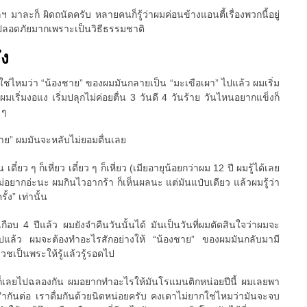
 มาละก็ ผิดถนัดครับ หลายคนก็รู้ว่าผมค่อนข้างแอนตี้เรื่องพวกนี้อยู่
ที่ปลอดภัยมากเพราะเป็นวิธีธรรมชาติ
ึง
วใช่ไหมว่า “น้องชาย” ของผมมันกลายเป็น “มะเขือเผา” ไปแล้ว ผมเริ่ม
มเริ่มงอแง เริ่มปลุกไม่ค่อยตื่น 3 วันดี 4 วันร้าย วันไหนอยากแข็งก็
 ๆ
ชาย” ผมมันจะหลับไม่ยอมตื่นเลย
น เดี๋ยว ๆ ก็เหี่ยว เดี๋ยว ๆ ก็เหี่ยว (เมียอายุน้อยกว่าผม 12 ปี ผมรู้ได้เลย
ม่อยากอ่ะนะ ผมกินไวอากร้า ก็เห็นผลนะ แต่มันแป๋บเดียว แล้วผมรู้ว่า
้ง” เท่านั้น
เกือบ 4 ปีแล้ว ผมยังจำคืนวันนั้นได้ มันเป็นวันที่ผมตัดสินใจว่าผมจะ
ต่อไปแล้ว ผมจะต้องทำอะไรสักอย่างให้ “น้องชาย” ของผมมันกลับมามี
บวชเป็นพระให้รู้แล้วรู้รอดไป
ก็เลยไปฉลองกัน ผมอยากทำอะไรให้มันโรแมนติกหน่อยปีนี้ ผมเลยพา
รำกันต่อ เราดื่มกันด้วยนิดหน่อยครับ คงเดาไม่ยากใช่ไหมว่ามันจะจบ