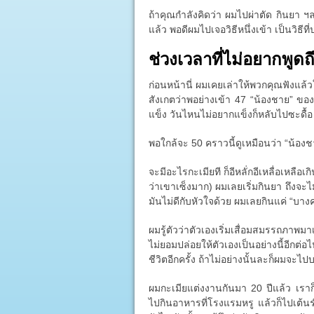
ถ้าคุณกำลังคิดว่า ผมไปผ่าตัด กินยา ฯลฯ
แล้ว พอดีผมไปเจอวิธีหนึ่งเข้า เป็นวิธี
ช่วงเวลาที่ไม่อยากพูดถ
ก่อนหน้านี่ ผมเคยเล่าให้พวกคุณฟังแล้
สังเกตว่าพอย่างเข้า 47 “น้องชาย” ของผ
แข็ง วันไหนไม่อยากแข็งก็หลับไปซะดื้อ
พอใกล้จะ 50 คราวนี้ดูเหมือนว่า “น้อง
จะมีอะไรกะเมียที ก็อีหลั่กอีเหลื่อเหลือเกิ
ว่าเขาเซ็งมาก) ผมเลยเริ่มกินยา ถึงจะไ
มันไม่ดีกับหัวใจด้วย ผมเลยกินแค่ “บางครั
ผมรู้ตัวว่าตัวเองเริ่มเสื่อมสมรรถภาพมา
ไม่ยอมปล่อยให้ตัวเองเป็นอย่างนี้อีก
ชีวิตอีกครั้ง ถ้าไม่อย่างนั้นละก็ผมจะไป
ผมกะเมียแต่งงานกันมา 20 ปีแล้ว เรา
ไปกินอาหารที่โรงแรมหรู แล้วก็ไปเต้น