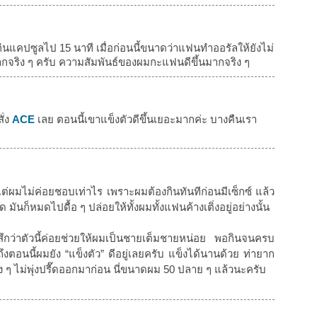
จากกินแคปซูลไป 15 นาที เมื่อก่อนนี้ขนาดว่าแฟนทำออรัลให้ยังไม่
ากจริง ๆ ครับ ความสัมพันธ์ของผมกะแฟนดีขึ้นมากจริง ๆ
ั่ง
ACE
เลย ตอนนี้เขาแข็งตัวดีขึ้นเยอะมากค่ะ บางคืนเรา
แต่ผมไม่ค่อยชอบเท่าไร เพราะผมต้องกินทันทีก่อนมีเซ็กซ์ แล้ว
 มันก็หมดไปดื้อ ๆ ปล่อยให้ทั้งผมทั้งแฟนค้างเติ่งอยู่อย่างนั้น
สึกว่าตัวนี้ค่อยช่วยให้ผมเป็นชายเต็มชายหน่อย พอกินจนครบ
งตอนนี้ผมยัง “แข็งตัว” ดีอยู่เลยครับ แข็งได้นานด้วย ท่ายาก
มง ๆ ไม่พุ่งปรี๊ดออกมาก่อน นี่ขนาดผม 50 ปลาย ๆ แล้วนะครับ