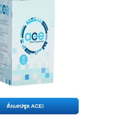
สั่งแคปซูล ACE!