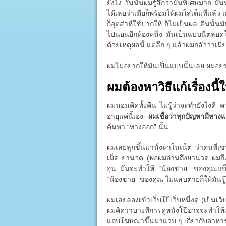
ยังไง วันนั้นผมรู้สึกว่ามันพิเศษมาก มั
ได้เลยว่าเมียก็พร้อมให้ผมใส่เต็มที่แล้
ก็อุตส่าห์ใช้ปากให้ ก็ไม่เป็นผล คืนนั้
ไปนอนอีกห้องหนึ่ง มันเป็นแบบนี่ตลอดใน
ด้วยเหตุผลนี้ แต่ลึก ๆ แล้วผมกลัวว่าเมี
ผมไม่อยากให้มันเป็นแบบนั้นเลย ผมอย
ผมต้องหาวิธีแก้เรื่องนี้ใ
ผมนอนคิดทั้งคืน ไม่รู้ว่าจะทำยังไงดี
อายุแค่นี้เอง
ผมเชื่อว่าทุกปัญหามีทาง
ค้นหา “ทางออก” นั้น
ผมเลยลุกขึ้นมานั่งหาในเน็ต ว่าคนที่เ
เม็ด ยานวด (พอผมอ่านถึงยานวด ผมถึง
อุ่น มันจะทำให้ “น้องชาย” ของคุณแข็ง
“น้องชาย” ของคุณ ไม่แสบตายก็ให้มันรู้ไ
ผมเลยลองเข้าเว็บโป๊เว็บหนึ่งดู (เป็นเว็บ
ผมคิดว่าบางทีการดูหนังโป๊อาจจะทำให
แถบโฆษณาขึ้นมาแว่บ ๆ เกี่ยวกับอาหารเ