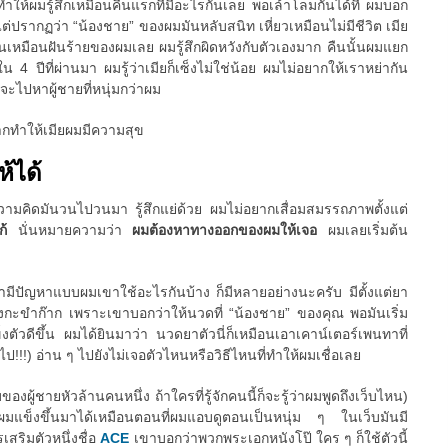
นทำให้ผมรู้สึกเหมือนคืนแรกที่มีอะไรกันเลย พอเล้าโลมกันได้ที่ ผมบอก
ว แต่ปรากฏว่า “น้องชาย” ของผมมันหลับสนิท เหี่ยวเหมือนไม่มีชีวิต เมีย
นมันเหมือนฝันร้ายของผมเลย ผมรู้สึกผิดหวังกับตัวเองมาก คืนนั้นผมแยก
 4 ปีที่ผ่านมา ผมรู้ว่าเมียก็เซ็งไม่ใช่น้อย ผมไม่อยากให้เราหย่ากัน
ยจะไปหาผู้ชายที่หนุ่มกว่าผม
ากทำให้เมียผมมีความสุข
ห้ได้
 ความคิดมันวนไปวนมา รู้สึกแย่ด้วย ผมไม่อยากเสื่อมสมรรถภาพตั้งแต่
แก้
นั่นหมายความว่า
ผมต้องหาทางออกของผมให้เจอ
ผมเลยเริ่มต้น
ขามีปัญหาแบบผมเขาใช้อะไรกันบ้าง ก็มีหลายอย่างนะครับ มีตั้งแต่ยา
กะขำก๊าก เพราะเขาบอกว่าให้นวดที่ “น้องชาย” ของคุณ พอมันเริ่ม
ตัวดีขึ้น ผมได้ยินมาว่า นวดยาตัวนี่ก็เหมือนเอาเคาน์เตอร์เพนทาที่
ป!!!) อ่าน ๆ ไปยังไม่เจอตัวไหนหรือวิธีไหนที่ทำให้ผมเชื่อเลย
ของผู้ชายหัวล้านคนหนึ่ง ถ้าใครที่รู้จักคนนี้ก็จะรู้ว่าผมพูดถึงเว็บไหน)
้ผมแข็งขึ้นมาได้เหมือนตอนที่ผมแอบดูตอนเป็นหนุ่ม ๆ ในเว็บมันมี
สริมตัวหนึ่งชื่อ
ACE
เขาบอกว่าพวกพระเอกหนังโป๊ ใคร ๆ ก็ใช้ตัวนี้