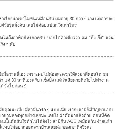
เรื่องนกเขาไม่ขันเหมือนกัน ผมอายุ 30 กว่า ๆ เอง แต่อาจจะ
แต่วัยรุ่นมั้งคับ เลยไม่ค่อยแปลกใจเท่าไหร่
ยังไม่ถึงอาทิตย์หรอกครับ บอกได้คำเดียวว่า ผม “ทึ่ง อึ้ง” ส่วน
ริง ๆ คับ
ย์เมื่อวานนี้เอง เพราะผมไม่ค่อยสะดวกให้ส่งมาที่คอนโด ผม
 แค่ 30 นาทีเองครับ แข็งปั๋ง แต่น่าเสียดายที่เมียไปทำงาน
ก้ขัดไปก่อน :)
มียคุณนะเนีย มีสามีน่ารัก ๆ แบบเนี่ย เรากะสามีก็มีปัญหาแบบ
ก็พยายามลองทุกอย่างเลยนะ เคยไปผ่าตัดมาแล้วด้วย ตอนนี้คิด
้ตอนนั้นตัดสินใจทำไปได้ยังไง สามีกิน ACE เหมือนกัน ง่ายแล้ว
ี้แทบไม่อยากออกจากบ้านเลยค่ะ ของเขาดีจริงค่ะ