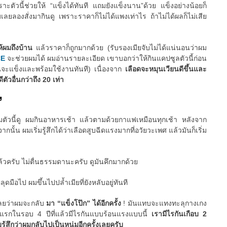
ัวนี้ช่วยให้ “แข็งได้ทันที แถมยังแข็งนาน”ด้วย แข็งอย่างน้อยก็
มเลยลองสั่งมากินดู เพราะราคาก็ไม่ได้แพงเท่าไร ถ้าไม่ได้ผลก็ไม่เสีย
ให้ผมถึงบ้าน
แล้วราคาก็ถูกมากด้วย (รับรองเมียจับไม่ได้แน่นอนว่าผม
CE
จะช่วยผมได้ ผมอ่านรายละเอียด เขาบอกว่าให้กินแคปซูลตัวนี้ก่อน
ณจะแข็งและพร้อมใช้งานทันที) เนื่องจาก
เลือดจะหมุนเวียนดีขึ้นและ
ตัวอื่นกว่าถึง 20 เท่า
”
ริมตัวนี้ดู ผมกินอาหารเช้า แล้วตามด้วยกาแฟเหมือนทุกเช้า หลังจาก
ั้น ผมเริ่มรู้สึกได้ว่าเลือดสูบฉีดแรงมากที่อวัยวะเพศ แล้วมันก็เริ่ม
ล้วครับ ไม่ตื่นธรรมดานะครับ ดูมันคึกมากด้วย
มือไป ผมขึ้นไปปล้ำเมียที่ยังหลับอยู่ทันที
เลยว่าผมจะกลับ
มา “แข็งโป๊ก” ได้อีกครั้ง
! มันแทบจะแทงทะลุกางเกง
ันแรกในรอบ 4 ปีที่แล้วมีไรกันแบบร้อนแรงแบบนี้
เรามีไรกันเกือบ 2
มรู้สึกว่าผมกลับไปเป็นหนุ่มอีกครั้งเลยครับ