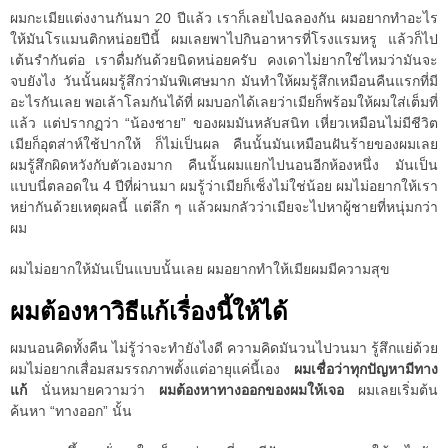
ผมกะเมียแต่งงานกันมา 20 ปีแล้ว เราก็เลยไปฉลองกัน ผมอยากทำอะไร
ให้มันโรแมนติกหน่อยปีนี้ ผมเลยพาไปกินอาหารที่โรงแรมหรู แล้วก็ไป
เต้นรำกันต่อ เราดื่มกันด้วยนิดหน่อยครับ คงเดาไม่ยากใช่ไหมว่ามันจะ
จบยังไง วันนั้นผมรู้สึกว่ามันพิเศษมาก มันทำให้ผมรู้สึกเหมือนคืนแรกที่มี
อะไรกันเลย พอเล้าโลมกันได้ที่ ผมบอกได้เลยว่าเมียก็พร้อมให้ผมใส่เต็มที่
แล้ว แต่ปรากฏว่า “น้องชาย” ของผมมันหลับสนิท เหี่ยวเหมือนไม่มีชีวิต
เมียก็อุตส่าห์ใช้ปากให้ ก็ไม่เป็นผล คืนนั้นมันเหมือนฝันร้ายของผมเลย
ผมรู้สึกผิดหวังกับตัวเองมาก คืนนั้นผมแยกไปนอนอีกห้องหนึ่ง มันเป็น
แบบนี่ตลอดใน 4 ปีที่ผ่านมา ผมรู้ว่าเมียก็เซ็งไม่ใช่น้อย ผมไม่อยากให้เรา
หย่ากันด้วยเหตุผลนี้ แต่ลึก ๆ แล้วผมกลัวว่าเมียจะไปหาผู้ชายที่หนุ่มกว่า
ผม
ผมไม่อยากให้มันเป็นแบบนั้นเลย ผมอยากทำให้เมียผมมีความสุข
ผมต้องหาวิธีแก้เรื่องนี้ให้ได้
ผมนอนคิดทั้งคืน ไม่รู้ว่าจะทำยังไงดี ความคิดมันวนไปวนมา รู้สึกแย่ด้วย
ผมไม่อยากเสื่อมสมรรถภาพตั้งแต่อายุแค่นี้เอง
ผมเชื่อว่าทุกปัญหามีทาง
แก้
นั่นหมายความว่า
ผมต้องหาทางออกของผมให้เจอ
ผมเลยเริ่มต้น
ค้นหา “ทางออก” นั้น