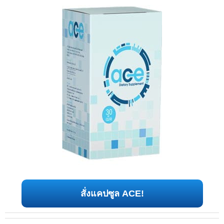
สั่งแคปซูล ACE!