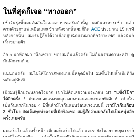
ในที่สุดก็เจอ “ทางออก”
เช้าวันรุ่งขึ้นผมตัดสินใจลองอาหารเสริมตัวนี้ดู ผมกินอาหารเช้า แล้ว
ตามด้วยกาแฟเหมือนทุกเช้า หลังจากนั้นผมก็กิน
ACE
ประมาณ 15 นาที
หลังจากนั้น ผมเริ่มรู้สึกได้ว่าเลือดสูบฉีดแรงมากที่อวัยวะเพศ แล้วมันก็
เริ่มขยายตัว!
อีก 5 นาทีต่อมา “น้องชาย” ของผมตื่นแล้วครับ ไม่ตื่นธรรมดานะครับ ดู
มันคึกมากด้วย
แน่นอนครับ ผมไม่ให้โอกาสทองแบบนี้หลุดมือไป ผมขึ้นไปปล้ำเมียที่ยัง
หลับอยู่ทันที
เมียผมรู้สึกประหลาดใจมาก เขาไม่คิดเลยว่าผมจะกลับ
มา “แข็งโป๊ก”
ได้อีกครั้ง
! มันแทบจะแทงทะลุกางเกงนอนออกมาเลยทีเดียว! เช้านั้น
เป็นวันแรกในรอบ 4 ปีที่แล้วมีไรกันแบบร้อนแรงแบบนี้
เรามีไรกันเกือบ
2 ชั่วโมง จัดเต็มทุกท่าตามที่เมียร้องขอ ผมรู้สึกว่าผมกลับไปเป็นหนุ่มอีก
ครั้งเลยครับ
ผมเสร็จไปแล้วครั้งหนึ่ง เมียผมก็เสร็จไปแล้ว แต่เรายังไม่อยากหยุด เราก็