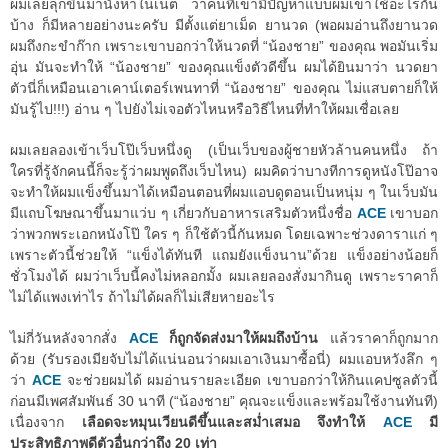
ผมเลยลุกขึ้นมานั่งหาในเน็ต ว่าคนที่เขามีปัญหาแบบผมเขาใช้อะไรกัน
บ้าง ก็มีหลายอย่างนะครับ มีตั้งแต่ยาเม็ด ยานวด (พอผมอ่านถึงยานวด
ผมถึงกะขำก๊าก เพราะเขาบอกว่าให้นวดที่ “น้องชาย” ของคุณ พอมันเริ่ม
อุ่น มันจะทำให้ “น้องชาย” ของคุณแข็งตัวดีขึ้น ผมได้ยินมาว่า นวดยา
ตัวนี่ก็เหมือนเอาเคาน์เตอร์เพนทาที่ “น้องชาย” ของคุณ ไม่แสบตายก็ให้
มันรู้ไป!!!) อ่าน ๆ ไปยังไม่เจอตัวไหนหรือวิธีไหนที่ทำให้ผมเชื่อเลย
ผมเลยลองเข้าเว็บโป๊เว็บหนึ่งดู (เป็นเว็บของผู้ชายหัวล้านคนหนึ่ง ถ้า
ใครที่รู้จักคนนี้ก็จะรู้ว่าผมพูดถึงเว็บไหน) ผมคิดว่าบางทีการดูหนังโป๊อาจ
จะทำให้ผมแข็งขึ้นมาได้เหมือนตอนที่ผมแอบดูตอนเป็นหนุ่ม ๆ ในเว็บมัน
มีแถบโฆษณาขึ้นมาแว่บ ๆ เกี่ยวกับอาหารเสริมตัวหนึ่งชื่อ
ACE
เขาบอก
ว่าพวกพระเอกหนังโป๊ ใคร ๆ ก็ใช้ตัวนี้กันหมด โดยเฉพาะช่วงดาราแก่ ๆ
เพราะตัวนี้ช่วยให้ “แข็งได้ทันที แถมยังแข็งนาน”ด้วย แข็งอย่างน้อยก็
ชั่วโมงได้ ผมว่าเว็บนี้คงไม่หลอกมั้ง ผมเลยลองสั่งมากินดู เพราะราคาก็
ไม่ได้แพงเท่าไร ถ้าไม่ได้ผลก็ไม่เสียหายอะไร
ไม่กี่วันหลังจากสั่ง
ACE
ก็ถูกจัดส่งมาให้ผมถึงบ้าน
แล้วราคาก็ถูกมาก
ด้วย (รับรองเมียจับไม่ได้แน่นอนว่าผมเอาเงินมาซื้อนี่) ผมแอบหวังลึก ๆ
ว่า
ACE
จะช่วยผมได้ ผมอ่านรายละเอียด เขาบอกว่าให้กินแคปซูลตัวนี้
ก่อนมีเพศสัมพันธ์ 30 นาที (“น้องชาย” คุณจะแข็งและพร้อมใช้งานทันที)
เนื่องจาก
เลือดจะหมุนเวียนดีขึ้นและสม่ำเสมอ จึงทำให้
ACE
มี
ประสิทธิภาพดีตัวอื่นกว่าถึง 20 เท่า