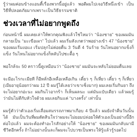
รู้ว่าผมค่อนข้างแอนตี้เรื่องพวกนี้อยู่แล้ว พอดีผมไปเจอวิธีหนึ่งเข้า เป็น
วิธีที่ปลอดภัยมากเพราะเป็นวิธีธรรมชาติ
ช่วงเวลาที่ไม่อยากพูดถึง
ก่อนหน้านี่ ผมเคยเล่าให้พวกคุณฟังแล้วใช่ไหมว่า “น้องชาย” ของผมมัน
กลายเป็น “มะเขือเผา” ไปแล้ว ผมเริ่มสังเกตว่าพอย่างเข้า 47 “น้องชาย”
ของผมเริ่มงอแง เริ่มปลุกไม่ค่อยตื่น 3 วันดี 4 วันร้าย วันไหนอยากแข็งก็
แข็ง วันไหนไม่อยากแข็งก็หลับไปซะดื้อ ๆ
พอใกล้จะ 50 คราวนี้ดูเหมือนว่า “น้องชาย” ผมมันจะหลับไม่ยอมตื่นเลย
จะมีอะไรกะเมียที ก็อีหลั่กอีเหลื่อเหลือเกิน เดี๋ยว ๆ ก็เหี่ยว เดี๋ยว ๆ ก็เหี่ยว
(เมียอายุน้อยกว่าผม 12 ปี ผมรู้ได้เลยว่าเขาเซ็งมาก) ผมเลยเริ่มกินยา ถึง
จะไม่อยากอ่ะนะ ผมกินไวอากร้า ก็เห็นผลนะ แต่มันแป๋บเดียว แล้วผมรู้
ว่ามันไม่ดีกับหัวใจด้วย ผมเลยกินแค่ “บางครั้ง” เท่านั้น
ผมรู้ตัวว่าตัวเองเริ่มเสื่อมสมรรถภาพมาเกือบ 4 ปีแล้ว ผมยังจำคืนวันนั้น
ได้ มันเป็นวันที่ผมตัดสินใจว่าผมจะไม่ยอมปล่อยให้ตัวเองเป็นอย่างนี้อีก
ต่อไปแล้ว ผมจะต้องทำอะไรสักอย่างให้ “น้องชาย” ของผมมันกลับมามี
ชีวิตอีกครั้ง ถ้าไม่อย่างนั้นละก็ผมจะไปบวชเป็นพระให้รู้แล้วรู้รอดไป