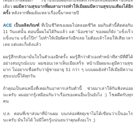
เลยมีไรกันต่ออีก เช้านั้นเมียผมถึงกับหมดแรงจนแทบต้องคลานเลยที
เดียว
ผมมีความสุขมากที่ผมสามารถทำให้เมียผมมีความสุขบนเตียงได้อีก
ครั้ง
หลังจากที่ผมล้มเหลวเรื่องนี้มาหลายปี
ACE
เป็นผลิตภัณฑ์
ที่เป็นชีวิตของผมไปตลอดชีวิต ผมกินตัวนี้ติดต่อกัน
11 วันแค่นั้น ตอนนี้ผมไม่ได้กินแล้ว แต่ “น้องชาย” ของผมก็ยัง “แข็งเร็ว
แข็งนาน แข็งโป๊ก” ไม่ทำให้เมียผิดหวังอีกเลย ไม่ต้องเล้าโลมให้เสียเวลา
เลย แต่แตะก็เด้งแล้ว
ผมรู้สึกกลับมามั่นใจในตัวเองอีกครั้ง ผมรู้สึกว่าตัวเองทำหน้าที่สามีที่ดีได้
อย่างสมบูรณ์แบบ ผมชอบเวลาเห็นเมียเสร็จ หน้าเมียผมจะดูมีความสุข
มาก ไม่อยากเชื่อครับว่าผู้ชายอายุ 51 กว่า ๆ แบบผมยังทำให้เมียมีความ
สุขแบบนี้ได้ทุกวัน
ถ้าคุณเป็นคนหนึ่งที่เคยเกินอาหารเสริมตัวนี้ ช่วยมาเล่าให้กันฟังหน่อย
นะครับ ผมอยากรู้เหมือนกันว่าเรื่องของคนอื่นเป็นยังไง :) โชคดีครับทุก
คน
ป.ล. ตอนที่เขาส่งมาที่บ้านผม บนกล่องพัสดุเขาไม่ได้เขียนว่าเป็นอะไร
นะครับ มั่นใจได้ ไม่มีใครรู้แน่นอนว่าคุณสั่งอะไร ;)