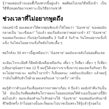
รู้ว่าผมค่อนข้างแอนตี้เรื่องพวกนี้อยู่แล้ว พอดีผมไปเจอวิธีหนึ่งเข้า เป็น
วิธีที่ปลอดภัยมากเพราะเป็นวิธีธรรมชาติ
ช่วงเวลาที่ไม่อยากพูดถึง
ก่อนหน้านี่ ผมเคยเล่าให้พวกคุณฟังแล้วใช่ไหมว่า “น้องชาย” ของผมมัน
กลายเป็น “มะเขือเผา” ไปแล้ว ผมเริ่มสังเกตว่าพอย่างเข้า 47 “น้องชาย”
ของผมเริ่มงอแง เริ่มปลุกไม่ค่อยตื่น 3 วันดี 4 วันร้าย วันไหนอยากแข็งก็
แข็ง วันไหนไม่อยากแข็งก็หลับไปซะดื้อ ๆ
พอใกล้จะ 50 คราวนี้ดูเหมือนว่า “น้องชาย” ผมมันจะหลับไม่ยอมตื่นเลย
จะมีอะไรกะเมียที ก็อีหลั่กอีเหลื่อเหลือเกิน เดี๋ยว ๆ ก็เหี่ยว เดี๋ยว ๆ ก็เหี่ยว
(เมียอายุน้อยกว่าผม 12 ปี ผมรู้ได้เลยว่าเขาเซ็งมาก) ผมเลยเริ่มกินยา ถึง
จะไม่อยากอ่ะนะ ผมกินไวอากร้า ก็เห็นผลนะ แต่มันแป๋บเดียว แล้วผมรู้
ว่ามันไม่ดีกับหัวใจด้วย ผมเลยกินแค่ “บางครั้ง” เท่านั้น
ผมรู้ตัวว่าตัวเองเริ่มเสื่อมสมรรถภาพมาเกือบ 4 ปีแล้ว ผมยังจำคืนวันนั้น
ได้ มันเป็นวันที่ผมตัดสินใจว่าผมจะไม่ยอมปล่อยให้ตัวเองเป็นอย่างนี้อีก
ต่อไปแล้ว ผมจะต้องทำอะไรสักอย่างให้ “น้องชาย” ของผมมันกลับมามี
ชีวิตอีกครั้ง ถ้าไม่อย่างนั้นละก็ผมจะไปบวชเป็นพระให้รู้แล้วรู้รอดไป