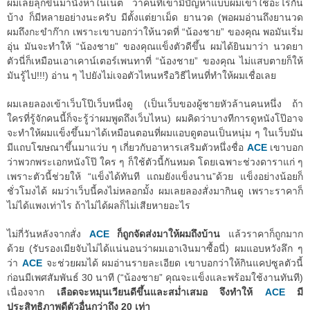
ผมเลยลุกขึ้นมานั่งหาในเน็ต ว่าคนที่เขามีปัญหาแบบผมเขาใช้อะไรกัน
บ้าง ก็มีหลายอย่างนะครับ มีตั้งแต่ยาเม็ด ยานวด (พอผมอ่านถึงยานวด
ผมถึงกะขำก๊าก เพราะเขาบอกว่าให้นวดที่ “น้องชาย” ของคุณ พอมันเริ่ม
อุ่น มันจะทำให้ “น้องชาย” ของคุณแข็งตัวดีขึ้น ผมได้ยินมาว่า นวดยา
ตัวนี่ก็เหมือนเอาเคาน์เตอร์เพนทาที่ “น้องชาย” ของคุณ ไม่แสบตายก็ให้
มันรู้ไป!!!) อ่าน ๆ ไปยังไม่เจอตัวไหนหรือวิธีไหนที่ทำให้ผมเชื่อเลย
ผมเลยลองเข้าเว็บโป๊เว็บหนึ่งดู (เป็นเว็บของผู้ชายหัวล้านคนหนึ่ง ถ้า
ใครที่รู้จักคนนี้ก็จะรู้ว่าผมพูดถึงเว็บไหน) ผมคิดว่าบางทีการดูหนังโป๊อาจ
จะทำให้ผมแข็งขึ้นมาได้เหมือนตอนที่ผมแอบดูตอนเป็นหนุ่ม ๆ ในเว็บมัน
มีแถบโฆษณาขึ้นมาแว่บ ๆ เกี่ยวกับอาหารเสริมตัวหนึ่งชื่อ
ACE
เขาบอก
ว่าพวกพระเอกหนังโป๊ ใคร ๆ ก็ใช้ตัวนี้กันหมด โดยเฉพาะช่วงดาราแก่ ๆ
เพราะตัวนี้ช่วยให้ “แข็งได้ทันที แถมยังแข็งนาน”ด้วย แข็งอย่างน้อยก็
ชั่วโมงได้ ผมว่าเว็บนี้คงไม่หลอกมั้ง ผมเลยลองสั่งมากินดู เพราะราคาก็
ไม่ได้แพงเท่าไร ถ้าไม่ได้ผลก็ไม่เสียหายอะไร
ไม่กี่วันหลังจากสั่ง
ACE
ก็ถูกจัดส่งมาให้ผมถึงบ้าน
แล้วราคาก็ถูกมาก
ด้วย (รับรองเมียจับไม่ได้แน่นอนว่าผมเอาเงินมาซื้อนี่) ผมแอบหวังลึก ๆ
ว่า
ACE
จะช่วยผมได้ ผมอ่านรายละเอียด เขาบอกว่าให้กินแคปซูลตัวนี้
ก่อนมีเพศสัมพันธ์ 30 นาที (“น้องชาย” คุณจะแข็งและพร้อมใช้งานทันที)
เนื่องจาก
เลือดจะหมุนเวียนดีขึ้นและสม่ำเสมอ จึงทำให้
ACE
มี
ประสิทธิภาพดีตัวอื่นกว่าถึง 20 เท่า