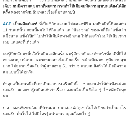
เลยมีไรกันต่ออีก เช้านั้นเมียผมถึงกับหมดแรงจนแทบต้องคลานเลยที
เดียว
ผมมีความสุขมากที่ผมสามารถทำให้เมียผมมีความสุขบนเตียงได้อีก
ครั้ง
หลังจากที่ผมล้มเหลวเรื่องนี้มาหลายปี
ACE
เป็นผลิตภัณฑ์
ที่เป็นชีวิตของผมไปตลอดชีวิต ผมกินตัวนี้ติดต่อกัน
11 วันแค่นั้น ตอนนี้ผมไม่ได้กินแล้ว แต่ “น้องชาย” ของผมก็ยัง “แข็งเร็ว
แข็งนาน แข็งโป๊ก” ไม่ทำให้เมียผิดหวังอีกเลย ไม่ต้องเล้าโลมให้เสียเวลา
เลย แต่แตะก็เด้งแล้ว
ผมรู้สึกกลับมามั่นใจในตัวเองอีกครั้ง ผมรู้สึกว่าตัวเองทำหน้าที่สามีที่ดีได้
อย่างสมบูรณ์แบบ ผมชอบเวลาเห็นเมียเสร็จ หน้าเมียผมจะดูมีความสุข
มาก ไม่อยากเชื่อครับว่าผู้ชายอายุ 51 กว่า ๆ แบบผมยังทำให้เมียมีความ
สุขแบบนี้ได้ทุกวัน
ถ้าคุณเป็นคนหนึ่งที่เคยเกินอาหารเสริมตัวนี้ ช่วยมาเล่าให้กันฟังหน่อย
นะครับ ผมอยากรู้เหมือนกันว่าเรื่องของคนอื่นเป็นยังไง :) โชคดีครับทุก
คน
ป.ล. ตอนที่เขาส่งมาที่บ้านผม บนกล่องพัสดุเขาไม่ได้เขียนว่าเป็นอะไร
นะครับ มั่นใจได้ ไม่มีใครรู้แน่นอนว่าคุณสั่งอะไร ;)