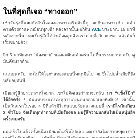
ในที่สุดก็เจอ “ทางออก”
เช้าวันรุ่งขึ้นผมตัดสินใจลองอาหารเสริมตัวนี้ดู ผมกินอาหารเช้า แล้ว
ตามด้วยกาแฟเหมือนทุกเช้า หลังจากนั้นผมก็กิน
ACE
ประมาณ 15 นาที
หลังจากนั้น ผมเริ่มรู้สึกได้ว่าเลือดสูบฉีดแรงมากที่อวัยวะเพศ แล้วมันก็
เริ่มขยายตัว!
อีก 5 นาทีต่อมา “น้องชาย” ของผมตื่นแล้วครับ ไม่ตื่นธรรมดานะครับ ดู
มันคึกมากด้วย
แน่นอนครับ ผมไม่ให้โอกาสทองแบบนี้หลุดมือไป ผมขึ้นไปปล้ำเมียที่ยัง
หลับอยู่ทันที
เมียผมรู้สึกประหลาดใจมาก เขาไม่คิดเลยว่าผมจะกลับ
มา “แข็งโป๊ก”
ได้อีกครั้ง
! มันแทบจะแทงทะลุกางเกงนอนออกมาเลยทีเดียว! เช้านั้น
เป็นวันแรกในรอบ 4 ปีที่แล้วมีไรกันแบบร้อนแรงแบบนี้
เรามีไรกันเกือบ
2 ชั่วโมง จัดเต็มทุกท่าตามที่เมียร้องขอ ผมรู้สึกว่าผมกลับไปเป็นหนุ่มอีก
ครั้งเลยครับ
ผมเสร็จไปแล้วครั้งหนึ่ง เมียผมก็เสร็จไปแล้ว แต่เรายังไม่อยากหยุด เราก็