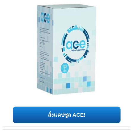
สั่งแคปซูล ACE!