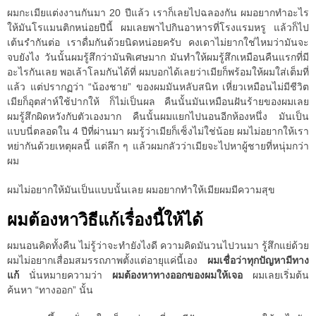
ผมกะเมียแต่งงานกันมา 20 ปีแล้ว เราก็เลยไปฉลองกัน ผมอยากทำอะไร
ให้มันโรแมนติกหน่อยปีนี้ ผมเลยพาไปกินอาหารที่โรงแรมหรู แล้วก็ไป
เต้นรำกันต่อ เราดื่มกันด้วยนิดหน่อยครับ คงเดาไม่ยากใช่ไหมว่ามันจะ
จบยังไง วันนั้นผมรู้สึกว่ามันพิเศษมาก มันทำให้ผมรู้สึกเหมือนคืนแรกที่มี
อะไรกันเลย พอเล้าโลมกันได้ที่ ผมบอกได้เลยว่าเมียก็พร้อมให้ผมใส่เต็มที่
แล้ว แต่ปรากฏว่า “น้องชาย” ของผมมันหลับสนิท เหี่ยวเหมือนไม่มีชีวิต
เมียก็อุตส่าห์ใช้ปากให้ ก็ไม่เป็นผล คืนนั้นมันเหมือนฝันร้ายของผมเลย
ผมรู้สึกผิดหวังกับตัวเองมาก คืนนั้นผมแยกไปนอนอีกห้องหนึ่ง มันเป็น
แบบนี่ตลอดใน 4 ปีที่ผ่านมา ผมรู้ว่าเมียก็เซ็งไม่ใช่น้อย ผมไม่อยากให้เรา
หย่ากันด้วยเหตุผลนี้ แต่ลึก ๆ แล้วผมกลัวว่าเมียจะไปหาผู้ชายที่หนุ่มกว่า
ผม
ผมไม่อยากให้มันเป็นแบบนั้นเลย ผมอยากทำให้เมียผมมีความสุข
ผมต้องหาวิธีแก้เรื่องนี้ให้ได้
ผมนอนคิดทั้งคืน ไม่รู้ว่าจะทำยังไงดี ความคิดมันวนไปวนมา รู้สึกแย่ด้วย
ผมไม่อยากเสื่อมสมรรถภาพตั้งแต่อายุแค่นี้เอง
ผมเชื่อว่าทุกปัญหามีทาง
แก้
นั่นหมายความว่า
ผมต้องหาทางออกของผมให้เจอ
ผมเลยเริ่มต้น
ค้นหา “ทางออก” นั้น