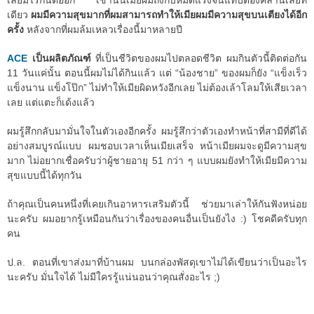
เลยมีไรกันต่ออีก เช้านั้นเมียผมถึงกับหมดแรงจนแทบต้องคลานเลยที
เดียว
ผมมีความสุขมากที่ผมสามารถทำให้เมียผมมีความสุขบนเตียงได้อีก
ครั้ง
หลังจากที่ผมล้มเหลวเรื่องนี้มาหลายปี
ACE
เป็นผลิตภัณฑ์
ที่เป็นชีวิตของผมไปตลอดชีวิต ผมกินตัวนี้ติดต่อกัน
11 วันแค่นั้น ตอนนี้ผมไม่ได้กินแล้ว แต่ “น้องชาย” ของผมก็ยัง “แข็งเร็ว
แข็งนาน แข็งโป๊ก” ไม่ทำให้เมียผิดหวังอีกเลย ไม่ต้องเล้าโลมให้เสียเวลา
เลย แต่แตะก็เด้งแล้ว
ผมรู้สึกกลับมามั่นใจในตัวเองอีกครั้ง ผมรู้สึกว่าตัวเองทำหน้าที่สามีที่ดีได้
อย่างสมบูรณ์แบบ ผมชอบเวลาเห็นเมียเสร็จ หน้าเมียผมจะดูมีความสุข
มาก ไม่อยากเชื่อครับว่าผู้ชายอายุ 51 กว่า ๆ แบบผมยังทำให้เมียมีความ
สุขแบบนี้ได้ทุกวัน
ถ้าคุณเป็นคนหนึ่งที่เคยเกินอาหารเสริมตัวนี้ ช่วยมาเล่าให้กันฟังหน่อย
นะครับ ผมอยากรู้เหมือนกันว่าเรื่องของคนอื่นเป็นยังไง :) โชคดีครับทุก
คน
ป.ล. ตอนที่เขาส่งมาที่บ้านผม บนกล่องพัสดุเขาไม่ได้เขียนว่าเป็นอะไร
นะครับ มั่นใจได้ ไม่มีใครรู้แน่นอนว่าคุณสั่งอะไร ;)