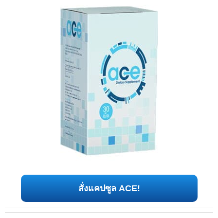
สั่งแคปซูล ACE!