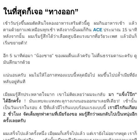
ในที่สุดก็เจอ “ทางออก”
เช้าวันรุ่งขึ้นผมตัดสินใจลองอาหารเสริมตัวนี้ดู ผมกินอาหารเช้า แล้ว
ตามด้วยกาแฟเหมือนทุกเช้า หลังจากนั้นผมก็กิน
ACE
ประมาณ 15 นาที
หลังจากนั้น ผมเริ่มรู้สึกได้ว่าเลือดสูบฉีดแรงมากที่อวัยวะเพศ แล้วมันก็
เริ่มขยายตัว!
อีก 5 นาทีต่อมา “น้องชาย” ของผมตื่นแล้วครับ ไม่ตื่นธรรมดานะครับ ดู
มันคึกมากด้วย
แน่นอนครับ ผมไม่ให้โอกาสทองแบบนี้หลุดมือไป ผมขึ้นไปปล้ำเมียที่ยัง
หลับอยู่ทันที
เมียผมรู้สึกประหลาดใจมาก เขาไม่คิดเลยว่าผมจะกลับ
มา “แข็งโป๊ก”
ได้อีกครั้ง
! มันแทบจะแทงทะลุกางเกงนอนออกมาเลยทีเดียว! เช้านั้น
เป็นวันแรกในรอบ 4 ปีที่แล้วมีไรกันแบบร้อนแรงแบบนี้
เรามีไรกันเกือบ
2 ชั่วโมง จัดเต็มทุกท่าตามที่เมียร้องขอ ผมรู้สึกว่าผมกลับไปเป็นหนุ่มอีก
ครั้งเลยครับ
ผมเสร็จไปแล้วครั้งหนึ่ง เมียผมก็เสร็จไปแล้ว แต่เรายังไม่อยากหยุด เราก็