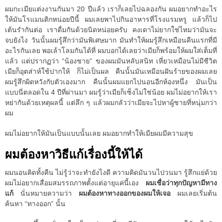
ผมกะเมียแต่งงานกันมา 20 ปีแล้ว เราก็เลยไปฉลองกัน ผมอยากทำอะไร
ให้มันโรแมนติกหน่อยปีนี้ ผมเลยพาไปกินอาหารที่โรงแรมหรู แล้วก็ไป
เต้นรำกันต่อ เราดื่มกันด้วยนิดหน่อยครับ คงเดาไม่ยากใช่ไหมว่ามันจะ
จบยังไง วันนั้นผมรู้สึกว่ามันพิเศษมาก มันทำให้ผมรู้สึกเหมือนคืนแรกที่มี
อะไรกันเลย พอเล้าโลมกันได้ที่ ผมบอกได้เลยว่าเมียก็พร้อมให้ผมใส่เต็มที่
แล้ว แต่ปรากฏว่า “น้องชาย” ของผมมันหลับสนิท เหี่ยวเหมือนไม่มีชีวิต
เมียก็อุตส่าห์ใช้ปากให้ ก็ไม่เป็นผล คืนนั้นมันเหมือนฝันร้ายของผมเลย
ผมรู้สึกผิดหวังกับตัวเองมาก คืนนั้นผมแยกไปนอนอีกห้องหนึ่ง มันเป็น
แบบนี่ตลอดใน 4 ปีที่ผ่านมา ผมรู้ว่าเมียก็เซ็งไม่ใช่น้อย ผมไม่อยากให้เรา
หย่ากันด้วยเหตุผลนี้ แต่ลึก ๆ แล้วผมกลัวว่าเมียจะไปหาผู้ชายที่หนุ่มกว่า
ผม
ผมไม่อยากให้มันเป็นแบบนั้นเลย ผมอยากทำให้เมียผมมีความสุข
ผมต้องหาวิธีแก้เรื่องนี้ให้ได้
ผมนอนคิดทั้งคืน ไม่รู้ว่าจะทำยังไงดี ความคิดมันวนไปวนมา รู้สึกแย่ด้วย
ผมไม่อยากเสื่อมสมรรถภาพตั้งแต่อายุแค่นี้เอง
ผมเชื่อว่าทุกปัญหามีทาง
แก้
นั่นหมายความว่า
ผมต้องหาทางออกของผมให้เจอ
ผมเลยเริ่มต้น
ค้นหา “ทางออก” นั้น