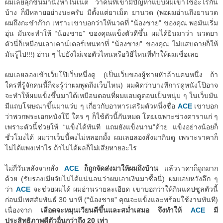
ผมเลยลุกขึ้นมานั่งหาในเน็ต ว่าคนที่เขามีปัญหาแบบผมเขาใช้อะไรกัน
บ้าง ก็มีหลายอย่างนะครับ มีตั้งแต่ยาเม็ด ยานวด (พอผมอ่านถึงยานวด
ผมถึงกะขำก๊าก เพราะเขาบอกว่าให้นวดที่ “น้องชาย” ของคุณ พอมันเริ่ม
อุ่น มันจะทำให้ “น้องชาย” ของคุณแข็งตัวดีขึ้น ผมได้ยินมาว่า นวดยา
ตัวนี่ก็เหมือนเอาเคาน์เตอร์เพนทาที่ “น้องชาย” ของคุณ ไม่แสบตายก็ให้
มันรู้ไป!!!) อ่าน ๆ ไปยังไม่เจอตัวไหนหรือวิธีไหนที่ทำให้ผมเชื่อเลย
ผมเลยลองเข้าเว็บโป๊เว็บหนึ่งดู (เป็นเว็บของผู้ชายหัวล้านคนหนึ่ง ถ้า
ใครที่รู้จักคนนี้ก็จะรู้ว่าผมพูดถึงเว็บไหน) ผมคิดว่าบางทีการดูหนังโป๊อาจ
จะทำให้ผมแข็งขึ้นมาได้เหมือนตอนที่ผมแอบดูตอนเป็นหนุ่ม ๆ ในเว็บมัน
มีแถบโฆษณาขึ้นมาแว่บ ๆ เกี่ยวกับอาหารเสริมตัวหนึ่งชื่อ
ACE
เขาบอก
ว่าพวกพระเอกหนังโป๊ ใคร ๆ ก็ใช้ตัวนี้กันหมด โดยเฉพาะช่วงดาราแก่ ๆ
เพราะตัวนี้ช่วยให้ “แข็งได้ทันที แถมยังแข็งนาน”ด้วย แข็งอย่างน้อยก็
ชั่วโมงได้ ผมว่าเว็บนี้คงไม่หลอกมั้ง ผมเลยลองสั่งมากินดู เพราะราคาก็
ไม่ได้แพงเท่าไร ถ้าไม่ได้ผลก็ไม่เสียหายอะไร
ไม่กี่วันหลังจากสั่ง
ACE
ก็ถูกจัดส่งมาให้ผมถึงบ้าน
แล้วราคาก็ถูกมาก
ด้วย (รับรองเมียจับไม่ได้แน่นอนว่าผมเอาเงินมาซื้อนี่) ผมแอบหวังลึก ๆ
ว่า
ACE
จะช่วยผมได้ ผมอ่านรายละเอียด เขาบอกว่าให้กินแคปซูลตัวนี้
ก่อนมีเพศสัมพันธ์ 30 นาที (“น้องชาย” คุณจะแข็งและพร้อมใช้งานทันที)
เนื่องจาก
เลือดจะหมุนเวียนดีขึ้นและสม่ำเสมอ จึงทำให้
ACE
มี
ประสิทธิภาพดีตัวอื่นกว่าถึง 20 เท่า