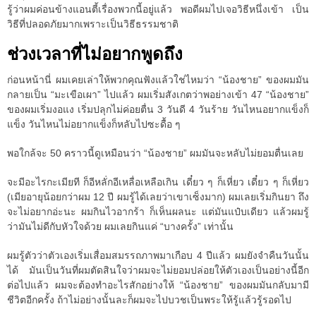
รู้ว่าผมค่อนข้างแอนตี้เรื่องพวกนี้อยู่แล้ว พอดีผมไปเจอวิธีหนึ่งเข้า เป็น
วิธีที่ปลอดภัยมากเพราะเป็นวิธีธรรมชาติ
ช่วงเวลาที่ไม่อยากพูดถึง
ก่อนหน้านี่ ผมเคยเล่าให้พวกคุณฟังแล้วใช่ไหมว่า “น้องชาย” ของผมมัน
กลายเป็น “มะเขือเผา” ไปแล้ว ผมเริ่มสังเกตว่าพอย่างเข้า 47 “น้องชาย”
ของผมเริ่มงอแง เริ่มปลุกไม่ค่อยตื่น 3 วันดี 4 วันร้าย วันไหนอยากแข็งก็
แข็ง วันไหนไม่อยากแข็งก็หลับไปซะดื้อ ๆ
พอใกล้จะ 50 คราวนี้ดูเหมือนว่า “น้องชาย” ผมมันจะหลับไม่ยอมตื่นเลย
จะมีอะไรกะเมียที ก็อีหลั่กอีเหลื่อเหลือเกิน เดี๋ยว ๆ ก็เหี่ยว เดี๋ยว ๆ ก็เหี่ยว
(เมียอายุน้อยกว่าผม 12 ปี ผมรู้ได้เลยว่าเขาเซ็งมาก) ผมเลยเริ่มกินยา ถึง
จะไม่อยากอ่ะนะ ผมกินไวอากร้า ก็เห็นผลนะ แต่มันแป๋บเดียว แล้วผมรู้
ว่ามันไม่ดีกับหัวใจด้วย ผมเลยกินแค่ “บางครั้ง” เท่านั้น
ผมรู้ตัวว่าตัวเองเริ่มเสื่อมสมรรถภาพมาเกือบ 4 ปีแล้ว ผมยังจำคืนวันนั้น
ได้ มันเป็นวันที่ผมตัดสินใจว่าผมจะไม่ยอมปล่อยให้ตัวเองเป็นอย่างนี้อีก
ต่อไปแล้ว ผมจะต้องทำอะไรสักอย่างให้ “น้องชาย” ของผมมันกลับมามี
ชีวิตอีกครั้ง ถ้าไม่อย่างนั้นละก็ผมจะไปบวชเป็นพระให้รู้แล้วรู้รอดไป