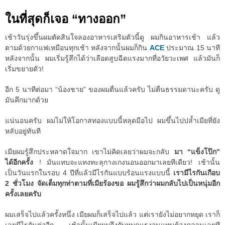
ในที่สุดก็เจอ “ทางออก”
เช้าวันรุ่งขึ้นผมตัดสินใจลองอาหารเสริมตัวนี้ดู ผมกินอาหารเช้า แล้ว
ตามด้วยกาแฟเหมือนทุกเช้า หลังจากนั้นผมก็กิน
ACE
ประมาณ 15 นาที
หลังจากนั้น ผมเริ่มรู้สึกได้ว่าเลือดสูบฉีดแรงมากที่อวัยวะเพศ แล้วมันก็
เริ่มขยายตัว!
อีก 5 นาทีต่อมา “น้องชาย” ของผมตื่นแล้วครับ ไม่ตื่นธรรมดานะครับ ดู
มันคึกมากด้วย
แน่นอนครับ ผมไม่ให้โอกาสทองแบบนี้หลุดมือไป ผมขึ้นไปปล้ำเมียที่ยัง
หลับอยู่ทันที
เมียผมรู้สึกประหลาดใจมาก เขาไม่คิดเลยว่าผมจะกลับ
มา “แข็งโป๊ก”
ได้อีกครั้ง
! มันแทบจะแทงทะลุกางเกงนอนออกมาเลยทีเดียว! เช้านั้น
เป็นวันแรกในรอบ 4 ปีที่แล้วมีไรกันแบบร้อนแรงแบบนี้
เรามีไรกันเกือบ
2 ชั่วโมง จัดเต็มทุกท่าตามที่เมียร้องขอ ผมรู้สึกว่าผมกลับไปเป็นหนุ่มอีก
ครั้งเลยครับ
ผมเสร็จไปแล้วครั้งหนึ่ง เมียผมก็เสร็จไปแล้ว แต่เรายังไม่อยากหยุด เราก็