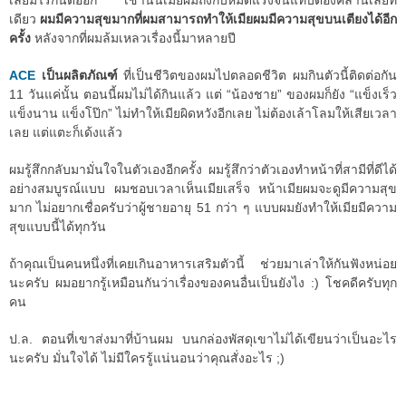
เลยมีไรกันต่ออีก เช้านั้นเมียผมถึงกับหมดแรงจนแทบต้องคลานเลยที
เดียว
ผมมีความสุขมากที่ผมสามารถทำให้เมียผมมีความสุขบนเตียงได้อีก
ครั้ง
หลังจากที่ผมล้มเหลวเรื่องนี้มาหลายปี
ACE
เป็นผลิตภัณฑ์
ที่เป็นชีวิตของผมไปตลอดชีวิต ผมกินตัวนี้ติดต่อกัน
11 วันแค่นั้น ตอนนี้ผมไม่ได้กินแล้ว แต่ “น้องชาย” ของผมก็ยัง “แข็งเร็ว
แข็งนาน แข็งโป๊ก” ไม่ทำให้เมียผิดหวังอีกเลย ไม่ต้องเล้าโลมให้เสียเวลา
เลย แต่แตะก็เด้งแล้ว
ผมรู้สึกกลับมามั่นใจในตัวเองอีกครั้ง ผมรู้สึกว่าตัวเองทำหน้าที่สามีที่ดีได้
อย่างสมบูรณ์แบบ ผมชอบเวลาเห็นเมียเสร็จ หน้าเมียผมจะดูมีความสุข
มาก ไม่อยากเชื่อครับว่าผู้ชายอายุ 51 กว่า ๆ แบบผมยังทำให้เมียมีความ
สุขแบบนี้ได้ทุกวัน
ถ้าคุณเป็นคนหนึ่งที่เคยเกินอาหารเสริมตัวนี้ ช่วยมาเล่าให้กันฟังหน่อย
นะครับ ผมอยากรู้เหมือนกันว่าเรื่องของคนอื่นเป็นยังไง :) โชคดีครับทุก
คน
ป.ล. ตอนที่เขาส่งมาที่บ้านผม บนกล่องพัสดุเขาไม่ได้เขียนว่าเป็นอะไร
นะครับ มั่นใจได้ ไม่มีใครรู้แน่นอนว่าคุณสั่งอะไร ;)