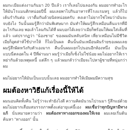
ผมกะเมียแต่งงานกันมา 20 ปีแล้ว เราก็เลยไปฉลองกัน ผมอยากทำอะไร
ให้มันโรแมนติกหน่อยปีนี้ ผมเลยพาไปกินอาหารที่โรงแรมหรู แล้วก็ไป
เต้นรำกันต่อ เราดื่มกันด้วยนิดหน่อยครับ คงเดาไม่ยากใช่ไหมว่ามันจะ
จบยังไง วันนั้นผมรู้สึกว่ามันพิเศษมาก มันทำให้ผมรู้สึกเหมือนคืนแรกที่มี
อะไรกันเลย พอเล้าโลมกันได้ที่ ผมบอกได้เลยว่าเมียก็พร้อมให้ผมใส่เต็มที่
แล้ว แต่ปรากฏว่า “น้องชาย” ของผมมันหลับสนิท เหี่ยวเหมือนไม่มีชีวิต
เมียก็อุตส่าห์ใช้ปากให้ ก็ไม่เป็นผล คืนนั้นมันเหมือนฝันร้ายของผมเลย
ผมรู้สึกผิดหวังกับตัวเองมาก คืนนั้นผมแยกไปนอนอีกห้องหนึ่ง มันเป็น
แบบนี่ตลอดใน 4 ปีที่ผ่านมา ผมรู้ว่าเมียก็เซ็งไม่ใช่น้อย ผมไม่อยากให้เรา
หย่ากันด้วยเหตุผลนี้ แต่ลึก ๆ แล้วผมกลัวว่าเมียจะไปหาผู้ชายที่หนุ่มกว่า
ผม
ผมไม่อยากให้มันเป็นแบบนั้นเลย ผมอยากทำให้เมียผมมีความสุข
ผมต้องหาวิธีแก้เรื่องนี้ให้ได้
ผมนอนคิดทั้งคืน ไม่รู้ว่าจะทำยังไงดี ความคิดมันวนไปวนมา รู้สึกแย่ด้วย
ผมไม่อยากเสื่อมสมรรถภาพตั้งแต่อายุแค่นี้เอง
ผมเชื่อว่าทุกปัญหามีทาง
แก้
นั่นหมายความว่า
ผมต้องหาทางออกของผมให้เจอ
ผมเลยเริ่มต้น
ค้นหา “ทางออก” นั้น