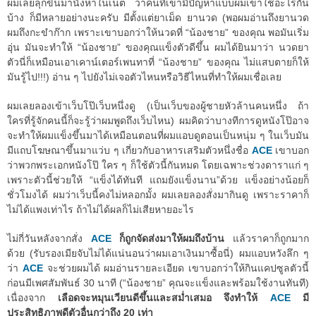
ผมเลยลุกขึ้นมานั่งหาในเน็ต ว่าคนที่เขามีปัญหาแบบผมเขาใช้อะไรกัน
บ้าง ก็มีหลายอย่างนะครับ มีตั้งแต่ยาเม็ด ยานวด (พอผมอ่านถึงยานวด
ผมถึงกะขำก๊าก เพราะเขาบอกว่าให้นวดที่ “น้องชาย” ของคุณ พอมันเริ่ม
อุ่น มันจะทำให้ “น้องชาย” ของคุณแข็งตัวดีขึ้น ผมได้ยินมาว่า นวดยา
ตัวนี่ก็เหมือนเอาเคาน์เตอร์เพนทาที่ “น้องชาย” ของคุณ ไม่แสบตายก็ให้
มันรู้ไป!!!) อ่าน ๆ ไปยังไม่เจอตัวไหนหรือวิธีไหนที่ทำให้ผมเชื่อเลย
ผมเลยลองเข้าเว็บโป๊เว็บหนึ่งดู (เป็นเว็บของผู้ชายหัวล้านคนหนึ่ง ถ้า
ใครที่รู้จักคนนี้ก็จะรู้ว่าผมพูดถึงเว็บไหน) ผมคิดว่าบางทีการดูหนังโป๊อาจ
จะทำให้ผมแข็งขึ้นมาได้เหมือนตอนที่ผมแอบดูตอนเป็นหนุ่ม ๆ ในเว็บมัน
มีแถบโฆษณาขึ้นมาแว่บ ๆ เกี่ยวกับอาหารเสริมตัวหนึ่งชื่อ
ACE
เขาบอก
ว่าพวกพระเอกหนังโป๊ ใคร ๆ ก็ใช้ตัวนี้กันหมด โดยเฉพาะช่วงดาราแก่ ๆ
เพราะตัวนี้ช่วยให้ “แข็งได้ทันที แถมยังแข็งนาน”ด้วย แข็งอย่างน้อยก็
ชั่วโมงได้ ผมว่าเว็บนี้คงไม่หลอกมั้ง ผมเลยลองสั่งมากินดู เพราะราคาก็
ไม่ได้แพงเท่าไร ถ้าไม่ได้ผลก็ไม่เสียหายอะไร
ไม่กี่วันหลังจากสั่ง
ACE
ก็ถูกจัดส่งมาให้ผมถึงบ้าน
แล้วราคาก็ถูกมาก
ด้วย (รับรองเมียจับไม่ได้แน่นอนว่าผมเอาเงินมาซื้อนี่) ผมแอบหวังลึก ๆ
ว่า
ACE
จะช่วยผมได้ ผมอ่านรายละเอียด เขาบอกว่าให้กินแคปซูลตัวนี้
ก่อนมีเพศสัมพันธ์ 30 นาที (“น้องชาย” คุณจะแข็งและพร้อมใช้งานทันที)
เนื่องจาก
เลือดจะหมุนเวียนดีขึ้นและสม่ำเสมอ จึงทำให้
ACE
มี
ประสิทธิภาพดีตัวอื่นกว่าถึง 20 เท่า