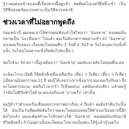
รู้ว่าผมค่อนข้างแอนตี้เรื่องพวกนี้อยู่แล้ว พอดีผมไปเจอวิธีหนึ่งเข้า เป็น
วิธีที่ปลอดภัยมากเพราะเป็นวิธีธรรมชาติ
ช่วงเวลาที่ไม่อยากพูดถึง
ก่อนหน้านี่ ผมเคยเล่าให้พวกคุณฟังแล้วใช่ไหมว่า “น้องชาย” ของผมมัน
กลายเป็น “มะเขือเผา” ไปแล้ว ผมเริ่มสังเกตว่าพอย่างเข้า 47 “น้องชาย”
ของผมเริ่มงอแง เริ่มปลุกไม่ค่อยตื่น 3 วันดี 4 วันร้าย วันไหนอยากแข็งก็
แข็ง วันไหนไม่อยากแข็งก็หลับไปซะดื้อ ๆ
พอใกล้จะ 50 คราวนี้ดูเหมือนว่า “น้องชาย” ผมมันจะหลับไม่ยอมตื่นเลย
จะมีอะไรกะเมียที ก็อีหลั่กอีเหลื่อเหลือเกิน เดี๋ยว ๆ ก็เหี่ยว เดี๋ยว ๆ ก็เหี่ยว
(เมียอายุน้อยกว่าผม 12 ปี ผมรู้ได้เลยว่าเขาเซ็งมาก) ผมเลยเริ่มกินยา ถึง
จะไม่อยากอ่ะนะ ผมกินไวอากร้า ก็เห็นผลนะ แต่มันแป๋บเดียว แล้วผมรู้
ว่ามันไม่ดีกับหัวใจด้วย ผมเลยกินแค่ “บางครั้ง” เท่านั้น
ผมรู้ตัวว่าตัวเองเริ่มเสื่อมสมรรถภาพมาเกือบ 4 ปีแล้ว ผมยังจำคืนวันนั้น
ได้ มันเป็นวันที่ผมตัดสินใจว่าผมจะไม่ยอมปล่อยให้ตัวเองเป็นอย่างนี้อีก
ต่อไปแล้ว ผมจะต้องทำอะไรสักอย่างให้ “น้องชาย” ของผมมันกลับมามี
ชีวิตอีกครั้ง ถ้าไม่อย่างนั้นละก็ผมจะไปบวชเป็นพระให้รู้แล้วรู้รอดไป