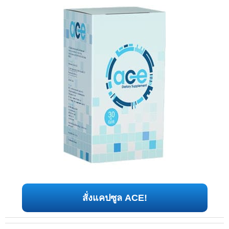
สั่งแคปซูล ACE!