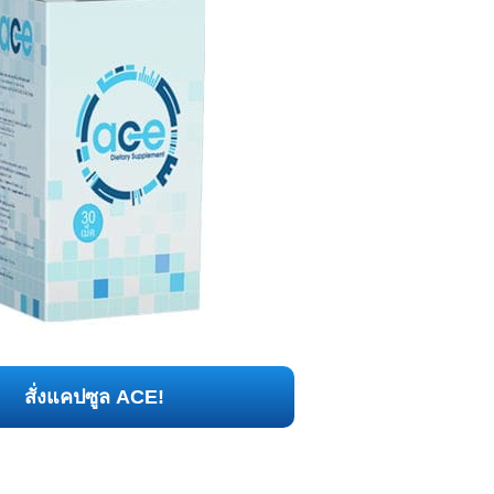
สั่งแคปซูล ACE!