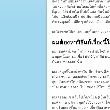
ยังไง วันนั้นผมรู้สึกว่ามันพิเศษมาก มั
ได้เลยว่าเมียก็พร้อมให้ผมใส่เต็มที่แล้
ก็อุตส่าห์ใช้ปากให้ ก็ไม่เป็นผล คืนนั้
ไปนอนอีกห้องหนึ่ง มันเป็นแบบนี่ตลอดใน
ด้วยเหตุผลนี้ แต่ลึก ๆ แล้วผมกลัวว่าเมี
ผมไม่อยากให้มันเป็นแบบนั้นเลย ผมอย
ผมต้องหาวิธีแก้เรื่องนี้ใ
ผมนอนคิดทั้งคืน ไม่รู้ว่าจะทำยังไงดี
อายุแค่นี้เอง
ผมเชื่อว่าทุกปัญหามีทาง
ค้นหา “ทางออก” นั้น
ผมเลยลุกขึ้นมานั่งหาในเน็ต ว่าคนที่เ
เม็ด ยานวด (พอผมอ่านถึงยานวด ผมถึง
อุ่น มันจะทำให้ “น้องชาย” ของคุณแข็ง
“น้องชาย” ของคุณ ไม่แสบตายก็ให้มันรู้ไ
ผมเลยลองเข้าเว็บโป๊เว็บหนึ่งดู (เป็นเว็บ
ผมคิดว่าบางทีการดูหนังโป๊อาจจะทำให
แถบโฆษณาขึ้นมาแว่บ ๆ เกี่ยวกับอาหารเ