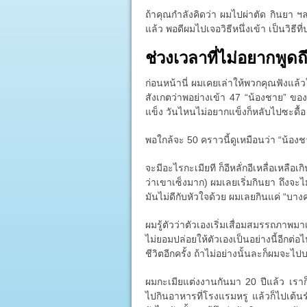
ถ้าคุณกำลังคิดว่า ผมไปผ่าตัด กินยา ฯลฯ
แล้ว พอดีผมไปเจอวิธีหนึ่งเข้า เป็นวิธี
ช่วงเวลาที่ไม่อยากพูดถ
ก่อนหน้านี่ ผมเคยเล่าให้พวกคุณฟังแล้
สังเกตว่าพอย่างเข้า 47 “น้องชาย” ของผ
แข็ง วันไหนไม่อยากแข็งก็หลับไปซะดื้อ
พอใกล้จะ 50 คราวนี้ดูเหมือนว่า “น้อง
จะมีอะไรกะเมียที ก็อีหลั่กอีเหลื่อเหลือเกิ
ว่าเขาเซ็งมาก) ผมเลยเริ่มกินยา ถึงจะไ
มันไม่ดีกับหัวใจด้วย ผมเลยกินแค่ “บางครั
ผมรู้ตัวว่าตัวเองเริ่มเสื่อมสมรรถภาพมา
ไม่ยอมปล่อยให้ตัวเองเป็นอย่างนี้อีก
ชีวิตอีกครั้ง ถ้าไม่อย่างนั้นละก็ผมจะไป
ผมกะเมียแต่งงานกันมา 20 ปีแล้ว เรา
ไปกินอาหารที่โรงแรมหรู แล้วก็ไปเต้น