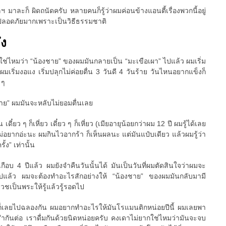
 มาละก็ ผิดถนัดครับ หลายคนก็รู้ว่าผมค่อนข้างแอนตี้เรื่องพวกนี้อยู่
ที่ปลอดภัยมากเพราะเป็นวิธีธรรมชาติ
ึง
วใช่ไหมว่า “น้องชาย” ของผมมันกลายเป็น “มะเขือเผา” ไปแล้ว ผมเริ่ม
มเริ่มงอแง เริ่มปลุกไม่ค่อยตื่น 3 วันดี 4 วันร้าย วันไหนอยากแข็งก็
 ๆ
ชาย” ผมมันจะหลับไม่ยอมตื่นเลย
น เดี๋ยว ๆ ก็เหี่ยว เดี๋ยว ๆ ก็เหี่ยว (เมียอายุน้อยกว่าผม 12 ปี ผมรู้ได้เลย
ม่อยากอ่ะนะ ผมกินไวอากร้า ก็เห็นผลนะ แต่มันแป๋บเดียว แล้วผมรู้ว่า
้ง” เท่านั้น
เกือบ 4 ปีแล้ว ผมยังจำคืนวันนั้นได้ มันเป็นวันที่ผมตัดสินใจว่าผมจะ
ต่อไปแล้ว ผมจะต้องทำอะไรสักอย่างให้ “น้องชาย” ของผมมันกลับมามี
บวชเป็นพระให้รู้แล้วรู้รอดไป
ก็เลยไปฉลองกัน ผมอยากทำอะไรให้มันโรแมนติกหน่อยปีนี้ ผมเลยพา
รำกันต่อ เราดื่มกันด้วยนิดหน่อยครับ คงเดาไม่ยากใช่ไหมว่ามันจะจบ