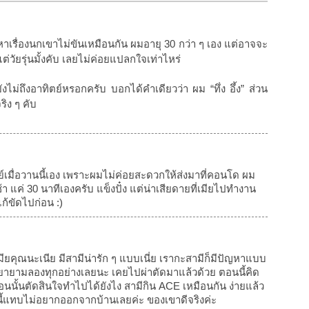
เรื่องนกเขาไม่ขันเหมือนกัน ผมอายุ 30 กว่า ๆ เอง แต่อาจจะ
แต่วัยรุ่นมั้งคับ เลยไม่ค่อยแปลกใจเท่าไหร่
ยังไม่ถึงอาทิตย์หรอกครับ บอกได้คำเดียวว่า ผม “ทึ่ง อึ้ง” ส่วน
ริง ๆ คับ
ย์เมื่อวานนี้เอง เพราะผมไม่ค่อยสะดวกให้ส่งมาที่คอนโด ผม
 แค่ 30 นาทีเองครับ แข็งปั๋ง แต่น่าเสียดายที่เมียไปทำงาน
ก้ขัดไปก่อน :)
มียคุณนะเนีย มีสามีน่ารัก ๆ แบบเนี่ย เรากะสามีก็มีปัญหาแบบ
ก็พยายามลองทุกอย่างเลยนะ เคยไปผ่าตัดมาแล้วด้วย ตอนนี้คิด
้ตอนนั้นตัดสินใจทำไปได้ยังไง สามีกิน ACE เหมือนกัน ง่ายแล้ว
ี้แทบไม่อยากออกจากบ้านเลยค่ะ ของเขาดีจริงค่ะ