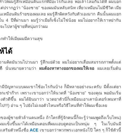
นทำให้ผมรู้สึกเหมือนคืนแรกที่มีอะไรกันเลย พอเล้าโลมกันได้ที่ ผมบอก
ว แต่ปรากฏว่า “น้องชาย” ของผมมันหลับสนิท เหี่ยวเหมือนไม่มีชีวิต เมีย
นมันเหมือนฝันร้ายของผมเลย ผมรู้สึกผิดหวังกับตัวเองมาก คืนนั้นผมแยก
 4 ปีที่ผ่านมา ผมรู้ว่าเมียก็เซ็งไม่ใช่น้อย ผมไม่อยากให้เราหย่ากัน
ยจะไปหาผู้ชายที่หนุ่มกว่าผม
ากทำให้เมียผมมีความสุข
ห้ได้
 ความคิดมันวนไปวนมา รู้สึกแย่ด้วย ผมไม่อยากเสื่อมสมรรถภาพตั้งแต่
แก้
นั่นหมายความว่า
ผมต้องหาทางออกของผมให้เจอ
ผมเลยเริ่มต้น
ขามีปัญหาแบบผมเขาใช้อะไรกันบ้าง ก็มีหลายอย่างนะครับ มีตั้งแต่ยา
กะขำก๊าก เพราะเขาบอกว่าให้นวดที่ “น้องชาย” ของคุณ พอมันเริ่ม
ตัวดีขึ้น ผมได้ยินมาว่า นวดยาตัวนี่ก็เหมือนเอาเคาน์เตอร์เพนทาที่
ป!!!) อ่าน ๆ ไปยังไม่เจอตัวไหนหรือวิธีไหนที่ทำให้ผมเชื่อเลย
ของผู้ชายหัวล้านคนหนึ่ง ถ้าใครที่รู้จักคนนี้ก็จะรู้ว่าผมพูดถึงเว็บไหน)
้ผมแข็งขึ้นมาได้เหมือนตอนที่ผมแอบดูตอนเป็นหนุ่ม ๆ ในเว็บมันมี
สริมตัวหนึ่งชื่อ
ACE
เขาบอกว่าพวกพระเอกหนังโป๊ ใคร ๆ ก็ใช้ตัวนี้