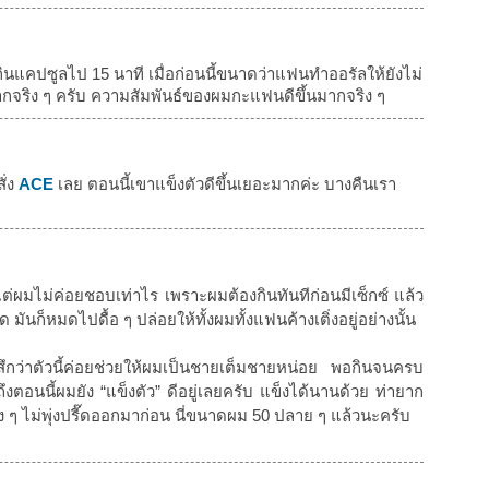
จากกินแคปซูลไป 15 นาที เมื่อก่อนนี้ขนาดว่าแฟนทำออรัลให้ยังไม่
ากจริง ๆ ครับ ความสัมพันธ์ของผมกะแฟนดีขึ้นมากจริง ๆ
ั่ง
ACE
เลย ตอนนี้เขาแข็งตัวดีขึ้นเยอะมากค่ะ บางคืนเรา
แต่ผมไม่ค่อยชอบเท่าไร เพราะผมต้องกินทันทีก่อนมีเซ็กซ์ แล้ว
 มันก็หมดไปดื้อ ๆ ปล่อยให้ทั้งผมทั้งแฟนค้างเติ่งอยู่อย่างนั้น
สึกว่าตัวนี้ค่อยช่วยให้ผมเป็นชายเต็มชายหน่อย พอกินจนครบ
งตอนนี้ผมยัง “แข็งตัว” ดีอยู่เลยครับ แข็งได้นานด้วย ท่ายาก
มง ๆ ไม่พุ่งปรี๊ดออกมาก่อน นี่ขนาดผม 50 ปลาย ๆ แล้วนะครับ