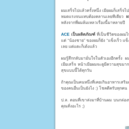
ผมเสร็จไปแล้วครั้งหนึ่ง เมียผมก็เสร็จไป
หมดแรงจนแทบต้องคลานเลยทีเดียว
ผ
หลังจากที่ผมล้มเหลวเรื่องนี้มาหลายปี
ACE
เป็นผลิตภัณฑ์
ที่เป็นชีวิตของผมไ
แต่ “น้องชาย” ของผมก็ยัง “แข็งเร็ว แข็
เลย แต่แตะก็เด้งแล้ว
ผมรู้สึกกลับมามั่นใจในตัวเองอีกครั้ง ผ
เมียเสร็จ หน้าเมียผมจะดูมีความสุขมาก
สุขแบบนี้ได้ทุกวัน
ถ้าคุณเป็นคนหนึ่งที่เคยเกินอาหารเสริม
ของคนอื่นเป็นยังไง :) โชคดีครับทุกคน
ป.ล. ตอนที่เขาส่งมาที่บ้านผม บนกล่องพ
คุณสั่งอะไร ;)