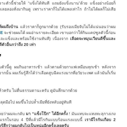
ัวนี้ช่วยให้ “แข็งได้ทันที แถมยังแข็งนาน”ด้วย แข็งอย่างน้อยก็
มเลยลองสั่งมากินดู เพราะราคาก็ไม่ได้แพงเท่าไร ถ้าไม่ได้ผลก็ไม่เสีย
ให้ผมถึงบ้าน
แล้วราคาก็ถูกมากด้วย (รับรองเมียจับไม่ได้แน่นอนว่าผม
CE
จะช่วยผมได้ ผมอ่านรายละเอียด เขาบอกว่าให้กินแคปซูลตัวนี้ก่อน
ณจะแข็งและพร้อมใช้งานทันที) เนื่องจาก
เลือดจะหมุนเวียนดีขึ้นและ
ตัวอื่นกว่าถึง 20 เท่า
”
ริมตัวนี้ดู ผมกินอาหารเช้า แล้วตามด้วยกาแฟเหมือนทุกเช้า หลังจาก
ั้น ผมเริ่มรู้สึกได้ว่าเลือดสูบฉีดแรงมากที่อวัยวะเพศ แล้วมันก็เริ่ม
ล้วครับ ไม่ตื่นธรรมดานะครับ ดูมันคึกมากด้วย
มือไป ผมขึ้นไปปล้ำเมียที่ยังหลับอยู่ทันที
เลยว่าผมจะกลับ
มา “แข็งโป๊ก” ได้อีกครั้ง
! มันแทบจะแทงทะลุกางเกง
ันแรกในรอบ 4 ปีที่แล้วมีไรกันแบบร้อนแรงแบบนี้
เรามีไรกันเกือบ 2
มรู้สึกว่าผมกลับไปเป็นหนุ่มอีกครั้งเลยครับ