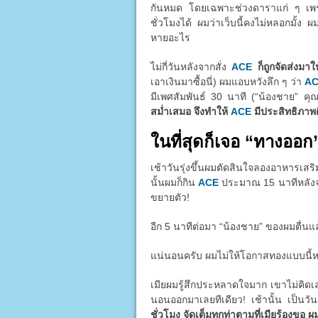
กันหมด โดยเฉพาะช่วงดาราแก่ ๆ เพราะต
ชั่วโมงได้ ผมว่าเว็บนี้คงไม่หลอกมั้ง ผ
หายอะไร
ไม่กี่วันหลังจากสั่ง
ACE
ก็ถูกจัดส่งมา
เอาเงินมาซื้อนี่) ผมแอบหวังลึก ๆ ว่า
A
มีเพศสัมพันธ์ 30 นาที (“น้องชาย” คุ
สม่ำเสมอ จึงทำให้
ACE
มีประสิทธิภาพดี
ในที่สุดก็เจอ “ทางออก
เช้าวันรุ่งขึ้นผมตัดสินใจลองอาหารเส
นั้นผมก็กิน
ACE
ประมาณ 15 นาทีหลังจากน
ขยายตัว!
อีก 5 นาทีต่อมา “น้องชาย” ของผมตื่นแ
แน่นอนครับ ผมไม่ให้โอกาสทองแบบนี้หลุด
เมียผมรู้สึกประหลาดใจมาก เขาไม่คิด
นอนออกมาเลยทีเดียว! เช้านั้น เป็นว
ชั่วโมง จัดเต็มทุกท่าตามที่เมียร้องขอ ผ