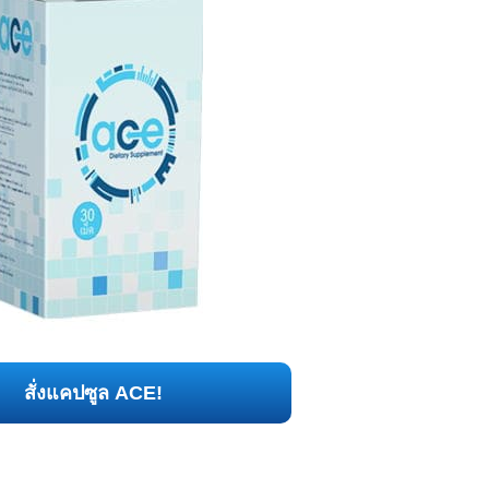
สั่งแคปซูล ACE!