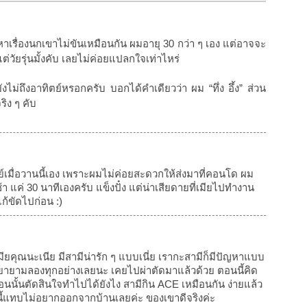
เรื่องนกเขาไม่ขันเหมือนกัน ผมอายุ 30 กว่า ๆ เอง แต่อาจจะ
แต่วัยรุ่นมั้งคับ เลยไม่ค่อยแปลกใจเท่าไหร่
ยังไม่ถึงอาทิตย์หรอกครับ บอกได้คำเดียวว่า ผม “ทึ่ง อึ้ง” ส่วน
ริง ๆ คับ
ย์เมื่อวานนี้เอง เพราะผมไม่ค่อยสะดวกให้ส่งมาที่คอนโด ผม
 แค่ 30 นาทีเองครับ แข็งปั๋ง แต่น่าเสียดายที่เมียไปทำงาน
ก้ขัดไปก่อน :)
มียคุณนะเนีย มีสามีน่ารัก ๆ แบบเนี่ย เรากะสามีก็มีปัญหาแบบ
ก็พยายามลองทุกอย่างเลยนะ เคยไปผ่าตัดมาแล้วด้วย ตอนนี้คิด
้ตอนนั้นตัดสินใจทำไปได้ยังไง สามีกิน ACE เหมือนกัน ง่ายแล้ว
ี้แทบไม่อยากออกจากบ้านเลยค่ะ ของเขาดีจริงค่ะ