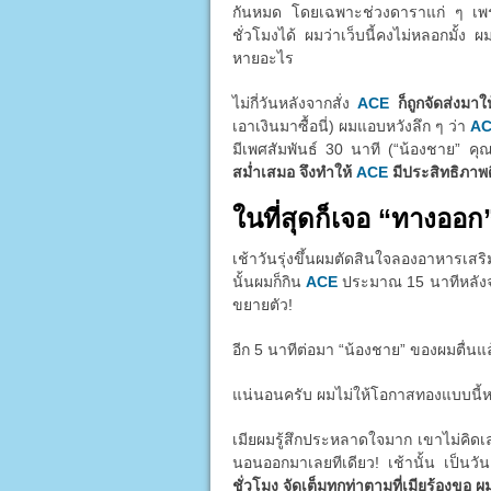
กันหมด โดยเฉพาะช่วงดาราแก่ ๆ เพราะต
ชั่วโมงได้ ผมว่าเว็บนี้คงไม่หลอกมั้ง ผ
หายอะไร
ไม่กี่วันหลังจากสั่ง
ACE
ก็ถูกจัดส่งมา
เอาเงินมาซื้อนี่) ผมแอบหวังลึก ๆ ว่า
A
มีเพศสัมพันธ์ 30 นาที (“น้องชาย” คุ
สม่ำเสมอ จึงทำให้
ACE
มีประสิทธิภาพดี
ในที่สุดก็เจอ “ทางออก
เช้าวันรุ่งขึ้นผมตัดสินใจลองอาหารเส
นั้นผมก็กิน
ACE
ประมาณ 15 นาทีหลังจากน
ขยายตัว!
อีก 5 นาทีต่อมา “น้องชาย” ของผมตื่นแ
แน่นอนครับ ผมไม่ให้โอกาสทองแบบนี้หลุด
เมียผมรู้สึกประหลาดใจมาก เขาไม่คิด
นอนออกมาเลยทีเดียว! เช้านั้น เป็นว
ชั่วโมง จัดเต็มทุกท่าตามที่เมียร้องขอ ผ