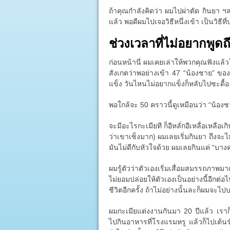
ถ้าคุณกำลังคิดว่า ผมไปผ่าตัด กินยา ฯลฯ
แล้ว พอดีผมไปเจอวิธีหนึ่งเข้า เป็นวิธี
ช่วงเวลาที่ไม่อยากพูดถ
ก่อนหน้านี่ ผมเคยเล่าให้พวกคุณฟังแล้
สังเกตว่าพอย่างเข้า 47 “น้องชาย” ของผ
แข็ง วันไหนไม่อยากแข็งก็หลับไปซะดื้อ
พอใกล้จะ 50 คราวนี้ดูเหมือนว่า “น้อง
จะมีอะไรกะเมียที ก็อีหลั่กอีเหลื่อเหลือเกิ
ว่าเขาเซ็งมาก) ผมเลยเริ่มกินยา ถึงจะไ
มันไม่ดีกับหัวใจด้วย ผมเลยกินแค่ “บางครั
ผมรู้ตัวว่าตัวเองเริ่มเสื่อมสมรรถภาพมา
ไม่ยอมปล่อยให้ตัวเองเป็นอย่างนี้อีก
ชีวิตอีกครั้ง ถ้าไม่อย่างนั้นละก็ผมจะไป
ผมกะเมียแต่งงานกันมา 20 ปีแล้ว เรา
ไปกินอาหารที่โรงแรมหรู แล้วก็ไปเต้น