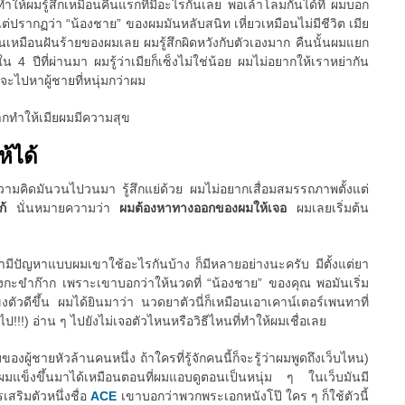
นทำให้ผมรู้สึกเหมือนคืนแรกที่มีอะไรกันเลย พอเล้าโลมกันได้ที่ ผมบอก
ว แต่ปรากฏว่า “น้องชาย” ของผมมันหลับสนิท เหี่ยวเหมือนไม่มีชีวิต เมีย
นมันเหมือนฝันร้ายของผมเลย ผมรู้สึกผิดหวังกับตัวเองมาก คืนนั้นผมแยก
 4 ปีที่ผ่านมา ผมรู้ว่าเมียก็เซ็งไม่ใช่น้อย ผมไม่อยากให้เราหย่ากัน
ยจะไปหาผู้ชายที่หนุ่มกว่าผม
ากทำให้เมียผมมีความสุข
ห้ได้
 ความคิดมันวนไปวนมา รู้สึกแย่ด้วย ผมไม่อยากเสื่อมสมรรถภาพตั้งแต่
แก้
นั่นหมายความว่า
ผมต้องหาทางออกของผมให้เจอ
ผมเลยเริ่มต้น
ขามีปัญหาแบบผมเขาใช้อะไรกันบ้าง ก็มีหลายอย่างนะครับ มีตั้งแต่ยา
กะขำก๊าก เพราะเขาบอกว่าให้นวดที่ “น้องชาย” ของคุณ พอมันเริ่ม
ตัวดีขึ้น ผมได้ยินมาว่า นวดยาตัวนี่ก็เหมือนเอาเคาน์เตอร์เพนทาที่
ป!!!) อ่าน ๆ ไปยังไม่เจอตัวไหนหรือวิธีไหนที่ทำให้ผมเชื่อเลย
ของผู้ชายหัวล้านคนหนึ่ง ถ้าใครที่รู้จักคนนี้ก็จะรู้ว่าผมพูดถึงเว็บไหน)
้ผมแข็งขึ้นมาได้เหมือนตอนที่ผมแอบดูตอนเป็นหนุ่ม ๆ ในเว็บมันมี
สริมตัวหนึ่งชื่อ
ACE
เขาบอกว่าพวกพระเอกหนังโป๊ ใคร ๆ ก็ใช้ตัวนี้