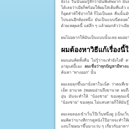
ยังไง วันนั้นผมรู้สึกว่ามันพิเศษมาก มั
ได้เลยว่าเมียก็พร้อมให้ผมใส่เต็มที่แล้
ก็อุตส่าห์ใช้ปากให้ ก็ไม่เป็นผล คืนนั้
ไปนอนอีกห้องหนึ่ง มันเป็นแบบนี่ตลอดใน
ด้วยเหตุผลนี้ แต่ลึก ๆ แล้วผมกลัวว่าเมี
ผมไม่อยากให้มันเป็นแบบนั้นเลย ผมอย
ผมต้องหาวิธีแก้เรื่องนี้ใ
ผมนอนคิดทั้งคืน ไม่รู้ว่าจะทำยังไงดี
อายุแค่นี้เอง
ผมเชื่อว่าทุกปัญหามีทาง
ค้นหา “ทางออก” นั้น
ผมเลยลุกขึ้นมานั่งหาในเน็ต ว่าคนที่เ
เม็ด ยานวด (พอผมอ่านถึงยานวด ผมถึง
อุ่น มันจะทำให้ “น้องชาย” ของคุณแข็ง
“น้องชาย” ของคุณ ไม่แสบตายก็ให้มันรู้ไ
ผมเลยลองเข้าเว็บโป๊เว็บหนึ่งดู (เป็นเว็บ
ผมคิดว่าบางทีการดูหนังโป๊อาจจะทำให
แถบโฆษณาขึ้นมาแว่บ ๆ เกี่ยวกับอาหารเ