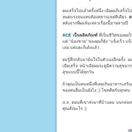
ผมเสร็จไปแล้วครั้งหนึ่ง เมียผมก็เสร็จไป
หมดแรงจนแทบต้องคลานเลยทีเดียว
ผ
หลังจากที่ผมล้มเหลวเรื่องนี้มาหลายปี
ACE
เป็นผลิตภัณฑ์
ที่เป็นชีวิตของผมไ
แต่ “น้องชาย” ของผมก็ยัง “แข็งเร็ว แข็
เลย แต่แตะก็เด้งแล้ว
ผมรู้สึกกลับมามั่นใจในตัวเองอีกครั้ง ผ
เมียเสร็จ หน้าเมียผมจะดูมีความสุขมาก
สุขแบบนี้ได้ทุกวัน
ถ้าคุณเป็นคนหนึ่งที่เคยเกินอาหารเสริม
ของคนอื่นเป็นยังไง :) โชคดีครับทุกคน
ป.ล. ตอนที่เขาส่งมาที่บ้านผม บนกล่องพ
คุณสั่งอะไร ;)