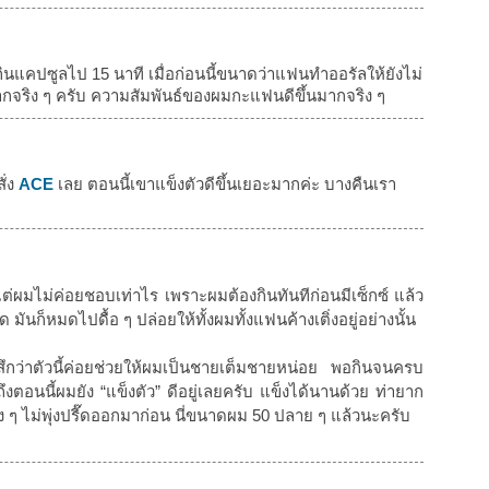
จากกินแคปซูลไป 15 นาที เมื่อก่อนนี้ขนาดว่าแฟนทำออรัลให้ยังไม่
ากจริง ๆ ครับ ความสัมพันธ์ของผมกะแฟนดีขึ้นมากจริง ๆ
ั่ง
ACE
เลย ตอนนี้เขาแข็งตัวดีขึ้นเยอะมากค่ะ บางคืนเรา
แต่ผมไม่ค่อยชอบเท่าไร เพราะผมต้องกินทันทีก่อนมีเซ็กซ์ แล้ว
 มันก็หมดไปดื้อ ๆ ปล่อยให้ทั้งผมทั้งแฟนค้างเติ่งอยู่อย่างนั้น
สึกว่าตัวนี้ค่อยช่วยให้ผมเป็นชายเต็มชายหน่อย พอกินจนครบ
งตอนนี้ผมยัง “แข็งตัว” ดีอยู่เลยครับ แข็งได้นานด้วย ท่ายาก
มง ๆ ไม่พุ่งปรี๊ดออกมาก่อน นี่ขนาดผม 50 ปลาย ๆ แล้วนะครับ