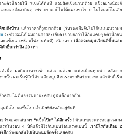
ัวนี้ช่วยให้ “แข็งได้ทันที แถมยังแข็งนาน”ด้วย แข็งอย่างน้อยก็
มเลยลองสั่งมากินดู เพราะราคาก็ไม่ได้แพงเท่าไร ถ้าไม่ได้ผลก็ไม่เสีย
ให้ผมถึงบ้าน
แล้วราคาก็ถูกมากด้วย (รับรองเมียจับไม่ได้แน่นอนว่าผม
CE
จะช่วยผมได้ ผมอ่านรายละเอียด เขาบอกว่าให้กินแคปซูลตัวนี้ก่อน
ณจะแข็งและพร้อมใช้งานทันที) เนื่องจาก
เลือดจะหมุนเวียนดีขึ้นและ
ตัวอื่นกว่าถึง 20 เท่า
”
ริมตัวนี้ดู ผมกินอาหารเช้า แล้วตามด้วยกาแฟเหมือนทุกเช้า หลังจาก
ั้น ผมเริ่มรู้สึกได้ว่าเลือดสูบฉีดแรงมากที่อวัยวะเพศ แล้วมันก็เริ่ม
ล้วครับ ไม่ตื่นธรรมดานะครับ ดูมันคึกมากด้วย
มือไป ผมขึ้นไปปล้ำเมียที่ยังหลับอยู่ทันที
เลยว่าผมจะกลับ
มา “แข็งโป๊ก” ได้อีกครั้ง
! มันแทบจะแทงทะลุกางเกง
ันแรกในรอบ 4 ปีที่แล้วมีไรกันแบบร้อนแรงแบบนี้
เรามีไรกันเกือบ 2
มรู้สึกว่าผมกลับไปเป็นหนุ่มอีกครั้งเลยครับ