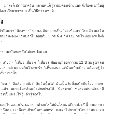
 มาละก็ ผิดถนัดครับ หลายคนก็รู้ว่าผมค่อนข้างแอนตี้เรื่องพวกนี้อยู่
ที่ปลอดภัยมากเพราะเป็นวิธีธรรมชาติ
ึง
วใช่ไหมว่า “น้องชาย” ของผมมันกลายเป็น “มะเขือเผา” ไปแล้ว ผมเริ่ม
มเริ่มงอแง เริ่มปลุกไม่ค่อยตื่น 3 วันดี 4 วันร้าย วันไหนอยากแข็งก็
 ๆ
ชาย” ผมมันจะหลับไม่ยอมตื่นเลย
น เดี๋ยว ๆ ก็เหี่ยว เดี๋ยว ๆ ก็เหี่ยว (เมียอายุน้อยกว่าผม 12 ปี ผมรู้ได้เลย
ม่อยากอ่ะนะ ผมกินไวอากร้า ก็เห็นผลนะ แต่มันแป๋บเดียว แล้วผมรู้ว่า
้ง” เท่านั้น
เกือบ 4 ปีแล้ว ผมยังจำคืนวันนั้นได้ มันเป็นวันที่ผมตัดสินใจว่าผมจะ
ต่อไปแล้ว ผมจะต้องทำอะไรสักอย่างให้ “น้องชาย” ของผมมันกลับมามี
บวชเป็นพระให้รู้แล้วรู้รอดไป
ก็เลยไปฉลองกัน ผมอยากทำอะไรให้มันโรแมนติกหน่อยปีนี้ ผมเลยพา
รำกันต่อ เราดื่มกันด้วยนิดหน่อยครับ คงเดาไม่ยากใช่ไหมว่ามันจะจบ