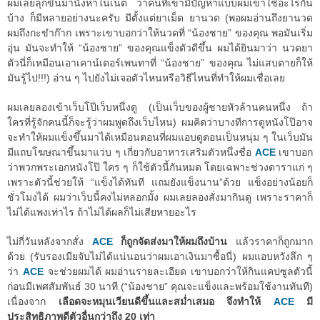
ผมเลยลุกขึ้นมานั่งหาในเน็ต ว่าคนที่เขามีปัญหาแบบผมเขาใช้อะไรกัน
บ้าง ก็มีหลายอย่างนะครับ มีตั้งแต่ยาเม็ด ยานวด (พอผมอ่านถึงยานวด
ผมถึงกะขำก๊าก เพราะเขาบอกว่าให้นวดที่ “น้องชาย” ของคุณ พอมันเริ่ม
อุ่น มันจะทำให้ “น้องชาย” ของคุณแข็งตัวดีขึ้น ผมได้ยินมาว่า นวดยา
ตัวนี่ก็เหมือนเอาเคาน์เตอร์เพนทาที่ “น้องชาย” ของคุณ ไม่แสบตายก็ให้
มันรู้ไป!!!) อ่าน ๆ ไปยังไม่เจอตัวไหนหรือวิธีไหนที่ทำให้ผมเชื่อเลย
ผมเลยลองเข้าเว็บโป๊เว็บหนึ่งดู (เป็นเว็บของผู้ชายหัวล้านคนหนึ่ง ถ้า
ใครที่รู้จักคนนี้ก็จะรู้ว่าผมพูดถึงเว็บไหน) ผมคิดว่าบางทีการดูหนังโป๊อาจ
จะทำให้ผมแข็งขึ้นมาได้เหมือนตอนที่ผมแอบดูตอนเป็นหนุ่ม ๆ ในเว็บมัน
มีแถบโฆษณาขึ้นมาแว่บ ๆ เกี่ยวกับอาหารเสริมตัวหนึ่งชื่อ
ACE
เขาบอก
ว่าพวกพระเอกหนังโป๊ ใคร ๆ ก็ใช้ตัวนี้กันหมด โดยเฉพาะช่วงดาราแก่ ๆ
เพราะตัวนี้ช่วยให้ “แข็งได้ทันที แถมยังแข็งนาน”ด้วย แข็งอย่างน้อยก็
ชั่วโมงได้ ผมว่าเว็บนี้คงไม่หลอกมั้ง ผมเลยลองสั่งมากินดู เพราะราคาก็
ไม่ได้แพงเท่าไร ถ้าไม่ได้ผลก็ไม่เสียหายอะไร
ไม่กี่วันหลังจากสั่ง
ACE
ก็ถูกจัดส่งมาให้ผมถึงบ้าน
แล้วราคาก็ถูกมาก
ด้วย (รับรองเมียจับไม่ได้แน่นอนว่าผมเอาเงินมาซื้อนี่) ผมแอบหวังลึก ๆ
ว่า
ACE
จะช่วยผมได้ ผมอ่านรายละเอียด เขาบอกว่าให้กินแคปซูลตัวนี้
ก่อนมีเพศสัมพันธ์ 30 นาที (“น้องชาย” คุณจะแข็งและพร้อมใช้งานทันที)
เนื่องจาก
เลือดจะหมุนเวียนดีขึ้นและสม่ำเสมอ จึงทำให้
ACE
มี
ประสิทธิภาพดีตัวอื่นกว่าถึง 20 เท่า