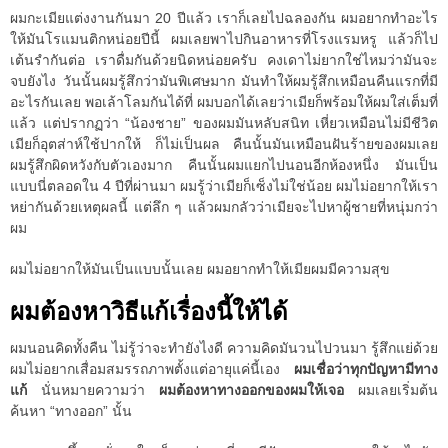
ผมกะเมียแต่งงานกันมา 20 ปีแล้ว เราก็เลยไปฉลองกัน ผมอยากทำอะไร
ให้มันโรแมนติกหน่อยปีนี้ ผมเลยพาไปกินอาหารที่โรงแรมหรู แล้วก็ไป
เต้นรำกันต่อ เราดื่มกันด้วยนิดหน่อยครับ คงเดาไม่ยากใช่ไหมว่ามันจะ
จบยังไง วันนั้นผมรู้สึกว่ามันพิเศษมาก มันทำให้ผมรู้สึกเหมือนคืนแรกที่มี
อะไรกันเลย พอเล้าโลมกันได้ที่ ผมบอกได้เลยว่าเมียก็พร้อมให้ผมใส่เต็มที่
แล้ว แต่ปรากฏว่า “น้องชาย” ของผมมันหลับสนิท เหี่ยวเหมือนไม่มีชีวิต
เมียก็อุตส่าห์ใช้ปากให้ ก็ไม่เป็นผล คืนนั้นมันเหมือนฝันร้ายของผมเลย
ผมรู้สึกผิดหวังกับตัวเองมาก คืนนั้นผมแยกไปนอนอีกห้องหนึ่ง มันเป็น
แบบนี่ตลอดใน 4 ปีที่ผ่านมา ผมรู้ว่าเมียก็เซ็งไม่ใช่น้อย ผมไม่อยากให้เรา
หย่ากันด้วยเหตุผลนี้ แต่ลึก ๆ แล้วผมกลัวว่าเมียจะไปหาผู้ชายที่หนุ่มกว่า
ผม
ผมไม่อยากให้มันเป็นแบบนั้นเลย ผมอยากทำให้เมียผมมีความสุข
ผมต้องหาวิธีแก้เรื่องนี้ให้ได้
ผมนอนคิดทั้งคืน ไม่รู้ว่าจะทำยังไงดี ความคิดมันวนไปวนมา รู้สึกแย่ด้วย
ผมไม่อยากเสื่อมสมรรถภาพตั้งแต่อายุแค่นี้เอง
ผมเชื่อว่าทุกปัญหามีทาง
แก้
นั่นหมายความว่า
ผมต้องหาทางออกของผมให้เจอ
ผมเลยเริ่มต้น
ค้นหา “ทางออก” นั้น