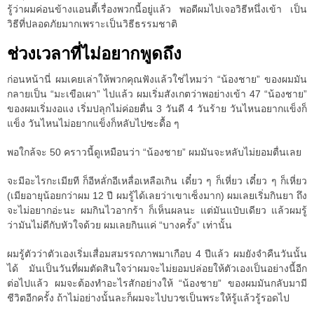
รู้ว่าผมค่อนข้างแอนตี้เรื่องพวกนี้อยู่แล้ว พอดีผมไปเจอวิธีหนึ่งเข้า เป็น
วิธีที่ปลอดภัยมากเพราะเป็นวิธีธรรมชาติ
ช่วงเวลาที่ไม่อยากพูดถึง
ก่อนหน้านี่ ผมเคยเล่าให้พวกคุณฟังแล้วใช่ไหมว่า “น้องชาย” ของผมมัน
กลายเป็น “มะเขือเผา” ไปแล้ว ผมเริ่มสังเกตว่าพอย่างเข้า 47 “น้องชาย”
ของผมเริ่มงอแง เริ่มปลุกไม่ค่อยตื่น 3 วันดี 4 วันร้าย วันไหนอยากแข็งก็
แข็ง วันไหนไม่อยากแข็งก็หลับไปซะดื้อ ๆ
พอใกล้จะ 50 คราวนี้ดูเหมือนว่า “น้องชาย” ผมมันจะหลับไม่ยอมตื่นเลย
จะมีอะไรกะเมียที ก็อีหลั่กอีเหลื่อเหลือเกิน เดี๋ยว ๆ ก็เหี่ยว เดี๋ยว ๆ ก็เหี่ยว
(เมียอายุน้อยกว่าผม 12 ปี ผมรู้ได้เลยว่าเขาเซ็งมาก) ผมเลยเริ่มกินยา ถึง
จะไม่อยากอ่ะนะ ผมกินไวอากร้า ก็เห็นผลนะ แต่มันแป๋บเดียว แล้วผมรู้
ว่ามันไม่ดีกับหัวใจด้วย ผมเลยกินแค่ “บางครั้ง” เท่านั้น
ผมรู้ตัวว่าตัวเองเริ่มเสื่อมสมรรถภาพมาเกือบ 4 ปีแล้ว ผมยังจำคืนวันนั้น
ได้ มันเป็นวันที่ผมตัดสินใจว่าผมจะไม่ยอมปล่อยให้ตัวเองเป็นอย่างนี้อีก
ต่อไปแล้ว ผมจะต้องทำอะไรสักอย่างให้ “น้องชาย” ของผมมันกลับมามี
ชีวิตอีกครั้ง ถ้าไม่อย่างนั้นละก็ผมจะไปบวชเป็นพระให้รู้แล้วรู้รอดไป