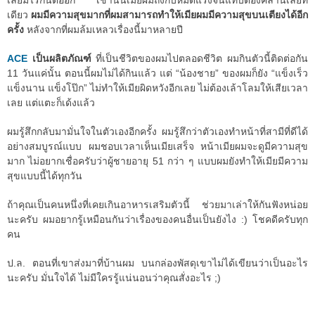
เลยมีไรกันต่ออีก เช้านั้นเมียผมถึงกับหมดแรงจนแทบต้องคลานเลยที
เดียว
ผมมีความสุขมากที่ผมสามารถทำให้เมียผมมีความสุขบนเตียงได้อีก
ครั้ง
หลังจากที่ผมล้มเหลวเรื่องนี้มาหลายปี
ACE
เป็นผลิตภัณฑ์
ที่เป็นชีวิตของผมไปตลอดชีวิต ผมกินตัวนี้ติดต่อกัน
11 วันแค่นั้น ตอนนี้ผมไม่ได้กินแล้ว แต่ “น้องชาย” ของผมก็ยัง “แข็งเร็ว
แข็งนาน แข็งโป๊ก” ไม่ทำให้เมียผิดหวังอีกเลย ไม่ต้องเล้าโลมให้เสียเวลา
เลย แต่แตะก็เด้งแล้ว
ผมรู้สึกกลับมามั่นใจในตัวเองอีกครั้ง ผมรู้สึกว่าตัวเองทำหน้าที่สามีที่ดีได้
อย่างสมบูรณ์แบบ ผมชอบเวลาเห็นเมียเสร็จ หน้าเมียผมจะดูมีความสุข
มาก ไม่อยากเชื่อครับว่าผู้ชายอายุ 51 กว่า ๆ แบบผมยังทำให้เมียมีความ
สุขแบบนี้ได้ทุกวัน
ถ้าคุณเป็นคนหนึ่งที่เคยเกินอาหารเสริมตัวนี้ ช่วยมาเล่าให้กันฟังหน่อย
นะครับ ผมอยากรู้เหมือนกันว่าเรื่องของคนอื่นเป็นยังไง :) โชคดีครับทุก
คน
ป.ล. ตอนที่เขาส่งมาที่บ้านผม บนกล่องพัสดุเขาไม่ได้เขียนว่าเป็นอะไร
นะครับ มั่นใจได้ ไม่มีใครรู้แน่นอนว่าคุณสั่งอะไร ;)