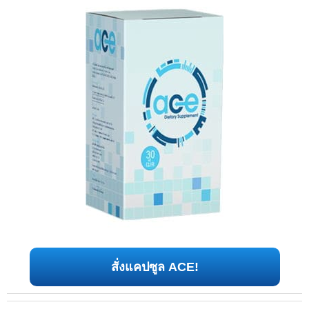
สั่งแคปซูล ACE!