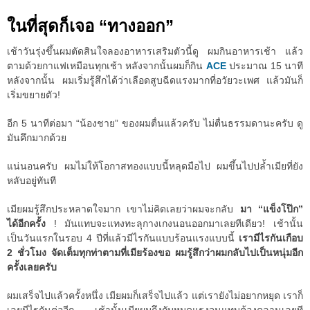
ในที่สุดก็เจอ “ทางออก”
เช้าวันรุ่งขึ้นผมตัดสินใจลองอาหารเสริมตัวนี้ดู ผมกินอาหารเช้า แล้ว
ตามด้วยกาแฟเหมือนทุกเช้า หลังจากนั้นผมก็กิน
ACE
ประมาณ 15 นาที
หลังจากนั้น ผมเริ่มรู้สึกได้ว่าเลือดสูบฉีดแรงมากที่อวัยวะเพศ แล้วมันก็
เริ่มขยายตัว!
อีก 5 นาทีต่อมา “น้องชาย” ของผมตื่นแล้วครับ ไม่ตื่นธรรมดานะครับ ดู
มันคึกมากด้วย
แน่นอนครับ ผมไม่ให้โอกาสทองแบบนี้หลุดมือไป ผมขึ้นไปปล้ำเมียที่ยัง
หลับอยู่ทันที
เมียผมรู้สึกประหลาดใจมาก เขาไม่คิดเลยว่าผมจะกลับ
มา “แข็งโป๊ก”
ได้อีกครั้ง
! มันแทบจะแทงทะลุกางเกงนอนออกมาเลยทีเดียว! เช้านั้น
เป็นวันแรกในรอบ 4 ปีที่แล้วมีไรกันแบบร้อนแรงแบบนี้
เรามีไรกันเกือบ
2 ชั่วโมง จัดเต็มทุกท่าตามที่เมียร้องขอ ผมรู้สึกว่าผมกลับไปเป็นหนุ่มอีก
ครั้งเลยครับ
ผมเสร็จไปแล้วครั้งหนึ่ง เมียผมก็เสร็จไปแล้ว แต่เรายังไม่อยากหยุด เราก็