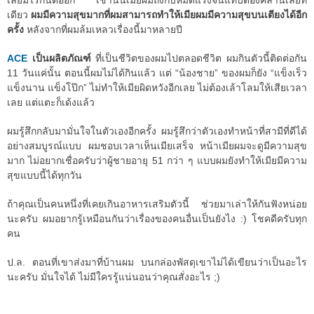
เลยมีไรกันต่ออีก เช้านั้นเมียผมถึงกับหมดแรงจนแทบต้องคลานเลยที
เดียว
ผมมีความสุขมากที่ผมสามารถทำให้เมียผมมีความสุขบนเตียงได้อีก
ครั้ง
หลังจากที่ผมล้มเหลวเรื่องนี้มาหลายปี
ACE
เป็นผลิตภัณฑ์
ที่เป็นชีวิตของผมไปตลอดชีวิต ผมกินตัวนี้ติดต่อกัน
11 วันแค่นั้น ตอนนี้ผมไม่ได้กินแล้ว แต่ “น้องชาย” ของผมก็ยัง “แข็งเร็ว
แข็งนาน แข็งโป๊ก” ไม่ทำให้เมียผิดหวังอีกเลย ไม่ต้องเล้าโลมให้เสียเวลา
เลย แต่แตะก็เด้งแล้ว
ผมรู้สึกกลับมามั่นใจในตัวเองอีกครั้ง ผมรู้สึกว่าตัวเองทำหน้าที่สามีที่ดีได้
อย่างสมบูรณ์แบบ ผมชอบเวลาเห็นเมียเสร็จ หน้าเมียผมจะดูมีความสุข
มาก ไม่อยากเชื่อครับว่าผู้ชายอายุ 51 กว่า ๆ แบบผมยังทำให้เมียมีความ
สุขแบบนี้ได้ทุกวัน
ถ้าคุณเป็นคนหนึ่งที่เคยเกินอาหารเสริมตัวนี้ ช่วยมาเล่าให้กันฟังหน่อย
นะครับ ผมอยากรู้เหมือนกันว่าเรื่องของคนอื่นเป็นยังไง :) โชคดีครับทุก
คน
ป.ล. ตอนที่เขาส่งมาที่บ้านผม บนกล่องพัสดุเขาไม่ได้เขียนว่าเป็นอะไร
นะครับ มั่นใจได้ ไม่มีใครรู้แน่นอนว่าคุณสั่งอะไร ;)