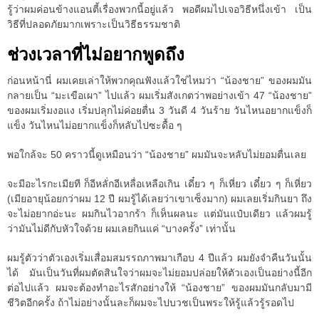
รู้ว่าผมค่อนข้างแอนตี้เรื่องพวกนี้อยู่แล้ว พอดีผมไปเจอวิธีหนึ่งเข้า เป็น
วิธีที่ปลอดภัยมากเพราะเป็นวิธีธรรมชาติ
ช่วงเวลาที่ไม่อยากพูดถึง
ก่อนหน้านี่ ผมเคยเล่าให้พวกคุณฟังแล้วใช่ไหมว่า “น้องชาย” ของผมมัน
กลายเป็น “มะเขือเผา” ไปแล้ว ผมเริ่มสังเกตว่าพอย่างเข้า 47 “น้องชาย”
ของผมเริ่มงอแง เริ่มปลุกไม่ค่อยตื่น 3 วันดี 4 วันร้าย วันไหนอยากแข็งก็
แข็ง วันไหนไม่อยากแข็งก็หลับไปซะดื้อ ๆ
พอใกล้จะ 50 คราวนี้ดูเหมือนว่า “น้องชาย” ผมมันจะหลับไม่ยอมตื่นเลย
จะมีอะไรกะเมียที ก็อีหลั่กอีเหลื่อเหลือเกิน เดี๋ยว ๆ ก็เหี่ยว เดี๋ยว ๆ ก็เหี่ยว
(เมียอายุน้อยกว่าผม 12 ปี ผมรู้ได้เลยว่าเขาเซ็งมาก) ผมเลยเริ่มกินยา ถึง
จะไม่อยากอ่ะนะ ผมกินไวอากร้า ก็เห็นผลนะ แต่มันแป๋บเดียว แล้วผมรู้
ว่ามันไม่ดีกับหัวใจด้วย ผมเลยกินแค่ “บางครั้ง” เท่านั้น
ผมรู้ตัวว่าตัวเองเริ่มเสื่อมสมรรถภาพมาเกือบ 4 ปีแล้ว ผมยังจำคืนวันนั้น
ได้ มันเป็นวันที่ผมตัดสินใจว่าผมจะไม่ยอมปล่อยให้ตัวเองเป็นอย่างนี้อีก
ต่อไปแล้ว ผมจะต้องทำอะไรสักอย่างให้ “น้องชาย” ของผมมันกลับมามี
ชีวิตอีกครั้ง ถ้าไม่อย่างนั้นละก็ผมจะไปบวชเป็นพระให้รู้แล้วรู้รอดไป