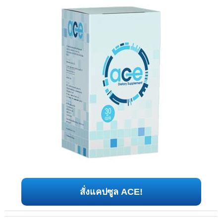
สั่งแคปซูล ACE!