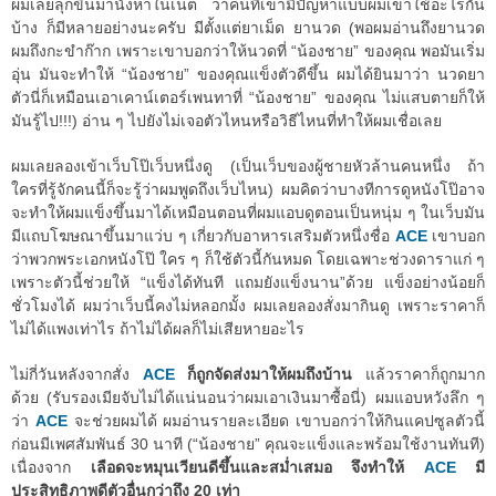
ผมเลยลุกขึ้นมานั่งหาในเน็ต ว่าคนที่เขามีปัญหาแบบผมเขาใช้อะไรกัน
บ้าง ก็มีหลายอย่างนะครับ มีตั้งแต่ยาเม็ด ยานวด (พอผมอ่านถึงยานวด
ผมถึงกะขำก๊าก เพราะเขาบอกว่าให้นวดที่ “น้องชาย” ของคุณ พอมันเริ่ม
อุ่น มันจะทำให้ “น้องชาย” ของคุณแข็งตัวดีขึ้น ผมได้ยินมาว่า นวดยา
ตัวนี่ก็เหมือนเอาเคาน์เตอร์เพนทาที่ “น้องชาย” ของคุณ ไม่แสบตายก็ให้
มันรู้ไป!!!) อ่าน ๆ ไปยังไม่เจอตัวไหนหรือวิธีไหนที่ทำให้ผมเชื่อเลย
ผมเลยลองเข้าเว็บโป๊เว็บหนึ่งดู (เป็นเว็บของผู้ชายหัวล้านคนหนึ่ง ถ้า
ใครที่รู้จักคนนี้ก็จะรู้ว่าผมพูดถึงเว็บไหน) ผมคิดว่าบางทีการดูหนังโป๊อาจ
จะทำให้ผมแข็งขึ้นมาได้เหมือนตอนที่ผมแอบดูตอนเป็นหนุ่ม ๆ ในเว็บมัน
มีแถบโฆษณาขึ้นมาแว่บ ๆ เกี่ยวกับอาหารเสริมตัวหนึ่งชื่อ
ACE
เขาบอก
ว่าพวกพระเอกหนังโป๊ ใคร ๆ ก็ใช้ตัวนี้กันหมด โดยเฉพาะช่วงดาราแก่ ๆ
เพราะตัวนี้ช่วยให้ “แข็งได้ทันที แถมยังแข็งนาน”ด้วย แข็งอย่างน้อยก็
ชั่วโมงได้ ผมว่าเว็บนี้คงไม่หลอกมั้ง ผมเลยลองสั่งมากินดู เพราะราคาก็
ไม่ได้แพงเท่าไร ถ้าไม่ได้ผลก็ไม่เสียหายอะไร
ไม่กี่วันหลังจากสั่ง
ACE
ก็ถูกจัดส่งมาให้ผมถึงบ้าน
แล้วราคาก็ถูกมาก
ด้วย (รับรองเมียจับไม่ได้แน่นอนว่าผมเอาเงินมาซื้อนี่) ผมแอบหวังลึก ๆ
ว่า
ACE
จะช่วยผมได้ ผมอ่านรายละเอียด เขาบอกว่าให้กินแคปซูลตัวนี้
ก่อนมีเพศสัมพันธ์ 30 นาที (“น้องชาย” คุณจะแข็งและพร้อมใช้งานทันที)
เนื่องจาก
เลือดจะหมุนเวียนดีขึ้นและสม่ำเสมอ จึงทำให้
ACE
มี
ประสิทธิภาพดีตัวอื่นกว่าถึง 20 เท่า