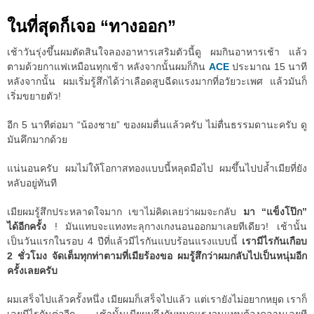
ในที่สุดก็เจอ “ทางออก”
เช้าวันรุ่งขึ้นผมตัดสินใจลองอาหารเสริมตัวนี้ดู ผมกินอาหารเช้า แล้ว
ตามด้วยกาแฟเหมือนทุกเช้า หลังจากนั้นผมก็กิน
ACE
ประมาณ 15 นาที
หลังจากนั้น ผมเริ่มรู้สึกได้ว่าเลือดสูบฉีดแรงมากที่อวัยวะเพศ แล้วมันก็
เริ่มขยายตัว!
อีก 5 นาทีต่อมา “น้องชาย” ของผมตื่นแล้วครับ ไม่ตื่นธรรมดานะครับ ดู
มันคึกมากด้วย
แน่นอนครับ ผมไม่ให้โอกาสทองแบบนี้หลุดมือไป ผมขึ้นไปปล้ำเมียที่ยัง
หลับอยู่ทันที
เมียผมรู้สึกประหลาดใจมาก เขาไม่คิดเลยว่าผมจะกลับ
มา “แข็งโป๊ก”
ได้อีกครั้ง
! มันแทบจะแทงทะลุกางเกงนอนออกมาเลยทีเดียว! เช้านั้น
เป็นวันแรกในรอบ 4 ปีที่แล้วมีไรกันแบบร้อนแรงแบบนี้
เรามีไรกันเกือบ
2 ชั่วโมง จัดเต็มทุกท่าตามที่เมียร้องขอ ผมรู้สึกว่าผมกลับไปเป็นหนุ่มอีก
ครั้งเลยครับ
ผมเสร็จไปแล้วครั้งหนึ่ง เมียผมก็เสร็จไปแล้ว แต่เรายังไม่อยากหยุด เราก็