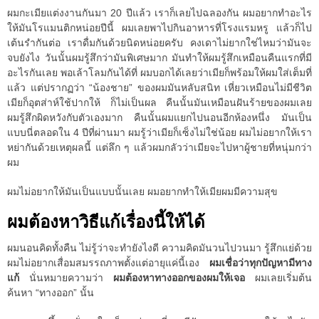
ผมกะเมียแต่งงานกันมา 20 ปีแล้ว เราก็เลยไปฉลองกัน ผมอยากทำอะไร
ให้มันโรแมนติกหน่อยปีนี้ ผมเลยพาไปกินอาหารที่โรงแรมหรู แล้วก็ไป
เต้นรำกันต่อ เราดื่มกันด้วยนิดหน่อยครับ คงเดาไม่ยากใช่ไหมว่ามันจะ
จบยังไง วันนั้นผมรู้สึกว่ามันพิเศษมาก มันทำให้ผมรู้สึกเหมือนคืนแรกที่มี
อะไรกันเลย พอเล้าโลมกันได้ที่ ผมบอกได้เลยว่าเมียก็พร้อมให้ผมใส่เต็มที่
แล้ว แต่ปรากฏว่า “น้องชาย” ของผมมันหลับสนิท เหี่ยวเหมือนไม่มีชีวิต
เมียก็อุตส่าห์ใช้ปากให้ ก็ไม่เป็นผล คืนนั้นมันเหมือนฝันร้ายของผมเลย
ผมรู้สึกผิดหวังกับตัวเองมาก คืนนั้นผมแยกไปนอนอีกห้องหนึ่ง มันเป็น
แบบนี่ตลอดใน 4 ปีที่ผ่านมา ผมรู้ว่าเมียก็เซ็งไม่ใช่น้อย ผมไม่อยากให้เรา
หย่ากันด้วยเหตุผลนี้ แต่ลึก ๆ แล้วผมกลัวว่าเมียจะไปหาผู้ชายที่หนุ่มกว่า
ผม
ผมไม่อยากให้มันเป็นแบบนั้นเลย ผมอยากทำให้เมียผมมีความสุข
ผมต้องหาวิธีแก้เรื่องนี้ให้ได้
ผมนอนคิดทั้งคืน ไม่รู้ว่าจะทำยังไงดี ความคิดมันวนไปวนมา รู้สึกแย่ด้วย
ผมไม่อยากเสื่อมสมรรถภาพตั้งแต่อายุแค่นี้เอง
ผมเชื่อว่าทุกปัญหามีทาง
แก้
นั่นหมายความว่า
ผมต้องหาทางออกของผมให้เจอ
ผมเลยเริ่มต้น
ค้นหา “ทางออก” นั้น