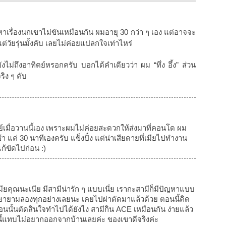
เรื่องนกเขาไม่ขันเหมือนกัน ผมอายุ 30 กว่า ๆ เอง แต่อาจจะ
แต่วัยรุ่นมั้งคับ เลยไม่ค่อยแปลกใจเท่าไหร่
ยังไม่ถึงอาทิตย์หรอกครับ บอกได้คำเดียวว่า ผม “ทึ่ง อึ้ง” ส่วน
ริง ๆ คับ
ย์เมื่อวานนี้เอง เพราะผมไม่ค่อยสะดวกให้ส่งมาที่คอนโด ผม
 แค่ 30 นาทีเองครับ แข็งปั๋ง แต่น่าเสียดายที่เมียไปทำงาน
ก้ขัดไปก่อน :)
มียคุณนะเนีย มีสามีน่ารัก ๆ แบบเนี่ย เรากะสามีก็มีปัญหาแบบ
ก็พยายามลองทุกอย่างเลยนะ เคยไปผ่าตัดมาแล้วด้วย ตอนนี้คิด
้ตอนนั้นตัดสินใจทำไปได้ยังไง สามีกิน ACE เหมือนกัน ง่ายแล้ว
ี้แทบไม่อยากออกจากบ้านเลยค่ะ ของเขาดีจริงค่ะ