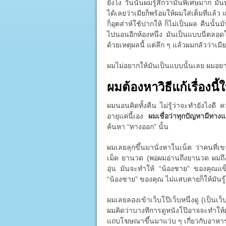
ยังไง วันนั้นผมรู้สึกว่ามันพิเศษมาก มั
ได้เลยว่าเมียก็พร้อมให้ผมใส่เต็มที่แล้
ก็อุตส่าห์ใช้ปากให้ ก็ไม่เป็นผล คืนนั้
ไปนอนอีกห้องหนึ่ง มันเป็นแบบนี่ตลอดใน
ด้วยเหตุผลนี้ แต่ลึก ๆ แล้วผมกลัวว่าเมี
ผมไม่อยากให้มันเป็นแบบนั้นเลย ผมอย
ผมต้องหาวิธีแก้เรื่องนี้ใ
ผมนอนคิดทั้งคืน ไม่รู้ว่าจะทำยังไงดี
อายุแค่นี้เอง
ผมเชื่อว่าทุกปัญหามีทาง
ค้นหา “ทางออก” นั้น
ผมเลยลุกขึ้นมานั่งหาในเน็ต ว่าคนที่เ
เม็ด ยานวด (พอผมอ่านถึงยานวด ผมถึง
อุ่น มันจะทำให้ “น้องชาย” ของคุณแข็ง
“น้องชาย” ของคุณ ไม่แสบตายก็ให้มันรู้ไ
ผมเลยลองเข้าเว็บโป๊เว็บหนึ่งดู (เป็นเว็บ
ผมคิดว่าบางทีการดูหนังโป๊อาจจะทำให
แถบโฆษณาขึ้นมาแว่บ ๆ เกี่ยวกับอาหารเ