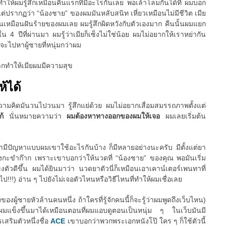
นทำให้ผมรู้สึกเหมือนคืนแรกที่มีอะไรกันเลย พอเล้าโลมกันได้ที่ ผมบอก
ว แต่ปรากฏว่า “น้องชาย” ของผมมันหลับสนิท เหี่ยวเหมือนไม่มีชีวิต เมีย
นมันเหมือนฝันร้ายของผมเลย ผมรู้สึกผิดหวังกับตัวเองมาก คืนนั้นผมแยก
 4 ปีที่ผ่านมา ผมรู้ว่าเมียก็เซ็งไม่ใช่น้อย ผมไม่อยากให้เราหย่ากัน
ยจะไปหาผู้ชายที่หนุ่มกว่าผม
ากทำให้เมียผมมีความสุข
ห้ได้
 ความคิดมันวนไปวนมา รู้สึกแย่ด้วย ผมไม่อยากเสื่อมสมรรถภาพตั้งแต่
แก้
นั่นหมายความว่า
ผมต้องหาทางออกของผมให้เจอ
ผมเลยเริ่มต้น
ขามีปัญหาแบบผมเขาใช้อะไรกันบ้าง ก็มีหลายอย่างนะครับ มีตั้งแต่ยา
กะขำก๊าก เพราะเขาบอกว่าให้นวดที่ “น้องชาย” ของคุณ พอมันเริ่ม
ตัวดีขึ้น ผมได้ยินมาว่า นวดยาตัวนี่ก็เหมือนเอาเคาน์เตอร์เพนทาที่
ป!!!) อ่าน ๆ ไปยังไม่เจอตัวไหนหรือวิธีไหนที่ทำให้ผมเชื่อเลย
ของผู้ชายหัวล้านคนหนึ่ง ถ้าใครที่รู้จักคนนี้ก็จะรู้ว่าผมพูดถึงเว็บไหน)
้ผมแข็งขึ้นมาได้เหมือนตอนที่ผมแอบดูตอนเป็นหนุ่ม ๆ ในเว็บมันมี
สริมตัวหนึ่งชื่อ
ACE
เขาบอกว่าพวกพระเอกหนังโป๊ ใคร ๆ ก็ใช้ตัวนี้