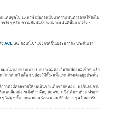
จากกินแคปซูลไป 15 นาที เมื่อก่อนนี้ขนาดว่าแฟนทำออรัลให้ยังไม่
ากจริง ๆ ครับ ความสัมพันธ์ของผมกะแฟนดีขึ้นมากจริง ๆ
ั่ง
ACE
เลย ตอนนี้เขาแข็งตัวดีขึ้นเยอะมากค่ะ บางคืนเรา
แต่ผมไม่ค่อยชอบเท่าไร เพราะผมต้องกินทันทีก่อนมีเซ็กซ์ แล้ว
 มันก็หมดไปดื้อ ๆ ปล่อยให้ทั้งผมทั้งแฟนค้างเติ่งอยู่อย่างนั้น
สึกว่าตัวนี้ค่อยช่วยให้ผมเป็นชายเต็มชายหน่อย พอกินจนครบ
งตอนนี้ผมยัง “แข็งตัว” ดีอยู่เลยครับ แข็งได้นานด้วย ท่ายาก
มง ๆ ไม่พุ่งปรี๊ดออกมาก่อน นี่ขนาดผม 50 ปลาย ๆ แล้วนะครับ