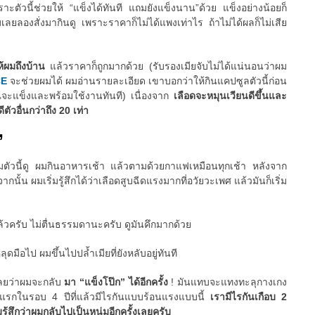
ัวนี้ช่วยให้ “แข็งได้ทันที แถมยังแข็งนาน”ด้วย แข็งอย่างน้อยก็
มเลยลองสั่งมากินดู เพราะราคาก็ไม่ได้แพงเท่าไร ถ้าไม่ได้ผลก็ไม่เสีย
ให้ผมถึงบ้าน
แล้วราคาก็ถูกมากด้วย (รับรองเมียจับไม่ได้แน่นอนว่าผม
CE
จะช่วยผมได้ ผมอ่านรายละเอียด เขาบอกว่าให้กินแคปซูลตัวนี้ก่อน
ณจะแข็งและพร้อมใช้งานทันที) เนื่องจาก
เลือดจะหมุนเวียนดีขึ้นและ
ตัวอื่นกว่าถึง 20 เท่า
”
ริมตัวนี้ดู ผมกินอาหารเช้า แล้วตามด้วยกาแฟเหมือนทุกเช้า หลังจาก
ั้น ผมเริ่มรู้สึกได้ว่าเลือดสูบฉีดแรงมากที่อวัยวะเพศ แล้วมันก็เริ่ม
ล้วครับ ไม่ตื่นธรรมดานะครับ ดูมันคึกมากด้วย
มือไป ผมขึ้นไปปล้ำเมียที่ยังหลับอยู่ทันที
เลยว่าผมจะกลับ
มา “แข็งโป๊ก” ได้อีกครั้ง
! มันแทบจะแทงทะลุกางเกง
ันแรกในรอบ 4 ปีที่แล้วมีไรกันแบบร้อนแรงแบบนี้
เรามีไรกันเกือบ 2
มรู้สึกว่าผมกลับไปเป็นหนุ่มอีกครั้งเลยครับ