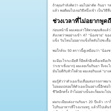
ถ้าคุณกำลังคิดว่า ผมไปผ่าตัด กินยา ฯลฯ
แล้ว พอดีผมไปเจอวิธีหนึ่งเข้า เป็นวิธี
ช่วงเวลาที่ไม่อยากพูดถ
ก่อนหน้านี่ ผมเคยเล่าให้พวกคุณฟังแล้
สังเกตว่าพอย่างเข้า 47 “น้องชาย” ของผ
แข็ง วันไหนไม่อยากแข็งก็หลับไปซะดื้อ
พอใกล้จะ 50 คราวนี้ดูเหมือนว่า “น้อง
จะมีอะไรกะเมียที ก็อีหลั่กอีเหลื่อเหลือเกิ
ว่าเขาเซ็งมาก) ผมเลยเริ่มกินยา ถึงจะไ
มันไม่ดีกับหัวใจด้วย ผมเลยกินแค่ “บางครั
ผมรู้ตัวว่าตัวเองเริ่มเสื่อมสมรรถภาพมา
ไม่ยอมปล่อยให้ตัวเองเป็นอย่างนี้อีก
ชีวิตอีกครั้ง ถ้าไม่อย่างนั้นละก็ผมจะไป
ผมกะเมียแต่งงานกันมา 20 ปีแล้ว เรา
ไปกินอาหารที่โรงแรมหรู แล้วก็ไปเต้น