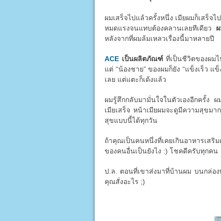
ผมเสร็จไปแล้วครั้งหนึ่ง เมียผมก็เสร็จไป
หมดแรงจนแทบต้องคลานเลยทีเดียว
ผ
หลังจากที่ผมล้มเหลวเรื่องนี้มาหลายปี
ACE
เป็นผลิตภัณฑ์
ที่เป็นชีวิตของผมไ
แต่ “น้องชาย” ของผมก็ยัง “แข็งเร็ว แข็
เลย แต่แตะก็เด้งแล้ว
ผมรู้สึกกลับมามั่นใจในตัวเองอีกครั้ง ผ
เมียเสร็จ หน้าเมียผมจะดูมีความสุขมาก
สุขแบบนี้ได้ทุกวัน
ถ้าคุณเป็นคนหนึ่งที่เคยเกินอาหารเสริม
ของคนอื่นเป็นยังไง :) โชคดีครับทุกคน
ป.ล. ตอนที่เขาส่งมาที่บ้านผม บนกล่องพ
คุณสั่งอะไร ;)