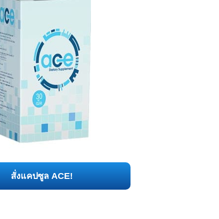
สั่งแคปซูล ACE!