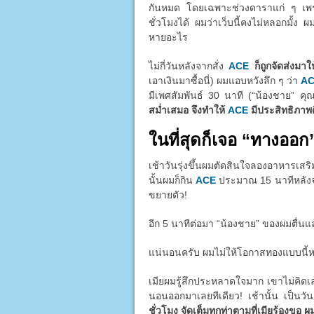
กันหมด โดยเฉพาะช่วงดาราแก่ ๆ เพราะต
ชั่วโมงได้ ผมว่าเว็บนี้คงไม่หลอกมั้ง ผ
หายอะไร
ไม่กี่วันหลังจากสั่ง
ACE
ก็ถูกจัดส่งมา
เอาเงินมาซื้อนี่) ผมแอบหวังลึก ๆ ว่า
A
มีเพศสัมพันธ์ 30 นาที (“น้องชาย” คุ
สม่ำเสมอ จึงทำให้
ACE
มีประสิทธิภาพดี
ในที่สุดก็เจอ “ทางออก
เช้าวันรุ่งขึ้นผมตัดสินใจลองอาหารเส
นั้นผมก็กิน
ACE
ประมาณ 15 นาทีหลังจากน
ขยายตัว!
อีก 5 นาทีต่อมา “น้องชาย” ของผมตื่นแ
แน่นอนครับ ผมไม่ให้โอกาสทองแบบนี้หลุด
เมียผมรู้สึกประหลาดใจมาก เขาไม่คิด
นอนออกมาเลยทีเดียว! เช้านั้น เป็นว
ชั่วโมง จัดเต็มทุกท่าตามที่เมียร้องขอ ผ