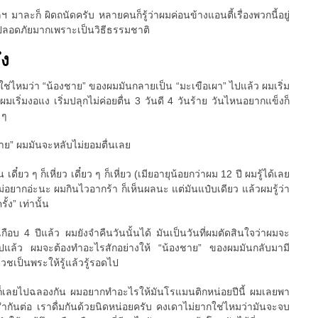
 มาละก็ ผิดถนัดครับ หลายคนก็รู้ว่าผมค่อนข้างแอนตี้เรื่องพวกนี้อยู่
ที่ปลอดภัยมากเพราะเป็นวิธีธรรมชาติ
ึง
วใช่ไหมว่า “น้องชาย” ของผมมันกลายเป็น “มะเขือเผา” ไปแล้ว ผมเริ่ม
มเริ่มงอแง เริ่มปลุกไม่ค่อยตื่น 3 วันดี 4 วันร้าย วันไหนอยากแข็งก็
 ๆ
ชาย” ผมมันจะหลับไม่ยอมตื่นเลย
น เดี๋ยว ๆ ก็เหี่ยว เดี๋ยว ๆ ก็เหี่ยว (เมียอายุน้อยกว่าผม 12 ปี ผมรู้ได้เลย
ม่อยากอ่ะนะ ผมกินไวอากร้า ก็เห็นผลนะ แต่มันแป๋บเดียว แล้วผมรู้ว่า
้ง” เท่านั้น
เกือบ 4 ปีแล้ว ผมยังจำคืนวันนั้นได้ มันเป็นวันที่ผมตัดสินใจว่าผมจะ
ต่อไปแล้ว ผมจะต้องทำอะไรสักอย่างให้ “น้องชาย” ของผมมันกลับมามี
บวชเป็นพระให้รู้แล้วรู้รอดไป
ก็เลยไปฉลองกัน ผมอยากทำอะไรให้มันโรแมนติกหน่อยปีนี้ ผมเลยพา
รำกันต่อ เราดื่มกันด้วยนิดหน่อยครับ คงเดาไม่ยากใช่ไหมว่ามันจะจบ