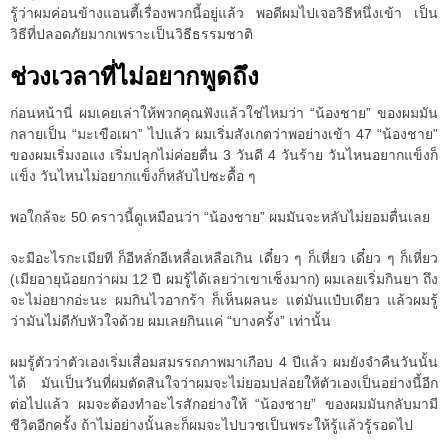
รู้ว่าผมค่อนข้างแอนตี้เรื่องพวกนี้อยู่แล้ว พอดีผมไปเจอวิธีหนึ่งเข้า เป็น
วิธีที่ปลอดภัยมากเพราะเป็นวิธีธรรมชาติ
ช่วงเวลาที่ไม่อยากพูดถึง
ก่อนหน้านี่ ผมเคยเล่าให้พวกคุณฟังแล้วใช่ไหมว่า “น้องชาย” ของผมมัน
กลายเป็น “มะเขือเผา” ไปแล้ว ผมเริ่มสังเกตว่าพอย่างเข้า 47 “น้องชาย”
ของผมเริ่มงอแง เริ่มปลุกไม่ค่อยตื่น 3 วันดี 4 วันร้าย วันไหนอยากแข็งก็
แข็ง วันไหนไม่อยากแข็งก็หลับไปซะดื้อ ๆ
พอใกล้จะ 50 คราวนี้ดูเหมือนว่า “น้องชาย” ผมมันจะหลับไม่ยอมตื่นเลย
จะมีอะไรกะเมียที ก็อีหลั่กอีเหลื่อเหลือเกิน เดี๋ยว ๆ ก็เหี่ยว เดี๋ยว ๆ ก็เหี่ยว
(เมียอายุน้อยกว่าผม 12 ปี ผมรู้ได้เลยว่าเขาเซ็งมาก) ผมเลยเริ่มกินยา ถึง
จะไม่อยากอ่ะนะ ผมกินไวอากร้า ก็เห็นผลนะ แต่มันแป๋บเดียว แล้วผมรู้
ว่ามันไม่ดีกับหัวใจด้วย ผมเลยกินแค่ “บางครั้ง” เท่านั้น
ผมรู้ตัวว่าตัวเองเริ่มเสื่อมสมรรถภาพมาเกือบ 4 ปีแล้ว ผมยังจำคืนวันนั้น
ได้ มันเป็นวันที่ผมตัดสินใจว่าผมจะไม่ยอมปล่อยให้ตัวเองเป็นอย่างนี้อีก
ต่อไปแล้ว ผมจะต้องทำอะไรสักอย่างให้ “น้องชาย” ของผมมันกลับมามี
ชีวิตอีกครั้ง ถ้าไม่อย่างนั้นละก็ผมจะไปบวชเป็นพระให้รู้แล้วรู้รอดไป