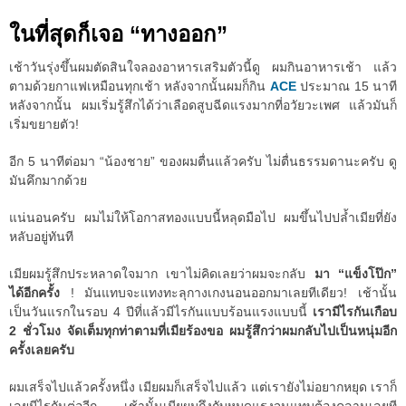
ในที่สุดก็เจอ “ทางออก”
เช้าวันรุ่งขึ้นผมตัดสินใจลองอาหารเสริมตัวนี้ดู ผมกินอาหารเช้า แล้ว
ตามด้วยกาแฟเหมือนทุกเช้า หลังจากนั้นผมก็กิน
ACE
ประมาณ 15 นาที
หลังจากนั้น ผมเริ่มรู้สึกได้ว่าเลือดสูบฉีดแรงมากที่อวัยวะเพศ แล้วมันก็
เริ่มขยายตัว!
อีก 5 นาทีต่อมา “น้องชาย” ของผมตื่นแล้วครับ ไม่ตื่นธรรมดานะครับ ดู
มันคึกมากด้วย
แน่นอนครับ ผมไม่ให้โอกาสทองแบบนี้หลุดมือไป ผมขึ้นไปปล้ำเมียที่ยัง
หลับอยู่ทันที
เมียผมรู้สึกประหลาดใจมาก เขาไม่คิดเลยว่าผมจะกลับ
มา “แข็งโป๊ก”
ได้อีกครั้ง
! มันแทบจะแทงทะลุกางเกงนอนออกมาเลยทีเดียว! เช้านั้น
เป็นวันแรกในรอบ 4 ปีที่แล้วมีไรกันแบบร้อนแรงแบบนี้
เรามีไรกันเกือบ
2 ชั่วโมง จัดเต็มทุกท่าตามที่เมียร้องขอ ผมรู้สึกว่าผมกลับไปเป็นหนุ่มอีก
ครั้งเลยครับ
ผมเสร็จไปแล้วครั้งหนึ่ง เมียผมก็เสร็จไปแล้ว แต่เรายังไม่อยากหยุด เราก็