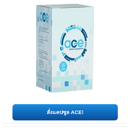
สั่งแคปซูล ACE!