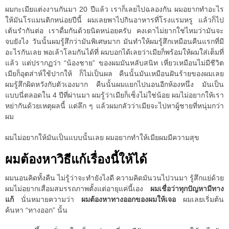
ผมกะเมียแต่งงานกันมา 20 ปีแล้ว เราก็เลยไปฉลองกัน ผมอยากทำอะไร
ให้มันโรแมนติกหน่อยปีนี้ ผมเลยพาไปกินอาหารที่โรงแรมหรู แล้วก็ไป
เต้นรำกันต่อ เราดื่มกันด้วยนิดหน่อยครับ คงเดาไม่ยากใช่ไหมว่ามันจะ
จบยังไง วันนั้นผมรู้สึกว่ามันพิเศษมาก มันทำให้ผมรู้สึกเหมือนคืนแรกที่มี
อะไรกันเลย พอเล้าโลมกันได้ที่ ผมบอกได้เลยว่าเมียก็พร้อมให้ผมใส่เต็มที่
แล้ว แต่ปรากฏว่า “น้องชาย” ของผมมันหลับสนิท เหี่ยวเหมือนไม่มีชีวิต
เมียก็อุตส่าห์ใช้ปากให้ ก็ไม่เป็นผล คืนนั้นมันเหมือนฝันร้ายของผมเลย
ผมรู้สึกผิดหวังกับตัวเองมาก คืนนั้นผมแยกไปนอนอีกห้องหนึ่ง มันเป็น
แบบนี่ตลอดใน 4 ปีที่ผ่านมา ผมรู้ว่าเมียก็เซ็งไม่ใช่น้อย ผมไม่อยากให้เรา
หย่ากันด้วยเหตุผลนี้ แต่ลึก ๆ แล้วผมกลัวว่าเมียจะไปหาผู้ชายที่หนุ่มกว่า
ผม
ผมไม่อยากให้มันเป็นแบบนั้นเลย ผมอยากทำให้เมียผมมีความสุข
ผมต้องหาวิธีแก้เรื่องนี้ให้ได้
ผมนอนคิดทั้งคืน ไม่รู้ว่าจะทำยังไงดี ความคิดมันวนไปวนมา รู้สึกแย่ด้วย
ผมไม่อยากเสื่อมสมรรถภาพตั้งแต่อายุแค่นี้เอง
ผมเชื่อว่าทุกปัญหามีทาง
แก้
นั่นหมายความว่า
ผมต้องหาทางออกของผมให้เจอ
ผมเลยเริ่มต้น
ค้นหา “ทางออก” นั้น