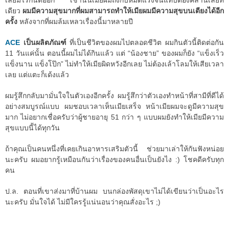
เลยมีไรกันต่ออีก เช้านั้นเมียผมถึงกับหมดแรงจนแทบต้องคลานเลยที
เดียว
ผมมีความสุขมากที่ผมสามารถทำให้เมียผมมีความสุขบนเตียงได้อีก
ครั้ง
หลังจากที่ผมล้มเหลวเรื่องนี้มาหลายปี
ACE
เป็นผลิตภัณฑ์
ที่เป็นชีวิตของผมไปตลอดชีวิต ผมกินตัวนี้ติดต่อกัน
11 วันแค่นั้น ตอนนี้ผมไม่ได้กินแล้ว แต่ “น้องชาย” ของผมก็ยัง “แข็งเร็ว
แข็งนาน แข็งโป๊ก” ไม่ทำให้เมียผิดหวังอีกเลย ไม่ต้องเล้าโลมให้เสียเวลา
เลย แต่แตะก็เด้งแล้ว
ผมรู้สึกกลับมามั่นใจในตัวเองอีกครั้ง ผมรู้สึกว่าตัวเองทำหน้าที่สามีที่ดีได้
อย่างสมบูรณ์แบบ ผมชอบเวลาเห็นเมียเสร็จ หน้าเมียผมจะดูมีความสุข
มาก ไม่อยากเชื่อครับว่าผู้ชายอายุ 51 กว่า ๆ แบบผมยังทำให้เมียมีความ
สุขแบบนี้ได้ทุกวัน
ถ้าคุณเป็นคนหนึ่งที่เคยเกินอาหารเสริมตัวนี้ ช่วยมาเล่าให้กันฟังหน่อย
นะครับ ผมอยากรู้เหมือนกันว่าเรื่องของคนอื่นเป็นยังไง :) โชคดีครับทุก
คน
ป.ล. ตอนที่เขาส่งมาที่บ้านผม บนกล่องพัสดุเขาไม่ได้เขียนว่าเป็นอะไร
นะครับ มั่นใจได้ ไม่มีใครรู้แน่นอนว่าคุณสั่งอะไร ;)