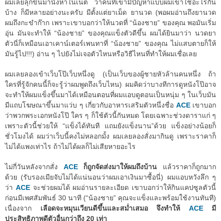
ผมเลยลุกขึ้นมานั่งหาในเน็ต ว่าคนที่เขามีปัญหาแบบผมเขาใช้อะไรกัน
บ้าง ก็มีหลายอย่างนะครับ มีตั้งแต่ยาเม็ด ยานวด (พอผมอ่านถึงยานวด
ผมถึงกะขำก๊าก เพราะเขาบอกว่าให้นวดที่ “น้องชาย” ของคุณ พอมันเริ่ม
อุ่น มันจะทำให้ “น้องชาย” ของคุณแข็งตัวดีขึ้น ผมได้ยินมาว่า นวดยา
ตัวนี่ก็เหมือนเอาเคาน์เตอร์เพนทาที่ “น้องชาย” ของคุณ ไม่แสบตายก็ให้
มันรู้ไป!!!) อ่าน ๆ ไปยังไม่เจอตัวไหนหรือวิธีไหนที่ทำให้ผมเชื่อเลย
ผมเลยลองเข้าเว็บโป๊เว็บหนึ่งดู (เป็นเว็บของผู้ชายหัวล้านคนหนึ่ง ถ้า
ใครที่รู้จักคนนี้ก็จะรู้ว่าผมพูดถึงเว็บไหน) ผมคิดว่าบางทีการดูหนังโป๊อาจ
จะทำให้ผมแข็งขึ้นมาได้เหมือนตอนที่ผมแอบดูตอนเป็นหนุ่ม ๆ ในเว็บมัน
มีแถบโฆษณาขึ้นมาแว่บ ๆ เกี่ยวกับอาหารเสริมตัวหนึ่งชื่อ
ACE
เขาบอก
ว่าพวกพระเอกหนังโป๊ ใคร ๆ ก็ใช้ตัวนี้กันหมด โดยเฉพาะช่วงดาราแก่ ๆ
เพราะตัวนี้ช่วยให้ “แข็งได้ทันที แถมยังแข็งนาน”ด้วย แข็งอย่างน้อยก็
ชั่วโมงได้ ผมว่าเว็บนี้คงไม่หลอกมั้ง ผมเลยลองสั่งมากินดู เพราะราคาก็
ไม่ได้แพงเท่าไร ถ้าไม่ได้ผลก็ไม่เสียหายอะไร
ไม่กี่วันหลังจากสั่ง
ACE
ก็ถูกจัดส่งมาให้ผมถึงบ้าน
แล้วราคาก็ถูกมาก
ด้วย (รับรองเมียจับไม่ได้แน่นอนว่าผมเอาเงินมาซื้อนี่) ผมแอบหวังลึก ๆ
ว่า
ACE
จะช่วยผมได้ ผมอ่านรายละเอียด เขาบอกว่าให้กินแคปซูลตัวนี้
ก่อนมีเพศสัมพันธ์ 30 นาที (“น้องชาย” คุณจะแข็งและพร้อมใช้งานทันที)
เนื่องจาก
เลือดจะหมุนเวียนดีขึ้นและสม่ำเสมอ จึงทำให้
ACE
มี
ประสิทธิภาพดีตัวอื่นกว่าถึง 20 เท่า