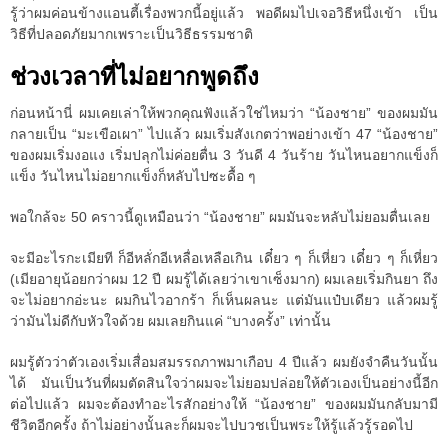
รู้ว่าผมค่อนข้างแอนตี้เรื่องพวกนี้อยู่แล้ว พอดีผมไปเจอวิธีหนึ่งเข้า เป็น
วิธีที่ปลอดภัยมากเพราะเป็นวิธีธรรมชาติ
ช่วงเวลาที่ไม่อยากพูดถึง
ก่อนหน้านี่ ผมเคยเล่าให้พวกคุณฟังแล้วใช่ไหมว่า “น้องชาย” ของผมมัน
กลายเป็น “มะเขือเผา” ไปแล้ว ผมเริ่มสังเกตว่าพอย่างเข้า 47 “น้องชาย”
ของผมเริ่มงอแง เริ่มปลุกไม่ค่อยตื่น 3 วันดี 4 วันร้าย วันไหนอยากแข็งก็
แข็ง วันไหนไม่อยากแข็งก็หลับไปซะดื้อ ๆ
พอใกล้จะ 50 คราวนี้ดูเหมือนว่า “น้องชาย” ผมมันจะหลับไม่ยอมตื่นเลย
จะมีอะไรกะเมียที ก็อีหลั่กอีเหลื่อเหลือเกิน เดี๋ยว ๆ ก็เหี่ยว เดี๋ยว ๆ ก็เหี่ยว
(เมียอายุน้อยกว่าผม 12 ปี ผมรู้ได้เลยว่าเขาเซ็งมาก) ผมเลยเริ่มกินยา ถึง
จะไม่อยากอ่ะนะ ผมกินไวอากร้า ก็เห็นผลนะ แต่มันแป๋บเดียว แล้วผมรู้
ว่ามันไม่ดีกับหัวใจด้วย ผมเลยกินแค่ “บางครั้ง” เท่านั้น
ผมรู้ตัวว่าตัวเองเริ่มเสื่อมสมรรถภาพมาเกือบ 4 ปีแล้ว ผมยังจำคืนวันนั้น
ได้ มันเป็นวันที่ผมตัดสินใจว่าผมจะไม่ยอมปล่อยให้ตัวเองเป็นอย่างนี้อีก
ต่อไปแล้ว ผมจะต้องทำอะไรสักอย่างให้ “น้องชาย” ของผมมันกลับมามี
ชีวิตอีกครั้ง ถ้าไม่อย่างนั้นละก็ผมจะไปบวชเป็นพระให้รู้แล้วรู้รอดไป