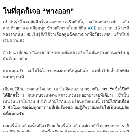
ในที่สุดก็เจอ “ทางออก”
เช้าวันรุ่งขึ้นผมตัดสินใจลองอาหารเสริมตัวนี้ดู ผมกินอาหารเช้า แล้ว
ตามด้วยกาแฟเหมือนทุกเช้า หลังจากนั้นผมก็กิน
ACE
ประมาณ 15 นาที
หลังจากนั้น ผมเริ่มรู้สึกได้ว่าเลือดสูบฉีดแรงมากที่อวัยวะเพศ แล้วมันก็
เริ่มขยายตัว!
อีก 5 นาทีต่อมา “น้องชาย” ของผมตื่นแล้วครับ ไม่ตื่นธรรมดานะครับ ดู
มันคึกมากด้วย
แน่นอนครับ ผมไม่ให้โอกาสทองแบบนี้หลุดมือไป ผมขึ้นไปปล้ำเมียที่ยัง
หลับอยู่ทันที
เมียผมรู้สึกประหลาดใจมาก เขาไม่คิดเลยว่าผมจะกลับ
มา “แข็งโป๊ก”
ได้อีกครั้ง
! มันแทบจะแทงทะลุกางเกงนอนออกมาเลยทีเดียว! เช้านั้น
เป็นวันแรกในรอบ 4 ปีที่แล้วมีไรกันแบบร้อนแรงแบบนี้
เรามีไรกันเกือบ
2 ชั่วโมง จัดเต็มทุกท่าตามที่เมียร้องขอ ผมรู้สึกว่าผมกลับไปเป็นหนุ่มอีก
ครั้งเลยครับ
ผมเสร็จไปแล้วครั้งหนึ่ง เมียผมก็เสร็จไปแล้ว แต่เรายังไม่อยากหยุด เราก็