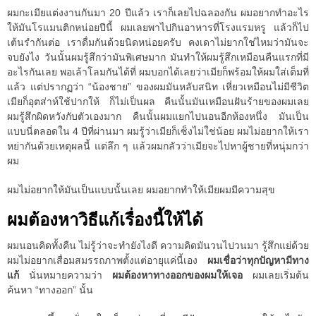
ผมกะเมียแต่งงานกันมา 20 ปีแล้ว เราก็เลยไปฉลองกัน ผมอยากทำอะไร
ให้มันโรแมนติกหน่อยปีนี้ ผมเลยพาไปกินอาหารที่โรงแรมหรู แล้วก็ไป
เต้นรำกันต่อ เราดื่มกันด้วยนิดหน่อยครับ คงเดาไม่ยากใช่ไหมว่ามันจะ
จบยังไง วันนั้นผมรู้สึกว่ามันพิเศษมาก มันทำให้ผมรู้สึกเหมือนคืนแรกที่มี
อะไรกันเลย พอเล้าโลมกันได้ที่ ผมบอกได้เลยว่าเมียก็พร้อมให้ผมใส่เต็มที่
แล้ว แต่ปรากฏว่า “น้องชาย” ของผมมันหลับสนิท เหี่ยวเหมือนไม่มีชีวิต
เมียก็อุตส่าห์ใช้ปากให้ ก็ไม่เป็นผล คืนนั้นมันเหมือนฝันร้ายของผมเลย
ผมรู้สึกผิดหวังกับตัวเองมาก คืนนั้นผมแยกไปนอนอีกห้องหนึ่ง มันเป็น
แบบนี่ตลอดใน 4 ปีที่ผ่านมา ผมรู้ว่าเมียก็เซ็งไม่ใช่น้อย ผมไม่อยากให้เรา
หย่ากันด้วยเหตุผลนี้ แต่ลึก ๆ แล้วผมกลัวว่าเมียจะไปหาผู้ชายที่หนุ่มกว่า
ผม
ผมไม่อยากให้มันเป็นแบบนั้นเลย ผมอยากทำให้เมียผมมีความสุข
ผมต้องหาวิธีแก้เรื่องนี้ให้ได้
ผมนอนคิดทั้งคืน ไม่รู้ว่าจะทำยังไงดี ความคิดมันวนไปวนมา รู้สึกแย่ด้วย
ผมไม่อยากเสื่อมสมรรถภาพตั้งแต่อายุแค่นี้เอง
ผมเชื่อว่าทุกปัญหามีทาง
แก้
นั่นหมายความว่า
ผมต้องหาทางออกของผมให้เจอ
ผมเลยเริ่มต้น
ค้นหา “ทางออก” นั้น