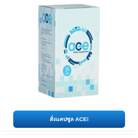
สั่งแคปซูล ACE!