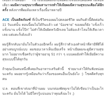
เลยมีไรกันต่ออีก เช้านั้นเมียผมถึงกับหมดแรงจนแทบต้องคลานเลยที
เดียว
ผมมีความสุขมากที่ผมสามารถทำให้เมียผมมีความสุขบนเตียงได้อีก
ครั้ง
หลังจากที่ผมล้มเหลวเรื่องนี้มาหลายปี
ACE
เป็นผลิตภัณฑ์
ที่เป็นชีวิตของผมไปตลอดชีวิต ผมกินตัวนี้ติดต่อกัน
11 วันแค่นั้น ตอนนี้ผมไม่ได้กินแล้ว แต่ “น้องชาย” ของผมก็ยัง “แข็งเร็ว
แข็งนาน แข็งโป๊ก” ไม่ทำให้เมียผิดหวังอีกเลย ไม่ต้องเล้าโลมให้เสียเวลา
เลย แต่แตะก็เด้งแล้ว
ผมรู้สึกกลับมามั่นใจในตัวเองอีกครั้ง ผมรู้สึกว่าตัวเองทำหน้าที่สามีที่ดีได้
อย่างสมบูรณ์แบบ ผมชอบเวลาเห็นเมียเสร็จ หน้าเมียผมจะดูมีความสุข
มาก ไม่อยากเชื่อครับว่าผู้ชายอายุ 51 กว่า ๆ แบบผมยังทำให้เมียมีความ
สุขแบบนี้ได้ทุกวัน
ถ้าคุณเป็นคนหนึ่งที่เคยเกินอาหารเสริมตัวนี้ ช่วยมาเล่าให้กันฟังหน่อย
นะครับ ผมอยากรู้เหมือนกันว่าเรื่องของคนอื่นเป็นยังไง :) โชคดีครับทุก
คน
ป.ล. ตอนที่เขาส่งมาที่บ้านผม บนกล่องพัสดุเขาไม่ได้เขียนว่าเป็นอะไร
นะครับ มั่นใจได้ ไม่มีใครรู้แน่นอนว่าคุณสั่งอะไร ;)