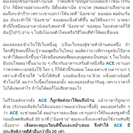
ผมเลยลุกขึ้นมานั่งหาในเน็ต ว่าคนที่เขามีปัญหาแบบผมเขาใช้อะไรกัน
บ้าง ก็มีหลายอย่างนะครับ มีตั้งแต่ยาเม็ด ยานวด (พอผมอ่านถึงยานวด
ผมถึงกะขำก๊าก เพราะเขาบอกว่าให้นวดที่ “น้องชาย” ของคุณ พอมันเริ่ม
อุ่น มันจะทำให้ “น้องชาย” ของคุณแข็งตัวดีขึ้น ผมได้ยินมาว่า นวดยา
ตัวนี่ก็เหมือนเอาเคาน์เตอร์เพนทาที่ “น้องชาย” ของคุณ ไม่แสบตายก็ให้
มันรู้ไป!!!) อ่าน ๆ ไปยังไม่เจอตัวไหนหรือวิธีไหนที่ทำให้ผมเชื่อเลย
ผมเลยลองเข้าเว็บโป๊เว็บหนึ่งดู (เป็นเว็บของผู้ชายหัวล้านคนหนึ่ง ถ้า
ใครที่รู้จักคนนี้ก็จะรู้ว่าผมพูดถึงเว็บไหน) ผมคิดว่าบางทีการดูหนังโป๊อาจ
จะทำให้ผมแข็งขึ้นมาได้เหมือนตอนที่ผมแอบดูตอนเป็นหนุ่ม ๆ ในเว็บมัน
มีแถบโฆษณาขึ้นมาแว่บ ๆ เกี่ยวกับอาหารเสริมตัวหนึ่งชื่อ
ACE
เขาบอก
ว่าพวกพระเอกหนังโป๊ ใคร ๆ ก็ใช้ตัวนี้กันหมด โดยเฉพาะช่วงดาราแก่ ๆ
เพราะตัวนี้ช่วยให้ “แข็งได้ทันที แถมยังแข็งนาน”ด้วย แข็งอย่างน้อยก็
ชั่วโมงได้ ผมว่าเว็บนี้คงไม่หลอกมั้ง ผมเลยลองสั่งมากินดู เพราะราคาก็
ไม่ได้แพงเท่าไร ถ้าไม่ได้ผลก็ไม่เสียหายอะไร
ไม่กี่วันหลังจากสั่ง
ACE
ก็ถูกจัดส่งมาให้ผมถึงบ้าน
แล้วราคาก็ถูกมาก
ด้วย (รับรองเมียจับไม่ได้แน่นอนว่าผมเอาเงินมาซื้อนี่) ผมแอบหวังลึก ๆ
ว่า
ACE
จะช่วยผมได้ ผมอ่านรายละเอียด เขาบอกว่าให้กินแคปซูลตัวนี้
ก่อนมีเพศสัมพันธ์ 30 นาที (“น้องชาย” คุณจะแข็งและพร้อมใช้งานทันที)
เนื่องจาก
เลือดจะหมุนเวียนดีขึ้นและสม่ำเสมอ จึงทำให้
ACE
มี
ประสิทธิภาพดีตัวอื่นกว่าถึง 20 เท่า