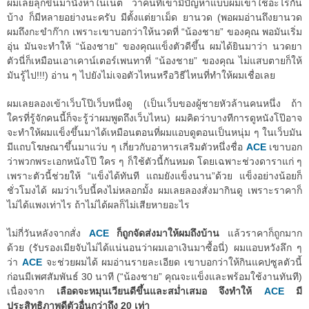
ผมเลยลุกขึ้นมานั่งหาในเน็ต ว่าคนที่เขามีปัญหาแบบผมเขาใช้อะไรกัน
บ้าง ก็มีหลายอย่างนะครับ มีตั้งแต่ยาเม็ด ยานวด (พอผมอ่านถึงยานวด
ผมถึงกะขำก๊าก เพราะเขาบอกว่าให้นวดที่ “น้องชาย” ของคุณ พอมันเริ่ม
อุ่น มันจะทำให้ “น้องชาย” ของคุณแข็งตัวดีขึ้น ผมได้ยินมาว่า นวดยา
ตัวนี่ก็เหมือนเอาเคาน์เตอร์เพนทาที่ “น้องชาย” ของคุณ ไม่แสบตายก็ให้
มันรู้ไป!!!) อ่าน ๆ ไปยังไม่เจอตัวไหนหรือวิธีไหนที่ทำให้ผมเชื่อเลย
ผมเลยลองเข้าเว็บโป๊เว็บหนึ่งดู (เป็นเว็บของผู้ชายหัวล้านคนหนึ่ง ถ้า
ใครที่รู้จักคนนี้ก็จะรู้ว่าผมพูดถึงเว็บไหน) ผมคิดว่าบางทีการดูหนังโป๊อาจ
จะทำให้ผมแข็งขึ้นมาได้เหมือนตอนที่ผมแอบดูตอนเป็นหนุ่ม ๆ ในเว็บมัน
มีแถบโฆษณาขึ้นมาแว่บ ๆ เกี่ยวกับอาหารเสริมตัวหนึ่งชื่อ
ACE
เขาบอก
ว่าพวกพระเอกหนังโป๊ ใคร ๆ ก็ใช้ตัวนี้กันหมด โดยเฉพาะช่วงดาราแก่ ๆ
เพราะตัวนี้ช่วยให้ “แข็งได้ทันที แถมยังแข็งนาน”ด้วย แข็งอย่างน้อยก็
ชั่วโมงได้ ผมว่าเว็บนี้คงไม่หลอกมั้ง ผมเลยลองสั่งมากินดู เพราะราคาก็
ไม่ได้แพงเท่าไร ถ้าไม่ได้ผลก็ไม่เสียหายอะไร
ไม่กี่วันหลังจากสั่ง
ACE
ก็ถูกจัดส่งมาให้ผมถึงบ้าน
แล้วราคาก็ถูกมาก
ด้วย (รับรองเมียจับไม่ได้แน่นอนว่าผมเอาเงินมาซื้อนี่) ผมแอบหวังลึก ๆ
ว่า
ACE
จะช่วยผมได้ ผมอ่านรายละเอียด เขาบอกว่าให้กินแคปซูลตัวนี้
ก่อนมีเพศสัมพันธ์ 30 นาที (“น้องชาย” คุณจะแข็งและพร้อมใช้งานทันที)
เนื่องจาก
เลือดจะหมุนเวียนดีขึ้นและสม่ำเสมอ จึงทำให้
ACE
มี
ประสิทธิภาพดีตัวอื่นกว่าถึง 20 เท่า