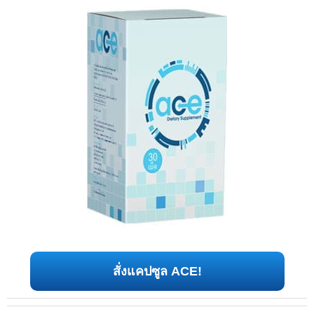
สั่งแคปซูล ACE!