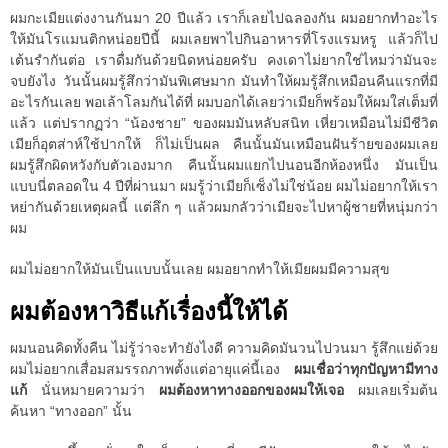
ผมกะเมียแต่งงานกันมา 20 ปีแล้ว เราก็เลยไปฉลองกัน ผมอยากทำอะไร
ให้มันโรแมนติกหน่อยปีนี้ ผมเลยพาไปกินอาหารที่โรงแรมหรู แล้วก็ไป
เต้นรำกันต่อ เราดื่มกันด้วยนิดหน่อยครับ คงเดาไม่ยากใช่ไหมว่ามันจะ
จบยังไง วันนั้นผมรู้สึกว่ามันพิเศษมาก มันทำให้ผมรู้สึกเหมือนคืนแรกที่มี
อะไรกันเลย พอเล้าโลมกันได้ที่ ผมบอกได้เลยว่าเมียก็พร้อมให้ผมใส่เต็มที่
แล้ว แต่ปรากฏว่า “น้องชาย” ของผมมันหลับสนิท เหี่ยวเหมือนไม่มีชีวิต
เมียก็อุตส่าห์ใช้ปากให้ ก็ไม่เป็นผล คืนนั้นมันเหมือนฝันร้ายของผมเลย
ผมรู้สึกผิดหวังกับตัวเองมาก คืนนั้นผมแยกไปนอนอีกห้องหนึ่ง มันเป็น
แบบนี่ตลอดใน 4 ปีที่ผ่านมา ผมรู้ว่าเมียก็เซ็งไม่ใช่น้อย ผมไม่อยากให้เรา
หย่ากันด้วยเหตุผลนี้ แต่ลึก ๆ แล้วผมกลัวว่าเมียจะไปหาผู้ชายที่หนุ่มกว่า
ผม
ผมไม่อยากให้มันเป็นแบบนั้นเลย ผมอยากทำให้เมียผมมีความสุข
ผมต้องหาวิธีแก้เรื่องนี้ให้ได้
ผมนอนคิดทั้งคืน ไม่รู้ว่าจะทำยังไงดี ความคิดมันวนไปวนมา รู้สึกแย่ด้วย
ผมไม่อยากเสื่อมสมรรถภาพตั้งแต่อายุแค่นี้เอง
ผมเชื่อว่าทุกปัญหามีทาง
แก้
นั่นหมายความว่า
ผมต้องหาทางออกของผมให้เจอ
ผมเลยเริ่มต้น
ค้นหา “ทางออก” นั้น