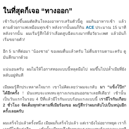
ในที่สุดก็เจอ “ทางออก”
เช้าวันรุ่งขึ้นผมตัดสินใจลองอาหารเสริมตัวนี้ดู ผมกินอาหารเช้า แล้ว
ตามด้วยกาแฟเหมือนทุกเช้า หลังจากนั้นผมก็กิน
ACE
ประมาณ 15 นาที
หลังจากนั้น ผมเริ่มรู้สึกได้ว่าเลือดสูบฉีดแรงมากที่อวัยวะเพศ แล้วมันก็
เริ่มขยายตัว!
อีก 5 นาทีต่อมา “น้องชาย” ของผมตื่นแล้วครับ ไม่ตื่นธรรมดานะครับ ดู
มันคึกมากด้วย
แน่นอนครับ ผมไม่ให้โอกาสทองแบบนี้หลุดมือไป ผมขึ้นไปปล้ำเมียที่ยัง
หลับอยู่ทันที
เมียผมรู้สึกประหลาดใจมาก เขาไม่คิดเลยว่าผมจะกลับ
มา “แข็งโป๊ก”
ได้อีกครั้ง
! มันแทบจะแทงทะลุกางเกงนอนออกมาเลยทีเดียว! เช้านั้น
เป็นวันแรกในรอบ 4 ปีที่แล้วมีไรกันแบบร้อนแรงแบบนี้
เรามีไรกันเกือบ
2 ชั่วโมง จัดเต็มทุกท่าตามที่เมียร้องขอ ผมรู้สึกว่าผมกลับไปเป็นหนุ่มอีก
ครั้งเลยครับ
ผมเสร็จไปแล้วครั้งหนึ่ง เมียผมก็เสร็จไปแล้ว แต่เรายังไม่อยากหยุด เราก็