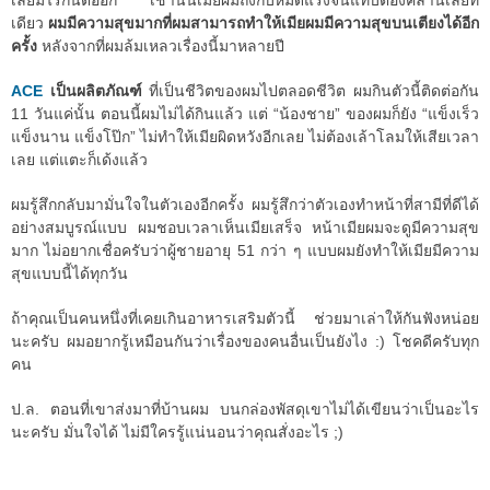
เลยมีไรกันต่ออีก เช้านั้นเมียผมถึงกับหมดแรงจนแทบต้องคลานเลยที
เดียว
ผมมีความสุขมากที่ผมสามารถทำให้เมียผมมีความสุขบนเตียงได้อีก
ครั้ง
หลังจากที่ผมล้มเหลวเรื่องนี้มาหลายปี
ACE
เป็นผลิตภัณฑ์
ที่เป็นชีวิตของผมไปตลอดชีวิต ผมกินตัวนี้ติดต่อกัน
11 วันแค่นั้น ตอนนี้ผมไม่ได้กินแล้ว แต่ “น้องชาย” ของผมก็ยัง “แข็งเร็ว
แข็งนาน แข็งโป๊ก” ไม่ทำให้เมียผิดหวังอีกเลย ไม่ต้องเล้าโลมให้เสียเวลา
เลย แต่แตะก็เด้งแล้ว
ผมรู้สึกกลับมามั่นใจในตัวเองอีกครั้ง ผมรู้สึกว่าตัวเองทำหน้าที่สามีที่ดีได้
อย่างสมบูรณ์แบบ ผมชอบเวลาเห็นเมียเสร็จ หน้าเมียผมจะดูมีความสุข
มาก ไม่อยากเชื่อครับว่าผู้ชายอายุ 51 กว่า ๆ แบบผมยังทำให้เมียมีความ
สุขแบบนี้ได้ทุกวัน
ถ้าคุณเป็นคนหนึ่งที่เคยเกินอาหารเสริมตัวนี้ ช่วยมาเล่าให้กันฟังหน่อย
นะครับ ผมอยากรู้เหมือนกันว่าเรื่องของคนอื่นเป็นยังไง :) โชคดีครับทุก
คน
ป.ล. ตอนที่เขาส่งมาที่บ้านผม บนกล่องพัสดุเขาไม่ได้เขียนว่าเป็นอะไร
นะครับ มั่นใจได้ ไม่มีใครรู้แน่นอนว่าคุณสั่งอะไร ;)