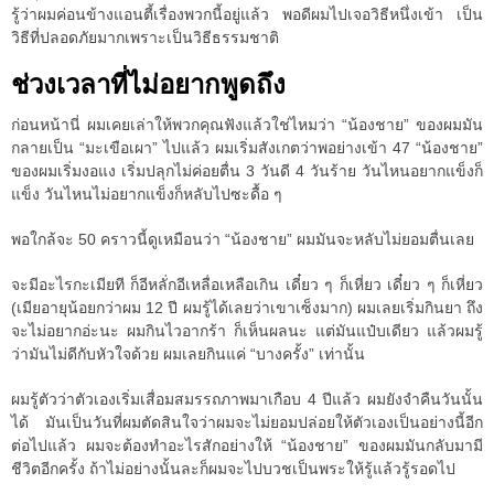
รู้ว่าผมค่อนข้างแอนตี้เรื่องพวกนี้อยู่แล้ว พอดีผมไปเจอวิธีหนึ่งเข้า เป็น
วิธีที่ปลอดภัยมากเพราะเป็นวิธีธรรมชาติ
ช่วงเวลาที่ไม่อยากพูดถึง
ก่อนหน้านี่ ผมเคยเล่าให้พวกคุณฟังแล้วใช่ไหมว่า “น้องชาย” ของผมมัน
กลายเป็น “มะเขือเผา” ไปแล้ว ผมเริ่มสังเกตว่าพอย่างเข้า 47 “น้องชาย”
ของผมเริ่มงอแง เริ่มปลุกไม่ค่อยตื่น 3 วันดี 4 วันร้าย วันไหนอยากแข็งก็
แข็ง วันไหนไม่อยากแข็งก็หลับไปซะดื้อ ๆ
พอใกล้จะ 50 คราวนี้ดูเหมือนว่า “น้องชาย” ผมมันจะหลับไม่ยอมตื่นเลย
จะมีอะไรกะเมียที ก็อีหลั่กอีเหลื่อเหลือเกิน เดี๋ยว ๆ ก็เหี่ยว เดี๋ยว ๆ ก็เหี่ยว
(เมียอายุน้อยกว่าผม 12 ปี ผมรู้ได้เลยว่าเขาเซ็งมาก) ผมเลยเริ่มกินยา ถึง
จะไม่อยากอ่ะนะ ผมกินไวอากร้า ก็เห็นผลนะ แต่มันแป๋บเดียว แล้วผมรู้
ว่ามันไม่ดีกับหัวใจด้วย ผมเลยกินแค่ “บางครั้ง” เท่านั้น
ผมรู้ตัวว่าตัวเองเริ่มเสื่อมสมรรถภาพมาเกือบ 4 ปีแล้ว ผมยังจำคืนวันนั้น
ได้ มันเป็นวันที่ผมตัดสินใจว่าผมจะไม่ยอมปล่อยให้ตัวเองเป็นอย่างนี้อีก
ต่อไปแล้ว ผมจะต้องทำอะไรสักอย่างให้ “น้องชาย” ของผมมันกลับมามี
ชีวิตอีกครั้ง ถ้าไม่อย่างนั้นละก็ผมจะไปบวชเป็นพระให้รู้แล้วรู้รอดไป